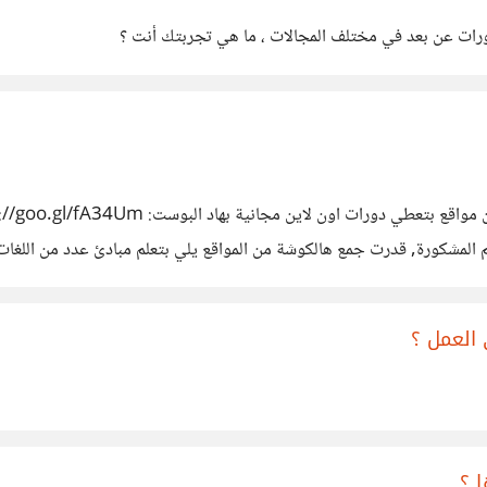
دورات عن بعد في مختلف المجالات ، ما هي تجربتك أنت ؟
دك: www.busuu.com/enc بتلاقي فيه: انكليزي, الماني, فرنسي ,
 العمل ؟
 ؟