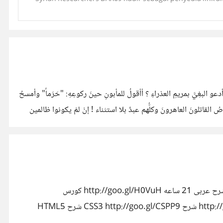
عو البغِيَّ بمريمِ العذراءِ ؟ أأقولُ للمأبونِ حينَ ركوعِهِ: "حَرَماً" وأمسحُ
قاتلونَ العاهرونَ وكلُّهم عبدٌ بلا استثناء ! إنْ لمْ يكونوا ظالمين
- كورسات للمصممين: ----------------------------- كورس Flash cs3 كامل شرح عربى http://goo.gl/KyHK4 كورس photoshop cs6 شرح عربى 21 ساعه http://goo.gl/H0VuH كورس
PRIMAVERA P6 شرح عربى http://goo.gl/j3BmU كورس DREAMWEAVER CS6 تصميم مواقع شرح عربى http://goo.gl/wNWrO شرح CSS3 http://goo.gl/CSPP9 شرح HTML5