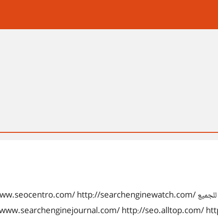
في هذه المواقع كل جديد ما يخص الـــ SEO، أسآل الله الفائدة للجميع archenginewatch.com
//www.searchenginejournal.com/ http://seo.alltop.com/ ht