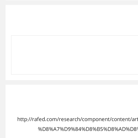
http://goo.gl/BrqKO شرح XHTML http://goo.gl/K4wCD دورة jquery http://goo.gl/To0O7 http://goo.gl/cIFA3 دورة لشرح xml http://goo.gl/JEeCl دورة css
http://goo.gl/Yl3IC دورة Autoplay Media Studio كاملة http://goo.gl/F3hLD كورس 3d max http://goo.gl/lxFP5 Structural Design Course http://goo.gl/XEj Concrete
http://rafed.com/research/component/con
%D8%A7%D9%84%D8%B5%D8%AD%D8