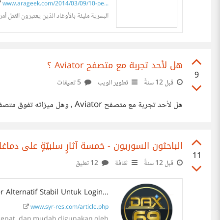
www.arageek.com/2014/03/09/10-pe...
البشرية مليئة بالأوغاد الذين يعتبرون القتل أمراً 
هل لأحد تجربة مع متصفح Aviator‎ ؟
9
قبل 12 سنةً
تطوير الويب
5 تعليقات
هل لأحد تجربة مع متصفح Aviator‎ ، وهل ميزاته تفوق متصفح Chrome كما يتداول ؟
الباحثون السوريون - خمسة آثارٍ سلبيّةٍ على دماغ
11
قبل 12 سنةً
ثقافة
12 تعليق
Alternatif Stabil Untuk Login...
www.syr-res.com/article.php
, cepat, dan mudah digunakan oleh