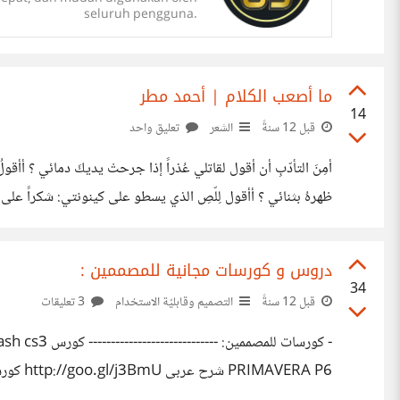
seluruh pengguna.
ما أصعب الكلام | أحمد مطر
14
قبل 12 سنةً
الشعر
تعليق واحد
أمِنَ التأدّبِ أن أقول لقاتلي عُذراً إذا جرحتْ يديكَ دمائي ؟ أأقولُ لل
ظهرهُ بثنائي ؟ أأقول لِلّصِ الذي يسطو على كينونتي: شكراً على إلغ
فمن تُرى ملأ البلادَ برهبةٍ وشقاء ِ؟ إنْ لم
دروس و كورسات مجانية للمصممين :
34
قبل 12 سنةً
التصميم وقابليّة الاستخدام
3 تعليقات