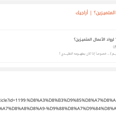
المتميـزين؟ | أراجيك
Design Course http://goo.gl/o كورس
لرواد الأعمال المتميـزين؟
ـم ) .. خصوصاً إذا كان بمفهــومه التقليــدي !
tent/article?id=1199:%D8%A3%D8%B3%D9%85%D8%A7
%A7%D8%A8%D8%A9-%D9%88%D8%A7%D9%84%D8%A