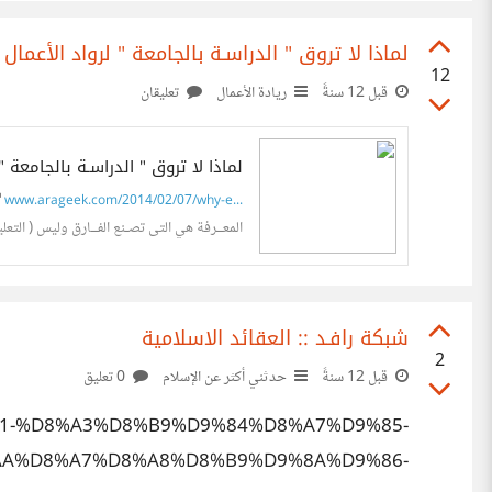
لماذا لا تروق " الدراسـة بالجامعة " لرواد الأعمال 
by9V Create Website with Java JSF and ADF Controls
12
قبل 12 سنةً
ريادة الأعمال
تعليقان
لماذا لا تروق " الدراسـة بالجامعة " 
www.arageek.com/2014/02/07/why-e...
المعــرفة هي التى تصـنع الفــارق وليس ( التعليـ
شبكة رافـد :: العقائد الاسلامية
2
قبل 12 سنةً
حدثني أكثر عن الإسلام
0 تعليق
%D8%A1-%D8%A3%D8%B9%D9%84%D8%A7%D9%85-
A%D8%A7%D8%A8%D8%B9%D9%8A%D9%86-