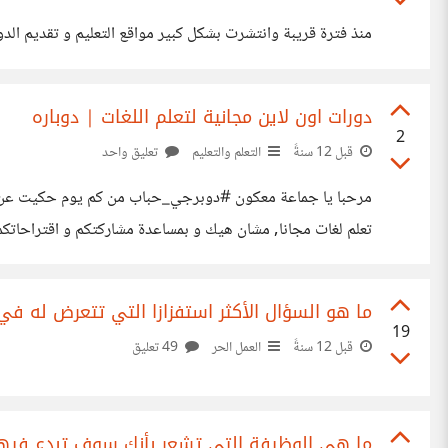
منذ فترة قريبة وانتشرت بشكل كبير مواقع التعليم و تقديم ال
دورات اون لاين مجانية لتعلم اللغات | دوباره
2
قبل 12 سنةً
التعلم والتعليم
تعليق واحد
اسباني, الماني, هولندي, ايرلندي, دنماركي, ايطالي, برتغاليو فرنسي بطريقة سهلة و سلسة. كمان عن
ما هو السؤال الأكثر استفزازا التي تتعرض له في
19
قبل 12 سنةً
العمل الحر
49 تعليق
ما هي الوظيفة التي تشعر بأنك سوف تبدع فيها