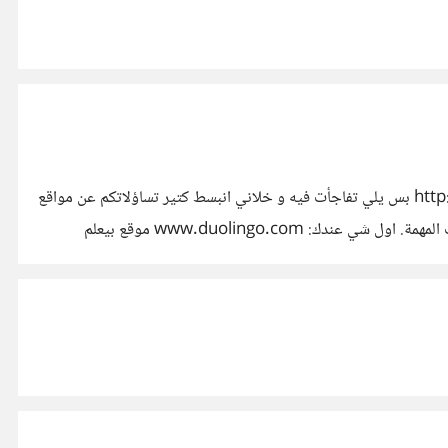
مرحبا يا جماعة معكون ‫#‏دوبرجي_حباب‬ من كم يوم حكيت عن مواقع بتعطي دورات اون لاين مجانية بهاد البوست: http://goo.gl/fA34Um بس يلي تفاجأت فيه و خلاني انبسط كتير تساؤلاتكم عن مواقع
تعلم لغات مجانا, مشان هيك و بمساعدة مشاركتكم و اقتراحاتكم المشكورة, قدرت جمع هالكوشة من المواقع يلي بتعلم مبادئ عدد من اللغات المهمة. اول شي عندك: www.duolingo.com موقع بيعلم