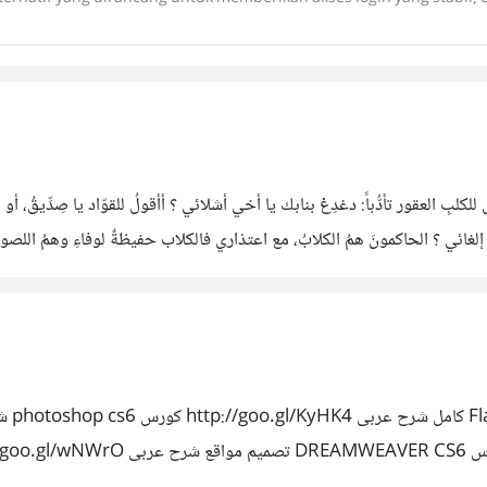
كلبِ العقور تأدُّباً: دغدِغْ بنابك يا أخي أشلائي ؟ أأقولُ للقوّاد يا صِدِّيقُ، أو أد
ائي ؟ الحاكمونَ همُ الكلابُ، مع اعتذاري فالكلاب حفيظةٌ لوفاءِ وهمُ اللصوصُ ال