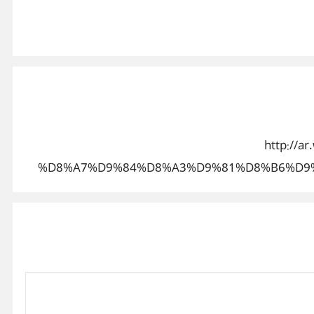
http:/
%D8%A7%D9%84%D8%A3%D9%81%D8%B6%D9%
%D8%B9%D8