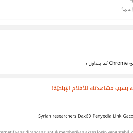
عاديـاً!
ك بسبب مشاهدتك للأفلام الإباحيّة!
Syrian researchers Dax69 Penyedia Link Gacor 
lternatif yang dirancang untuk memberikan akses login yang stabil