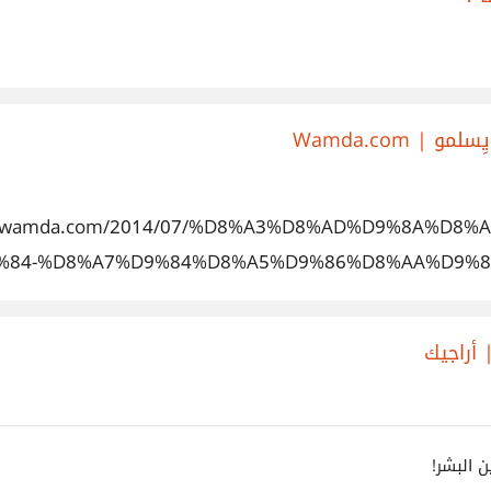
 Wamda.com
/ar.wamda.com/2014/07/%D8%A3%D8%AD%D9%8A%D
84-%D8%A7%D9%84%D8%A5%D9%86%D8%AA%D9%8
%A7%D9%84%D9%85-%D8%A7%D9%84%D9%88%D8%A
%D9%