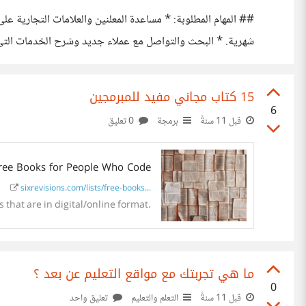
## المهام المطلوبة: * مساعدة المعلنين والعلامات التجارية عل
شهرية. * البحث والتواصل مع عملاء جديد وشرح الخدمات التي 
العمل *ليس سهلا*. ## المؤهلات المطلوبة: * فهم جيد للتسويق بالأداء، إ
15 كتاب مجاني مفيد للمبرمجين
6
قبل 11 سنةً
برمجة
0 تعليق
ree Books for People Who Code
sixrevisions.com/lists/free-books...
 that are in digital/online format.
ما هي تجربتك مع مواقع التعليم عن بعد ؟
0
قبل 11 سنةً
التعلم والتعليم
تعليق واحد