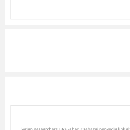
Syrian Researchers DAX69 hadir sebagai penyedia link a