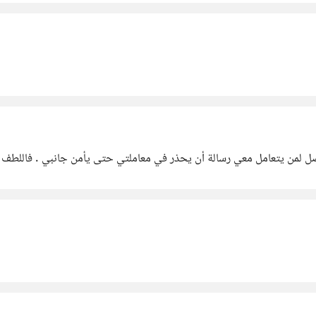
أن يحذر في معاملتي حتى يأمن جانبي . فاللطف الزائد يستغله البعض في التطاول وسوء الادب .