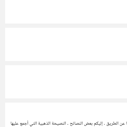
إخواني حفظ القرآن يجب أن نعتبره مشروع العمر أعاننا الله على حفظه والعمل به . حتى لا تأخذنا الحماسة ثم تأتي مشاغل الحياة فتبعد بنا عن الطريق . إليكم بعض النصائح . النصيحة الذهبية التي أجمع عليها