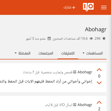
شارك
Abohagr
296
10.6 ألف مشاهدات المحتوى
عضو منذ
3 أشهر
المساهمات
التعليقات
المجتمعات
المفضلة
Abohagr
قصص وتجارب شخصية
قبل 7 ساعات
0
إخواني وأخواتي من أراد الحفظ فليفهم الايات قبل الحفظ والتفا
Abohagr
اسأل I/O
قبل 6 أيام
2