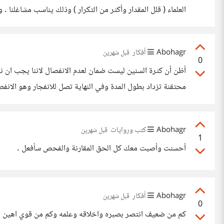
تريحك ولكن قف على جزء من الاية
Abohagr
أفكار
قبل شهرين
0
محتقنة تزداد بطول المدة وفي النهاية تصل للانفجار وهو الانفص
Abohagr
كتب وروايات
قبل شهرين
1
أحسنت وأصبت معك كل الحق المقارنة والفحص سأفعل .
Abohagr
أفكار
قبل شهرين
0
كم من ضعيف انتصر بصبره واخلاقه وعلمه وكم من قوي اهين بسبب