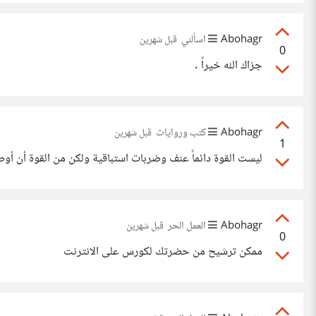
Abohagr
اسألني
قبل شهرين
0
جزاك الله خيراً .
Abohagr
كتب وروايات
قبل شهرين
1
ليست القوة دائماً عنف وضربات استباقية ولكن من القوة أن أوصل لمن يتعامل معي رسالة 
Abohagr
العمل الحر
قبل شهرين
0
ممكن ترشيح من حضرتك لكورس على الانترنت