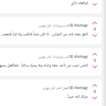
اوافقك ارأي
Abohagr
كتب وروايات
قبل شهرين
0
اتفق معك لابد من التوازن . لا تكن صلباً فتكسر ولا ليِّناً فتعصر .
Abohagr
كتب وروايات
قبل شهرين
0
الناس تحب من تأخذ حقه وتذله ولا يحرك ساكناً . فماأفعل بحبهم. وعن تجارب إذا ما كنت قوياً إحترمك الناس حتى أعداءك . فليختر كل إنسان فلسفته في الحياة .
Abohagr
العمل الحر
قبل شهرين
0
جزاك الله خيراً .