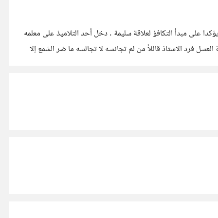
أي علاقة ومن بينها الصداقة لابد من التكافؤ فيها مادياً ومعنوياً وذلك لخلق أرضية مشتركة لاستمرار تلك العلاقة ويحضرني بيتان من الشعر يؤكدا على مبدأ التكافؤ لعلاقة سليمة . دخل أحد التلاميذ على معلمه
فنظر إلى شمعة مشتعلة يتساقط على جنبيها الشمع المنصهر فأنشد متسائلاً أستاذه . مابالُ الشمع يبكي في مواقِده أمِن حرقة النار أم من فرقة العسل فرد الاستاذ قائلاً من لم تجانسه لا تجالسه ما ضر الشمع إلا