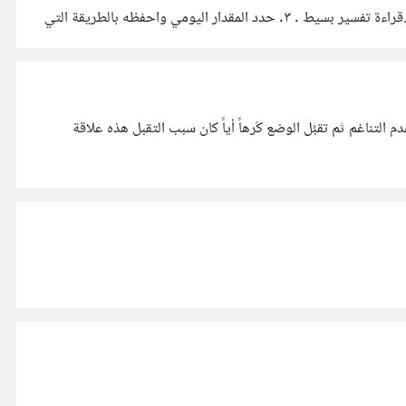
العلماء ( قلل المقدار وأكثر من التكرار ) وذلك يناسب مشاغلنا . والصلاة بالمحفوظ . أهم من الهدف الطريقة . ١. الاستماع للصفحة مع النظر ٢.قراءة تفسير بسيط . ٣. حدد المقدار اليومي واحفظه بالطريقة التي
أظن أن كثرة السنين ليست ضمان لعدم الانفصال لاننا يجب ان ننظر للكيف في العلاقة وليس الكم سنوات كثيرة ولكن تكثر بها المشاحنات وعدم التناغم ثم تقبُل الوضع كَرهاً أياً كان سبب التقبل هذه علاقة