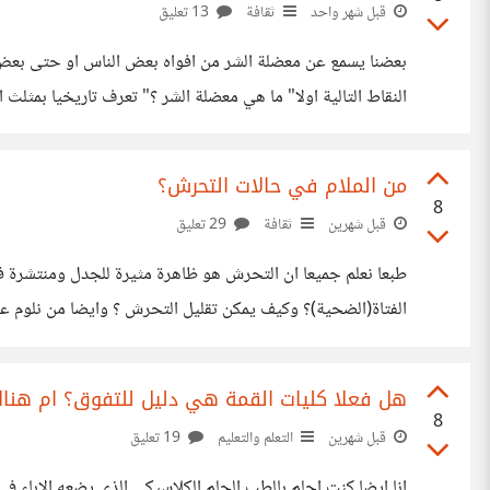
قبل شهر واحد
ثقافة
13 تعليق
بعضنا يسمع عن معضلة الشر من افواه بعض الناس او حتى بعض
فلماذا لا يمنعه؟ وجود الشر يعني
من الملام في حالات التحرش؟
8
قبل شهرين
ثقافة
29 تعليق
طبعا نعلم جميعا ان التحرش هو ظاهرة مثيرة للجدل ومنتشرة
الفتاة(الضحية)؟ وكيف يمكن تقليل التحرش ؟ وايضا من نلوم عل
التحرش هو حالة يقوم فيها الشاب باقتحام مساحة الفتاة ولمسها
هل فعلا كليات القمة هي دليل للتفوق؟ ام هناك
8
قبل شهرين
التعلم والتعليم
19 تعليق
انا ايضا كنت احلم بالطب الحلم الكلاسيكي الذي يضعه الاباء 