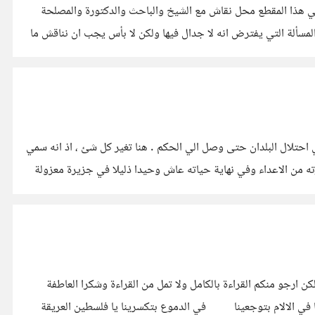
في هذا المقطع محل نقاش مع الشيخ والباحث والدكتورة والمصلحة
لمسألة التي يفترض انه لا جدال فيها ولكن لا بأس يجب ان نناقش ما
 احتلال البلدان حتى وصل الي الحكم . هنا تغير كل شئ ، اذ انه سمي
 من الاعداء وفي نهاية حياته عاش وحيدا ذليلا في جزيرة معزولة
هذه خاطرة او من يراها غير ذلك فليسميها ما يشاء كتبت بعفوية وكتبت الان فسامحوني ان كانت بها اخطاء او ان لم تفي بالوزن المطلوب ولكن ارجو منكم القراءة بالكامل ولا تمل من القراءة وشكرا العاطفة
نحوك تغوينا ⠀⠀⠀بس السياسة تطوق علينا في الافراح بتنادينا ⠀⠀⠀في الاحزان بتعزينا في القصف بتصبرينا ⠀⠀⠀في التقصير بتسامحينا في الالام بتوجعينا ⠀⠀⠀في الدموع بتكسرينا يا فلسطين العريقة