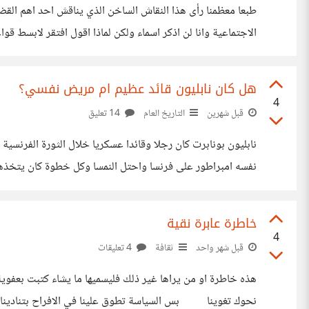
طبعا معظمنا رأى هذا النقاش الساخن الذي يناقش احد اهم الق
الاجتماعية وانا لن اذكر اسماء ولكن لماذا اقول افتقر لابسط 
فيه من مصلحة لمجتمعنا وبلادنا لكي يحدث حتى ولو
هل كان نابليون قائد عظيم ام مريض نفسي؟
4
قبل شهرين
التاريخ العام
14 تعليق
نابليون بونابرت كان رجلا وقائدا عسكريا خلال الثورة الفرنسي
نفسه امبراطور على فرنسا واحتل النمسا وكل خطوة كان يتخذها
ومات وهو يردد ’"الجيش....الجيش..... جوزفين "وهي حب حيات
خاطرة عابرة نقية
4
قبل شهر واحد
ثقافة
4 تعليقات