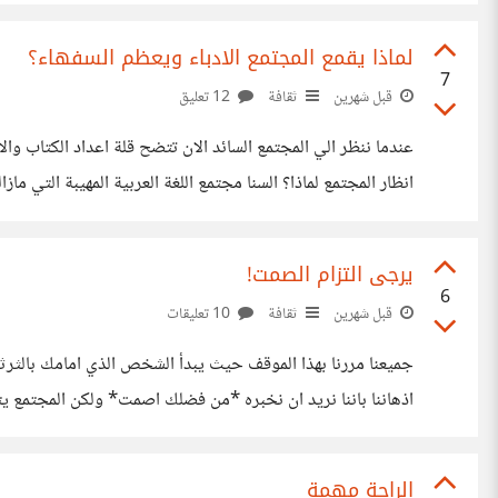
محايد ومنطقى دعنا نفكر قليلا "هل هناك فائدة من التعري؟
لماذا يقمع المجتمع الادباء ويعظم السفهاء؟
7
قبل شهرين
ثقافة
12 تعليق
عندما ننظر الي المجتمع السائد الان تتضح قلة اعداد الكتاب و
انظار المجتمع لماذا؟ السنا مجتمع اللغة العربية المهيبة التي
المجتمع مع التقدم التكنولوجي ؟ ام هل الناس فقدت عقولها بالك
يرجى التزام الصمت!
6
قبل شهرين
ثقافة
10 تعليقات
جميعنا مررنا بهذا الموقف حيث يبدأ الشخص الذي امامك بالثرثر
اذهاننا باننا نريد ان نخبره *من فضلك اصمت* ولكن المجتمع ي
مجالس العمل وهذا وهذه هي المصيبة يضر عقلك ويجعلك
الراحة مهمة