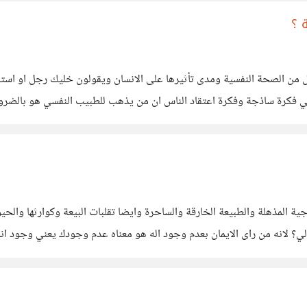
 ؟
 من الصحة النفسية ومدى تأثيرها على الانسان ويقولون خليك رجل او استر
 هي فكرة ساذجة وفكرة اعتقاد الناس ان من يذهب للطبيب النفسي هو با
تلين في العالم يعرفون مدى اهمية هذا
بيلوجية المذهلة والطبيعة الخارقة والساحرة وايضا تقلبات البيعة وكوارثها وا
عج لي؟ لانه من راى الايمان بعدم وجود اله هو معناه عدم وجودك يعني وجود
 الشهوانية وايضا