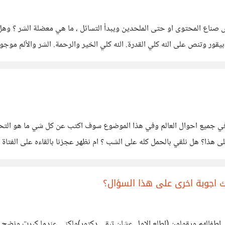
 صناع المحتوى او حتى الملحدين ويبدأ التسائل ، ما هي معضلة الشر ؟ 
 في جميع احوال العالم وفي هذا الموضوع سوف اكتب عن كل شي ما هو ال
ى هذا؟ هل نلقي بالحمل كله على الشب ؟ ام نظهر عجزنا بالقاءه على الفتاة
 اجوبة اخرى على هذا السؤال؟
في اطفالهم ويقولون (اطلع الاول عشان تبقى دكتور)ولكنى عندما كبرت ونضج