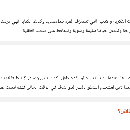
ات الفكرية والادبية التي تستنزف المرء ببطءشديد وكذلك الكتابة فهي مرهق
راحة ولنجعل حياتنا سليمة وسوية ولنحافظ على صحتنا العقلية
جدا هل عندما يولد الانسان او يكون طفل يكون عبثى وعدمي؟ لا طبعا لانه ي
ا لانى استخدم المنطق وليس لدى هدف في الوقت الحالى فهذه ليست عبثية 
قاش؟