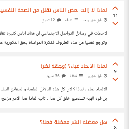
لماذا لا زالت بعض الناس تقلل من الصحة النفسية
11
قبل شهر واحد
ثقافة
12 تعليق
لاحظت في وسائل التواصل الاجتماعي ان هناك اناس كثيرة تقلل
وتوجع نفسيا من هذه الظروف ففكرة المواساة بحق الذكورية
بمدى اهمية وخطورة التأثير النفسي على الانسان وحتى هناك مخ
لماذا الالحاد غباء؟ (وجهة نظر)
9
قبل شهرين
ثقافة
36 تعليق
الالحاد غباء . لماذا ؟ لان كل هذه الدلائل العلمية والحقائق ال
بل قوة الهية تستطيع خلق كل هذا . ثانية لماذا هذا الامر مز
ان اي المعقد والنواقل العصبية وايضا الشقوق المنطقية والشقوق
هل معضلة الشر معضلة فعلا؟
8