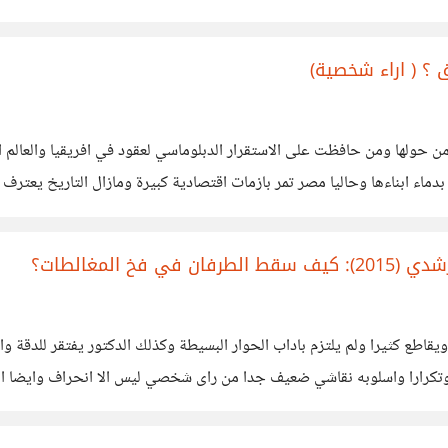
 ؟ ( اراء شخصية)
من حولها ومن حافظت على الاستقرار الدبلوماسي لعقود في افريقيا والعال
اء ابناءها وحاليا مصر تمر بازمات اقتصادية كبيرة ومازال التاريخ يعترف 
 ان شاء الله ولكن هناك من
 المغالطات؟
قاطع كثيرا ولم يلتزم باداب الحوار البسيطة وكذلك الدكتور يفتقر للدقة 
رارا واسلوبه نقاشي ضعيف جدا من راى شخصي ليس الا انحراف وايضا التلاع
لله متلاعب ايضا