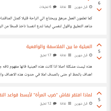
6
قبل شهرين
ثقافة
6 تعليقات
كما تعلمون العمل مرهق ويحتاج الي الراحة قليلا كمثل المناقش
شاهد التعليق واقول لنفسي ايضا لندع انفسنا ناخذ قسطا من ال
العبثية ما بين الفلاسفة والواقعية
5
قبل شهرين
ثقافة
17 تعليق
هذه ليست مشكلة اصلا اذا كانت هذه العبثية فانها مفهوم تافه 
اهداف بالحظ او حتى بالصدف املا في حدوث هذه الاهداف وايض
هو مجرد دوبامين موقت الي حد وصوله اذا
لماذا افتقر نقاش "ضرب المرأة" لأبسط قواعد الن
5
قبل شهرين
ثقافة
12 تعليق