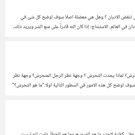
وهل تنقض الاديان ؟ وهل هي معضلة اصلا سوف اوضح كل شئ في
النقاط التالية اولا" ما هي معضلة الشر ؟" تعرف تاريخيا بمثلث ابيقور وتنص على الله كلي القدرة. الله كلي الخير والرحمة. الشر والألم موجودان في العالم. الاستنتاج: إذا كان الله قادراً على منع الشر ويريد ذلك،
تحرش؟ لماذا يحدث التحرش ؟ وجهة نظر الرجل المتحرش؟ وجهة نظر
 سوف اوضح كل هذه الامور في السطور التالية اولا:"ما هو التحرش؟"
 عقلى كفاية لاحدد ما هو الصحيح وما هو الخطأ علمت انه ليست