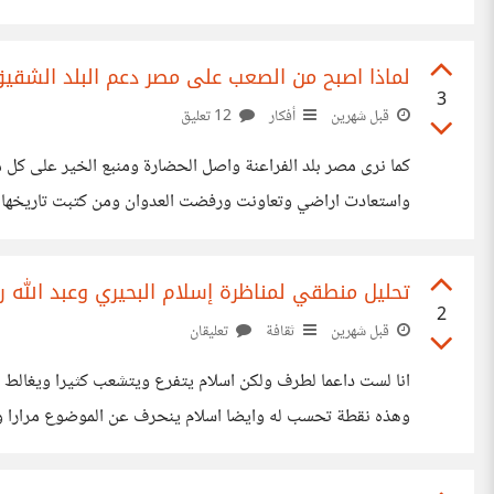
⠀⠀⠀اتخذك المسيح مدينة ونزل فيك اشياء ⠀⠀⠀يقشعر لها البدنا فيا من يملك القوة ⠀⠀⠀من يملك العظمة من
لماذا اصبح من الصعب على مصر دعم البلد الشقيق
3
قبل شهرين
أفكار
12 تعليق
كما نرى مصر بلد الفراعنة واصل الحضارة ومنبع الخير على كل 
واستعادت اراضي وتعاونت ورفضت العدوان ومن كتبت تاريخها بدم
ولكن هذه الازمة كبيرة ونتمنى من مصر ان تمر منها وتخرج افضل
تحليل منطقي لمناظرة إسلام البحيري وعبد الله رشدي (2015): كيف سقط الطرفان في فخ
2
قبل شهرين
ثقافة
تعليقان
انا لست داعما لطرف ولكن اسلام يتفرع ويتشعب كثيرا ويغالط وي
وهذه نقطة تحسب له وايضا اسلام ينحرف عن الموضوع مرارا وتك
بيسيطر وهذا خلط لغوى وتلاعب بالكلام منه وايضا استاذ عبد ا