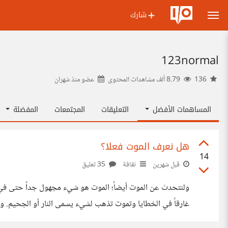
شارك
123normal
136
8.79 ألف مشاهدات المحتوى
عضو منذ
شهران
المساهمات الأفضل
التعليقات
المجتمعات
المفضلة
هل نعرف الموت فعلا؟
14
قبل شهرين
ثقافة
35 تعليق
ولنتحدث عن الموت أيضاً؛ الموت هو شيء مجهول جداً حتى في ال
غارقاً في الخطايا وتموت تذهب لشيء يسمى النار أو الجحيم. وإن
يكتشفهما العلماء حتى الآن؟ وأيضاً إذا كانت هناك حياة أبدية فعلا