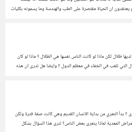
هم يعتقدون ان الحياة مقتصرة على الطب والهندسة وما يسمونه بكليات
ا ظلال لكن ماذا لو كانت الناس نفسها هي الظلال ؟ ماذا لو كان
ال التي تلعب في الخفاء في معظم الدول ؟ وايضا هل تدرى ان هذه
تجرد الشخص من الملابس سواء كانت داخلية او حتى خارجية سواء كان ذكر او انثى من اين بدأ التعرى ؟ بدأ التعري من بداية الانسان القديم وهي كانت صفة فترة ولكن
مع مرور الوقت بدأ يتخلى عنها وانا اقصد بالوقت فعليا الاف وملايين السنين عندما ادرك انه بحاجة للملابس لحمايته من العوامل البيئية والامراض المعدية لماذا يتعرى بعض الناس؟ لنرى هذا السؤال بشكل