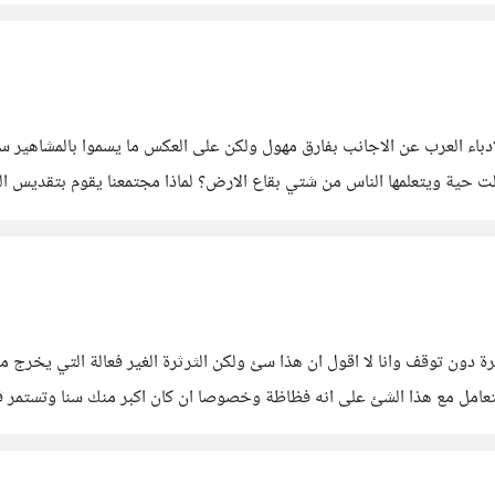
الادباء العرب عن الاجانب بفارق مهول ولكن على العكس ما يسموا بالمشاهير 
 مازالت حية ويتعلمها الناس من شتي بقاع الارض؟ لماذا مجتمعنا يقوم بتقديس
امل ؟ واذن هناك الكثير من
ة دون توقف وانا لا اقول ان هذا سئ ولكن الثرثرة الغير فعالة التي يخرج 
تعامل مع هذا الشئ على انه فظاظة وخصوصا ان كان اكبر منك سنا وتستمر ف