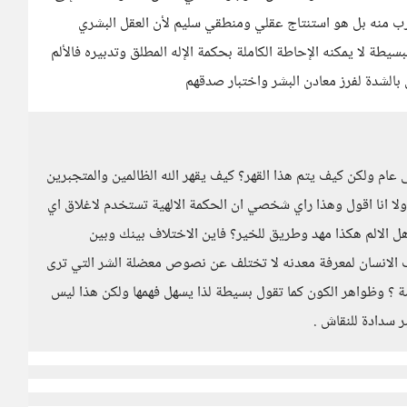
رب منه بل هو استنتاج عقلي ومنطقي سليم لأن العقل البشري
يطة لا يمكنه الإحاطة الكاملة بحكمة الإله المطلق وتدبيره فالألم
ن بالشدة لفرز معادن البشر واختبار صدقهم
عام ولكن كيف يتم هذا القهر؟ كيف يقهر الله الظالمين والمتجبرين
ا ولا انا اقول وهذا راي شخصي ان الحكمة الالهية تستخدم لاغلاق اي
ل الالم هكذا مهد وطريق للخير؟ فاين الاختلاف بينك وبين
الانسان لمعرفة معدنه لا تختلف عن نصوص معضلة الشر التي ترى
مة ؟ وظواهر الكون كما تقول بسيطة لذا يسهل فهمها ولكن هذا ليس
 سدادة للنقاش .