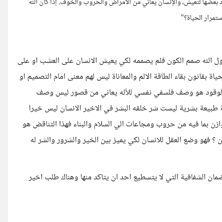
د بعضها لتعيش، والإنسان يعاني من الأمراض والحروب والخوف. إذا كان الله
ستمرار الحياة؟"
قول الله صمم الكون فلم يصممه لكي يعيش الانسان على العشب او على
 بقانون بقاء الطاقة الالم والمعاناة ليس لهم معنى امام التصميم او
 هم الوقود هو وصف فلسفي نفسي للأله يعاني من قصور ليس وصف
 طبيعة بشرية ليست شر خلقه البشر في الاخير الانسان ليس خيرا
وازن بما فيه من حروب ومجاعات الي السلام والبناء فهذا التناقض هو
 ؟ فهو وضع العقل للانسان لكي يميز بين الخير والشرور والشر له
ان الشفافية التي لا يتسطيع احد ان يتاكد منها وهناك طلب اخير