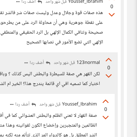
Youssef_Ibrahim
أضف ردا
قبل شهر واحد
0
هذه صفات قوة وجلال وعدل وليست صفات شر فالشر نقص ولا
على نقطة جوهرية وهي أن محاولة الرد على من يطرحون 
صحيحة وتنافي الكمال الإلهي بل الرد الحقيقي والمنطقي 
الإلهي التي تضع الأمور في نصابها الصحيح
123normal
أضف ردا
قبل شهر واحد
0
لكن القهر هي صفة للسيطرة والبطش اليس كذلك ؟ وباقى ك
اختبار كما تسميه افي اي قائمة يندرج هذا؟ الخير ام ال
Youssef_Ibrahim
أضف ردا
قبل شهر واحد
0
صفة القهار لا تعني الظلم والبطش العشوائي كما في أفعا
الظالمين والمتجبرين وإخضاع الكون لقوانينه وهذا منته
الشر المطلق بل هو كالدواء المر الذي تتألم منه لكنه ي