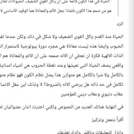
"الحياة في هذا الكون قائمة على أن يأكل القوي الضعيف. الحيوانات تطار
هو من صمم هذا الكون، فلماذا جعل الألم والمعاناة هما الوقود الأساسي لا
الرد
الحياة منذ القدم ياكل القوى الضعيف ولا شكل في ذلك ولكن عندما ت
الحبوب وايضا هذه ليست معاناة هي مجرد دورة بيولوجية لاستمرار الحياة
الذات الالهية فكرة ان نعطي ان الاله صممه على ان الالم والمعاناة
واقعي يصف الحياة التي نعيشها وعند نقطة الحروب هي اشياء انسانية
بالكامل ولا شرا بالكامل هو متوازن هذا يمثل نظام الكون فهو نظام مت
تكامل في حد ذاته هل يرضي الاله بالشروط؟ لا ولذلك اين عقل الانسان
عقاب دنيوي وعقاب ديني للمؤمنين
في النهاية هنالك العديد من النصوص ولكني اخترت اثنان عشوائيان لضم
أقرأ بتمعن وتركيز
وانزل للتعليقات وناقش واترك تعليقك