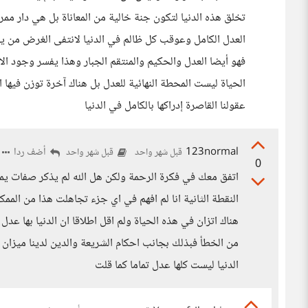
تخلق هذه الدنيا لتكون جنة خالية من المعاناة بل هي دار ممر
العدل الكامل وعوقب كل ظالم في الدنيا لانتفى الغرض من يو
فهو أيضا العدل والحكيم والمنتقم الجبار وهذا يفسر وجود ال
الحياة ليست المحطة النهائية للعدل بل هناك آخرة توزن فيها ا
عقولنا القاصرة إدراكها بالكامل في الدنيا
123normal
أضف ردا
قبل شهر واحد
قبل شهر واحد
0
اتفق معك في فكرة الرحمة ولكن هل الله لم يذكر صفات يمكن 
النقطة الثانية انا لم افهم في اي جزء تجاهلت هذا من ال
هناك اتزان في هذه الحياة ولم اقل اطلاقا ان الدنيا بها عد
من الخطأ فبذلك بجانب احكام الشريعة والدين لدينا ميزان هب
الدنيا ليست كلها عدل تماما كما قلت