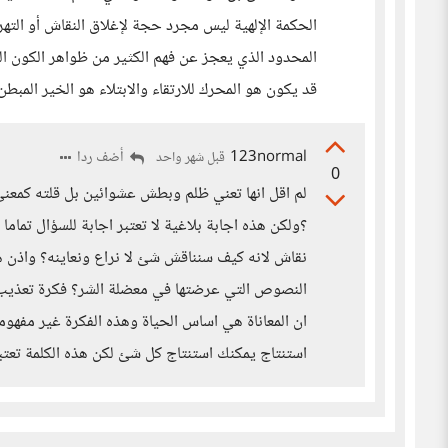
الحكمة الإلهية ليس مجرد حجة لإغلاق النقاش أو الته
المحدود الذي يعجز عن فهم الكثير من ظواهر الكون البس
قد يكون هو المحرك للارتقاء والابتلاء هو الخير المبط
123normal
أضف ردا
قبل شهر واحد
0
لم اقل انها تعني ظلم وبطش عشوائين بل قلته كمعنى 
؟ولكن هذه اجابة بلاغية لا تعتبر اجابة للسؤال تمام
نقاش لانه كيف سنناقش شئ لا نراع ونعاينه؟ واذن ه
النصوص التي عرضتها في معضلة الشر؟ فكرة تعذيب 
ان المعاناة هي اساس الحياة وهذه الفكرة غير مفهو
استنتاج يمكنك استنتاج كل شئ لكن هذه الكلمة تعتبر