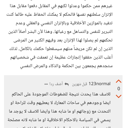
غيرهم ممن حكموا وعدلوا لكنهم في المقابل دفعوا مقابل هذا
الإتزان سلطتهم نفسها فالحكم لا يمكنك الحفاظ عليه طالما كنت
تتقيد بالموازين الأخلاقية وبالإتزان النفسي والعقلي وعدم
التبرير للنفس والتساهل مع رغباتها، وهذا لأن البشر أصلاً الذين
تحكمهم لم يصلوا لهذا الإتزان بعد وفيهم الكثير من المرضى
الذين إن لم تكن مريضاً مثلهم سيسقطوا حكمك بالكامل، لذلك
أغلب الذين حققوا إنجازات عظيمة إن تعمقت في شخصياتهم
ستجدهم يجمعون بين الحكمة والذكاء والمرض النفسي
123normal
أضف ردا
قبل شهرين
0
للاسف هذا يحدث نتيجة للضغوطات الموجودة على الحاكم
ايضا وجودهم في ساحات المعارك لا يعطيهم وقت للراحة او
التحدث مع زوجاتهم او ما شابه هذا وايضا للاسف لا يوجد ما
يسمي في السياسة بالاحكام الاخلاقية او ما شابه لانه مصلحة