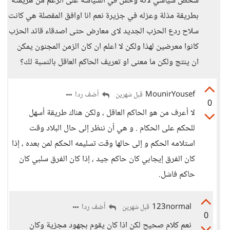
شخص سياسي لانه وحش في السياسة على الرغم من هزيمته
بطريقة مذلة وعزله في جزيرة نعم انا اوافق المقصلة هي كانت
سلاح ردع الحزب الجديد لاى معارض حتى اصدقاء قائد الحزب
كانوا معرضين لهذا ولكن لا اعلم ان كان الزمن المجنون يمكن
ان ينتج ولكن ما معنى او تعريف الحاكم العاقل بالنسبة لك؟
MounirYousef
أضف ردا
قبل شهرين
0
لا أعرف من هو الحاكم العاقل ، ولكن هناك طريقة أسهل
للحكم على الحكام . و هي أن ننظر إلى حال البلاد وقت
استلامه الحكم و إلى حالها وقت تسليمه الحكم لمن بعده ، إذا
كان الفرق إيجابي كان حاكم جيد ، إذا كان الفرق سلبي كان
حاكم فاشل.
123normal
أضف ردا
قبل شهرين
0
نعم كلام صحيح لكن اذا كان يقوم بجهود مجزية وكان