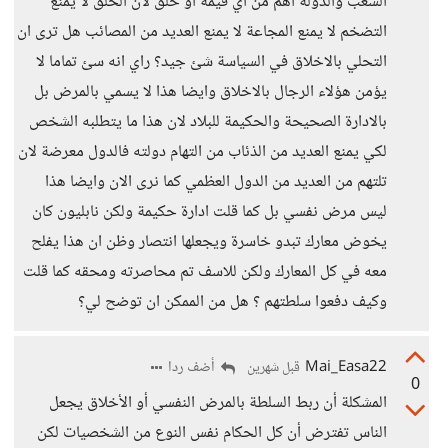
الشعب والدولة اهم من اي قيمة او خلق لان الخلق لا يمنع
التضخم لا يمنع المجاعة لا يمنع العديد من المصائب هل ترى ان
التحلي بالاخلاق في السياسة شئ جيد؟ راي انه سئ تماما لا
يؤمن هؤلاء الرجال بالاخلاق وايضا هذا لا يسمي بالمرض بل
بالادارة الصحيحة والحكيمة للبلاد لان هذا ما يتطلبه الشخص
لكي يمنع العديد من الذئاب من التهام دولته فالدول معرضة لان
تلتهم من العديد من الدول العظمي كما نرى الان وايضا هذا
ليس مرض نفسي بل كما قلت ادارة حكيمة ولكن نابليون كان
يخوض معارك تبدو خاسرة ويجعلها انتصار وظن ان هذا يفلح
معه في كل المعارك ولكن للاسف تم محاصرته ومحقه كما قلت
وكيف دفعوا سلطتهم ؟ هل من الممكن ان توضح لي؟
Mai_Easa22
أضف ردا
قبل شهرين
0
المشكلة أن ربط السلطة بالمرض النفسي أو الأخلاق يجعل
الناس تفترض أن كل الحكام نفس النوع من الشخصيات لكن