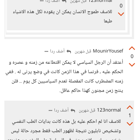
123normal
أضف ردا
قبل شهرين
0
للاسف طموح الانسان يمكن ان يقوده لكل هذه الاشياء
طبعا
MounirYousef
أضف ردا
قبل شهرين
0
أعتقد أن الرجل السياسي لا يمكن اقتطاعه من زمنه و عصره و
الحكم عليه ، فرنسا في هذا الزمن كانت في وضع يرثى له . ففي
زمنه المضطرب كانت المقصلة تعدم السياسيين كل يوم .. فلن
ينتج زمن مجنون كهذا حاكم عاقل.
123normal
أضف ردا
قبل شهرين
1
للاسف انا لم احكم عليه بل هذه كانت بدايات الطب النفسي
وتشخيص نابليون نتيجة لظهور الطب فقط مجرد حالة ليس