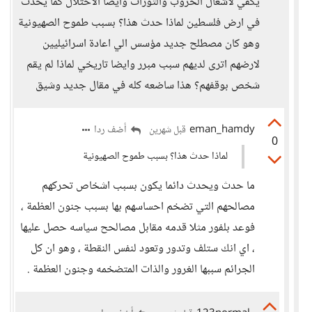
يكفي لاشعال الحروب والثورات وايضا الاحتلال كما يحدث
في ارض فلسطين لماذا حدث هذا؟ بسبب طموح الصهيونية
وهو كان مصطلح جديد مؤسس الي اعادة اسرائيليين
لارضهم اترى لديهم سبب مبرر وايضا تاريخي لماذا لم يقم
شخص بوقفهم؟ هذا ساضعه كله في مقال جديد وشيق
eman_hamdy
أضف ردا
قبل شهرين
0
لماذا حدث هذا؟ بسبب طموح الصهيونية
ما حدث ويحدث دائما يكون بسبب اشخاص تحركهم
مصالحهم التي تضخم احساسهم بها بسبب جنون العظمة ،
فوعد بلفور مثلا قدمه مقابل مصالحح سياسه حصل عليها
، اي انك ستلف وتدور وتعود لنفس النقطة ، وهو ان كل
الجرائم سببها الغرور والذات المتضخمه وجنون العظمة .