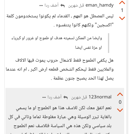
eman_hamdy
أضف ردا
قبل شهرين
1
ليس المصطل هو المهم ، القدماء لم يكونوا يستخدومون كلمة
"اكسجين" ولكنهم كانوا يتنفسوه .
وايضا من الممكن تسميته هدف او طموح او غرور او كبرياء
او عزة نفس ايضا
هل يكفي الطموح فقط لاشعال حروب يموت فيها الالاف
والملايين فقط ليحكم الشخص قطعه ارض اكبر ، ام انه عندما
يصل لهذا الحد يصبح جنون عظمة .
123normal
أضف ردا
قبل شهرين
0
نعم اتفق معك لكن للاسف هذا هو الطموح او ما يسمي
بالغاية تبرر الوسيلة وهي عبارة مغلوطة تماما وتاتي في كل
بلد سياسي ولكن هذه هي السياسة فللاسف نعم الطموح