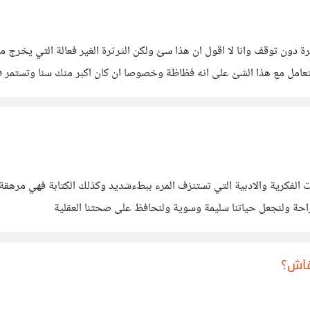
ة دون توقف وانا لا اقول ان هذا سئ ولكن الثرثرة الغير فعالة التي يخرج 
تعامل مع هذا الشئ على انه فظاظة وخصوصا ان كان اكبر منك سنا وتستمر ف
ات الفكرية والادبية التي تستنزف المرء ببطءشديد وكذلك الكتابة فهي مرهق
راحة ولنجعل حياتنا سليمة وسوية ولنحافظ على صحتنا العقلية
قاش؟