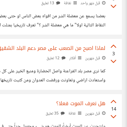
قبل شهر واحد
ثقافة
13 تعليق
بعضنا يسمع عن معضلة الشر من افواه بعض الناس او حتى بعض
فلماذا لا يمنعه؟ وجود الشر يعني
لماذا اصبح من الصعب على مصر دعم البلد الشقيق
3
قبل شهرين
أفكار
12 تعليق
كما نرى مصر بلد الفراعنة واصل الحضارة ومنبع الخير على كل 
واستعادت اراضي وتعاونت ورفضت العدوان ومن كتبت تاريخها بدم
ولكن هذه الازمة كبيرة ونتمنى من مصر ان تمر منها وتخرج افضل
هل نعرف الموت فعلا؟
14
قبل شهرين
ثقافة
35 تعليق
ولنتحدث عن الموت أيضاً؛ الموت هو شيء مجهول جداً حتى في ال