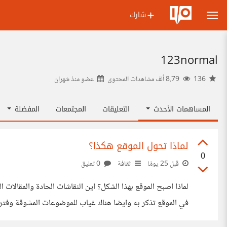
شارك
123normal
136
8.79 ألف مشاهدات المحتوى
عضو منذ
شهران
المساهمات الأحدث
التعليقات
المجتمعات
المفضلة
لماذا تحول الموقع هكذا؟
0
قبل 25 يومًا
ثقافة
0 تعليق
لماذا اصبح الموقع بهذا الشكل؟ اين النقاشات الحادة والمقالا
في الموقع تذكر به وايضا هناك غياب للموضوعات المشوقة وفترة خ
ما نقول عنه تريند ولكن بلا فائدة لماذا؟ النقاش في مسألة لن ن