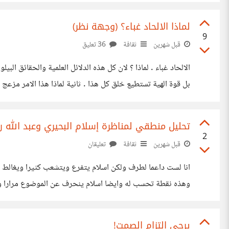
التحرش هو حالة يقوم فيها الشاب باقتحام مساحة الفتاة ولمسها
لماذا الالحاد غباء؟ (وجهة نظر)
9
قبل شهرين
ثقافة
36 تعليق
الالحاد غباء . لماذا ؟ لان كل هذه الدلائل العلمية والحقائق ال
بل قوة الهية تستطيع خلق كل هذا . ثانية لماذا هذا الامر مز
ان اي المعقد والنواقل العصبية وايضا الشقوق المنطقية والشقوق
تحليل منطقي لمناظرة إسلام البحيري وعبد الله رشدي (2015): كيف سقط الطرفان في فخ
2
قبل شهرين
ثقافة
تعليقان
انا لست داعما لطرف ولكن اسلام يتفرع ويتشعب كثيرا ويغالط وي
وهذه نقطة تحسب له وايضا اسلام ينحرف عن الموضوع مرارا وتك
بيسيطر وهذا خلط لغوى وتلاعب بالكلام منه وايضا استاذ عبد ا
يرجى التزام الصمت!