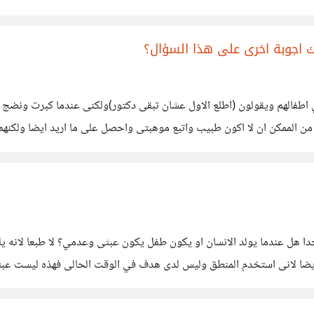
 اجوبة اخرى على هذا السؤال؟
في اطفالهم ويقولون (اطلع الاول عشان تبقى دكتور)ولكنى عندما كبرت ونضج
ا من الممكن ان لا اكون طبيب واتبع موهبتى واحصل على ما اريد ايضا ولكن
طباء
جدا هل عندما يولد الانسان او يكون طفل يكون عبثى وعدمي؟ لا طبعا لانه ي
ا لانى استخدم المنطق وليس لدى هدف في الوقت الحالى فهذه ليست عبثية 