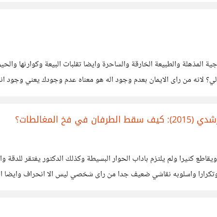
بيلوجية المذهلة والطبيعة الخارقة والساحرة وايضا تقلبات البيعة وكوارثها وا
عج لي؟ لانه من راى الايمان بعدم وجود اله هو معناه عدم وجودك يعني وجود
 الشهوانية وايضا
 المغالطات؟
قاطع كثيرا ولم يلتزم باداب الحوار البسيطة وكذلك الدكتور يفتقر للدقة 
رارا واسلوبه نقاشي ضعيف جدا من راى شخصي ليس الا انحراف وايضا التلاع
لله متلاعب ايضا