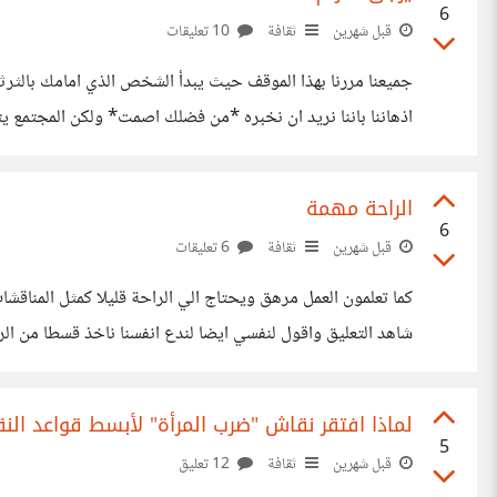
6
قبل شهرين
ثقافة
10 تعليقات
جميعنا مررنا بهذا الموقف حيث يبدأ الشخص الذي امامك بالثرثر
اذهاننا باننا نريد ان نخبره *من فضلك اصمت* ولكن المجتمع ي
مجالس العمل وهذا وهذه هي المصيبة يضر عقلك ويجعلك
الراحة مهمة
6
قبل شهرين
ثقافة
6 تعليقات
كما تعلمون العمل مرهق ويحتاج الي الراحة قليلا كمثل المناقش
شاهد التعليق واقول لنفسي ايضا لندع انفسنا ناخذ قسطا من ال
لماذا افتقر نقاش "ضرب المرأة" لأبسط قواعد الن
5
قبل شهرين
ثقافة
12 تعليق