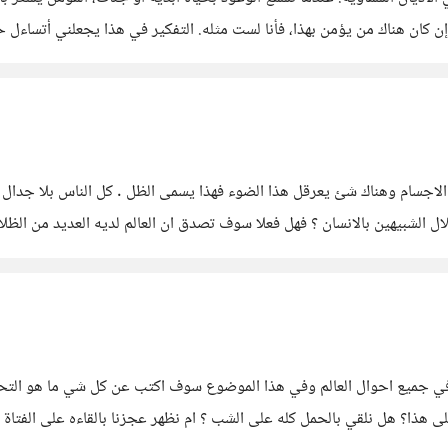
 كان هناك من يؤمن بهذا، فأنا لست مثله. التفكير في هذا يجعلني أتساءل حقا
ً بعد الموت،
جسام وهناك شئ يعرقل هذا الضوء فهذا يسمى الظل . كل الناس بلا جدال لديه
ل الشبيهين بالانسان ؟ فهل فعلا سوف تصدق ان العالم لديه العديد من الظل
 في جميع احوال العالم وفي هذا الموضوع سوف اكتب عن كل شي ما هو ال
ى هذا؟ هل نلقي بالحمل كله على الشب ؟ ام نظهر عجزنا بالقاءه على الفتاة