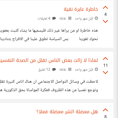
خاطرة عابرة نقية
4
قبل شهر واحد
ثقافة
4 تعليقات
⠀⠀⠀اتخذك المسيح مدينة ونزل فيك اشياء ⠀⠀⠀يقشعر لها البدنا فيا من يملك القوة ⠀⠀⠀من يملك العظمة من
لماذا لا زالت بعض الناس تقلل من الصحة النفسية
11
قبل شهر واحد
ثقافة
12 تعليق
لاحظت في وسائل التواصل الاجتماعي ان هناك اناس كثيرة تقلل
وتوجع نفسيا من هذه الظروف ففكرة المواساة بحق الذكورية
بمدى اهمية وخطورة التأثير النفسي على الانسان وحتى هناك مخ
هل معضلة الشر معضلة فعلا؟
8