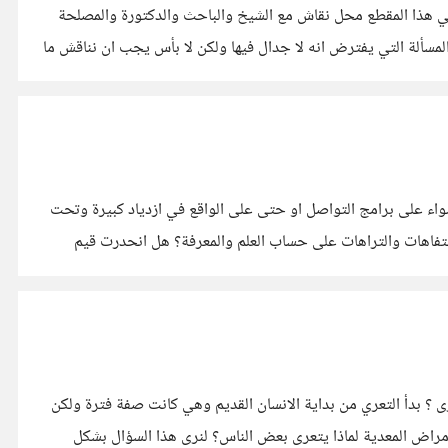
في هذا المقطع محل نقاش مع الشيخ والباحث والدكتورة والمصلحة
لمسألة التي يفترض انه لا جدال فيها ولكن لا بأس يجب ان نناقش ما
سواء على برامج التواصل او حتى على الواقع في ازدياد كبيرة وتحت
 التفاهات والتراهات على حساب العلم والمعرفة؟ هل انحدرت قيم
تجرد الشخص من الملابس سواء كانت داخلية او حتى خارجية سواء كان ذكر او انثى من اين بدأ التعرى ؟ بدأ التعري من بداية الانسان القديم وهي كانت صفة فترة ولكن
مع مرور الوقت بدأ يتخلى عنها وانا اقصد بالوقت فعليا الاف وملايين السنين عندما ادرك انه بحاجة للملابس لحمايته من العوامل البيئية والامراض المعدية لماذا يتعرى بعض الناس؟ لنرى هذا السؤال بشكل