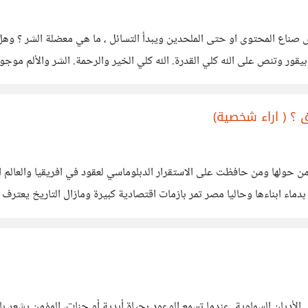
 صناع المحتوى او حتى الملحدين ويبدأ التسائل ، ما هي معضلة الشر ؟ 
 ؟ ( اراء شخصية)
من حولها ومن حافظت على الاستقرار الدبلوماسي لعقود في افريقيا والعال
اء ابناءها وحاليا مصر تمر بازمات اقتصادية كبيرة ومازال التاريخ يعترف 
 ان شاء الله ولكن هناك من
أديان السماوية. عندما تسمع الوعود بحياة أبدية أو جنات، المؤمن يشعر با