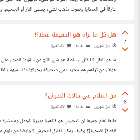
غارقاً في الخطايا وتموت تذهب لشيء يسمى النار أو الجحيم. وإن
يكتشفهما العلماء حتى الآن؟ وأيضاً إذا كانت هناك حياة أبدية فعلا
هل كل ما نراه هو الحقيقة فعلا؟!
7
قبل شهرين
ثقافة
25 تعليق
ما هو الظل ؟ الظل ببساطة هو شئ ناتج من سقوط الضوء على الا
هؤلاء من تراهم هم مجرد دمى متحركة يحركها ما اسميهم بالظلا
الظلال هي
من الملام في حالات التحرش؟
8
قبل شهرين
ثقافة
29 تعليق
طبعا نعلم جميعا ان التحرش هو ظاهرة مثيرة للجدل ومنتشرة
الفتاة(الضحية)؟ وكيف يمكن تقليل التحرش ؟ وايضا من نلوم عل