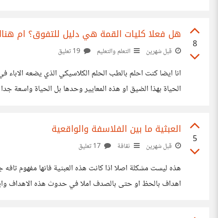
محايد ومنطقى دعنا نفكر قليلا "هل هناك فائدة من التعري؟
هل فعلا كليات القمة هي دليل للتفوق؟ ام هناك
8
قبل شهرين
التعلم والتعليم
19 تعليق
انا ايضا كنت احلم بالطب الحلم الكلاسيكي الذي يضعه الاباء 
الحياة بهذا الضيق او هذه المعايير وحدها بل الحياة واسعة جد
القمة حقا اذن ما باقى الكليات؟ كليات القمامة؟ لا تسير البلد بالا
العبثية ما بين الفلاسفة والواقعية
5
قبل شهرين
ثقافة
17 تعليق
هذه ليست مشكلة اصلا اذا كانت هذه العبثية فانها مفهوم تافه 
اهداف بالحظ او حتى بالصدف املا في حدوث هذه الاهداف وايض
هو مجرد دوبامين موقت الي حد وصوله اذا