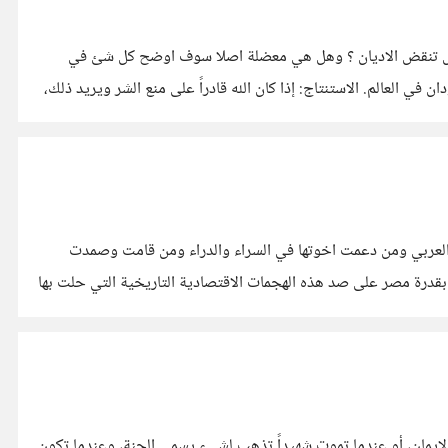
وهل تنقض الاديان ؟ وهل هي معضلة اصلا سوف اوضح كل شئ في
النقاط التالية اولا" ما هي معضلة الشر ؟" تعرف تاريخيا بمثلث ابيقور وتنص على الله كلي القدرة. الله كلي الخير والرحمة. الشر والألم موجودان في العالم. الاستنتاج: إذا كان الله قادراً على منع الشر ويريد ذلك،
م العربي ومن دعمت اخوتها في السراء والدراء ومن قامت وصمدت
بقدرة مصر على صد هذه الهجمات الاقتصادية التاريخية التي حلت بها
لإيمان، أو عندما تموت شهيداً تذهب لشيء يسمى الجنة، وعندما تكون