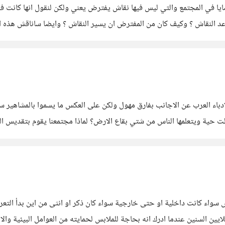
ضايا في المجتمع والتي ليس فيها نقاش يفترض يعني ولكن لنقول انها كانت 
قواعد النقاش ؟ وكيف كان من المفترض ان يسير النقاش ؟ وايضا ساناقش هذه ا
الادباء العرب عن الاجانب بفارق مهول ولكن على العكس ما يسموا بالمشاهير 
 مازالت حية ويتعلمها الناس من شتي بقاع الارض؟ لماذا مجتمعنا يقوم بتقديس
امل ؟ واذن هناك الكثير من
أولا ما هو التعرى؟ التعرى ببساطة هو 