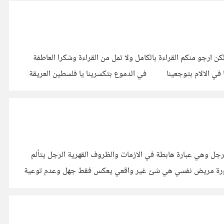
هذه خاطرة او من يراها غير ذلك فليسميها ما يشاء كتبت بعفوية وكتبت الان فسامحوني ان كانت بها اخطاء او ان لم تفي بالوزن المطلوب ولكن ارجو منكم القراءة بالكامل ولا تمل من القراءة وشكرا العاطفة
نحوك تغوينا ⠀⠀⠀بس السياسة تطوق علينا في الافراح بتنادينا ⠀⠀⠀في الاحزان بتعزينا في القصف بتصبرينا ⠀⠀⠀في التقصير بتسامحينا في الالام بتوجعينا ⠀⠀⠀في الدموع بتكسرينا يا فلسطين العريقة
جل وهي عبارة هابطة في الازمات والظروف القهرية الرجل يتألم
لضرورة مريض نفسي هي شئ غير واقعي يعكس فقط جهل وعدم توعية