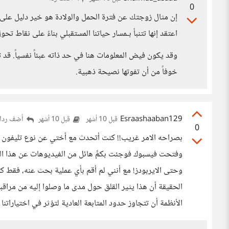
0
إن مثال زوجتك عن فترة الحمل والولادة هو خير دليل على ع
اعتقد إنها تتنبأ بـمسار حياتنا المستقبلي بناءً على نقاط ت
وقد يكون فيض المعلومات هنا في حد ذاته عبئاً نفسياً. قد ت
خوفاً من أن تفوتها نصيحة ذهبية.
Esraashaaban129
أضف ردا
قبل 10 أشهر
قبل 10 أشهر
0
بصراحه الامر غريب!! كنت أتحدث مع أختي عن نوع تليفون معي
وفتحت فيسبوك فوجئت بكمٍّ هائل من الفيديوهات عن هذا التلي
وحتى الايربودز! مع أنني لم أقم بأي عملية بحث عنه، فقط ك
الحقيقة أن هذا يثير القلق حول مدى ما وصلوا إليه من مراقب
الأنظمة أن تتجاوز حدود المتابعة العادية لتؤثر في اختياراتنا و