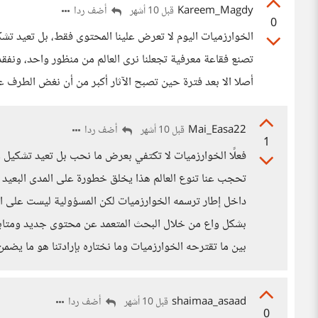
Kareem_Magdy
أضف ردا
قبل 10 أشهر
0
الخوارزميات اليوم لا تعرض علينا المحتوى فقط، بل تعيد تش
تصنع فقاعة معرفية تجعلنا نرى العالم من منظور واحد، ونفقد تن
أصلا الا بعد فترة حين تصبح الآثار أكبر من أن نغض الطرف عن
Mai_Easa22
أضف ردا
قبل 10 أشهر
1
فعلًا الخوارزميات لا تكتفي بعرض ما نحب بل تعيد تشكيل و
تحجب عنا تنوع العالم هذا يخلق خطورة على المدى البعيد ل
داخل إطار ترسمه الخوارزميات لكن المسؤولية ليست على ال
بشكل واع من خلال البحث المتعمد عن محتوى جديد ومتابعة مص
بين ما تقترحه الخوارزميات وما نختاره بإرادتنا هو ما يضمن 
shaimaa_asaad
أضف ردا
قبل 10 أشهر
0