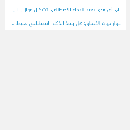
إلى أي مدى يعيد الذكاء الاصطناعي تشكيل موازين القوة بين الدول؟
خوارزميات الأعماق: هل ينقذ الذكاء الاصطناعي محيطاتنا من الانهيار؟