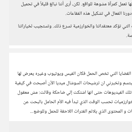
 تعمل كمرآة مشوهة للواقع. لكن، أرى أننا نبالغ قليلاً في تحميل
ورنا الفعال في تشكيل هذه الفقاعات.
التي تؤكد معتقداتنا والخوارزمية تسرع ذلك. وتستجيب لخياراتنا
صة.
لقضايا التي تخص الحمل فكان الفيس ويوتيوب وغيره يعرض لها
ت تبتسم وتخبرني ان ترشيحات السوشال ميديا اﻵن أصبحت في كيفية
ن تلك الفيديوهات حتى انها اشتكت إلي ضاحكة وقالت: مش معقول
وارزميات تحسب الوقت الذي تبدأ فيه الأم الحامل بالبحث عن
 و المحتوى الذي يلائم الفترات اللاحقة للحمل وللوضع...