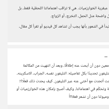
بقرية الخوارزميات. هي لا تراقب اهتماماتنا اللحظية فقط، بل
حول واضحة مثل الحمل، التخرج، أو الزواج.
بدأ في الشعور بأنها يجب أن تشاهد كل فيديو أو تقرأ كل مقال،
ن دون أن أبحث عنه إطلاقًا، وبعد أن انتهيت من المكالمة
فون تحديدًا بكل تفاصيله: التليفون نفسه، الجراب، الاسكرينه،
نت أتحدث مع أختي عنه عبر التليفون. كيف يحدث ذلك فعلًا؟!
ة وتحكّم في اهتماماتنا، وكيف أصبح بإمكان هذه الخوارزميات أو
ميولنا دون أن نشعر فعلااااً