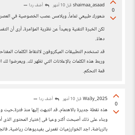
shaimaa_asaad
أضف ردا
قبل 10 أشهر
0
شعورك طبيعي تماماً، ويلامس عصب الخصوصية في العصر ا
لكن الخبرة التقنية وبعيداََ عن نظرية المؤامرة، أرى أن الت
دهاءً.
قد تستخدم التطبيقات الميكروفون لالتقاط الكلمات المفتا
وربط هذه الكلمات بالإعلانات التي تظهر لك. ويعرضوا لك ال
قمة التحكم.
Wa3y_2025
أضف ردا
قبل 10 أشهر
0
هذه نقطة جديرة بالاهتمام، قد انتبهت إليها منذ فترة،حيث
وبناء على ذلك أصبحت أكثر وعيا فى إختيار المحتوى الذى أش
بالرياضة، اجد الخوارزميات تغمرنى بفيديوهات رياضية، فات