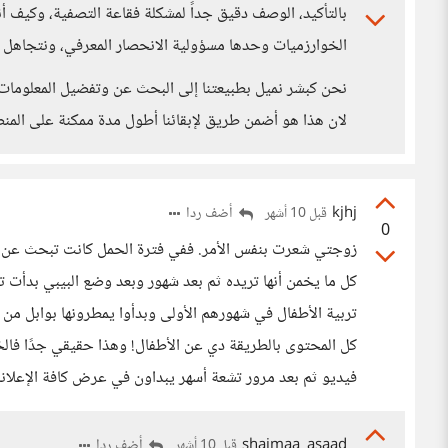
بالتأكيد، الوصف دقيق جداً لمشكلة فقاعة التصفية، وكيف أنها
الخوارزميات وحدها مسؤولية الانحصار المعرفي، ونتجاهل د
نحن كبشر نميل بطبيعتنا إلى البحث عن وتفضيل المعلومات 
لان هذا هو أضمن طريق لإبقائنا أطول مدة ممكنة على المن
kjhj
أضف ردا
قبل 10 أشهر
0
زوجتي شعرت بنفس الأمر. ففي فترة الحمل كانت تبحث عن ا
كل ما يخمن أنها تريده ثم بعد شهور وبعد وضع البيبي بدأ
تربية الأطفال في شهورهم الأولى وبدأوا يمطرونها بوابل م
كل المحتوى بالطريقة دي عن الأطفال! وهذا حقيقي جدًا فالخ
فيديو ثم بعد مرور تشعة أسهر يبداون في عرض كافة الإعلانات
shaimaa_asaad
أضف ردا
قبل 10 أشهر