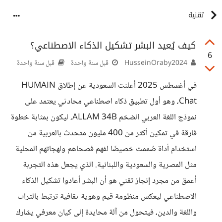
تقنية
كيف يُعيد البشر تشكيل الذكاء الاصطناعي؟
6
HusseinOraby2024
قبل سنة واحدة
قبل سنة واحدة
في أغسطس 2025 أعلنت السعودية عن إطلاق HUMAIN
Chat، وهو أول تطبيق ذكاء اصطناعي محادثي يعتمد على
نموذج اللغة العربي الضخم ALLAM 34B، ليكون بمثابة خطوة
فارقة في تمكين أكثر من 400 مليون متحدث بالعربية من
استخدام أداة صُممت خصيصًا لفهم فصحاهم ولهجاتهم المحلية
مثل المصرية والسعودية واللبنانية. الذي يجعل هذه التجربة
أعمق من مجرد إنجاز تقني هو أن البشر أعادوا تشكيل الذكاء
الاصطناعي ليعكس منظومة قيم وهوية ثقافية ترتبط بالتراث
واللغة والدين، فيتحول من آلة محايدة إلى كيان معرفي يشارك