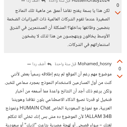
HusseinOraby2024
أضف ردا
قبل سنة واحدة
0
لكن هذا يا بسمة يفتح نقاشا أعمق عن ماهية تلك النماذج
الصغيرة عندما تقوم الشركات العالمية ذات الميزانيات الضخمة
بتضمين وظائفها بداخلها؟ المشكلة أن المستثمرين في الشرق
الأوسط يخافون ويتهجسون من هذا لذلك لا يضخون
استثماراتهم في الشركات.
Mohamed_hosny
أضف ردا
قبل سنة واحدة
0
موضوع مهم رغم أن الموقع لم يتم إطلاقه رسمياً بعض لأنني
كنت من أول المسارعين لاستخدام النموذج بمجرد سماعي للخبر،
ولكن برغم ذلك أجد أن النتائح واعدة مما أسمعه من أخبار
فتخيل لو قدرنا نصبغ الذكاء الاصطناعي بلون ثقافتا وهويتنا
العربية، مع نموذج السعودية الخاص HUMAIN Chat ونموذج
ALLAM 34B! لأن الموضوع ده مش بس إنك تخلي آلة تتكلم
لغتك – سواء فصحى أو لهجة مصرية بتاعت "إزيك" أو سعودية