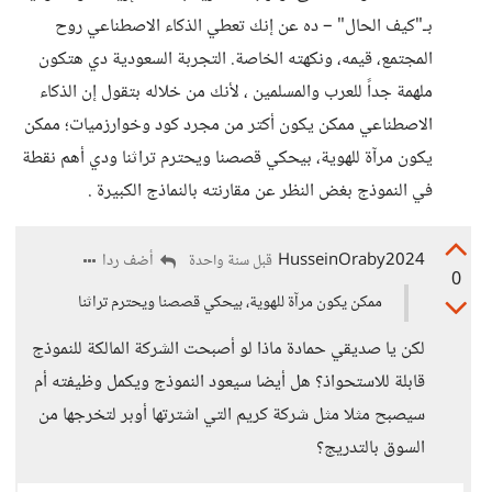
بـ"كيف الحال" – ده عن إنك تعطي الذكاء الاصطناعي روح
المجتمع، قيمه، ونكهته الخاصة. التجربة السعودية دي هتكون
ملهمة جداً للعرب والمسلمين ، لأنك من خلاله بتقول إن الذكاء
الاصطناعي ممكن يكون أكتر من مجرد كود وخوارزميات؛ ممكن
يكون مرآة للهوية، بيحكي قصصنا ويحترم تراثنا ودي أهم نقطة
في النموذج بغض النظر عن مقارنته بالنماذج الكبيرة .
HusseinOraby2024
أضف ردا
قبل سنة واحدة
0
ممكن يكون مرآة للهوية، بيحكي قصصنا ويحترم تراثنا
لكن يا صديقي حمادة ماذا لو أصبحت الشركة المالكة للنموذج
قابلة للاستحواذ؟ هل أيضا سيعود النموذج ويكمل وظيفته أم
سيصبح مثلا مثل شركة كريم التي اشترتها أوبر لتخرجها من
السوق بالتدريج؟