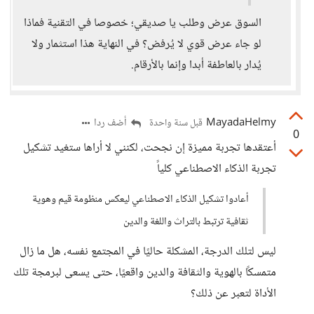
السوق عرض وطلب يا صديقي؛ خصوصا في التقنية فماذا
لو جاء عرض قوي لا يُرفض؟ في النهاية هذا استثمار ولا
يُدار بالعاطفة أبدا وإنما بالأرقام.
MayadaHelmy
أضف ردا
قبل سنة واحدة
0
أعتقدها تجربة مميزة إن نجحت، لكنني لا أراها ستغيد تشكيل
تجربة الذكاء الاصطناعي كلياً
أعادوا تشكيل الذكاء الاصطناعي ليعكس منظومة قيم وهوية
ثقافية ترتبط بالتراث واللغة والدين
ليس لتلك الدرجة، المشكلة حاليًا في المجتمع نفسه، هل ما زال
متمسكًا بالهوية والثقافة والدين واقعيًا، حتى يسعى لبرمجة تلك
الأداة لتعبر عن ذلك؟