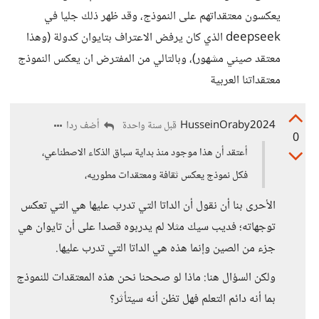
يعكسون معتقداتهم على النموذج، وقد ظهر ذلك جليا في
deepseek الذي كان يرفض الاعتراف بتايوان كدولة (وهذا
معتقد صيني مشهور)، وبالتالي من المفترض ان يعكس النموذج
معتقداتنا العربية
HusseinOraby2024
أضف ردا
قبل سنة واحدة
0
أعتقد أن هذا موجود منذ بداية سباق الذكاء الاصطناعي،
فكل نموذج يعكس ثقافة ومعتقدات مطوريه،
الأحرى بنا أن نقول أن الداتا التي تدرب عليها هي التي تعكس
توجهاته؛ فديب سيك مثلا لم يدربوه قصدا على أن تايوان هي
جزء من الصين وإنما هذه هي الداتا التي تدرب عليها.
ولكن السؤال هنا: ماذا لو صححنا نحن هذه المعتقدات للنموذج
بما أنه دائم التعلم فهل تظن أنه سيتأثر؟