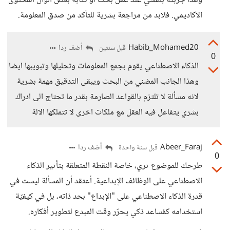
وهذا جربته بنفسي عند عمل بحث أو كتابة بعض الوان المحتوى
الأكاديمي. فلابد من مراجعة بشرية للتأكد من صدق المعلومة.
Habib_Mohamed20
أضف ردا
قبل سنتين
0
الذكاء الاصطناعي يقوم بجمع المعلومات وتحليلها وتبويبها ايضا
وهذا الجانب المضني من البحث ويبقى التدقيق مهمة بشرية
لانه مسألة لا تلتزم بالقواعد الصارمة بقدر ما تحتاج الى ادراك
بشري يتفاعل فيه العقل مع ملكات اخرى لا تتملكها الالة
Abeer_Faraj
أضف ردا
قبل سنة واحدة
0
طرحك للموضوع ثري، خاصة النقطة المتعلقة بتأثير الذكاء
الاصطناعي على الوظائف الإبداعية. أعتقد أن المسألة ليست في
قدرة الذكاء الاصطناعي على "الإبداع" بحد ذاته، بل في كيفيّة
استخدامه كمُساعد ذكي يحرّر وقت المبدع لتطوير أفكاره.