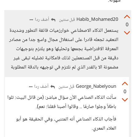
سهولة.
Habib_Mohamed20
أضف ردا
قبل سنتين
0
يستعمل الذكاء الاصطناعي خوارزميات فائقة التطور وشديدة
التعقيد تجعله قادرا على استغلال مجال واسع جدا من مصادر
المعرفة الافتراضية بجمعها وتحليلها وهو يلتزم بتوجيهات
دقيقة من قبل المستعملين لذلك فامكانية تضليله تبقى غير
مضمونة الا بالقدر الذي لم نلتزم في توجيهه بالدقة المطلوبة
George_Nabelyoun
أضف ردا
قبل سنتين
0
سألت الذكاء الصناعي الآن سؤال مباشر: (من قائل البيت: تلوا
باطلاً وجلوا صارمًا .. وقالوا أصبنا فقلنا: نعم).
فأجاب الذكاء الصناعي أنه المتنبي، وفي الحقيقة هو أبو
العلاء المعري.