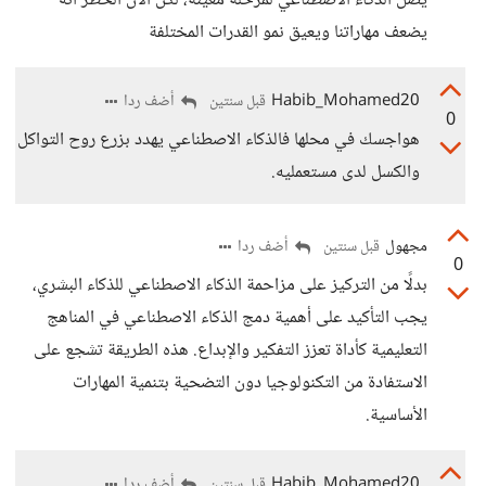
يصل الذكاء الاصطناعي لمرحلة معينة، لكن الآن الخطر أنه
يضعف مهاراتنا ويعيق نمو القدرات المختلفة
Habib_Mohamed20
أضف ردا
قبل سنتين
0
هواجسك في محلها فالذكاء الاصطناعي يهدد بزرع روح التواكل
والكسل لدى مستعمليه.
مجهول
أضف ردا
قبل سنتين
0
بدلًا من التركيز على مزاحمة الذكاء الاصطناعي للذكاء البشري،
يجب التأكيد على أهمية دمج الذكاء الاصطناعي في المناهج
التعليمية كأداة تعزز التفكير والإبداع. هذه الطريقة تشجع على
الاستفادة من التكنولوجيا دون التضحية بتنمية المهارات
الأساسية.
Habib_Mohamed20
أضف ردا
قبل سنتين