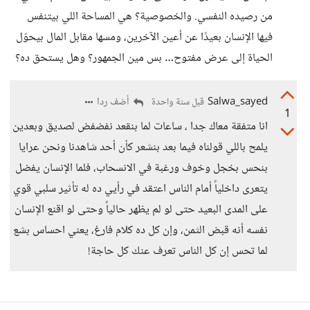
من رصيده النفسي. والخصوصية؟ هي المساحة اللي بيتنفس
فيها الإنسان بعيدًا عن أعين الآخرين، ومسها مقابل المال بيحوّل
الحياة إلى عرض مفتوح… بس مين الجمهور؟ وهل يستحق ده؟
Salwa_sayed
أضف ردا
قبل سنة واحدة
1
انا متفقة معاك جدا ، ساعات لما بنقعد نفضفض لصديق وبعدين
يلمح باللي قولناه فيما بعد بنشعر كأن أحد شاهدنا ونحن عرايا
بنحس بخجل وخوف ورغبة في الانسحاب، فلما الإنسان يفضل
يتعرى داخلياً أمام الناس اعتقد في رأيي ده له تأثير سلبي قوي
على المدى البعيد حتى لو لم يظهر حالياً وحتى لو اقنع الإنسان
نفسه أنه قبض الثمن، وإن كل ده كلام فارغ، يعني احساس بشع
لما تحس إن كل الناس تعرف عنك كل حاجة!