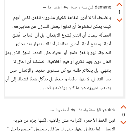
demane
أضف ردا
قبل سنة واحدة
1
بالضبط، أنا لا أبرر التفاهة كخيار مشروع للفقر، لكني أفهم
كيف يمكن للضغوط أن تدفع البعض للتنازل عن معاييرهم.
المسألة ليست أن الفقر يُشرع الابتذال، بل أن الحاجة تُغلق
أبوابًا وتفتح أبوابًا أخرى مظلمة. أما الاستمرار بعد تجاوز
الحاجة، فهو بالفعل طمع، أو اعتياد على النمط السهل الذي يدرّ
المال دون جهد فكري أو قيم أخلاقية. المشكلة أن المال لا
ينتهي، بل يتكاثر طلبه مع كل مستوى جديد، والإنسان حين
يبدأ التنازل، لا ينهار دفعة واحدة، بل يتآكل شيئًا فشيئًا، إلى أن
يصعب تمييزه عن ما كان يرفضه بالأمس.
yrateb
أضف ردا
قبل سنة واحدة
0
فين الخط الأحمر؟ الكرامة مش رفاهية، لكنها جزء من هوية
الإنسان. لما يتنازل عنها، حتى لو مؤقتًا، بيحصل "خصم داخلي"