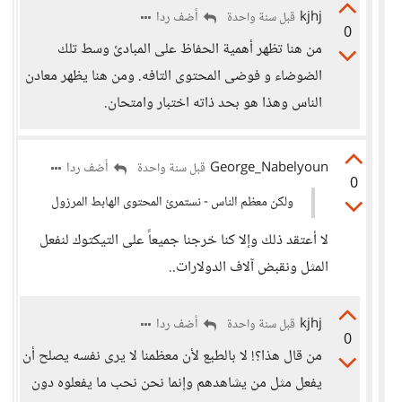
kjhj
أضف ردا
قبل سنة واحدة
0
من هنا تظهر أهمية الحفاظ على المبادئ وسط تلك
الضوضاء و فوضى المحتوى التافه. ومن هنا يظهر معادن
الناس وهذا هو بحد ذاته اختبار وامتحان.
George_Nabelyoun
أضف ردا
قبل سنة واحدة
0
ولكن معظم الناس - نستمرئ المحتوى الهابط المرزول
لا أعتقد ذلك وإلا كنا خرجنا جميعاً على التيكتوك لنفعل
المثل ونقبض آلاف الدولارات..
kjhj
أضف ردا
قبل سنة واحدة
0
من قال هذا؟! لا بالطبع لأن معظمنا لا يرى نفسه يصلح أن
يفعل مثل من يشاهدهم وإنما نحن نحب ما يفعلوه دون