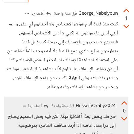
George_Nabelyoun
أضف ردا
قبل سنة واحدة
1
كنت منذ فترة ألوم هؤلاء الأشخاص ولا أجد لهم أي عذر، ورغم
أنني أدين ما يقومون به لكني لا أدين الأشخاص أنفسهم،
فبعضهم لا ينحدرون بالإسفاف إلى درجة كبيرة بل فقط
يتمازحون مزاح عادي، ومع ذلك فلولا أنه يوجد دائماً مشاهدون
على استعداد لمشاهدة الإسفاف لما انحدر البعض للإسفاف، كما
أن من يشاهد الإسفاف عليه لوم لأنه يشاهد ذلك ليشعر بفوقيته
ويشعر بفضيلته وفي النهاية يكسب من يقدم الإسفاف نقود،
ويخسر من يشاهد الإسفاف وقته وعقله.
HusseinOraby2024
أضف ردا
قبل سنة واحدة
0
طرحك يحمل بعدًا أخلاقيًا مهمًا، لكن فيه بعض التعميم يحتاج
إلى مراجعة، خاصة إذا أردنا مناقشة الظاهرة بموضوعية