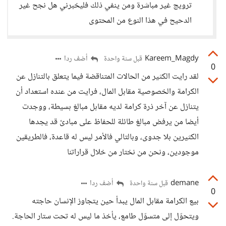
ترويج غير مباشرة ومن ينفي ذلك فليخبرني هل نجح غير
الدحيح في هذا النوع من المحتوى
Kareem_Magdy
أضف ردا
قبل سنة واحدة
0
لقد رايت الكثير من الحالات المتناقضة فيما يتعلق بالتنازل عن
الكرامة والخصوصية مقابل المال، فرايت من عنده استعداد أن
يتنازل عن آخر ذرة كرامة لديه مقابل مبالغ بسيطة، ووجدت
أيضا من يرفض مبالغ طائلة للحفاظ على مبادئ قد يجدها
الكثيرين بلا جدوى، وبالتالي فالأمر ليس له قاعدة، فالطريقين
موجودين، ونحن من نختار من خلال قراراتنا
demane
أضف ردا
قبل سنة واحدة
0
بيع الكرامة مقابل المال يبدأ حين يتجاوز الإنسان حاجته
ويتحوّل إلى متسوّل طامع، يأخذ ما ليس له تحت ستار الحاجة.