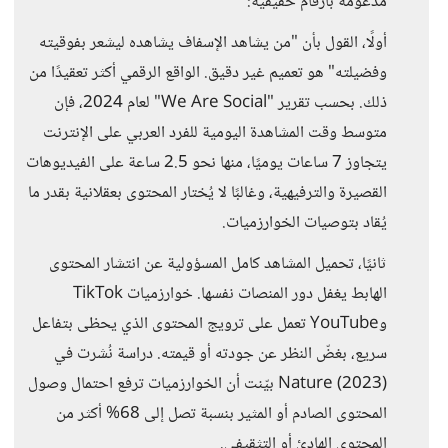
مدعومة بأرقام حقيقية:
أولًا، القول بأن "من يشاهد الإسفاف يشاهده ليشعر بفوقيته
وفضيلته" هو تعميم غير دقيق. الواقع الرقمي أكثر تعقيدًا من
ذلك. بحسب تقرير "We Are Social" لعام 2024، فإن
متوسط وقت المشاهدة اليومية للفرد العربي على الإنترنت
يتجاوز 7 ساعات يوميًا، منها نحو 2.5 ساعة على الفيديوهات
القصيرة والترفيهية، وغالبًا لا يُختار المحتوى بعقلانية بقدر ما
يُقاد بتوصيات الخوارزميات.
ثانيًا، تحميل المشاهد كامل المسؤولية عن انتشار المحتوى
الهابط يغفل دور المنصات نفسها. خوارزميات TikTok
وYouTube تعمل على ترويج المحتوى الذي يحظى بتفاعل
سريع، بغضّ النظر عن جودته أو قيمته. دراسة نُشرت في
Nature (2023) بيّنت أن الخوارزميات ترفع احتمال وصول
المحتوى الصادم أو المثير بنسبة تصل إلى 68% أكثر من
المحتوى الهادئ أو التثقيفي.