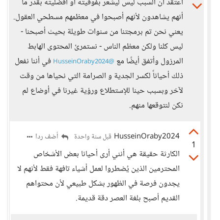
آعتقد أن السبب ليس ليشعر بفوقيته أو أفضليته بقدر ما
أنهم يشاهدون لأنهم أصبحوا في معظمهم مسطحي العقول.
يعني نحن تم برمجتنا من سنوات طويلة بحيث أصبحنا -
ليس كلنا ولكن معظم الناس - نستمرئ المحتوى الهابط
المرزول وأتفق أيضًا مع
في أننا نفعل
@HusseinOraby2024
ذلك أحياناً لكسر الجدية و الصرامة التي نحياها من وقت
لآخر وبسبب حينا للإستطلاع ورؤية غيرنا في أوضاع لم
نكن لنتوقعها منهم.
HusseinOraby2024
أضف ردا
قبل سنة واحدة
1
الكارثة حقيقة هي أنني أرى أحيانا بعض الأشخاص
المحترمين الذين يُضطروا لعمل أشياء تافهة فقط لأنهم لا
يجدون فرصة في الظهور بشكل طبيعي لأن محتواهم
القديم أصبح بلغة العصر دقة قديمة.