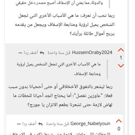
والدولة، مما يعني أن الإسفاف أصبح مصدر دخل حقيقي
ربما نحب أن نعرف: ما هي الأسباب الأخرى التي تجعل
الشخص يميل لرؤية ومتابعة الإسفاف ويجعل من يقدمه
يربح أموال طائلة برأيك؟
HusseinOraby2024
أضف ردا
قبل سنة واحدة
1
ما هي الأسباب الأخرى التي تجعل الشخص يميل لرؤية
ومتابعة الإسفاف
ربما ليشعر بالتفوق الأخخلاقي أو حتى أححيانا بدون سبب
فعلا: "عاوزين نفصل"؛ أما يحتاج الجد أحيانا للحظات ما
لهاش لازمة حتى تشعرنا بطعم الاتزان يا جورج؟
George_Nabelyoun
أضف ردا
قبل سنة واحدة
0
اللحظات اللي ملهاش لازمة مش شرط تكون في الإسفاف،