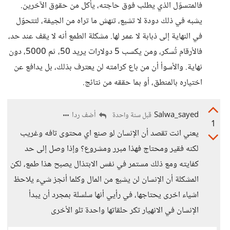
فالمتسوّل الذي يطلب فوق حاجته، يأكل من حقوق الآخرين.
يشبه في ذلك دودة لا تشبع، تنهش ما تراه من الجيفة، لتتحوّل
في النهاية إلى ذبابة لا عمر لها. مشكلة الطمع أنه لا يقف عند حد،
فالأرقام تُسكر، ومن يكسب 5 دولارات يريد 50، ثم 5000، دون
نهاية. والأسوأ أن من باع كرامته لن يعترف بذلك، بل يدافع عن
اختياره بالمنطق، أو بما حققه من نتائج.
Salwa_sayed
أضف ردا
قبل سنة واحدة
1
يعني انت تقصد أن الإنسان لو صنع اي محتوى تافه وغريب
لكنه فقير ومحتاج فهذا مبرر ومشروع؟ وإذا وصل إلى حد
كفايته ومع ذلك مستمر في نفس الابتذال يصبح هذا طمع، لكن
المشكلة أن الإنسان لن يشبع من المال وكلما أنجز شيء يلاحظ
اشياء اخرى يحتاجها، في رأيي أنها سلسلة بمجرد أن يبدأ
الإنسان في الانهيار تكر حلقاتها واحدة تلو الأخرى