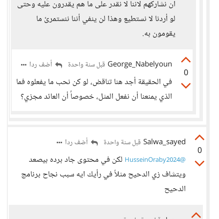
ان نشاركهم لاننا لا نقدر على ما هم يقدرون عليه وحتى
لو أردنا لا نستطيع وهذا لن ينفي أننا ننستمرئ ما
يقومون به.
George_Nabelyoun
أضف ردا
قبل سنة واحدة
0
في الحقيقة أجد هنا تناقض، لو كن نحب ما يفعلوه فما
الذي يمنعنا أن نفعل المثل، خصوصاً أن العائد مجزي؟
Salwa_sayed
أضف ردا
قبل سنة واحدة
0
لكن في محتوى جاد برده بيصعد
@HusseinOraby2024
ويتشاف زي الدحيح مثلاً في رأيك ايه سبب نجاح برنامج
الدحيح