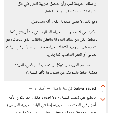
أن تملك العزيمة أمر، وأن تتحمل ضريبة القرار في ظل
الالتزامات والضغوط، أمر آخر تماما.
ومع ذلك، لا يعني صعوبة القرار أنه مستحيل.
الفكرة هي لا أحد يملك الحياة المثالية التي تبدأ وتنتهي كما
نخطط. لكن من يملك المرونة والعقل والقلب الذي يتحرك رغم
التعب، هو من يعيد اكتشاف حياته، حتى لو لم يكن في الوقت
المثالي أو العمر المناسب كما يقال.
لذا، نعم، مع العزيمة والتوكل والتخطيط الواقعي، العودة
ممكنة. فقط فلنتوقف عن تصويرها كأنها كبسة زر.
Salwa_sayed
أضف ردا
قبل سنة واحدة
1
بالطبع هي ليست كبسة زر ولا اصوره هكذا، ربما يكون الأمر
أسهل في المجتمعات الغربية، إنما في البلاد العربية الموضوع
صعب ومرهق وممكن يجعل البعض يتنحى ولا يقدم على