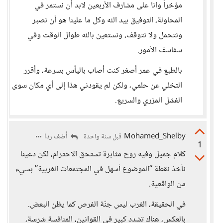
مؤخراً وانا على مشارف الأربعين لابد أن نستمر في
المحاولة، التوفيق بيد الله وكل ما علينا هو أن نصبر
ونتحمل ولا نتوقف، ونستعين بالله طوال الوقت وفي
سفاسف الأمور.
بالطبع في عمر أصغر كنت أصاب باليأس بسرعة، وأقرر
التخلي عن حلمي، ولكن لم يقودني هذا إلى أي مكان سوى
الفشل المزري والسريع.
Mohamed_Shelby
أضف ردا
قبل سنة واحدة
1
كلام جميل وفيه روح مثابرة تستحق الاحترام، لكن دعينا
نأخذ نقطة “الموضوع أسهل في المجتمعات الغربية” بشيء
من الواقعية.
في الحقيقة، الغرب ليس جنّة الفرص كما يظن البعض.
بالعكس، هناك تشدد كبير في القوانين، المنافسة شرسة،