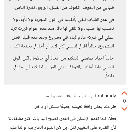
ضبابي من الخوف، الخوف من الفشل، الوجع، نظرة الناس.
في عمر الشباب نلقي بأنفسنا في أتون التجربة ولا نأبه، ولا
نحسب لها حسبة، ولا نلقي لها بالا، منذ عدة أعوام قررت ترك
عملي في شركة ما، والبدء في مشروع وبعد مدة قليلة فشل
المشروع، حالياً اقول لنفسي كان لابد أن أحاول بجدية أكثر .
حالياً احيانا يمنعني التفكير من اتخاذ أي خطوة ولكن أقول
لنفسي ماذا أملك ...التوقف يعني الموت، لذا لابد أن نحاول
دائماً.
mhamdy
أضف ردا
قبل سنة واحدة
0
طرحك يمسّ واقعًا نعيشه جميعًا بشكل أو بآخر.
فعلًا، كلما تقدم الإنسان في العمر، تصبح البدايات أكثر مشقة، لا
لأن القدرة على التغيير تقل، بل لأن القيود الخارجية والداخلية