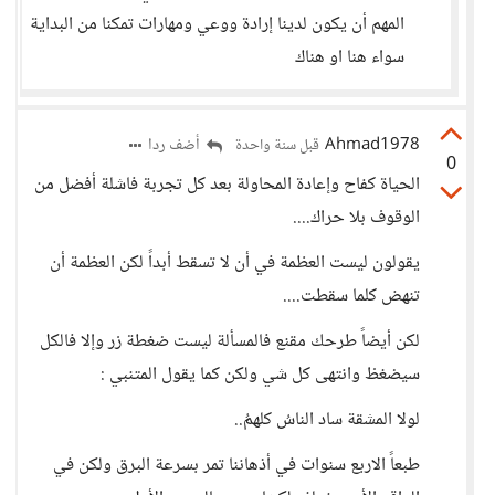
المهم أن يكون لدينا إرادة ووعي ومهارات تمكنا من البداية
سواء هنا او هناك
Ahmad1978
أضف ردا
قبل سنة واحدة
0
الحياة كفاح وإعادة المحاولة بعد كل تجربة فاشلة أفضل من
الوقوف بلا حراك....
يقولون ليست العظمة في أن لا تسقط أبداً لكن العظمة أن
تنهض كلما سقطت....
لكن أيضاً طرحك مقنع فالمسألة ليست ضغطة زر وإلا فالكل
سيضغظ وانتهى كل شي ولكن كما يقول المتنبي :
لولا المشقة ساد الناسُ كلهمُ..
طبعاً الاربع سنوات في أذهاننا تمر بسرعة البرق ولكن في