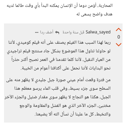
المحاربة، أؤمن دوما أن الإنسان يمكنه البدأ بأي وقت طالما لديه
هدف واضح يسعى له
Salwa_sayed
أضف ردا
قبل سنة واحدة
0
ربما لهذا السبب هذا الفيلم يصنف على أنه فيلم كوميدي، لأننا
لو حاولنا تناول هذا الموضوع بشكل جاد سننتج فيلم تراجيدي
من العيار الثقيل، لأننا كلما تقدمنا في العمر نصبح أكثر حذراً
نحو البدايات لأننا نحمل على أكتافنا أعوام من الخيبة.
من فترة وقعت أمام عيني صورة جبل جليدي لا يظهر منه على
السطح سوى جزء بسيط، وفي قلب الماء يرسو معظم هذا
الجبل، هكذا هو النجاح لا يظهر سوى مقدار ضئيل والجزء الآخر
مختبئ، الجزء الآخر الذي هو الفشل والمقاومة والوجع
والتخبط، كل ما علينا أن نسأل الله ألا يضيعنا.