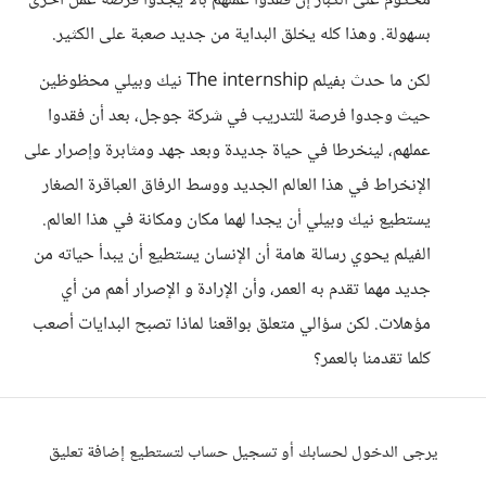
محكوم على الكبار إن فقدوا عملهم بألا يجدوا فرصة عمل أخرى
بسهولة. وهذا كله يخلق البداية من جديد صعبة على الكثير.
لكن ما حدث بفيلم The internship نيك وبيلي محظوظين
حيث وجدوا فرصة للتدريب في شركة جوجل، بعد أن فقدوا
عملهم، لينخرطا في حياة جديدة وبعد جهد ومثابرة وإصرار على
الإنخراط في هذا العالم الجديد ووسط الرفاق العباقرة الصغار
يستطيع نيك وبيلي أن يجدا لهما مكان ومكانة في هذا العالم.
الفيلم يحوي رسالة هامة أن الإنسان يستطيع أن يبدأ حياته من
جديد مهما تقدم به العمر، وأن الإرادة و الإصرار أهم من أي
مؤهلات. لكن سؤالي متعلق بواقعنا لماذا تصبح البدايات أصعب
كلما تقدمنا بالعمر؟
يرجى الدخول لحسابك أو تسجيل حساب لتستطيع إضافة تعليق