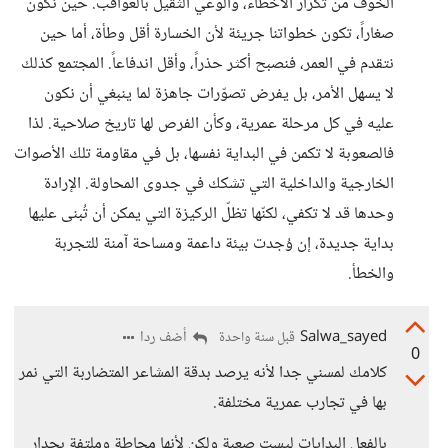
الخوف من تكرار الأخطاء، والوعي الثقيل بالعواقب. حين نكون
صغاراً، تكون خطواتنا جريئة لأن الخسارة أقل وطأة، أما حين
نتقدم في العمر، فنصبح أكثر حذراً، وأقل اندفاعاً. المجتمع كذلك
لا يسهل الأمر، بل يفرض تصوّرات جاهزة لما ينبغي أن نكون
عليه في كل مرحلة عمرية، وكأن الفرص لها تاريخ صلاحية. لذا
فالصعوبة لا تكمن في البداية نفسها، بل في مقاومة تلك الأصوات
الخارجية والداخلية التي تشكك في جدوى المحاولة. الإرادة
وحدها قد لا تكفي، لكنّها تظلّ الركيزة التي يمكن أن تُبنى عليها
بداية جديدة، إن وُجدت بيئة داعمة ومساحة آمنة للتجربة
والخطأ.
Salwa_sayed
أضف ردا
قبل سنة واحدة
0
كلامك لمسني جدا لأنه يرصد بدقة المشاعر المتضاربة التي نمر
بها في تجارب عمرية مختلفة.
بالفعل البدايات ليست صعبة ولكن لأنها محاطة وملتفة بجدار