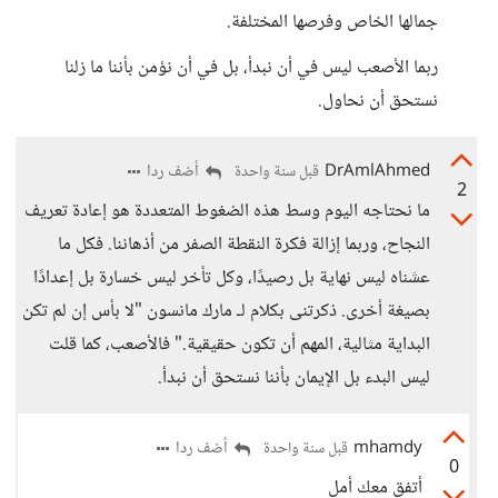
جمالها الخاص وفرصها المختلفة.
ربما الأصعب ليس في أن نبدأ، بل في أن نؤمن بأننا ما زلنا
نستحق أن نحاول.
DrAmlAhmed
أضف ردا
قبل سنة واحدة
2
ما نحتاجه اليوم وسط هذه الضغوط المتعددة هو إعادة تعريف
النجاح، وربما إزالة فكرة النقطة الصفر من أذهاننا. فكل ما
عشناه ليس نهاية بل رصيدًا، وكل تأخر ليس خسارة بل إعدادًا
بصيغة أخرى. ذكرتنى بكلام لـ مارك مانسون "لا بأس إن لم تكن
البداية مثالية، المهم أن تكون حقيقية." فالأصعب، كما قلت
ليس البدء بل الإيمان بأننا نستحق أن نبدأ.
mhamdy
أضف ردا
قبل سنة واحدة
0
أتفق معك أمل