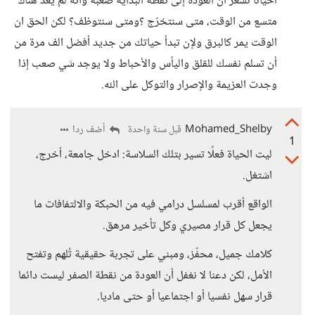
أحياناً نشعر أن العودة إلى نقطة البداية صعبة وانه لم يعد هناك
متسع من الوقت، متى سنتخرّج ؟ومتى سنتوظف؟ لكن الحق ان
الوقت يمر كالبرق ولإن تبدأ حياتك من جديد أفضل الف مرة من
أن تسلم نفسك للقلق واليأس والأحباط ولا يوجد شي صعب إذا
وجدت العزيمة والإصرار والتوكل على الله.
Mohamed_Shelby
أضف ردا
قبل سنة واحدة
1
ليت الحياة فعلًا تسير بتلك السلاسة: ادخل جامعة، أخرج،
اشتغل.
الواقع أقرب لمسلسل درامي فيه من الحبكة والالتفافات ما
يجعل كل قرار مصيري وكل تأخير مرهق.
كلامك جميل، محفّز، ومبني على تجربة حقيقية تُلهم وتفتح
الأمل، لكن دعنا لا نغفل أن العودة من نقطة الصفر ليست دائما
قرار سهل نفسيا أو اجتماعيا أو حتى ماديا.