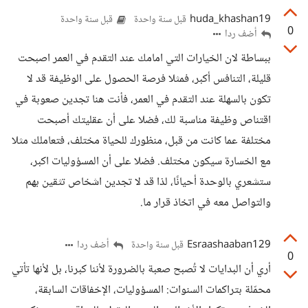
huda_khashan19
قبل سنة واحدة
قبل سنة واحدة
0
أضف ردا
ببساطة لان الخيارات التي امامك عند التقدم في العمر اصبحت
قليلة، التنافس أكبر، فمثلا فرصة الحصول على الوظيفة قد لا
تكون بالسهلة عند التقدم في العمر، فأنت هنا تجدين صعوبة في
اقتناص وظيفة مناسبة لك، فضلا على أن عقليتك أصبحت
مختلفة عما كانت من قبل، منظورك للحياة مختلف، فتعاملك مثلا
مع الخسارة سيكون مختلف. فضلا على أن المسؤوليات اكبر،
ستشعري بالوحدة أحيانًا، لذا قد لا تجدين اشخاص تثقين بهم
والتواصل معه في اتخاذ قرار ما.
Esraashaaban129
أضف ردا
قبل سنة واحدة
0
أري أن البدايات لا تُصبح صعبة بالضرورة لأننا كبرنا، بل لأنها تأتي
محمّلة بتراكمات السنوات: المسؤوليات، الإخفاقات السابقة،