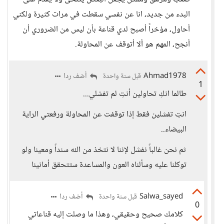
البدء من جديد، انا عن نفسي سقطت في مرات كثيرة ولكني
أحاول، مؤخراً أصبح لدي قناعة بأن ليس من الضروري أن
أنجح، المهم هو ألا أتوقف عن المحاولة.
Ahmad1978
أضف ردا
قبل سنة واحدة
1
طالما انكِ تحاولين أنتِ لم تفشلي...
انتِ تفشلين فقط إذا توقفت عن المحاولة ورفعتي الراية
البيضاء..
ثم نحن غالباً نفشل لإننا لا نتخذ من الله سنداً ومعينا ولو
توكلنا عليه وسألناه العون والمساعدة ستتحقق أمانينا
Salwa_sayed
أضف ردا
قبل سنة واحدة
0
كلامك صحيح وحقيقي، وهذا ما وصلت إليه قناعاتي