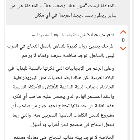
فالمعادلة ليست “سهل هناك وصعب هنا”… المعادلة هي من
يثابر ويطور نفسه، يجد الفرصة في أي مكان.
Salwa_sayed
أضف ردا
قبل سنة واحدة
0
طرحك يضيئ زوايا كثيرة للنقاش بالفعل النجاح في الغرب
ليس بالساهل، توجد منافسة شرسة ونظام لا يرحم.
وعلى الرغم من الإيجابيات التي ذكرتها بالنسبة للبداية في
البلاد العربية لكن هناك ايضا تحديات مثل البيروقراطية
الخانقة، وغياب البيئة الداعمة للأفكار، والأحكام القاسية
والنقد المستمر الهادم الذي يحصل عليه صاحب أي فكرة ،
هذه العقبة في حد ذاتها تحتاج لجهد جبار من صاحب أي
مشروع لنفض الكلمات القاسية للمقربين منه، والتي ربما
تجعل النجاح في مجتمع نحن أغراب به أسهل.
الخلاصة لا توجد بيئة مثالية للنجاح، هي معادلة معقدة،