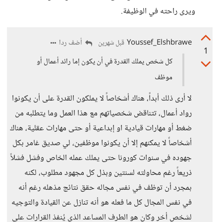
ويرى راحته في الوظيفة.
Youssef_Elshbrawe
أضف ردا
قبل شهرين
1
كل شخص يملك القدرة في أن يكون إما رائد أعمال أو
موظف
لا أرى ذلك أبداً، هناك أشخاصاً لا يملكون القدرة على أن يكونوا
رواد أعمال، تتناقض شخصياتهم مع هذا العمل وما يتطلبه من
ضغط أو مهارات قيادية او إبداعية أو حتى مهارات عقلية، هناك
أشخاصاً لا يمكنهم إلا أن يكونوا موظفين، لي صديق غامر بكل
جهوده في سنوات كورونا حتى يملك عمله الخاص وفشل فشلاً
ذريعاً رغم محاولته لسنتين وبذل كل مجهود مطلوب، لكنه
بمجرد أن توظف في نفس مجاله حقق نتائج مذهله رغم أنه
في نفس المجال كل ما فعله هو أنه تنازل عن القيادة والتوجيه
لشخص أخر وكان هو الطرف المساعد الذي يُنفذ القرارات على