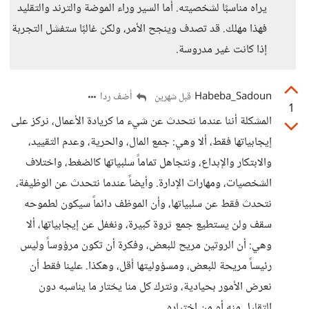
يراه مناسبًا لشخصيته. أما السير وراء الموضة والترند والتقليد
فهذا مهلك. قد تصدف وينجح الأمر، ولكن غالبًا ستفشل التجربة
إذا كانت غير مدروسة.
Habeba_Sadoun
أضف ردا
قبل شهرين
1
المشكلة أننا عندما نتحدث عن شيء ما كريادة الأعمال، نركز على
إيجابياتها فقط، ألا وهي: جمع المال، والحرية، وعدم التقييد،
والابتكار والإبداع، ونتجاهل تماماً سلبياتها كالضغط، واختلاف
الشخصيات، ومهارات الإدارة. وأيضاً عندما نتحدث عن الوظيفة،
نتحدث فقط عن سلبياتها، وأن الموظف دائماً سيكون لطموحه
سقف ولن يستطيع جمع ثروة كبيرة، ونغفل عن إيجابياتها، ألا
وهي: أن الروتين مريح للبعض، وفكرة أن تكون مرؤوساً وليس
رئيساً مريحة للبعض، ومسؤوليتها أقل، وهكذا. علينا فقط أن
نعرض الأمور بحيادية، ونترك كل منا يختار ما يناسبه دون
التقليل منه أو من اختياره.