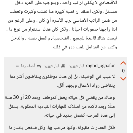
الاقتصادي لا يكفي لراتب واحد ، ويتوجب على المرء دخل
مستقل، ولكن، اعتقد ان نسبة كبيرة منا نشئت وكبرت وتعملت
من ضمن الراتب الأساسي لرب الأسرة أيّ كان ، وعلى الرغم من
اننا واجهنا صعوبات احيانا ، ولكن كان هناك استقرار من نوع ما ،
ليست هناك قاعدة للجميع ، الشخصية، والعمل نفسه ، والدخل
وكثير من العوامل تلعب دور في ذلك
raghd_agaafar
أضف ردا
قبل شهرين
قبل شهرين
0
لا عيب في الوظيفة. بل إن هناك موظفون يتقاضون أكثر مما
يتقاضى رواد الأعمال وبجهدٍ أقل.
وهناك من يقضي كل حياته يعمل كموظف، وبعد 20 أو 30 سنة
مثلًا وبعد تأكده من امتلاكه للمهارات القيادية المطلوبة، ينتقل
إلى هذه المرحلة كفصل جديد في حياته.
فكل المسارات مقبولة، وكلها مرحب بها، وكل شخص يختار ما