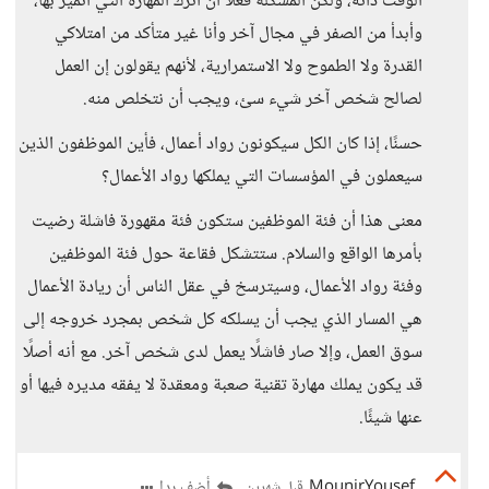
الوقت ذاته، ولكن المشكلة فعلًا أن أترك المهارة التي أتميز بها،
وأبدأ من الصفر في مجال آخر وأنا غير متأكد من امتلاكي
القدرة ولا الطموح ولا الاستمرارية، لأنهم يقولون إن العمل
لصالح شخص آخر شيء سئ، ويجب أن نتخلص منه.
حسنًا، إذا كان الكل سيكونون رواد أعمال، فأين الموظفون الذين
سيعملون في المؤسسات التي يملكها رواد الأعمال؟
معنى هذا أن فئة الموظفين ستكون فئة مقهورة فاشلة رضيت
بأمرها الواقع والسلام. ستتشكل فقاعة حول فئة الموظفين
وفئة رواد الأعمال، وسيترسخ في عقل الناس أن ريادة الأعمال
هي المسار الذي يجب أن يسلكه كل شخص بمجرد خروجه إلى
سوق العمل، وإلا صار فاشلًا يعمل لدى شخص آخر. مع أنه أصلًا
قد يكون يملك مهارة تقنية صعبة ومعقدة لا يفقه مديره فيها أو
عنها شيئًا.
MounirYousef
أضف ردا
قبل شهرين