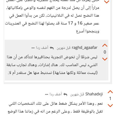
حتى يعرف كل مننا نفسه يحتاج للتجربة والتجرأ على الفشل
مراراً إلى أن يصل لدرجة من الفهم لنفسه والوعي بإمكانياتها،
هذا النضج نصل له في الثلاثينيات، لكن من بدأوا العمل في
عمر صغير 16 و 17 سنة قد يصلوا لهذا النضج في العشرينات
وينجحوا أسرع
raghd_agaafar
أضف ردا
قبل شهرين
0
ليس شرطًا أن تخوض التجربة بحذافيرها لتتأكد من أن هذا
الشيء ليس المناسب لك. هناك إشارات، وهناك تجارب سابقة
(ليست ممائلة ولكنها مشابهة) نستنبط منها هل سنقدر أم لا.
Shahadxji
أضف ردا
قبل شهرين
1
نعم ، وهذا الأمر يشكل ضغط هائل على تلك الشخصيات اللتي
تقبل بالوظيفة فقط ، وعلى الرغم من انه في زماننا هذا الوضع