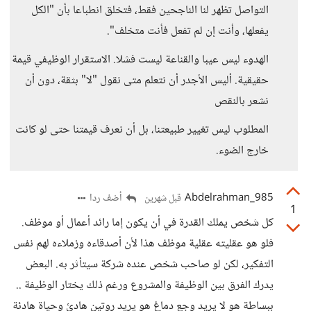
التواصل تظهر لنا الناجحين فقط، فتخلق انطباعا بأن "الكل
يفعلها، وأنت إن لم تفعل فأنت متخلف".
الهدوء ليس عيبا والقناعة ليست فشلا. الاستقرار الوظيفي قيمة
حقيقية. أليس الأجدر أن نتعلم متى نقول "لا" بثقة، دون أن
نشعر بالنقص
المطلوب ليس تغيير طبيعتنا، بل أن نعرف قيمتنا حتى لو كانت
خارج الضوء.
Abdelrahman_985
أضف ردا
قبل شهرين
1
كل شخص يملك القدرة في أن يكون إما رائد أعمال أو موظف.
فلو هو عقليته عقلية موظف هذا لأن أصدقاءه وزملاءه لهم نفس
التفكير، لكن لو صاحب شخص عنده شركة سيتأثر به. البعض
يدرك الفرق بين الوظيفة والمشروع ورغم ذلك يختار الوظيفة ..
ببساطة هو لا يريد وجع دماغ هو يريد روتين هادئ وحياة هادئة