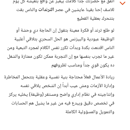
أتفق مع حضرتك جداً كلامك بيعبر عن واقع بنعيشه كل يوم
للاسف إحنا بقينا عايشين في عصر
الترندات
والناس بقت
بتتحرك بعقلية القطيع
لو طلع ترند أو فكرة معينة بتقول إن الحاجة دي وحشة أو
الوظيفة عبودية والبيزنس هو الحل السحري بتلاقي أغلبية
الناس اقتنعت بكدة وبدأت تكرر نفس الكلام لمجرد التبعية ومن
غير ما تجرب بنفسها مع إن التجربة ممكن تكون ممتازة والشغل
ده يكون قوي جداً ومناسب لظروفهم
ريادة الأعمال فعلاً محتاجة بنية نفسية وعقلية بتتحمل المخاطرة
وإدارة الأزمات ومش عيب أبداً إن الشخص يلاقي نفسه
وإنتاجيته في نظام إداري واضح ومستقر (وظيفة) يخليه يركز
في تخصص دقيق ويبدع فيه من غير ما يشيل هم الحسابات
والتمويل والمسؤولية الكاملة