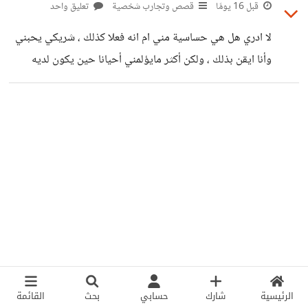
قبل 16 يومًا
قصص وتجارب شخصية
تعليق واحد
لا ادري هل هي حساسية مني ام انه فعلا كذلك ، شريكي يحبني
وأنا ايقن بذلك ، ولكن أكثر مايؤلمني أحيانا حين يكون لديه
حدث ما ، حين يكون مع اصدقاءه مثلا ، او عائلته ، أو ربما حدث
سلبي او ايجابيّ أشعر اني على الهامش فلا يتحدث معي الا حين
يتفرغ من اللذي مشغول به ، اما في الاوقات العادية مثل الدوام
او الحياط الطبيعية يراسلني وفي الحقيقة لا أنكر اني اغبطه ،
فحين يكون لديّ امر ما اراسله
الرئيسية
شارك
حسابي
بحث
القائمة