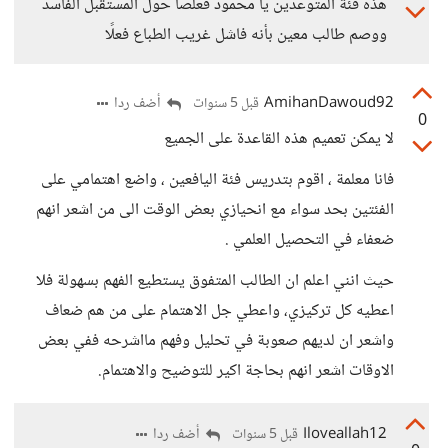
هذه فئة المتوعدين يا محمود قعلصا حول المستقبل الفاسد
ووصم طالب معين بأنه فاشل غريب الطباع فعلًا
AmihanDawoud92
أضف ردا
قبل 5 سنوات
0
لا يمكن تعميم هذه القاعدة على الجميع
فانا معلمة ، اقوم بتدريس فئة اليافعين ، واضع اهتمامي على
الفئتين بحد سواء مع انحيازي بعض الوقت الى من اشعر انهم
ضعفاء في التحصيل العلمي .
حيث انني اعلم ان الطالب المتفوق يستطيع الفهم بسهولة فلا
اعطيه كل تركيزي، واعطي جل الاهتمام على من هم ضعاف
واشعر ان لديهم صعوبة في تحليل وفهم مااشرحه ففي بعض
الاوقات اشعر انهم بحاجة اكير للتوضيح والاهتمام.
Iloveallah12
أضف ردا
قبل 5 سنوات