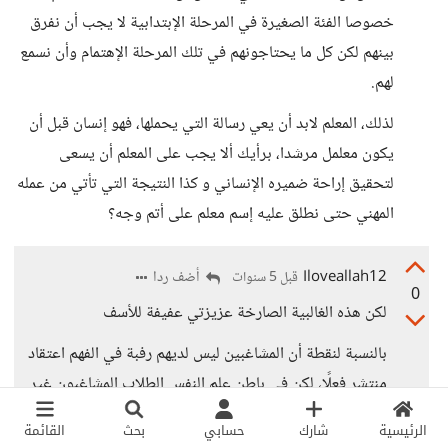
خصوصا الفئة الصغيرة في المرحلة الإبتدابية لا يجب أن نفرق
بينهم لكن كل ما يحتاجونهم في تلك المرحلة الإهتمام وأن نسمع
لهم.
لذلك، المعلم لابد أن يعي رسالة التي يحملها، فهو إنسان قبل أن
يكون معلمل مرشدا، برأيك ألا يجب على المعلم أن يسعى
لتحقيق إراحة ضميره الإنساني و كذا النتيجة التي تأتي من عمله
المهني حتى نطلق عليه إسم معلم على أتم وجه؟
Iloveallah12
أضف ردا
قبل 5 سنوات
0
لكن هذه الغالبية الصارخة عزيزتي عفيفة للأسف
بالنسبة لنقطة أن المشاغبين ليس لديهم رفبة في الفهم اعتقاد
منتشر فعلًا، لكن في باطن علم النفس الطلاب المشاغبون غير
قادرين على الفهم ولتجاوز الاحساس بالعجز يقومون بالشغب
الرئيسية
شارك
حسابي
بحث
القائمة
لصرف الانتباه لشئ آخر