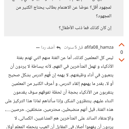
لمجهود أقل؟ عوضَا عن الاهتمام بطالب يحتاج الكثير من
المجهود؟
إن كان كذلك فما ذنب الأطفال؟
afifa08_hamza
أضف ردا
قبل 5 سنوات
0
ليس كل المعلمين كذلك، أما عن الفئة منهم التي تهتم بفئة
الأذكياء و تهمل المتأخرين في الفهم، لأنه ببساطة لا يردون أن
يتعبون في أداء وظيفتهم، لا يهمه إن فًهم الدرس بشكل صحيح
أو لا، بقدر ما يهمهم إلقاء الدرس، و أعرف الكثير من المعلمين
يتقربون من الأذكياء بحجة أن لحظة تفوقهم سوف يقدمون
الثناء عليهم، ينتظرون الشكر، وإذا سألناهم لماذا هذا التركيز على
هذه الفئة، قيل أنهم منضبطين، محترمين، متخلقين، حرصين....،
والإعتقاد السائد على المتأخرين هم المشاغبين، الكسالى، لا
يردون أن يفهموا أصلا، في المقابل أن العيب يتحمله المعلم أولا،