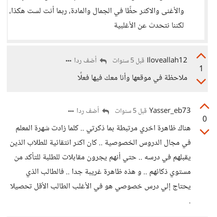
والأغنى والاكثر حظًا في الجمال والمادة، ربما أنت لست هكذا،
لكننا نتحدث عن الأغلبية
Iloveallah12
أضف ردا
قبل 5 سنوات
1
ملاحظة في موقعها وأنا معك فيها فعلًا
Yasser_eb73
أضف ردا
قبل 5 سنوات
0
هناك ظاهرة اخري مرتبطة بما ذكرتي .. كلما زادت شهرة المعلم
في مجال الدروس الخصوصية .. كان اكثر انتقائية للطلاب الذين
يقبلهم في درسه .. حتي أنهم يجرون مقابلات للطلبة للتأكد من
مستوي ذكائهم .. و هذه ظاهرة غريبة جدا .. فالطالب الذي
يحتاج إلي درس خصوصي هو في الأغلب الطالب الأقل تحصيلا
.