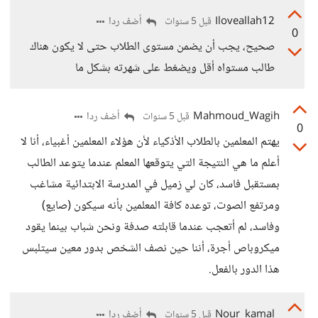
Iloveallah12
أضف ردا
قبل 5 سنوات
0
صحيح، يجب أن يضمن مستوى الطلاب حتى لا يكون هناك
طالب مستواه أقل ويضغط على شهرته بشكل ما
Mahmoud_Wagih
أضف ردا
قبل 5 سنوات
0
يهتم المعلمين بالطلاب الأذكياء لأن هؤلاء المعلمين أغبياء، أنا لا
أعلم ما هي النتيجة التي يتوقعها المعلم عندما يتوعد الطالب
بمستقبل فاسد، كان لي زميل في المدرسة الابتدائية مشاغب
ومرتفع الصوت، توعده كافة المعلمين بأنه سيكون (صايع)
وفاسد، لم أتعجب عندما قابلته صدفة ونحن شباب بينما يقود
ميكروباص أجرة، أننا حين نصف الشخص بدور معين سيتلبس
هذا الدور بالفعل.
Nour_kamal
أضف ردا
قبل 5 سنوات