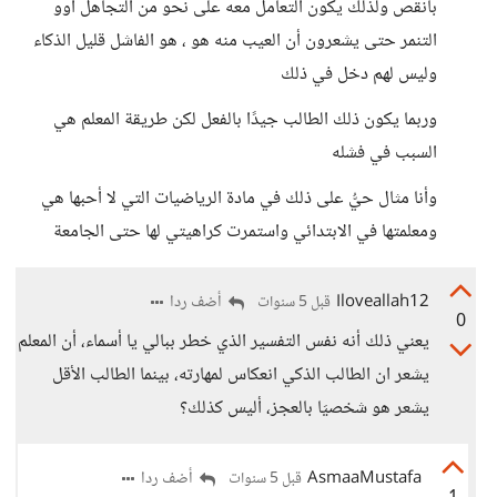
بانقص ولذلك يكون التعامل معه على نحو من التجاهل أوو
التنمر حتى يشعرون أن العيب منه هو ، هو الفاشل قليل الذكاء
وليس لهم دخل في ذلك
وربما يكون ذلك الطالب جيدًا بالفعل لكن طريقة المعلم هي
السبب في فشله
وأنا مثال حيُّ على ذلك في مادة الرياضيات التي لا أحبها هي
ومعلمتها في الابتدائي واستمرت كراهيتي لها حتى الجامعة
Iloveallah12
أضف ردا
قبل 5 سنوات
0
يعني ذلك أنه نفس التفسير الذي خطر ببالي يا أسماء، أن المعلم
يشعر ان الطالب الذكي انعكاس لمهارته، بينما الطالب الأقل
يشعر هو شخصيَا بالعجز، أليس كذلك؟
AsmaaMustafa
أضف ردا
قبل 5 سنوات