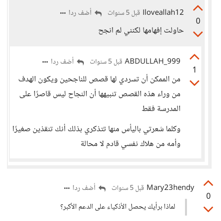
Iloveallah12
أضف ردا
قبل 5 سنوات
0
حاولت إفهامها لكنني لم انجح
ABDULLAH_999
أضف ردا
قبل 5 سنوات
1
من الممكن أن تسردي لها قصص للناجحين ويكون الهدف
من وراء هذه القصص تنبيهها أن النجاح ليس قاصرًا على
المدرسة فقط
وكلما شعرتي باليأس منها تتذكري بذلك أنك تنقذين صغيرًا
وأمه من هلاك نفسي قادم لا محالة
Mary23hendy
أضف ردا
قبل 5 سنوات
0
لماذا برأيك يحصل الأذكياء على الدعم الأكبر؟