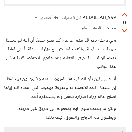
ABDULLAH_999
أضف ردا
قبل 5 سنوات
0
مساهمة قيمة أسماء
ولي وجهة نظر قد تبدوا غريبة، كما نعلم جميعًا أن الله لم يخلقنا
بمهارات متساوية، ولكنه خلقنا بتوزيع مهارات عادلة، أعني لماذا
يُقحم الوالدان الابن في التعليم رغم علمهم بانخفاض قدراته في
هذا الجانب
أنا على يقين بأن الطالب هذا الميؤوس منه ولا يجدون فيه نفعًا،
إن استطاع أحد الاهتمام به ومعرفة موهبته التي أعطاه الله إياها
لصلح حالة وزاد اعتزازه بنفس ولم يستحقره أحد
ولكن ما يحدث منهم أنهم يدفعونه إلى طريق غير طريقه،
ويطلبون منه النجاح والتفوق، كيف ذلك!!