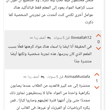
فنحن مختلفون فيما نحب وما نكره ، ولا أستطيع أن أقول أن
سبب كراهية المواد يعود إلى المعلم فقط فبالتأكيد هناك
عوامل أخرى لكنني كنت أتحدث عن تجربتي الشخصية كما
ذكرت
Iloveallah12
أضف ردا
قبل 5 سنوات
0
في الحقيقة أنا ايضَا يا اسماء هناك مواد كرهتها فعلًا بسبب
الملعم الذي كان يدرسها، هذه تجربة شخصية ولكنها أيضَا
منتشرة جدًا
AsmaaMustafa
أضف ردا
قبل 5 سنوات
1
منتشرة إلى حد كبير فالعديد من الطلاب عندما يصابون
بكراهية واحدة من المواد غالبًا لا يستطيعون تجاوز ذلك
مجددًا حتى وإن أنتهوا فترة تعليمهم وصاروا كبارًا ، فمن
يكره الرياضيات أو الفيزياء أو غيرها، في الغالب لن