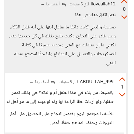
Iloveallah12
أضف ردا
قبل 5 سنوات
0
نعم، اتفق معك في هذا
صديقة والدتي كانت دائمًا ما تعامل ابنها على أنه قليل الذكاء
وغير قادر على النجاح، وكنت تلمح بذلك في كل حديثها عنه،
لكنني ما إن تعاملت مع الفتى وجدته عبقريًا في كتابة
الاسكريبتات والتعديل على المقاطع وانا حقًا استمتع بعمله
الفني
ABDULLAH_999
أضف ردا
قبل 5 سنوات
1
بالضبط، من يلام في هذا الطفل أم والدته؟ هي بذلك تدمر
طفلها، ولو أردات حقًا الراحة لها وله لوجهته إلى ما هو أهل له
للأسف المجتمع اليوم يقتصر النجاح على الحصول على أعلى
الدرجات وحفظ المناهج حفظًا أعمى