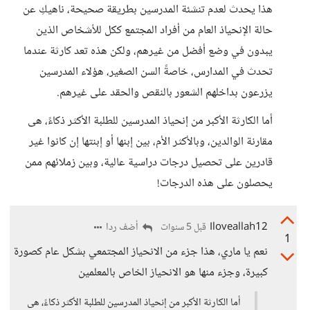
هذا يحدث لعدم تنشئة المدرسين بطريقة صحيحة، ناهيكِ عن
حالة الإنحياذ العام من أفراد المجتمع ككل للأشخاص الذين
يبدون في وضع أفضل من غيرهم، ولكن هذه تعد كارثة عندما
تحدث في المدارس، خاصةً السن الصغير، هؤلاء المدرسين
يزرعون بداخلهم الشعور بالنقص والحقد على غيرهم.
أما الكارثة الأكبر من إنحياذ المدرسين للطلبة الأكثر ذكاءً، هى
مقارنة الوالدين، وبالأكثر الأم، بين إبنها أو إبنتها إن كانوا غير
قادرين على تحصيل درجات دراسية عالية، وبين زملائهم ممن
يحصلون على هذه الدرجات!
Iloveallah12
أضف ردا
قبل 5 سنوات
1
نعم يا ماري، هذا جزء من الانحياز المجتمعي بشكل عام كصورة
كبيرة، وجزء منها هو الانحياز الخاص بالمعلمين
أما الكارثة الأكبر من إنحياذ المدرسين للطلبة الأكثر ذكاءً، هى