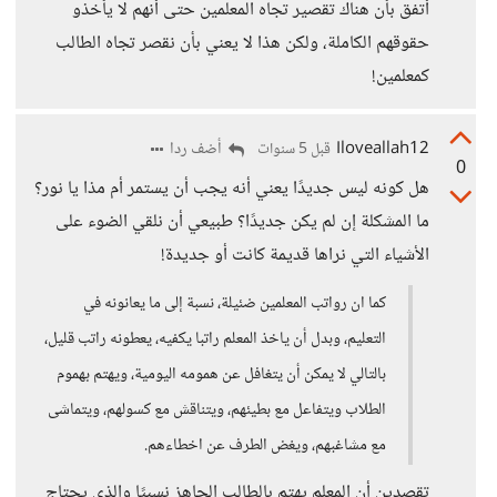
أتفق بأن هناك تقصير تجاه المعلمين حتى أنهم لا يأخذو
حقوقهم الكاملة، ولكن هذا لا يعني بأن نقصر تجاه الطالب
كمعلمين!
Iloveallah12
أضف ردا
قبل 5 سنوات
0
هل كونه ليس جديدًا يعني أنه يجب أن يستمر أم مذا يا نور؟
ما المشكلة إن لم يكن جديدًا؟ طبيعي أن نلقي الضوء على
الأشياء التي نراها قديمة كانت أو جديدة!
كما ان رواتب المعلمين ضئيلة، نسبة إلى ما يعانونه في
التعليم، وبدل أن ياخذ المعلم راتبا يكفيه، يعطونه راتب قليل،
بالتالي لا يمكن أن يتغافل عن همومه اليومية، ويهتم بهموم
الطلاب ويتفاعل مع بطيئهم، ويتناقش مع كسولهم، ويتماشى
مع مشاغبهم، ويغض الطرف عن اخطاءهم.
تقصدين أن المعلم يهتم بالطالب الجاهز نسبيًا والذي يحتاج