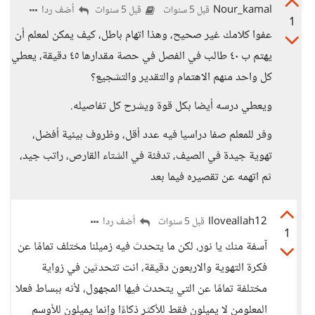
Nour_kamal
أضف ردا
قبل 5 سنوات
قبل 5 سنوات
1
عفوا كلامك غير صحيح، وهذا اتهام باطل، كيف يمكن لمعلم أن
يهتم ب ٤٠ طالب في الفصل في حصة مقدارها ٤٥ دقيقة، يعطي
كل واحد منهم الاهتمام والتقدير والتشجيع؟
ويعطي درسه أيضا بكل قوة ويشرح كل تفاصيله.
وفر للمعلم صفا دراسيا فيه عدد أقل، وظروف بيئية أفضل،
تهوية جيدة في الصيف، تدفئة في الشتاء القارص، راتب جيد،
ثم اتهمه عن تقصيره فيما بعد
Iloveallah12
أضف ردا
قبل 5 سنوات
1
آسفة منك يا نور، لكن ما يتحدث فيه زميلنا مختلف تمامًا عن
فكرة التهوية والاربعون دقيقة، انت تتحدثين في زواية
مختلفة تمامًا عن التي يتحدث فيها المجهول، لأنه ببساط فعلا
المعلومن لا يميلون فقط للأكثر ذكاءًا وإنما يميلون للأوسم