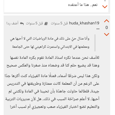
1
نعم.. هذا ما أعتقده
huda_khashan19
أضف ردا
قبل 5 سنوات
قبل 5 سنوات
0
وأنا مثال حيُّ على ذلك في مادة الرياضيات التي لا أحبها هي
ومعلمتها في الابتدائي واستمرت كراهيتي لها حتى الجامعة
للأسف نحن عندما نكره استاذ المادة نقوم بكره المادة نفسها
وهذا قد يضيع حلم كنا قد وضعناه منذ صغرنا والعكس صحيح
ولكن هذا ليس شرطًا أسماء، فمثلًا مادة الفيزياء كنت أكرها جدًا
على الرغم من أن المعلمة كانت ممتازة وطريقتها في التدريس
جيدة، فلطالما حاولت جاهدًة بأن تحببنا في المادة ولكنني لم
أحبها، لا أعلم صراحًة السبب في ذلك، هل لأن مديريات التربية
والتعليم تضع اختبار الفيزياء صعب وتعجيزي أم لسبب آخر!