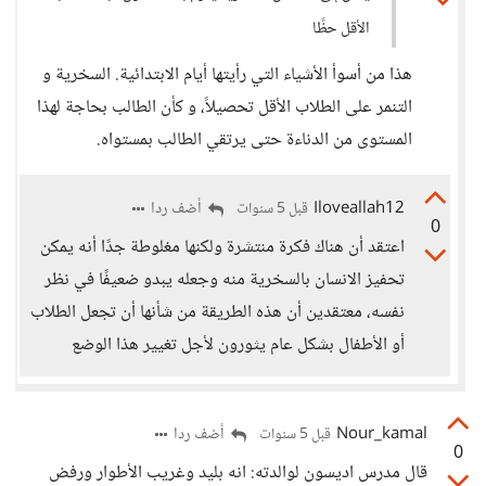
الأقل حظًا
هذا من أسوأ الأشياء التي رأيتها أيام الابتدائية. السخرية و
التنمر على الطلاب الأقل تحصيلاً، و كأن الطالب بحاجة لهذا
المستوى من الدناءة حتى يرتقي الطالب بمستواه.
Iloveallah12
أضف ردا
قبل 5 سنوات
0
اعتقد أن هناك فكرة منتشرة ولكنها مغلوطة جدًا أنه يمكن
تحفيز الانسان بالسخرية منه وجعله يبدو ضعيفًا في نظر
نفسه، معتقدين أن هذه الطريقة من شأنها أن تجعل الطلاب
أو الأطفال بشكل عام يثورون لأجل تغيير هذا الوضع
Nour_kamal
أضف ردا
قبل 5 سنوات
0
قال مدرس اديسون لوالدته: انه بليد وغريب الأطوار ورفض