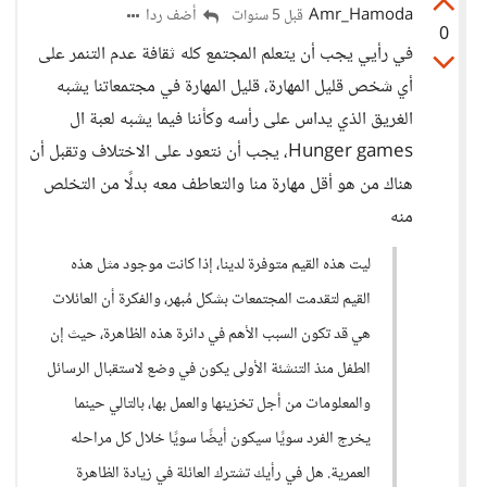
Amr_Hamoda
أضف ردا
قبل 5 سنوات
0
في رأيي يجب أن يتعلم المجتمع كله ثقافة عدم التنمر على
أي شخص قليل المهارة، قليل المهارة في مجتمعاتنا يشبه
الغريق الذي يداس على رأسه وكأننا فيما يشبه لعبة ال
Hunger games، يجب أن نتعود على الاختلاف وتقبل أن
هناك من هو أقل مهارة منا والتعاطف معه بدلًا من التخلص
منه
ليت هذه القيم متوفرة لدينا، إذا كانت موجود مثل هذه
القيم لتقدمت المجتمعات بشكل مُبهر، والفكرة أن العائلات
هي قد تكون السبب الأهم في دائرة هذه الظاهرة، حيث إن
الطفل منذ التنشئة الأولى يكون في وضع لاستقبال الرسائل
والمعلومات من أجل تخزينها والعمل بها، بالتالي حينما
يخرج الفرد سويًا سيكون أيضًا سويًا خلال كل مراحله
العمرية. هل في رأيك تشترك العائلة في زيادة الظاهرة