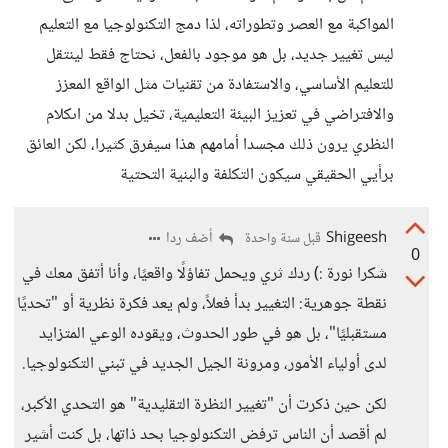
المواكبة مع العصر وتطوراته، لذا دمج التكنولوجيا مع التعليم
ليس تغيير جديد، بل هو موجود بالفعل، نحتاج فقط لينتقل
للتعليم الأساسي، والاستفادة من تقنيات مثل الواقع المعزز
والافتراضي في تعزيز البيئة التعليمية، تخيل بدلا من اىكلام
النظري يرون ذلك مجسدا أمامهم هذا سيفرق كثيرا، لكن العائق
برأيي الحقيقي سيكون التكلفة والبنية التحتية
Shigeesh
أضف ردا
قبل سنة واحدة
0
شكرا نورة :) ردك ثري ويحمل تفاؤلًا واقعيًا، وأنا أتفق معك في
نقطة جوهرية: التغيير بدأ فعلاً، ولم يعد فكرة نظرية أو "تحديًا
مستقبليًا"، بل هو في طور الحدوث، ويقوده الوعي المتزايد
لدى أولياء الأمور، ومرونة الجيل الجديد في تبني التكنولوجيا.
لكن حين ذكرت أن "تغيير النظرة التقليدية" هو التحدي الأكبر،
لم أقصد أن الناس ترفض التكنولوجيا بحد ذاتها، بل كنت أشير