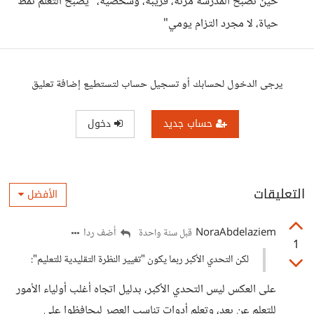
حين تصبح المدرسة مرنة، قريبة، وشخصية، "يصبح التعلم نمط
حياة، لا مجرد التزام يومي"
يرجى الدخول لحسابك أو تسجيل حساب لتستطيع إضافة تعليق
حساب جديد
دخول
التعليقات
الأفضل
NoraAbdelaziem
أضف ردا
قبل سنة واحدة
1
لكن التحدي الأكبر ربما يكون "تغيير النظرة التقليدية للتعليم":
على العكس ليس التحدي الأكبر، بدليل اتجاه أغلب أولياء الأمور
للتعلم عن بعد، وتعلم أدوات تناسب العصر ليحافظوا على