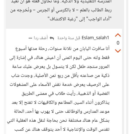
المدرسة التقليدية ولا الذكية. وما نحاول فعله هو أن نُعيد
ربط الطالب بالعلم – لا بالكرسي أو الجرس – ونُخرجه من
"أداء الواجب" إلى "رغبة الاكتشاف"
Eslam_salah1
أضف ردا
قبل سنة واحدة
0
أنا سافرت اليابان من ثلاثة سنوات، رحلة مدتها أسبوع
فقط ولله حتى اليوم اتمنى أن اعيش هناك، في إشارة إلى
المرور ستجد طفل لكن لا يتسول بل يعرض عليك ساعة
ذكية من صناعته بأقل من ربع ثمن الأصلية، وجدت شاب
على الرصيف يعرض خدمة نقش الأسماء على المشغولات
الفضية أو الذهبية، رأيت طلاب في ممشى الطريق
يذاكرون أثناء السير، المطاعم والكافيهات لا تفتح إلا بعد
موعد المدارس والوظائف حتى لا يهرب بها أحد، الحالة
بشكل عام هناك مختلفة نحن بحاجة لنقل هذه العقلية التي
تقدس الوقت والإنتاجية لا أحد يتوقف هناك عن كسب