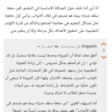
أنا أرى أننا نلتف حول المشكلة الأساسية في التعليم، كمن سقط
سقف منزله بينما هو مستمر في طلاء الابواب، برأيي أول خطوة
لحل مشاكل التعليم هي معالجة المناهج والتأكد من قدرة الكوادر
التعليمية على تحقيق الأهداف بكل مرحلة وإلا لن يتغير شئ
Shigeesh
أضف ردا
قبل سنة واحدة
1
أتفق معك تمامًا أن المرونة وحدها ليست علاجًا سحريًا، بل قد
تؤدي – إن لم تُصمَّم بشكل مدروس – إلى زيادة الفجوة
التعليمية بدل ردمها، خصوصًا في ظل التحديات الحالية مثل
الغياب، التسرب، وضعف الالتزام. ولهذا فإن المرونة لا ينبغي أن
تكون تخلّيًا عن الانضباط، بل إعادة تعريف له، عبر أدوات
جديدة تحفّز الطالب لا تتركه وحيدًا.
أما تشبيهك القوي: "من سقط سقف منزله بينما هو مستمر في
طلاء الأبواب"، فهو يصف بدقة ما يحدث أحيانًا من انشغال