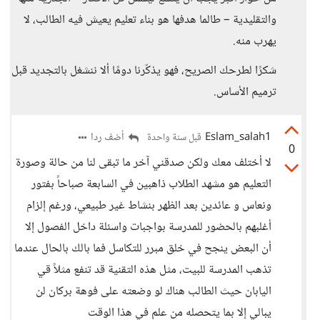
والتقليدية – طالما هدفها هو بناء تعليم يعيش فيه الطالب، لا
يهرب منه.
شكرًا لطرحك الصريح، فهو يذكّرنا دومًا ألا ننشغل بالتجديد قبل
ترميم الأساس.
Eslam_salah1
أضف ردا
قبل سنة واحدة
0
لا أختلف معك ولكن صدقني آخر ما تبقى لنا من حالة وصورة
التعليم هو مشهد الطلاب ذاهبين في السابعة صباحاً بفتور
ونعاس و عائدين بعد الظهر بنشاط غير طبيعي، ورغم إلزام
أغلبهم بالحضور للمدرسة بواجبات واسئلة داخل الفصول إلا
أن البعض ينجح في خلق مبرر للتكاسل فما بالك بالحال عندما
تذهب المدرسة للبيت، مثل هذه التقنية قد تنفع مثلاً قي
اليابان حيث الطالب هناك لو وضعته على فوهة بركان لن
يبالي إلا بما يتحصله من علم في هذا الوقت