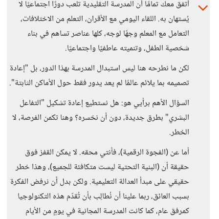
أتفق معك تمامًا أن المدرسة التقليدية تلعب دورًا اجتماعيًا لا
يُستهان به. اللقاء اليومي مع الأقران، التعلم من الاختلافات،
التعامل مع المعلم وجهًا لوجه، كلها عناصر تساهم في بناء
شخصية الطفل، وتنميته عاطفيًا واجتماعيًا.
لكن ما نطرحه هنا ليس استبدال المدرسة بهذا الدور، بل "إعادة
تصميمه بما يلائم عالمًا لم يعد يدور فقط حول الأماكن الثابتة".
السؤال الأهم برأيي هو: هل نستطيع إعادة تشكيل "التفاعل
البشري" بطرق جديدة، دون أن نخسره؟ وهنا تكمن الفرصة، لا
الخطر.
أما عن (الفجوة الرقمية)، فأنتي محقه. لا يمكن القفز فوق
حقيقة أن (البنية التحتية ليست متكافئة للجميع)، وهذا خطر
حقيقي على مبدأ العدالة التعليمية. ولكن بدل أن نرفض الفكرة
بسبب العائق، ربما علينا أن نُطالِب بأن تُقدّم هذه التكنولوجيا
كمرفق عام، كما كانت المدرسة المجانية في يومٍ من الأيام