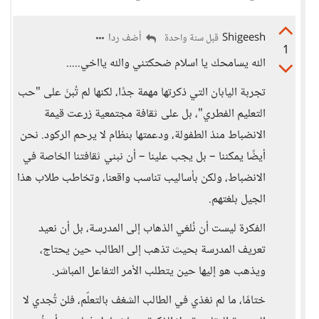
Shigeesh
أضف ردا
قبل سنة واحدة
1
الله يسامحك يا اسلام ضحكتني والله يااخي.....
تجربة اليابان التي ذكرتها مهمة جدًا، لكنها لم تُبنَ على "حب
التعليم الفطري"، بل على ثقافة مجتمعية زرعت قيمة
الانضباط منذ الطفولة، ودعمتها بنظام لا يرحم الركود. نحن
أيضًا يمكننا – بل يجب علينا – أن نبني ثقافتنا الخاصة في
الانضباط، ولكن بأساليب تناسب واقعنا، وتخاطب طلاب هذا
الجيل بلغتهم.
الفكرة ليست أن نُلغي الذهاب إلى المدرسة، بل أن نعيد
تعريف المدرسة بحيث تذهب إلى الطالب حين يحتاج،
ويذهب هو إليها حين يتطلب الأمر التفاعل المباشر.
ختامًا، ما لم نغذي في الطالب الشغف بالتعلّم، فلن تُجدي لا