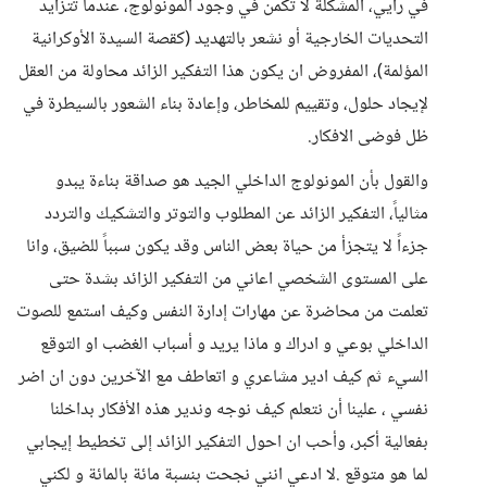
في رأيي، المشكلة لا تكمن في وجود المونولوج، عندما تتزايد
التحديات الخارجية أو نشعر بالتهديد (كقصة السيدة الأوكرانية
المؤلمة)، المفروض ان يكون هذا التفكير الزائد محاولة من العقل
لإيجاد حلول، وتقييم للمخاطر، وإعادة بناء الشعور بالسيطرة في
ظل فوضى الافكار.
والقول بأن المونولوج الداخلي الجيد هو صداقة بناءة يبدو
مثالياً، التفكير الزائد عن المطلوب والتوتر والتشكيك والتردد
جزءاً لا يتجزأ من حياة بعض الناس وقد يكون سبباً للضيق، وانا
على المستوى الشخصي اعاني من التفكير الزائد بشدة حتى
تعلمت من محاضرة عن مهارات إدارة النفس وكيف استمع للصوت
الداخلي بوعي و ادراك و ماذا يريد و أسباب الغضب او التوقع
السيء ثم كيف ادير مشاعري و اتعاطف مع الآخرين دون ان اضر
نفسي ، علينا أن نتعلم كيف نوجه وندير هذه الأفكار بداخلنا
بفعالية أكبر، وأحب ان احول التفكير الزائد إلى تخطيط إيجابي
لما هو متوقع .لا ادعي انني نجحت بنسبة مائة بالمائة و لكني