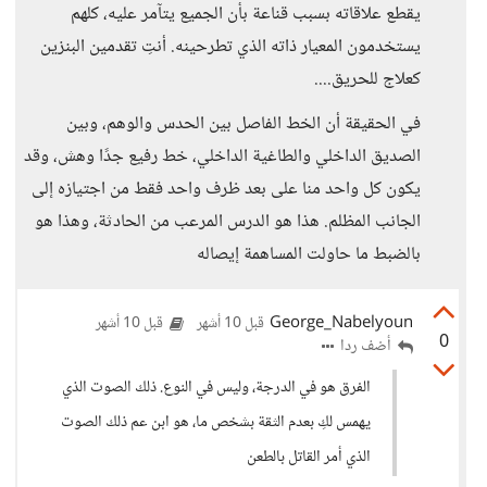
يقطع علاقاته بسبب قناعة بأن الجميع يتآمر عليه، كلهم
يستخدمون المعيار ذاته الذي تطرحينه. أنتِ تقدمين البنزين
كعلاج للحريق....
في الحقيقة أن الخط الفاصل بين الحدس والوهم، وبين
الصديق الداخلي والطاغية الداخلي، خط رفيع جدًا وهش، وقد
يكون كل واحد منا على بعد ظرف واحد فقط من اجتيازه إلى
الجانب المظلم. هذا هو الدرس المرعب من الحادثة، وهذا هو
بالضبط ما حاولت المساهمة إيصاله
George_Nabelyoun
قبل 10 أشهر
قبل 10 أشهر
0
أضف ردا
الفرق هو في الدرجة، وليس في النوع. ذلك الصوت الذي
يهمس لكِ بعدم الثقة بشخص ما، هو ابن عم ذلك الصوت
الذي أمر القاتل بالطعن