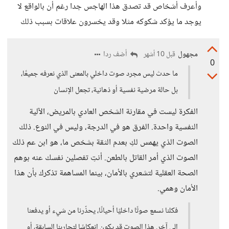
وأعرف أشخاص قد تصدق هذا الهاجس جدا رغم أن بالواقع لا
يوجد ما يؤكد شكوكه مثلا وقد يخسرون علاقات بسبب ذلك
مجهول
أضف ردا
قبل 10 أشهر
0
ما حدث ليس مجرد صوت داخلي بالمعنى الذي نعرفه جميعًا،
بل حالة مرضية نفسية أو ذهانية، تجعل الإنسان
الفكرة ليست في مقارنة الشخص العادي بالمريض، الآلية
النفسية واحدة. الفرق هو في الدرجة، وليس في النوع. ذلك
الصوت الذي يهمس لكِ بعدم الثقة بشخص ما، هو ابن عم ذلك
الصوت الذي أمر القاتل بالطعن. أنتِ تفصلين نفسك عنه بوهم
الصحة العقلية لتشعري بالأمان، بينما المساهمة تذكرك بأن هذا
الأمان وهمي.
فكلنا نسمع صوتًا داخليًا أحيانًا، يحذّرنا من شيء أو يدفعنا
إلى آخر. هذا الصوت قد يكون انعكاسًا لتجاربنا السابقة، أو