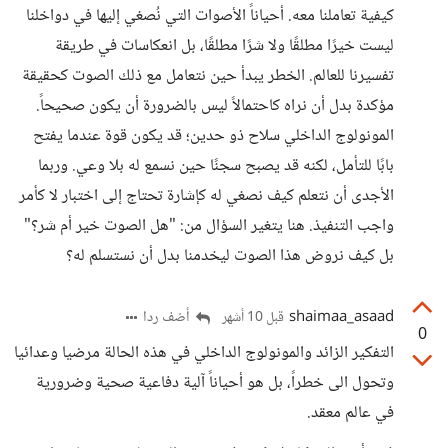
كيفية تعاملنا معه. أحياناً الأصوات التي نُصغي إليها في دواخلنا
ليست خيرًا مطلقًا ولا شرًا مطلقًا، بل انعكاسات في طريقة
تفسيرنا للعالم. الخطر يبدأ حين نتعامل مع ذلك الصوت كحقيقة
مؤكدة بدل أن نراه كاحتمالاً ليس بالضرورة أن يكون صحيحاً.
المونولوج الداخلي سلاح ذو حدين؛ قد يكون قوة عندما يفتح
بابًا للتأمل، لكنه قد يصبح سجنًا حين نسمع له بلا وعي. وربما
الأجدى أن نتعلم كيف نصغي له كإشارة تحتاج إلى اختبار لا كأمر
واجب التنفيذ. هنا يتغير السؤال من: "هل الصوت خير أم شر؟"
بل كيف نروض هذا الصوت ليخدمنا بدل أن نستسلم له؟
shaimaa_asaad
أضف ردا
قبل 10 أشهر
0
التفكير الزائد والمونولوج الداخلي في هذه الحالة مرضيا وعدائيا
وتحول الى خطراً، بل هو أحياناً آلية دفاعية صحية وضرورية
في عالم معقد.