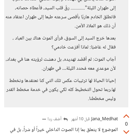
إلى طهران الليلة"............ رقّ قلب السيد، فأعطاه حصانه،
فانطلق الخادم هاربًا بأقصى سرعته طبعا إلى طهران اعتقاد منه
أن ذلك هو الملاذ الأمن.
بعدها خرج السيد إلى السوق، فرأى الموت هناك بين العباد ،
فقال له غاضبًا: لماذا أفزعت خادمي؟
أجاب الموت: لم أقصُد تهديده، بل دهشت لرؤيته هنا في بغداد،
لأن موعدي معه مُحدد الليلة… في طهران.
إحيانا الحياة لها ترتيبات عكس تلك التي كنا نعتقدها ونخطط
لها،ربما تحول التخطيط كله لكي يكون في خدمة مخطط القدر
وليس مخططنا.
Jana_Medhat
أضف ردا
قبل 10 أشهر
0
الموضوع لا يتعلق بما إذا الصوت الداخلي خيراً أو شراً، بل في