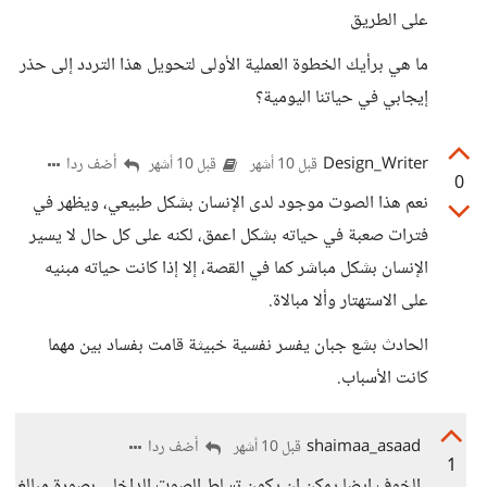
على الطريق
ما هي برأيك الخطوة العملية الأولى لتحويل هذا التردد إلى حذر
إيجابي في حياتنا اليومية؟
Design_Writer
أضف ردا
قبل 10 أشهر
قبل 10 أشهر
0
نعم هذا الصوت موجود لدى الإنسان بشكل طبيعي، ويظهر في
فترات صعبة في حياته بشكل اعمق، لكنه على كل حال لا يسير
الإنسان بشكل مباشر كما في القصة، إلا إذا كانت حياته مبنيه
على الاستهتار وألا مبالاة.
الحادث بشع جبان يفسر نفسية خبيثة قامت بفساد بين مهما
كانت الأسباب.
shaimaa_asaad
أضف ردا
قبل 10 أشهر
1
الخوف ايضا يمكن ان يكون تسلط الصوت الداخلي بصورة مبالغ