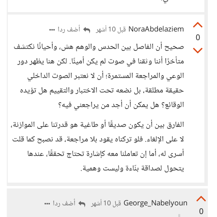
NoraAbdelaziem
أضف ردا
قبل 10 أشهر
0
صحيح أن الفاصل بين الحدس والوهم هش، وأحيانًا نكتشف
متأخرًا أننا وثقنا في صوت لم يكن أمينًا. لكن هنا يظهر دور
الوعي والمراجعة المستمرة؛ أن لا نعتبر الصوت الداخلي
حقيقة مطلقة، بل نضعه تحت الاختبار والتقييم هل تؤيده
الوقائع؟ هل يمكن أن أجد من يراجعني فيه؟
الفارق بين أن يكون صديقًا أو طاغية هو قدرتنا على الموازنة،
لا على الإلغاء. فلو تركناه يقود بلا مراجعة، قد نصبح كما قلت
أسرى له، أما إن تعاملنا معه كإشارة تحتاج تحققًا، عندها
يتحول لصداقة بنّاءة وليست وهمية.
George_Nabelyoun
أضف ردا
قبل 10 أشهر
0