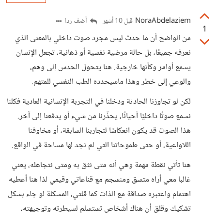
NoraAbdelaziem
أضف ردا
قبل 10 أشهر
1
من الواضح أن ما حدث ليس مجرد صوت داخلي بالمعنى الذي
نعرفه جميعًا، بل حالة مرضية نفسية أو ذهانية، تجعل الإنسان
يسمع أوامر وكأنها خارجية. هنا يتحول الحدس إلى وهم،
والوعي إلى خطر وهذا ماسيحدده الطب النفسي للمتهم.
لكن لو تجاوزنا الحادثة ودخلنا في التجربة الإنسانية العادية فكلنا
نسمع صوتًا داخليًا أحيانًا، يحذّرنا من شيء أو يدفعنا إلى آخر.
هذا الصوت قد يكون انعكاسًا لتجاربنا السابقة، أو مخاوفنا
اللاواعية، أو حتى طموحاتنا التي لم نجد لها مساحة في الواقع.
هنا تأتي نقطة مهمة وهي أنه متى نثق به ومتى نتجاهله، يعني
غالبا معي أراه متسق ومنسجم مع قناعاتي وقيمي لذا هنا أعطيه
اهتمام واعتبره صداقة مع الذات كما قلتي، المشكلة لو جاء بشكل
تشكيك وقلق أن هناك أشخاص تستسلم لسيطرته وتوجيهته،