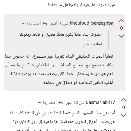
من الصوت ما يعيننا، ونتجاهل ما يثقلنا.
khouloud_benzeghba
أضف ردا
قبل 10 أشهر
0
الصوت البنّاء عادةً يكون هادئًا، قصيرًا، واضحًا، ويقودك
لسلام داخلي
فعلياً الصوت الحقيقي البناء تقريبا غير مسموع، أنه خجول جدا
يكاد لا يُسمع مع ضجيج الحياة وسرعة الأيام، لا يكون واضحاً ،
نعم هو مريح ومخملي جدا، لكن يصعب سماعه بوضوح لذلك
أغلب الناس تتجاهله أو تخفق في سماعه.
BasmaNabil17
أضف ردا
قبل 10 أشهر
0
أحزنني جدًا المشهد، ليس فقط لبشاعته بل لأن الفتاة كانت قد
هربت من أهوال الحرب معتقدة أنها ذاهبة إلى بر الأمان، فإذا
بالموت ينتظرها على رصيف قطار في بلد يفترض أنه يحمي