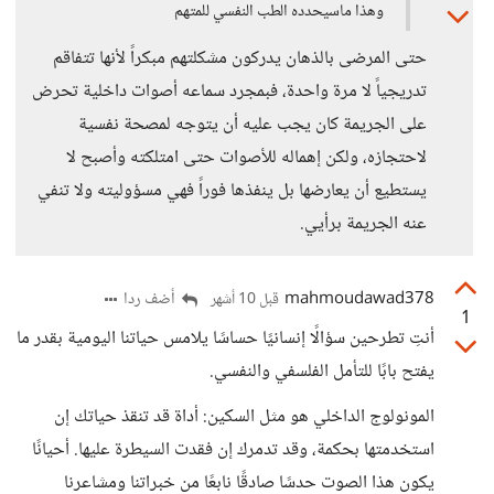
وهذا ماسيحدده الطب النفسي للمتهم
حتى المرضى بالذهان يدركون مشكلتهم مبكراً لأنها تتفاقم
تدريجياً لا مرة واحدة، فبمجرد سماعه أصوات داخلية تحرض
على الجريمة كان يجب عليه أن يتوجه لمصحة نفسية
لاحتجازه، ولكن إهماله للأصوات حتى امتلكته وأصبح لا
يستطيع أن يعارضها بل ينفذها فوراً فهي مسؤوليته ولا تنفي
عنه الجريمة برأيي.
mahmoudawad378
أضف ردا
قبل 10 أشهر
1
أنتِ تطرحين سؤالًا إنسانيًا حساسًا يلامس حياتنا اليومية بقدر ما
يفتح بابًا للتأمل الفلسفي والنفسي.
المونولوج الداخلي هو مثل السكين: أداة قد تنقذ حياتك إن
استخدمتها بحكمة، وقد تدمرك إن فقدت السيطرة عليها. أحيانًا
يكون هذا الصوت حدسًا صادقًا نابعًا من خبراتنا ومشاعرنا