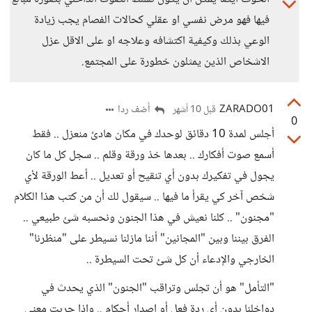
فيها فهو مرض نفسي او عقلي كحالات الفصام يجب زيادة
الوعي بذلك وكيفية اكتشافه وعلاجه او على الاقل عزل
الاشخاص الذين يمثلون خطورة على المجتمع.
ZARADO01
أضف ردا
قبل 10 أشهر
0
أجلس لمدة 10 دقائق لوحدك في مكان هادئ منعزل .. فقط
أسمع صوت أفكارك .. بعدها خذ ورقة وقلم .. سجل كل ما كان
يجول في تفكيرك بدون أي تنقيح أو تعديل .. أعط الورقة لأي
شخص آخر كي يقرأ ما فيها .. سيقول لك أن من كتب هذا الكلام
"مجنون" .. كلنا نعيش في هذا الجنون ونحسبه شئ طبيعي ..
الفرق بيننا وبين "المجانين" أننا مازلنا نسيطر على "منظرنا"
الخارجي والإدعاء أن كل شئ تحت السيطرة ..
"التأمل" هو أن تجلس وتراقب "الجنون" الذي يحدث في
دواخلنا بدون أي ردة فعل أو إصدار أحكام .. وإذا جربت معني