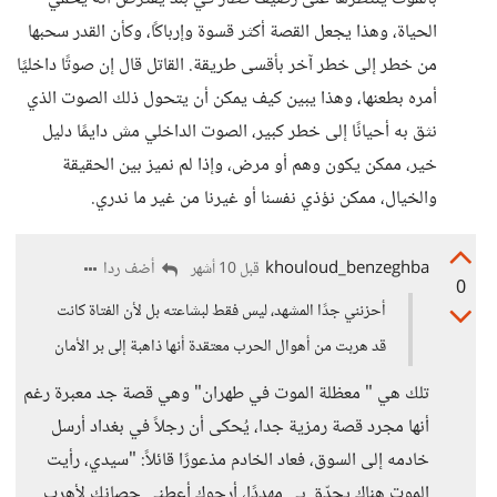
الحياة، وهذا يجعل القصة أكثر قسوة وإرباكًا، وكأن القدر سحبها
من خطر إلى خطر آخر بأقسى طريقة. القاتل قال إن صوتًا داخليًا
أمره بطعنها، وهذا يبين كيف يمكن أن يتحول ذلك الصوت الذي
نثق به أحيانًا إلى خطر كبير، الصوت الداخلي مش دايمًا دليل
خير، ممكن يكون وهم أو مرض، وإذا لم نميز بين الحقيقة
والخيال، ممكن نؤذي نفسنا أو غيرنا من غير ما ندري.
khouloud_benzeghba
أضف ردا
قبل 10 أشهر
0
أحزنني جدًا المشهد، ليس فقط لبشاعته بل لأن الفتاة كانت
قد هربت من أهوال الحرب معتقدة أنها ذاهبة إلى بر الأمان
تلك هي " معظلة الموت في طهران" وهي قصة جد معبرة رغم
أنها مجرد قصة رمزية جدا، يُحكى أن رجلاً في بغداد أرسل
خادمه إلى السوق، فعاد الخادم مذعورًا قائلاً: "سيدي، رأيت
الموت هناك يحدّق بي مهددًا، أرجوك أعطني حصانك لأهرب