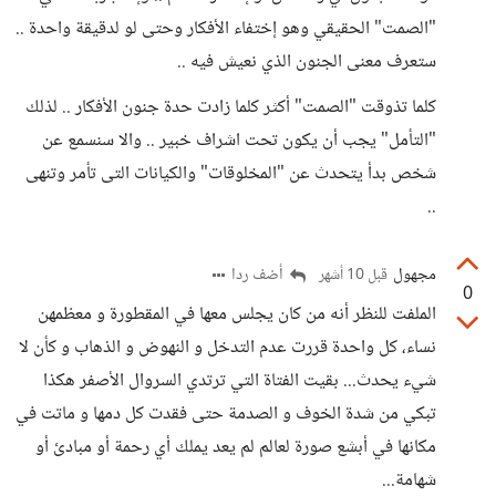
"الصمت" الحقيقي وهو إختفاء الأفكار وحتى لو لدقيقة واحدة ..
ستعرف معنى الجنون الذي نعيش فيه ..
كلما تذوقت "الصمت" أكثر كلما زادت حدة جنون الأفكار .. لذلك
"التأمل" يجب أن يكون تحت اشراف خبير .. والا سنسمع عن
شخص بدأ يتحدث عن "المخلوقات" والكيانات التى تأمر وتنهى
..
مجهول
أضف ردا
قبل 10 أشهر
0
الملفت للنظر أنه من كان يجلس معها في المقطورة و معظمهن
نساء، كل واحدة قررت عدم التدخل و النهوض و الذهاب و كأن لا
شيء يحدث... بقيت الفتاة التي ترتدي السروال الأصفر هكذا
تبكي من شدة الخوف و الصدمة حتى فقدت كل دمها و ماتت في
مكانها في أبشع صورة لعالم لم يعد يملك أي رحمة أو مبادئ أو
شهامة...