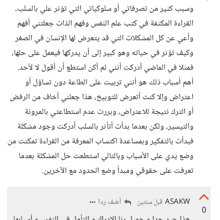
وسبب كثير من تصرفاتي أو سلوكياتي التي تؤثر علي بالسلب،
القراءة المكثفة في كتب علم النفس وفهم الذات جعلتني أفهم
وأعي عن كل المشكلات التي قد يتعرض لها الإنسان في الصغر
وكيف تؤثر في حياته وهو كبير إلى أن يدركها فيعمل على حلها،
فمثلا في الماضي أدركت أنني لم أكن استطع أن أقول لا لأحد.
أهم أسباب ذلك هو أنني تربيت على الطاعة دون تساؤل أو
اعتراض وإلا كنت أتعرض للتوبيخ، هذا جعلني أخاف من الرفض
أو الترك نتيجة للاعتراض، وبررت عدم استطاعتي بالمرونة
والتيسير، ولكن بعدما بدأت أتأثر بالسلب أدركت وجود مشكلة
فبدأت بالتفكير وبمساعدة اكتساب المعرفة من القراءة تمكنت من
وضع يدي على الأسباب وبالتالي استطعت حل المشكلة بعدما
تعرفت على حقوقي ومبدأ وضع الحدود مع الآخرين.
ASAKW
أضف ردا
قبل سنتين
0
هذا جيد جدا و جميل رنا الإدراك و التأمل في النفس و أسبابها