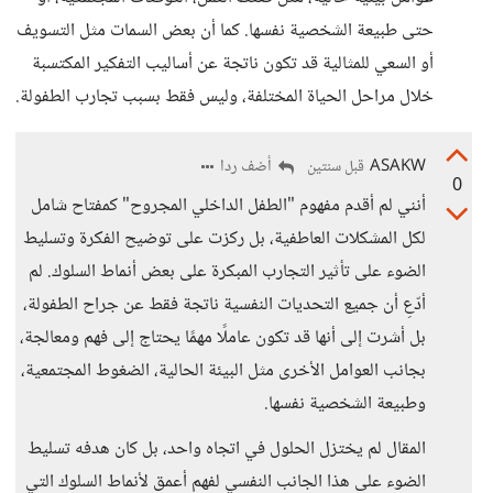
حتى طبيعة الشخصية نفسها. كما أن بعض السمات مثل التسويف
أو السعي للمثالية قد تكون ناتجة عن أساليب التفكير المكتسبة
خلال مراحل الحياة المختلفة، وليس فقط بسبب تجارب الطفولة.
ASAKW
أضف ردا
قبل سنتين
0
أنني لم أقدم مفهوم "الطفل الداخلي المجروح" كمفتاح شامل
لكل المشكلات العاطفية، بل ركزت على توضيح الفكرة وتسليط
الضوء على تأثير التجارب المبكرة على بعض أنماط السلوك. لم
أدّعِ أن جميع التحديات النفسية ناتجة فقط عن جراح الطفولة،
بل أشرت إلى أنها قد تكون عاملًا مهمًا يحتاج إلى فهم ومعالجة،
بجانب العوامل الأخرى مثل البيئة الحالية، الضغوط المجتمعية،
وطبيعة الشخصية نفسها.
المقال لم يختزل الحلول في اتجاه واحد، بل كان هدفه تسليط
الضوء على هذا الجانب النفسي لفهم أعمق لأنماط السلوك التي