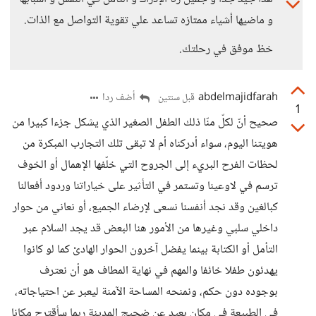
و ماضيها أشياء ممتازه تساعد علي تقوية التواصل مع الذات.
خظ موفق في رحلتك.
abdelmajidfarah
أضف ردا
قبل سنتين
1
صحيح أنّ لكلّ منّا ذلك الطفل الصغير الذي يشكل جزءا كبيرا من
هويتنا اليوم، سواء أدركناه أم لا تبقى تلك التجارب المبكرة من
لحظات الفرح البريء إلى الجروح التي خلّفها الإهمال أو الخوف
ترسم في لاوعينا وتستمر في التأثير على خياراتنا وردود أفعالنا
كبالغين وقد نجد أنفسنا نسعى لإرضاء الجميع، أو نعاني من حوار
داخلي سلبي وغيرها من الأمور هنا البعض قد يجد السلام عبر
التأمل أو الكتابة بينما يفضل آخرون الحوار الهادئ كما لو كانوا
يهدئون طفلا خائفا والمهم في نهاية المطاف هو أن نعترف
بوجوده دون حكم، ونمنحه المساحة الآمنة ليعبر عن احتياجاته،
في الطبيعة في مكان بعيد عن ضجيج المدينة ربما سأقترح مكانا