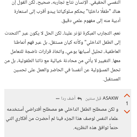
النفسي الحقيقي. الإنسان نتاج تجاربه، صحيح، لكن القول إن
هناك "طفلًا داخليًا" يحكم سلوكياتنا يبدو أقرب إلى استعارة
أدبية منه إلى مفهوم علمي دقيق.
نعم، التجارب المبكرة تؤثر علينا، لكن الحل لا يكون عبر "التحدث
إلى الطفل الداخلي" وكأنه كيان مستقل، بل عبر فهم أنماطنا
العاطفية، تحليل أسبابها بوعي، واتخاذ قرارات ناضجة للتعامل
معها. التغيير لا يأتي من محادثة خيالية مع ذاتنا الطفولية، بل من
تحمل المسؤولية عن أنفسنا في الحاضر والعمل على تحسين
المستقبل.
ASAKW
أضف ردا
قبل سنتين
1
و لكن مصطلح الطفل الداخلي هو مصطلح أفتراضي أستخدمه
علماء النفس لوصف هذا الجزء فينا لم أحضرت من أفكاري التي
حتماً توافق هذه النظريه.