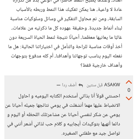
العناد، وعندما يصبح النمط حاضرًا في الوعي بدلًا من تكراره
عادة لا واعية، هنا يمكن تفكيك هذا النمط وربطه بالأسباب
السابقة، ومن ثم محاول التفكير في وسائل وسلوكيات مناسبة
لبناء أنماط جديدة. وحقيقة عهوده كل ما ذكرتيه من علامات،
غالبًا ما يعانيها معظمنا، أحيانًا نتيجة لنمط الحياة السريعة دون
أخذ أوقات مناسبة للراحة والتأمل في اختياراتنا الحالية: هل ما
نفعله اليوم يناسب توجهاتنا وأهدافنا، أم كله مدفوع بتوجهات
وأهداف خارجية فقط؟
ASAKW
أضف ردا
قبل سنتين
0
احسنتي قولاً أنا بذاتي أستخدم الكتابه اليوميه و احاول
الانضباط عليها مهما أنشغلت في يومي نتائجها جميله أحيانا عن
يومي عن شكر لنفسي أحيانا عن مشاعرتلك اللحظه أو اليوم و
دائما أنهيها بتوكيدات أيجابيه و كلام حب لذاتي أشعر أنني في
تواصل جيد مع طفلتي الصغيره.