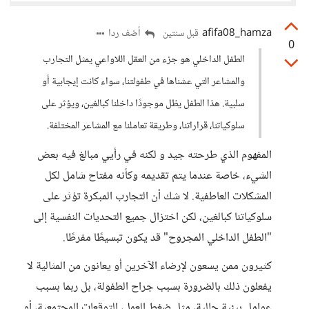
afifa08_hamza
أضف ردا
قبل سنتين
0
الطفل الداخلي هو جزء من العقل اللاواعي يمثل التجارب
والمشاعر التي عشناها في طفولتنا، سواء كانت إيجابية أو
سلبية. هذا الطفل يظل موجودًا داخلنا كبالغين، ويؤثر على
سلوكياتنا، قراراتنا، وطريقة تعاملنا مع المشاعر المختلفة.
المفهوم الذي طرحته جيد و لكنه في رأيي مبالغ فيه بعض
الشيء، خاصة عندما يتم تقديمه وكأنه مفتاح شامل لكل
المشكلات العاطفية. لا شك أن التجارب المبكرة تؤثر على
سلوكياتنا كبالغين، لكن اختزال جميع التحديات النفسية إلى
"الطفل الداخلي المجروح" قد يكون تبسيطًا مفرطًا.
كثيرون ممن يسعون لإرضاء الآخرين أو يعانون من المثالية لا
يفعلون ذلك بالضرورة بسبب جراح الطفولة، بل ربما بسبب
عوامل بيئية حالية، مثل ضغط العمل، التوقعات المجتمعية، أو