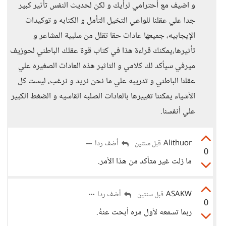
و اضيف مع أحترامي لرأيك و لكن لحديث النفس تأثير كبير
جدا علي عقلنا للواعي التخيل التأمل و الكتابه و توكيدات
الإيجابيه، جميعها عادات حقا تقلل من سلبية المشاعر و
تأثيرها،يمكنك قراءة هذا في كتاب قوة عقلك الباطني لحوزيف
ميرفي سيأكد لك كلامي و التاثير هذه العادات الصغيره علي
عقلنا الباطني و تدريبه علي ما نحن نريد و نرغب، ليست كل
الأشياء يمكننا تغييرها بالعادات الصلبه القاسيه و الضغط الكبير
علي أنفسنا.
Alithuor
أضف ردا
قبل سنتين
0
ما زلت غير متأكد من هذا الأمر.
ASAKW
أضف ردا
قبل سنتين
0
ربما تسمعه لأول مره أبحت عنهُ.