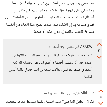
مع نفسي بصدق، وأصغي لمشاعري دون محاولة قمعها، مما
يساعدني على فهم أعمق لما كنت بحاجة إليه في طفولتي.
أحيانًا، قد أكتب عن هذه التجارب أو أمارس بعض التأملات التي
تهدئ مشاعري. إن الشفاء يبدأ عندما نمنح هذا الجزء من أنفسنا
مساحة للتعبير والقبول، دون حكم أو ضغط
ASAKW
أضف ردا
قبل سنتين
0
نعم أحسنتي قولا هذه طرق للتواصل مع الجانب اللاواعي
جيده جدا أنا بنفسي أفعلها و أعلم نتائجها الجميله الرائعه
أستمري عليها بتوفيق، بتأكيد تشعرين أنك أفضل دائما أليس
كذلك!
Alithuor
أضف ردا
قبل سنتين
0
فكرة "الطفل الداخلي" تبدو لطيفة، لكنها تبسيط مفرط للتعقيد