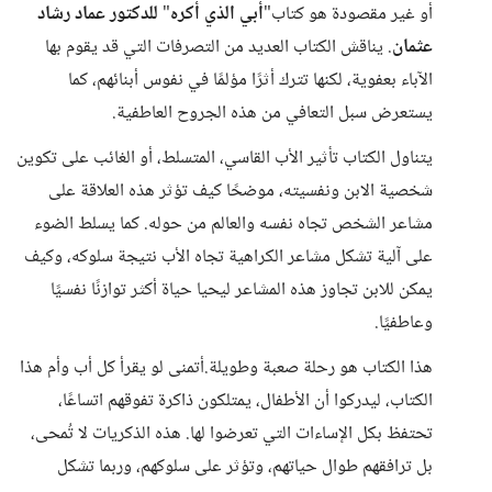
أو غير مقصودة هو كتاب"
أبي الذي أكره
"
للدكتور عماد رشاد
عثمان
. يناقش الكتاب العديد من التصرفات التي قد يقوم بها
الآباء بعفوية، لكنها تترك أثرًا مؤلمًا في نفوس أبنائهم، كما
يستعرض سبل التعافي من هذه الجروح العاطفية.
يتناول الكتاب تأثير الأب القاسي، المتسلط، أو الغائب على تكوين
شخصية الابن ونفسيته، موضحًا كيف تؤثر هذه العلاقة على
مشاعر الشخص تجاه نفسه والعالم من حوله. كما يسلط الضوء
على آلية تشكل مشاعر الكراهية تجاه الأب نتيجة سلوكه، وكيف
يمكن للابن تجاوز هذه المشاعر ليحيا حياة أكثر توازنًا نفسيًا
وعاطفيًا.
هذا الكتاب هو رحلة صعبة وطويلة.أتمنى لو يقرأ كل أب وأم هذا
الكتاب، ليدركوا أن الأطفال، يمتلكون ذاكرة تفوقهم اتساعًا،
تحتفظ بكل الإساءات التي تعرضوا لها. هذه الذكريات لا تُمحى،
بل ترافقهم طوال حياتهم، وتؤثر على سلوكهم، وربما تشكل