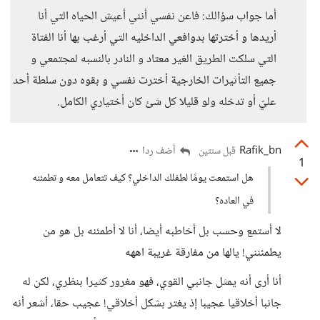
أما جواب سؤالك: فاعن نفسي أنني أعيش الحياه التي أنا
أريدها و أخترتها بدوافعي الداخليه التي أرغب بها أنا الفتاة
التي سلكت الطريق الغير معتاد و النادر بالنسبه لمجتمعي و
جميع التأثيرات الخارجية أخترت نفسي و بقوه دون سلطة أحد
عليّ أو تدخله ولو قليلا كل شئ كان أختياري الكامل.
Rafik_bn
أضف ردا
قبل سنتين
1
هل استمعت يومًا لطفلك الداخلي؟ كيف تتعامل معه و تطمئنه
في العاده؟
لا أستمع وحسب بل أخاطبه أيضا، أنا لا أطمئنه بل هو من
يطمئنني! يالها من مفارقة غريبة اههه
أنا أرى أنه يمثل جانبي القوي، فهو مغرور كثيرا بنظري، لكن له
جانبا أخلاقيا عجيبا إذ يغتر بشكل أخلاقي! عجيب حقا، أشعر أنه