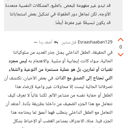
قد تبدو غير مفهومة للبعض. بالطبع، المشكلات النفسية متعددة
الأوجه، لكن تجاهل دور الطفولة في تشكيل بعض استجاباتنا
قد يكون تبسيطًا غير مفرط أيضًا.
Esraashaaban129
أضف ردا
قبل سنتين
0
في الحقيقة، الطفل الداخلي يمثل جذر العديد من سلوكياتنا
الحالية، سواء كانت إيجابية أو سلبية. والاهتمام به
ليس مجرد
تقنيات أو تمارين، بل هو عملية مستمرة من التوعية والشفاء
التي تحتاج إلى الصدق مع الذات.
في بعض الأحيان، نكتشف أن
تصرفاتنا الحالية ليست إلا محاولات غير واعية لإرضاء هذا
الطفل أو حماية نفسه من مشاعر الألم. لكننا غالباً لا نعرف كيف
نتعامل مع هذا الجزء الضعيف من داخلنا بطريقة بنَّاءة. أعتقد أن
التعامل مع الطفل الداخلي يتطلب فهما أعمق لما يحتاجه هذا
الجزء فينا. مثلا، الاعتراف بمشاعر الغضب أو الإحباط بشكل