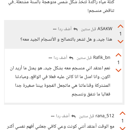
كتلة مياه راكدة تتخذ شكل شمس متوهجة بألسنة مشتعلة..في
تناقض منسجم!
ASAKW
أضف ردا
قبل سنتين
1
هذا جيد، و هل تشعر بالتصالح و الأنسجام الجيد معه؟
Rafik_bn
أضف ردا
قبل سنتين
1
نعم اعتقد اني منسجم معه بشكل جيد، هو يمثل ما أريد ان
اكون، وانا امثل ما انا كائن عليه فعلا في الواقع، ومبادئنا
المشتركة وقناعاتنا هي ماتجعل الفجوة بيننا صغيرة جدا
فغالبا ما نتفق وننسجم
rana_512
أضف ردا
قبل سنتين
1
مع الوقت أعتقد أنني كونت وعي كافي جعلني أفهم نفسي أكثر