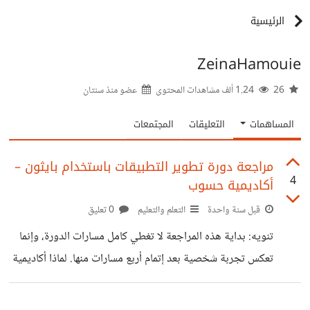
الرئيسية
ZeinaHamouie
26
1.24 ألف مشاهدات المحتوى
عضو منذ
سنتان
المساهمات
التعليقات
المجتمعات
مراجعة دورة تطوير التطبيقات باستخدام بايثون –
4
أكاديمية حسوب
قبل سنة واحدة
التعلم والتعليم
0 تعليق
تنويه: بداية هذه المراجعة لا تغطي كامل مسارات الدورة، وإنما
تعكس تجربة شخصية بعد إتمام أربع مسارات منها. لماذا أكاديمية
حسوب؟ بدأت بتعلّم أساسيات بايثون من اليوتيوب، وبما أن اللغة
متعددة الاختصاصات والاستخدامات، كانت الخيارات متنوعة