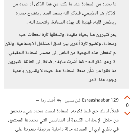
ما تجده من السعادة عند ما تكثر من هذا الذكر، أو غيره من
الأذكار هو الطبيعي، فبذكر الله يسعد العبد وينشرح صدره
ويطمئن قلبه، فهنيئا لك بهذه السعادة، ولتحمد الله .
يمر كثيرون منا بحياة مقيدة، وتتخللها تارة لحظات حب
وسعادة، وتضيع تارة أخرى بين نسق المشاغل الاجتماعية، ولكن
لم تتفطن هذه النوعية من الناس إلى مصدر السعادة الحقيقي،
ألا وهو ذكر الله - كما أشرت سابقا- إضافة إلى العائلة. كثيرون
منا قللوا من شأن متعة السعادة هنا، حيث لا يقدرون بأهمية
وجود هذا الامر.
Esraashaaban129
أضف ردا
قبل سنتين
0
فعلاً، لديك حق فيما ذكرته. السعادة ليست مجرد شيء يتحقق
من خلال الإنجازات الكبيرة أو المقاييس التي يحددها المجتمع،
في نظري اري ان السعاده حالة داخلية مرتبطة بقدرتنا على