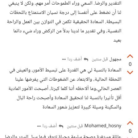
التقدير والرضا. السعي وراء الطموحات أمر مهم، ولكن لا ينبغي
لنا أن نضغط على أنفسنا إلى درجة نسيان الاستمتاع باللحظات
البسيطة. السعادة الحقيقية تكمن في التوازن بين العمل والراحة
النفسية، وفي تقدير ما لدينا بدلاً من الركض وراء شيء دائما
بعيد
مجهول
أضف ردا
قبل سنتين
0
السعادة بالنسبة لي هي القدرة على تبسيط الأمور، والعيش في
اللحظة الحالية، والابتعاد عن الضغوطات التي يفرضها علينا
العصر الحالي،وما ألاحظه أننا كلما كبرنا، أصبحت الأمور المادية
أقل تأثيرا بالنسبة لنا لتحقيق السعادة وأصبحت راحة البال
والسكينة وسيلة كبيرة لتعزيز شعور السعادة
Mohamed_hosny
أضف ردا
قبل سنتين
0
عائلة مستقرة وصحة سليمة وحياة تتوفر فيها سبل الستر والرضا