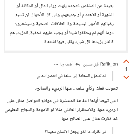
بعيدة عن المشاعر، فتجده يلهث وراء المال أو المكانة أو
الشهرة أو الاهتمام أو جميعهم، وفي كل الأحوال لن تشبع
رغباتهم الأمور البسيطة ولا العلاقات الصحية وسيشعرون
دوما أنهم لم يحققوا شيئا أو يجب عليهم تحقيق المزيد، هم
كالنار يزيدها كل شيء يلقى فيها اشتعالا.
Rafik_bn
أضف ردا
قبل سنتين
1
قد تتحوّل السعادة إلى سلعة في العصر الحالي
تحولت فعلا، وكأي سلعة.. منها الرديء والصالح.
التي تبيعنا أياها التفاهة المنتشرة في مواقع التواصل مثال على
الرديء منها، والاستقرار العائلي مثلا او الامومة والنجاح التعليمي
كما ذكرت مثال على الصالح منها.
في نظرك، ما الذي يجعل الإنسان سعيدا؟