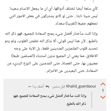
كأي سلعة أيضا تختلف أذواقها، أي ان ما يجعل الانسام سعيدا
ليس شيئا ثابتا.. حتى لو كانو يشتركون في بعض الامور التي
تجعلهم جميعا (تقريبا) سعداء.
وإذا كنت سأختار أفضل شيء يمنح السعادة للجميع، فهو ذكر الله
بالطبع.. لأن هذا ليس قولي، ألا بذكر الله تطمئن القلوب، ولم يتم
تحديد قلوب الملتمزين المتدينين فقط، بل الاية على وجه
الاطلاق، مما يعني ان الجميع بدون استثناء (المسلمين طبعا)
معنيون بها، حتى العصاة، حتى المدمنين على النوع الرديء من
السعادة، حتى البعيدين عن الالتزام..
Khalid_guerdaoui
أضف ردا
قبل سنتين
1
وإذا كنت سأختار أفضل شيء يمنح السعادة للجميع، فهو
ذكر الله بالطبع.