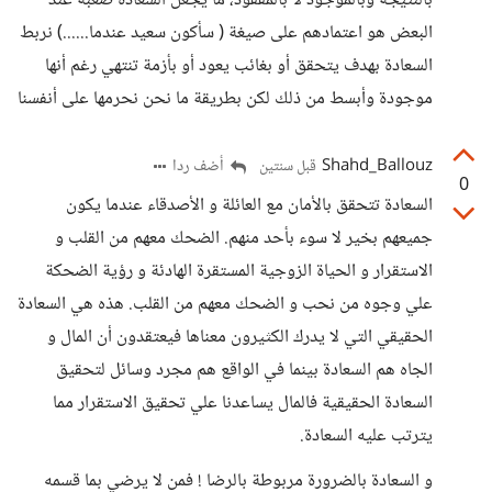
بالنتيجة وبالموجود لا بالمفقود، ما يجعل السعادة صعبة عند
البعض هو اعتمادهم على صيغة ( سأكون سعيد عندما......) نربط
السعادة بهدف يتحقق أو بغائب يعود أو بأزمة تنتهي رغم أنها
موجودة وأبسط من ذلك لكن بطريقة ما نحن نحرمها على أنفسنا
Shahd_Ballouz
أضف ردا
قبل سنتين
0
السعادة تتحقق بالأمان مع العائلة و الأصدقاء عندما يكون
جميعهم بخير لا سوء بأحد منهم. الضحك معهم من القلب و
الاستقرار و الحياة الزوجية المستقرة الهادئة و رؤية الضحكة
علي وجوه من نحب و الضحك معهم من القلب. هذه هي السعادة
الحقيقي التي لا يدرك الكثيرون معناها فيعتقدون أن المال و
الجاه هم السعادة بينما في الواقع هم مجرد وسائل لتحقيق
السعادة الحقيقية فالمال يساعدنا علي تحقيق الاستقرار مما
يترتب عليه السعادة.
و السعادة بالضرورة مربوطة بالرضا ! فمن لا يرضي بما قسمه