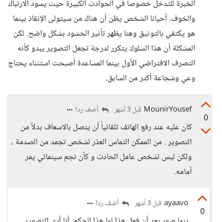
الخبرة للتدخل خصوصا في الحوادث الكبيرة حيث يسود الارتباك
والخوف. أحيانا الشخص يظن أن هناك من سيتولى الإنقاذ بينما
هو يكتفي بالتوثيق وهنا يظهر تأثير الحشود بشكل واضح. لكن
المشكلة أن هذا السلوك يتكرر لدرجة تجعل التصوير يبدو كأنه
التصرف الافتراضي الأول بينما المساعدة أصبحت استثناء يحتاج
وعي وشجاعة أكثر من السابق.
MounirYousef
أضف ردا
قبل 3 أشهر
0
كان عليه عند رفع الهاتف تلقائياً أن يتصل بالاسعاف بدلاً من
التصوير . من الممكن التماس العذر لشخص تجمد من الصدمة ،
ولكن ليس لشخص عامل الحادث و كأن نجم سينمائي يمر
أمامه.
ayaavo
أضف ردا
قبل 3 أشهر
0
ربما صور بعد أن فعل هذا لما هذا الحكم، أنا أرى التصوير