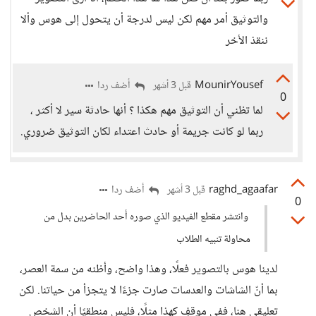
والتوثيق أمر مهم لكن ليس لدرجة أن يتحول إلى هوس وألا
ننقذ الأخر
MounirYousef
أضف ردا
قبل 3 أشهر
0
لما تظني أن التوثيق مهم هكذا ؟ أنها حادثة سير لا أكثر ،
ربما لو كانت جريمة أو حادث اعتداء لكان التوثيق ضروري.
raghd_agaafar
أضف ردا
قبل 3 أشهر
0
وانتشر مقطع الفيديو الذي صوره أحد الحاضرين بدل من
محاولة تنبيه الطلاب
لدينا هوس بالتصوير فعلًا، وهذا واضح، وأظنه من سمة العصر،
بما أنّ الشاشات والعدسات صارت جزءًا لا يتجزأ من حياتنا. لكن
تعليقي هنا، ففي موقفٍ كهذا مثلًا، فليس منطقيًا أن الشخص