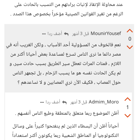
عند محاولة الإنقاذ لإثبات براءتهم من التسبب بالحادث على
الرغم من تغير القوانين الصينية مؤخراً بخصوص هذا الصدد .
MounirYousef
أضف ردا
قبل 3 أشهر
0
نعم فالخوف من المسؤولية أحد الأسباب ، ولكن الغريب أنه في
مصر دائما ما نرى الناس تسرع لمساعدة بعض أحيانا أكثر من
اللازم ، فمئات المرات تعطل سير الطريق بسبب حادث سير، و
لم يكن الحادث نفسه هو ما يسبب الزحام ، بل تجمهر الناس
حول المصاب ، فكيف الآن نري المصابين و لا نساعدهم ؟
Admim_Moro
أضف ردا
قبل 3 أشهر
1
أظن الموضوع ربما متعلق بالمنطقة وطبع الناس أنفسهم .
أحياناً أظن أن البسطاء الذين لم ينفتحوا كثيراً على وسائل
التكنولوجيا أو المناطق الشعبية ربما يكونون أكثر استعداداً