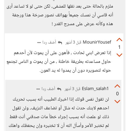
ملزم بالحالة حتى بعد نقلها للمشفى، لكن حتى لو لا تساعد أرى
أنه قاسي أن نمسك جميعاً بهواتف نصور صرخة هذا ورجفة
هذه وكأنه عرض على مسرح القدر !
MounirYousef
أضف ردا
قبل 3 أشهر
1
إذا تعرض ابني لحادث ، فأهون على أن يموت لأن أحدهم
حاول مساعدته بطريقة خاطئة ، من أن يموت و الناس تجتمع
حوله لتصويره دون أن يمدوا له يد العون.
Eslam_salah1
أضف ردا
قبل 3 أشهر
0
لن تقول نفس قولك إذا اخبرك الطبيب أنه بسبب تحريك
احدهم لابنك حدث له شلل أو تضاعف النزيف، ولن تقول
ذلك لو علمت أنه بسبب إجراء خطأ مات صدقني أنت فقط
لم تختبر الأمر وأسأل الله أن لا تختبره وإن يحفظك واهلك