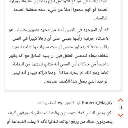
الفيديوهات في مواقع التواصل أنهم يطبقون تعليمات وزارة
الصحة أو أنهم سمعوا أصلاً عن شيء اسمه منظمة الصحة
العالمية .
كما أن الموجود في الصين أشد من مجرد تصوير حادث ، هو
لا مبالاة حرفية رأيتها بعيني حتى أن رجلاً كبيراً في السن
راقب طفلاً لا يتجاوز خمس أو ست سنوات والشاحنة تعود
للخلف ببطء لتدهس الطفل قبل أن ينبه السائق مع أنه يظهر
واضحاً من حركة رأس المسن أنه متابع للمشهد من البداية
تماماً ومع ذلك لم يحرك ساكناً . ومما قرأته فيبدو أنه ليس
الوحيد الذي يفعل هذا للأسف عندهم .
Kareem_Magdy
أضف ردا
قبل 3 أشهر
0
لكن بعض الناس فعلا يتجمدون وقت الصدمة ولا يعرفون كيف
يتصرفون. هناك من يرفع الهاتف تلقائيا لأنه لا يملك الشجاعة أو