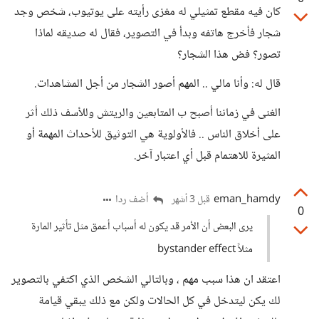
كان فيه مقطع تمثيلي له مغزى رأيته على يوتيوب، شخص وجد
شجار فأخرج هاتفه وبدأ في التصوير، فقال له صديقه لماذا
تصور؟ فض هذا الشجار؟
قال له: وأنا مالي .. المهم أصور الشجار من أجل المشاهدات.
الغنى في زماننا أصبح ب المتابعين والريتش وللأسف ذلك أثر
على أخلاق الناس .. فالأولوية هي التوثيق للأحداث المهمة أو
المثيرة للاهتمام قبل أي اعتبار آخر.
eman_hamdy
أضف ردا
قبل 3 أشهر
0
يرى البعض أن الأمر قد يكون له أسباب أعمق مثل تأثير المارة
مثلاً bystander effect
اعتقد ان هذا سبب مهم ، وبالتالي الشخص الذي اكتفي بالتصوير
لك يكن ليتدخل في كل الحالات ولكن مع ذلك يبقي قيامة