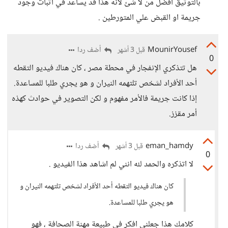
بالتوثيق افضل من لا شئ لانه هذا قد يساعد في اثبات وجود
جريمة او القبض علي المتورطين .
MounirYousef
أضف ردا
قبل 3 أشهر
0
هل تتذكري الإنفجار في محطة مصر ، كان هناك فيديو التقطه
أحد الأفراد لشخص تلتهمه النيران و هو يجري طلبا للمساعدة.
إذا كانت جريمة فالأمر مفهوم و لكن التصوير في حوادث كهذه
أمر مقزز.
eman_hamdy
أضف ردا
قبل 3 أشهر
0
لا اتذكره والحمد لله انني لم اشاهد هذا الفيديو .
كان هناك فيديو التقطه أحد الأفراد لشخص تلتهمه النيران و
هو يجري طلبا للمساعدة.
كلامك هذا جعلني افكر في طبيعة مهنة الصحافة ، فهو