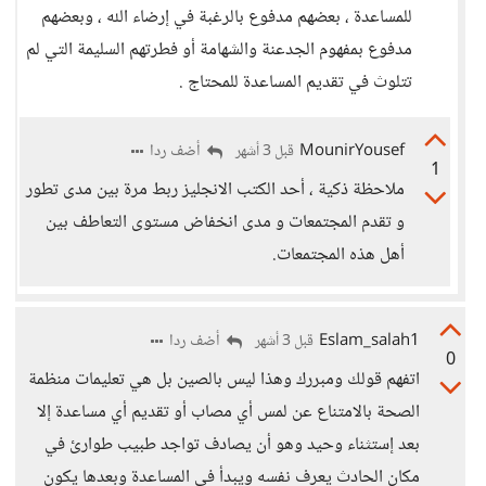
للمساعدة ، بعضهم مدفوع بالرغبة في إرضاء الله ، وبعضهم
مدفوع بمفهوم الجدعنة والشهامة أو فطرتهم السليمة التي لم
تتلوث في تقديم المساعدة للمحتاج .
MounirYousef
أضف ردا
قبل 3 أشهر
1
ملاحظة ذكية ، أحد الكتب الانجليز ربط مرة بين مدى تطور
و تقدم المجتمعات و مدى انخفاض مستوى التعاطف بين
أهل هذه المجتمعات.
Eslam_salah1
أضف ردا
قبل 3 أشهر
0
اتفهم قولك ومبررك وهذا ليس بالصين بل هي تعليمات منظمة
الصحة بالامتناع عن لمس أي مصاب أو تقديم أي مساعدة إلا
بعد إستثناء وحيد وهو أن يصادف تواجد طبيب طوارئ في
مكان الحادث يعرف نفسه ويبدأ في المساعدة وبعدها يكون