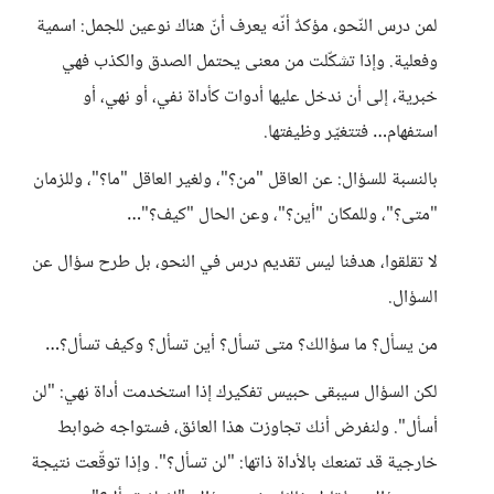
لمن درس النّحو، مؤكدٌ أنّه يعرف أنّ هناك نوعين للجمل: اسمية
وفعلية. وإذا تشكّلت من معنى يحتمل الصدق والكذب فهي
خبرية، إلى أن ندخل عليها أدوات كأداة نفي، أو نهي، أو
استفهام… فتتغيّر وظيفتها.
بالنسبة للسؤال: عن العاقل "من؟"، ولغير العاقل "ما؟"، وللزمان
"متى؟"، وللمكان "أين؟"، وعن الحال "كيف؟"…
لا تقلقوا، هدفنا ليس تقديم درس في النحو، بل طرح سؤال عن
السؤال.
من يسأل؟ ما سؤالك؟ متى تسأل؟ أين تسأل؟ وكيف تسأل؟…
لكن السؤال سيبقى حبيس تفكيرك إذا استخدمت أداة نهي: "لن
أسأل". ولنفرض أنك تجاوزت هذا العائق، فستواجه ضوابط
خارجية قد تمنعك بالأداة ذاتها: "لن تسأل؟". وإذا توقّعت نتيجة