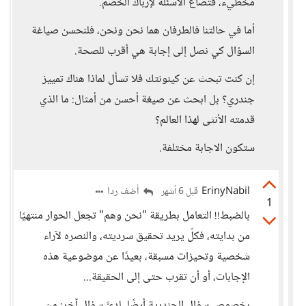
مخطيء، فتصاغ الأسئلة لإرباك الخصم.
أما في حالتنا فالطرفان هما نحن ونحن، فلنحسن صياغة
السؤال كي نصل إلى إجابة هي أقرب للصحة.
إن كنت تبحث عن كينونتك فلا تسأل لماذا هناك تمييز
جندري؟ بل ابحث عن صيغة أحسن من أمثال: ما الذي
قدمته الأنثى لهذا العالم؟
ستكون الاجابة مختلفة.
ErinyNabil
أضف ردا
قبل 6 أشهر
1
بالضبط!! التعامل بطريقة "نحن وهم" تجعل الحوار منتهيًا
من بدايته، فكلّ يريد تحقيق سرديته، والنصره لآراء
شخصية وتحيزات مسبقة، بعيدًا عن موضوعية هذه
الإجابات، أو أن تقرب حتى إلى الحقيقة...
بخصوص سؤال الجندرية أيضًا، لديَّ سؤال آخر: من