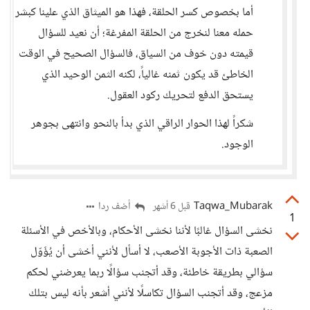
أما بخصوص كسر الحلقة، فهذا هو الميثاق الذي علينا كبشر
حمله معنا لنخرج من الحلقة المفرغة؛ أن نعيد للسؤال
قيمته دون خوف من السياق، فالسؤال الصحيح في الوقت
الخاطئ قد يكون ثمنه غالياً، لكنه الثمن الوحيد الذي
يستحق الدفع لتحريك ركود العقول.
شكراً لهذا الحوار الراقي الذي بدأ بالنحو وانتهى بجوهر
الوجود.
Taqwa_Mubarak
أضف ردا
قبل 6 أشهر
1
نخشى السؤال غالبًا لأننا نخشى الأحكام، وبالأخص في الأسئلة
الصعبة ذات الأجوبة الأصعب، لا أسأل لأنني أخشى أن يُؤَوّل
سؤالي بطريقة خاطئة، وقد أتجنب سؤالًا ربما يعرضني لحكم
مزعج، وقد أتجنب السؤال تكاسلًا لأنني أشعر بأنه ليس بتلك