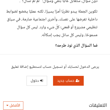
دون سؤال، ستُقابل غالبًا بنفي وسؤال: "لمَ لمْ تسأل؟".
تكوين الجملة يبدو نظريًا أمرًا يسيرًا، لكنه عمليًا يخضع لضوابط
داخلية تفرضها على نفسك، وأخرى اجتماعية صارمة، في سياق
تنظيمي مشروع أو قمعي؛ كلّ شيء وارد. ليس كل سؤال
مسموحًا، وليس كل سائل يجب إسكاتُه.
فما السؤال الذي تودّ طرحه؟
يرجى الدخول لحسابك أو تسجيل حساب لتستطيع إضافة تعليق
حساب جديد
دخول
التعليقات
الأفضل