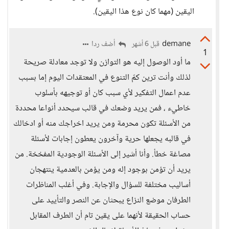
اليقين (مهما كان نوع هذا اليقين).
demane
أضف ردا
قبل 6 أشهر
1
ما أود الوصول إليه هو التوازن ولا توجد معادلة صريحة
لذلك وأنت ترين كمّ التنوع في المعتقدات اليوم إما بسبب
عدم اعمال التفكير لأي سبب كان أو توجيهه بأسلوب
خاطيء ، فمن يريد وضعك في قالب سيحدد أنواعا محددة
من الأسئلة تكون محرمة ومن يريد اخراجك منه أو ادخالك
في قالبه يجعلها حرية وآخرون يعطون إجابات لأسئلة
مصاغة خطأ. وأنا أشير إلى الأسئلة الوجودية المفخخة. من
يريد أن تؤمن بوجود إله ومن يؤمن بالعدمية ينتهجان
أساليب مختلفة للسؤال والإجابة. وفي أغلب المناظرات
الطرفان موضع النزاع يبحثان عن النصر والتأييد على
حساب الحقيقة لأنهما على يقين تام أن الطرف المقابل