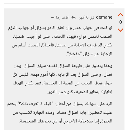
التي ...
demane
أضف ردا
قبل 6 أشهر
0
لو كنت في حوار، حتى وإن تعلق الأمر بسؤال أو جواب، التزم
الصمت لخمس ثوانٍ؛ فبهذه اللحظة، حتى لو أجبت. ضمنيًا،
تكون قد قررت الاجابة من عدمها. فأحيانًا، الصمت أسلم من
الإجابة عن سؤال "مفخخ".
وهذا ينطبق على طبيعة السؤال نفسه: سياق السؤال، ومن
تسأل، وحتى السؤال بعد الإجابة، كلها أمور مهمة. فليس كل
حوار هدفه البحث عن القيمة أو الحقيقة، فقد يكون الهدف
إظهارك بمظهر الضعيف كنوع من الفوز.
الرد على سؤالك بسؤال من أمثال: "كيف لا تعرف ذلك؟' يحتم
عليك تحضير إجابة لسؤال مضاد، وهذه المهارة تُكتسب من
الخبرة، إما بملاحظة الآخرين أو من تجربتك الشخصية.