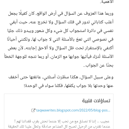
الأهمية.
وربما هذا العزوف عن السؤال في أرض الواقع، كان كفيلًا بجعل
أغلب كتاباتي تدور في فلك السؤال ولا تخرج عنه، حيث أبقي
نفسي في دائرة استجواب كل شيء وكل شعور ويبدو ذلك جليًا
في نصوصي التي تعجّ بالأسئلة التي لا جواب لها، ولكنني أحيانًا
أكتفي بالإستقرار تحت ظل السؤال ولا ألاحق إجابته، لأن بعض
الأسئلة تُترَك فيأتيها جوابها مع الزمان، أو ربما نتجه للوجهة الخطأ
بحثًا عن الجواب..
وعلى سبيل السؤال، هكذا سطّرت أسئلتي، عانقتها حتى أخفف
عنها وحدتها بلا جواب يكمّلها، فكلنا سواء في الوحدة!
تساؤلات قلبية
taqwawrites.blogspot.com/2022/05/blog-pos...
عجيب .. إننا لا نصدُق مع من نحب إلا عندما نحسّ بقرب فقداننا لهم !
عندما نقترب من الرحيل تصبح كل المشاعر صادقة وتطلّ علينا تلك الحقيقة