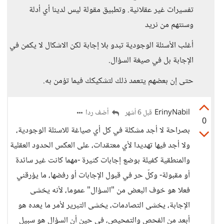
تفسيرات غير عقلانية. وتطبيق مقولة ليس لدينا أي أدلة
وسنتهم من نريد
أغلب الأسئلة الوجودية تبدو بلا إجابة لكن الاشكال لا يكمن في
الإجابة بل في صيغة السؤال.
حتى إن بعضهم يتعمد ذلك لتشكيكك فيما تؤمن به.
ErinyNabil
أضف ردا
قبل 6 أشهر
0
بصراحة لا أجد مشكلة في كل أي صياغة للاسئلة الوجودية،
ولا أجد فيها تهديدا لأي معتقدات، على العكس الحدود العقلية
والمنطقية كفيلة بوضع إجابات كثيرة -مهما كانت غير سائدة
أو مقبولة- وكلّ حر في قبول الإجابات أو رفضها، ما يؤرقني
فعلا هو خوف البعض من "السؤال" عموما، لأنه يخشى
الإجابة، يخشى التصادمات، يخشى التبرير لأمر ما يعده هو
أبعد من الفحص والتمحيص، في حين أن السؤال هو سبيل