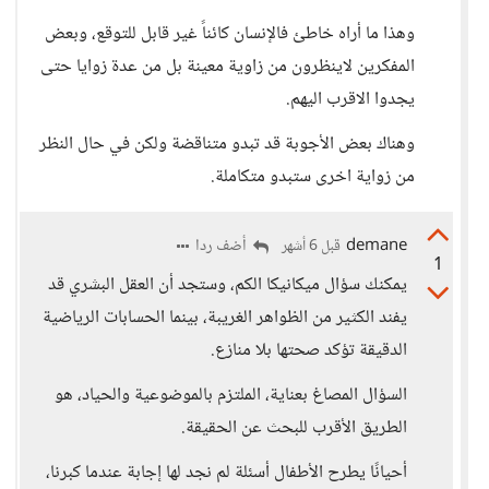
وهذا ما أراه خاطئ فالإنسان كائناً غير قابل للتوقع، وبعض
المفكرين لاينظرون من زاوية معينة بل من عدة زوايا حتى
يجدوا الاقرب اليهم.
وهناك بعض الأجوبة قد تبدو متناقضة ولكن في حال النظر
من زواية اخرى ستبدو متكاملة.
demane
أضف ردا
قبل 6 أشهر
1
يمكنك سؤال ميكانيكا الكم، وستجد أن العقل البشري قد
يفند الكثير من الظواهر الغريبة، بينما الحسابات الرياضية
الدقيقة تؤكد صحتها بلا منازع.
السؤال المصاغ بعناية، الملتزم بالموضوعية والحياد، هو
الطريق الأقرب للبحث عن الحقيقة.
أحيانًا يطرح الأطفال أسئلة لم نجد لها إجابة عندما كبرنا،