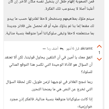
فمن الصعوبة إفهام طفل أن يتخيل نفسه مكان الآخر. إن كان
أغلبنا أصلا لا يستوعب تلك الفكرة.
سيتم ملؤك بمفاهيمهم وستضطر لاحقا لفلترتها حسب ما يبدو
لك مقنعا إما بنا تم بناؤك عليه أو قد تحصل على فلاتر جديدة
بما ستتعلمته لاحقا وتبقى سلوكياتنا أمرا متوقعة بنسبة مثالية.
akramt
أضف ردا
قبل 6 أشهر
1
اتفق معك يا أمين في أن التلقين يحاول قولبتنا، لكن ألا تعتقد
أن السؤال هو الأداة الوحيدة التي تكسر هذا التوقع المثالي
للسلوك؟
ربما تنجح الفلاتر في توجيهنا لزمن طويل، لكن لحظة السؤال
التي تخرج عن النص هي ما يمنحنا التحرر.
إذا كانت سلوكياتنا متوقعة بنسبة مثالية، فالفكر إذن مجرد
خوارزمية؛