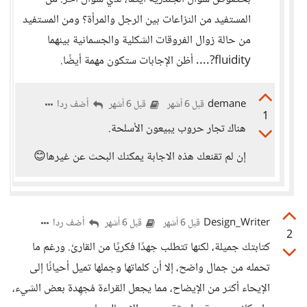
المستفيد من النزاعات بين الرجل والمرأة؟ ومن المستفيد
من حالة زوال الفروقات الشكلية والجسمانية بينهما
fluidity?.... أظن الإجابات ستكون مهمة أيضًا.
demane
أضف ردا
قبل 6 أشهر
قبل 6 أشهر
1
هناك تجار حروب يبيعون الأسلحة.
إن لم تقنعك هذه الاجابة يمكنك البحث عن غيرها😊
Design_Writer
أضف ردا
قبل 6 أشهر
قبل 6 أشهر
2
كتابتك جميلة، لكنها تتطلب جهدًا فكريًا من القارئ. ورغم ما
تحمله من جمال واضح، إلا أن كلماتها وجملها تميل أحيانًا إلى
الإيحاء أكثر من الإيضاح، مما يجعل القراءة مُجهِدة بعض الشيء،