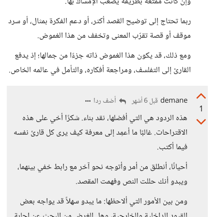
وإن كانت ممتعة بطريقة يصعب الإمساك بها.
ربما تحتاج إلى توضيح القصد أكثر، أو دعم الفكرة بمثال، أو سرد
موقف أو قصة تقرّب المعنى وتخفف من هذا الغموض.
ومع ذلك، قد يكون هذا الغموض ذاته جزءًا من جمالها؛ إذ يدفع
القارئ إلى التفلسف، ومراجعة أفكاره، والتأمل في عالمه الخاص.
demane
أضف ردا
قبل 6 أشهر
1
هذه الردود هي التي أفضلها، نقد بناء. شكرًا أخي على هذه
الاقتراحات. غالبًا ما أعمِد إلى معرفة كيف يرى كل قارئ نفسه
فيما أكتب.
أحيانًا، أنطلق من أمر وأتوجه نحو آخر مع رابط خفي بينهما،
ويبدو أنك حللت النص وفهمت المقصد.
ومن بين الأمور التي ألاحظها: ما يبدو سهلاً قد يواجه بعض
القيود الداخلية والخارجية، وهل الغرض من البحث عن إجابة