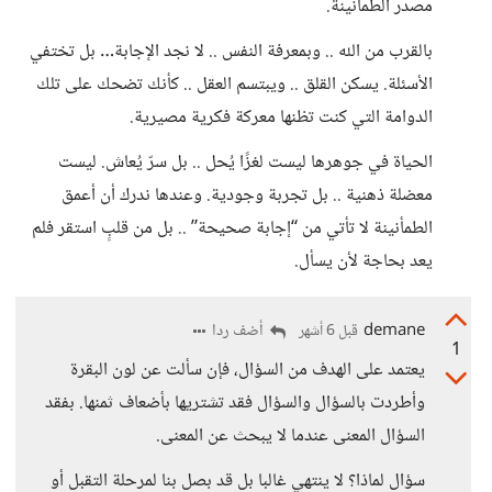
مصدر الطمأنينة.
بالقرب من الله .. وبمعرفة النفس .. لا نجد الإجابة… بل تختفي
الأسئلة. يسكن القلق .. ويبتسم العقل .. كأنك تضحك على تلك
الدوامة التي كنت تظنها معركة فكرية مصيرية.
الحياة في جوهرها ليست لغزًا يُحل .. بل سرّ يُعاش. ليست
معضلة ذهنية .. بل تجربة وجودية. وعندها ندرك أن أعمق
الطمأنينة لا تأتي من “إجابة صحيحة” .. بل من قلبٍ استقر فلم
يعد بحاجة لأن يسأل.
demane
أضف ردا
قبل 6 أشهر
1
يعتمد على الهدف من السؤال، فإن سألت عن لون البقرة
وأطردت بالسؤال والسؤال فقد تشتريها بأضعاف ثمنها. بفقد
السؤال المعنى عندما لا يبحث عن المعنى.
سؤال لماذا؟ لا ينتهي غالبا بل قد بصل بنا لمرحلة التقبل أو