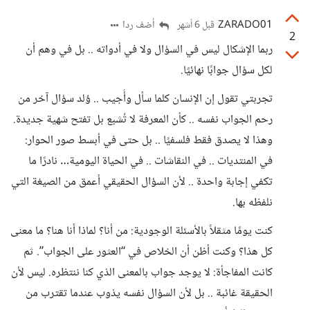
ZARADO01
أضف ردا
قبل 6 أشهر
2
ربما الإشكال ليس في السؤال ولا في أدواته .. بل في وهم أن
لكل سؤال جوابًا نهائيًا.
تجربتي تقول إن الإنسان كلما سأل وأُجيب .. وُلد سؤال آخر من
رحم الجواب نفسه .. كأن المعرفة لا تُشبع بل تفتح شهية جديدة.
وهذا لا يصدق فقط فلسفيًا .. بل حتى في أبسط صور الحوار:
في المنتديات .. في النقاشات .. في الحياة اليومية… نادرًا ما
تكفي إجابة واحدة .. لأن السؤال الحقيقي أعمق من الصيغة التي
نلفظه بها.
كنت يومًا مثقلاً بالأسئلة الوجودية: من أنا؟ لماذا أنا هنا؟ ما معنى
كل هذا؟ وكنت أظن أن الخلاص في “العثور على الجواب”. ثم
كانت المفاجأة: لا يوجد جواب بالمعنى الذي كنا ننتظره. ليس لأن
الحقيقة غائبة .. بل لأن السؤال نفسه يذوب عندما تقترب من