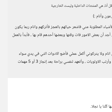
 أنا، هي المشتتات الداخلية وليست الخارجية
الأشياء المطلوبة مني فاشعر حيالهم بالعجز فأتركهم وانام ربما يكون
أجد أن بعض الامور فات وقتها وبعضها أحدهم قام بها ، فأبدأ بالعمل
لموقف ، ال 30 نجلاء لا يتركوني انام ولا يتركوني أكمل عملي فأضع الادوات التي في يدي سواء
أدوات العمل أو أدوات الطبيخ وأقسم المهمات وأفك الصراع وأرتب الاولويات ، وأتعهد لنفسي براحة بعد إنجاز 3 أو 5 مهمات
كُلنا يا نجلا.