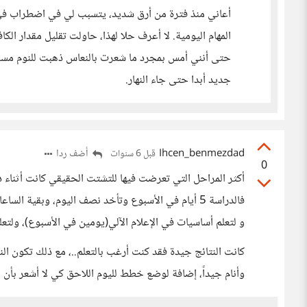
أعاني منذ فترة من أرق شديد، يتسبب لي في اضطراب في ا
المهام اليومية. لا أعرف حلا لهذا، حاولت تقليل مقدار الك
حتى أنني أمس بمجرد ما شعرت بالنعاس ذهبت للنوم مس
جديد أبدا حتى جاء النهار.
Ihcen_benmezdad
أضف ردا
قبل 6 سنوات
0
أكثر المراحل التي تعرضت فيها للتشتت الحقيقي كانت أثناء 
و لتعلم أساسيات في الإعلام الآلي(يومين في الأسبوع)، ولتعلم القيادة (3 أيام 
كانت النتائج جيدة فقد كنت أرغب بالتعلم..، مع ذلك تكون الن
وأنام جيداً، إضافة لوضع خطط لليوم اللاحق كي لا أشعر بأن