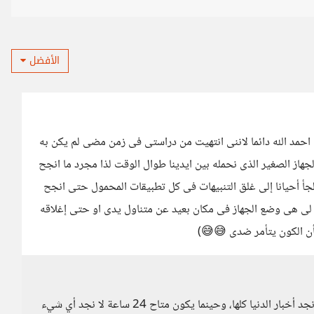
الأفضل
احمد الله دائما لاننى انتهيت من دراستى فى زمن مضى لم يكن به
جهاز الصغير الذى نحمله بين ايدينا طوال الوقت لذا مجرد ما انجح
جأ أحيانا إلى غلق التنبيهات فى كل تطبيقات المحمول حتى انجح
سبة لى هى وضع الجهاز فى مكان بعيد عن متناول يدى او حتى إغلاقه
 كأن الكون يتأمر ضدى 😅😅)
نعم، حينما نغلق الإنترنت عن الهاتف لساعة واحدة ونفتحه نجد أخبار الدنيا كلها، وحينما يكون متاح 24 ساعة لا نجد أي شيء