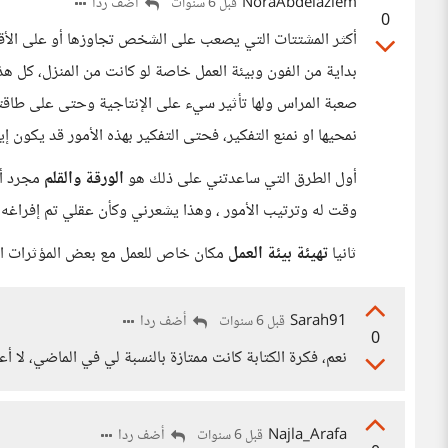
NoraAbdelaziem
أضف ردا
قبل 6 سنوات
0
أكثر المشتتات التي يصعب على الشخص تجاوزها أو على الأقل 
بداية من الفون وبيئة العمل خاصة لو كانت من المنزل، كل هذ
صعبة المراس ولها تأثير سيء على الإنتاجية وحتى على طاقت
نمحيها او نمنع التفكير، فحتى التفكير بهذه الأمور قد يكون إيج
أول الطرق التي ساعدتني على ذلك هو
الورقة والقلم
مجرد أن
وقت له وترتيب الأمور ، وهذا يشعرني وكأن عقلي تم إفراغه ت
ثانيا
تهيئة بيئة العمل
مكان خاص للعمل مع بعض المؤثرات الإيج
Sarah91
أضف ردا
قبل 6 سنوات
0
نعم، فكرة الكتابة كانت ممتازة بالنسبة لي في الماضي، لا أع
Najla_Arafa
أضف ردا
قبل 6 سنوات