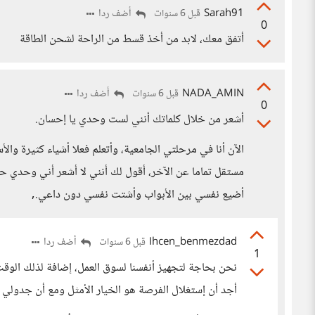
Sarah91
أضف ردا
قبل 6 سنوات
0
أتفق معك، لابد من أخذ قسط من الراحة لشحن الطاقة
NADA_AMIN
أضف ردا
قبل 6 سنوات
0
أشعر من خلال كلماتك أنني لست وحدي يا إحسان.
الآن أنا في مرحلتي الجامعية، وأتعلم فعلا أشياء كثيرة والأ
مستقل تماما عن الآخر، أقول لك أنني لا أشعر أني وحدي حين
أضيع نفسي بين الأبواب وأشتت نفسي دون داعي.,
Ihcen_benmezdad
أضف ردا
قبل 6 سنوات
1
نحن بحاجة لتجهيز أنفسنا لسوق العمل، إضافة لذلك الوقت ا
أجد أن إستغلال الفرصة هو الخيار الأمثل ومع أن جدولي