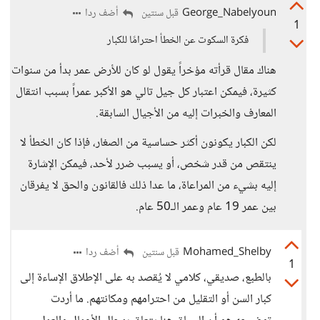
George_Nabelyoun
أضف ردا
قبل سنتين
1
فكرة السكوت عن الخطأ احترامًا للكبار
هناك مقال قرأته مؤخراً يقول لو كان للأرض عمر بدأ من سنوات
كثيرة، فيمكن اعتبار كل جيل تالي هو الأكبر عمراً بسبب انتقال
المعارف والخبرات إليه من الأجيال السابقة.
لكن الكبار يكونون أكثر حساسية من الصغار، فإذا كان الخطأ لا
ينتقص من قدر شخص، أو يسبب ضرر لأحد، فيمكن الإشارة
إليه بشيء من المراعاة، ما عدا ذلك فالقانون والحق لا يفرقان
بين عمر 19 عام وعمر الـ50 عام.
Mohamed_Shelby
أضف ردا
قبل سنتين
1
بالطبع، صديقي، كلامي لا يُقصد به على الإطلاق الإساءة إلى
كبار السن أو التقليل من احترامهم ومكانتهم. ما أردت