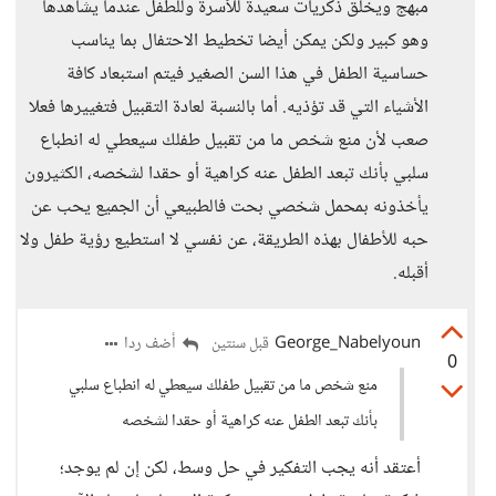
مبهج ويخلق ذكريات سعيدة للأسرة وللطفل عندما يشاهدها
وهو كبير ولكن يمكن أيضا تخطيط الاحتفال بما يناسب
حساسية الطفل في هذا السن الصغير فيتم استبعاد كافة
الأشياء التي قد تؤذيه. أما بالنسبة لعادة التقبيل فتغييرها فعلا
صعب لأن منع شخص ما من تقبيل طفلك سيعطي له انطباع
سلبي بأنك تبعد الطفل عنه كراهية أو حقدا لشخصه، الكثيرون
يأخذونه بمحمل شخصي بحت فالطبيعي أن الجميع يحب عن
حبه للأطفال بهذه الطريقة، عن نفسي لا استطيع رؤية طفل ولا
أقبله.
George_Nabelyoun
أضف ردا
قبل سنتين
0
منع شخص ما من تقبيل طفلك سيعطي له انطباع سلبي
بأنك تبعد الطفل عنه كراهية أو حقدا لشخصه
أعتقد أنه يجب التفكير في حل وسط، لكن إن لم يوجد؛