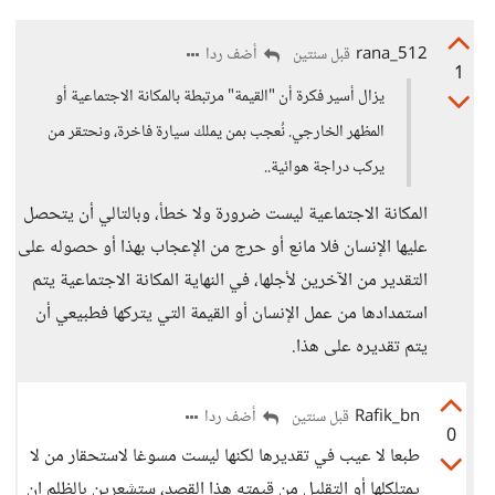
rana_512
أضف ردا
قبل سنتين
1
يزال أسير فكرة أن "القيمة" مرتبطة بالمكانة الاجتماعية أو
المظهر الخارجي. نُعجب بمن يملك سيارة فاخرة، ونحتقر من
يركب دراجة هوائية..
المكانة الاجتماعية ليست ضرورة ولا خطأ، وبالتالي أن يتحصل
عليها الإنسان فلا مانع أو حرج من الإعجاب بهذا أو حصوله على
التقدير من الآخرين لأجلها، في النهاية المكانة الاجتماعية يتم
استمدادها من عمل الإنسان أو القيمة التي يتركها فطبيعي أن
يتم تقديره على هذا.
Rafik_bn
أضف ردا
قبل سنتين
0
طبعا لا عيب في تقديرها لكنها ليست مسوغا لاستحقار من لا
يمتلكلها أو التقليل من قيمته هذا القصد، ستشعرين بالظلم ان