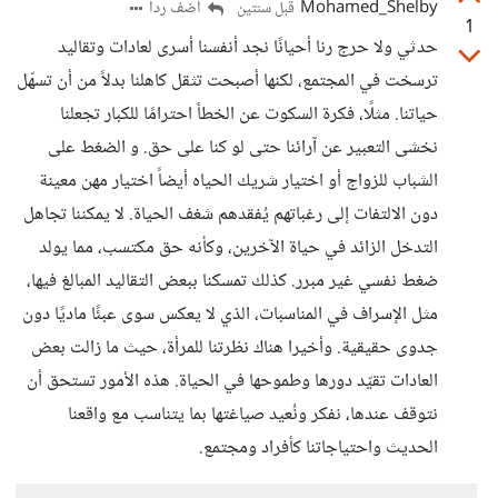
Mohamed_Shelby
أضف ردا
قبل سنتين
1
حدثي ولا حرج رنا أحيانًا نجد أنفسنا أسرى لعادات وتقاليد
ترسخت في المجتمع، لكنها أصبحت تثقل كاهلنا بدلاً من أن تسهّل
حياتنا. مثلًا، فكرة السكوت عن الخطأ احترامًا للكبار تجعلنا
نخشى التعبير عن آرائنا حتى لو كنا على حق. و الضغط على
الشباب للزواج أو اختيار شريك الحياه أيضاً اختيار مهن معينة
دون الالتفات إلى رغباتهم يُفقدهم شغف الحياة. لا يمكننا تجاهل
التدخل الزائد في حياة الآخرين، وكأنه حق مكتسب، مما يولد
ضغط نفسي غير مبرر. كذلك تمسكنا ببعض التقاليد المبالغ فيها،
مثل الإسراف في المناسبات، الذي لا يعكس سوى عبئًا ماديًا دون
جدوى حقيقية. وأخيرا هناك نظرتنا للمرأة، حيث ما زالت بعض
العادات تقيّد دورها وطموحها في الحياة. هذه الأمور تستحق أن
نتوقف عندها، نفكر ونُعيد صياغتها بما يتناسب مع واقعنا
الحديث واحتياجاتنا كأفراد ومجتمع.