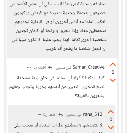
مخاوفه وتحفظاته، وهذا السبب في أن بعض الأشخاص
يتصرفون بتحفظ وجدية شديدة مع البعض ويكونون
العكس تماما مع أناس آخرون، أو في البداية تجدينهم
متحفظين معك وإذا شعروا بالراحة أو الأمان تجدين
شخصية أخرى تماما، لهذا يجب علينا ألا نكون سببا في
أن نجعل شخصا ما يشعر أنه غريب.
Samar_Creative
أضف ردا
قبل سنتين
0
كيف يمكننا كأفراد أن نساعد في خلق بيئة مشجعة
تتيح للآخرين التعبير عن أنفسهم بحرية وتجنب جعلهم
يشعرون بالغربة؟
rana_512
أضف ردا
قبل سنتين
0
لا ننتقدهم، لا نعطيهم نظرات استياء أو تعجب على