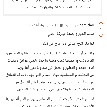
توضيحه هو أن السياق هنا يتعلق بمجال الأعمال والعمل،
حيث تختلف الديناميكيات والمهارات المطلوبة.
hamid4u
أضف ردا
قبل سنتين
قبل سنتين
1
مساء الخير و جمعة مباركة اختي ...
كما ذكر الأخ حدثي ولا حرج عن ذلك .
ولكن برأي أنا هناك عادات كثيرة على صعيد الدولة و المجتمع و
الفرد وتندرج جميعها تحت مظلة واحدة وتمثل عوائق وعقبات
امام التقدم و التطور و تتمثل في محاولة نفي أننا جزء
من المشكلة و الحساسية تجاه النقد و المواجهةبالاضافة للتغافل
عن محاسبة الذات الفردية و الجماعية ٫ أعني التنصل من
المسئوليات عموماً والاجتهاد في التبرير و خلق الحجج.
لقد بقينا حتى الآن نتحدّث عن الخسائر والهزائم التي ألحقها بنا
الآخرون، وحانَ الوقت لأن نبدأ الحديث عن الخسائِر التي