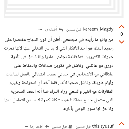
Kareem_Magdy
أضف ردا
قبل سنتين
0
من واقع ما رأيته في مجتمعي، أظن أن كون النجاح مقتصرا على
رصيد البنك هو أحد الأفكار التي لا بد من التخلي عنها لأنها دمرت
حيوات الكثيرين. فما فائدة نجاحي ماديا وانا فاشل في تأدية
دوري مع عائلتي، وفاشل في تكوين صداقات والحفاظ على
علاقاتي مع الأشخاص في حياتي بسبب انشغالي بالعمل لساعات
وأيام طويلة، وفاشل صحيا لأنني قلما آخذ أي استراحة وغيره.
المقارنات مع الغير والسعي وراء الثراء ظنا أنه العصا السحرية
التي ستحل جميع مشاكلنا هو مشكلة كبيرة لا بد من التعامل معها
ولا حل لها سوى الوعي بآثارها
thisisyusuf
أضف ردا
قبل سنتين
قبل سنتين