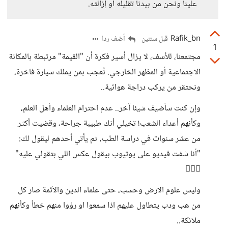
علينا ونحن من بيدنا تقليله أو إزالته.
Rafik_bn
أضف ردا
قبل سنتين
1
مجتمعنا، للأسف، لا يزال أسير فكرة أن "القيمة" مرتبطة بالمكانة
الاجتماعية أو المظهر الخارجي. نُعجب بمن يملك سيارة فاخرة،
ونحتقر من يركب دراجة هوائية..
وإن كنت سأضيف شيئا آخر.. عدم احترام العلماء وأهل العلم،
وكأنهم أعداء الشعب! تخيلي أنك طبيبة جراحة، وقضيت أكثر
من عشر سنوات في دراسة الطب، ثم يأتي أحدهم ليقول لك:
"أنا شفت فيديو على يوتيوب بيقول عكس اللي بتقولي عليه"
🤦🏻‍♂️
وليس علوم الارض وحسب، حتى علماء الدين والأئمة صار كل
من هب ودب يتطاول عليهم اذا سمعوا او رؤوا منهم خطأ وكأنهم
ملائكة..