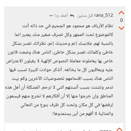
rana_512
أضف ردا
قبل سنتين
0
نظام الأرباف هو محمود هو الجحيم في حد ذاته أنت
كالموضوع تحت المجهر وكل تصرف صغير منك يعتبر اثما
بالنسبة لهم، ملابسك إثم وحديثك إثم، نظراتك تفسر بشكل
خاطئ وكلماتك تفسر بشكل خاطئ، الناس هناك وضعت قانون
خاص بها يعاملونه معاملة النصوص الإلهية لا يقبلون الاعتراض
عليه ويعاقبون كل ما يخالفه. أتذكر حوادث كثيرة تسبب فيها
الناس هناك بسبب اقتحامهم لخصوصيات الآخرين وكم بيت
تدمر وتشتت بسبب ألسنتهم التي لا ترحم. المشكلة أن أهل هذه
المناطق وإن خرجوا منها إلا أن أفكارهم لا تخرج منهم فيسعون
لرفضها في كل مكان وتحت كل ظرف بنوع من التعالي
والمثالية لا أفهم من أين يستمدوها!