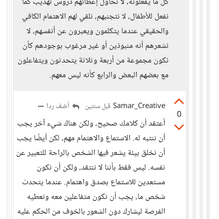
كل ما يفعلونه، لا نحاول إعطائهم دروس تهذيب كما
نفعل للأطفال، لا نتجنبهم، نلقي لهم الاهتمام الكافي
والحقيقي عندما يتكلمون ويعبرون عن أنفسهم، لا
نشعرهم أنه منبوذين أو غير مرغوب بوجودهم كأن
نكون مجموعة من أربعة وثلاثة يتحدثون ويتفاعلون
مع بعضهم البعض والرابع كأنه ليس معهم.
Samar_Creative
أضف ردا
قبل سنتين
0
أعتقد أن كلامك صحيح، ولكن هناك شيء آخر يجب
أن ننتبه له. الاستماع والاهتمام مهم، لكن أيضًا يجب
أن نخلق بيئة يشعر فيها الشخص بالراحة للتعبير عن
نفسه. ليس فقط بأننا لا ننتقد، ولكن أن نكون
مستعدين للاستماع بصدق واهتمام. عندما يتحدث
شخص ما، يجب أن نكون متفاعلين معه ونعطيه
الفرصة ليشارك دون الشعور بالخوف من الحكم عليه