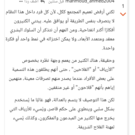
mahmoud_ahmed2004
أضف ردا
قبل سنتين
1
لكني أرفض تعميم المجتمع ككل، لأن كل فرد داخل هذا النظام
لا يتصرف بنفس الطريقة أو يوافق عليه. يبتني الكثيرون
أفكارًا أكثر انفتاحية، ومن المهم أن نتذكر أن السلوك البشري
معقد ومتعدد الأبعاد، ولا يمكن اختزاله في نمط واحد أو فكرة
واحدة.
وحقيقة، هناك الكثير من يعمم وجهة نظره بخصوص
"الأرياف" أو "الفلاحين" ، حتى أنهم يطلقون هذه التسمية
على بعض الأفراد عندما يصدر منهم تصرفات معينة، متهمين
إياهم بأنهم "فلاحون" أو غير مثقفين.
لكن هذا التوصيف لا يتسم بالعدالة، فهو غالبًا ما يُستخدم
بشكل سلبي وينطوي على حكم قاصر، ويُسيء للأرياف التي
يخرج منها الكثير من المبدعون والمفكرون، وكذلك يُسيء
لمهنة الفلاح الشريفة.