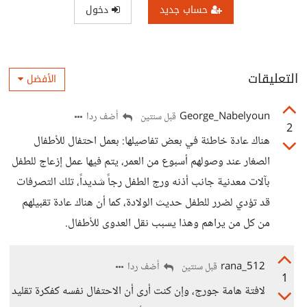
حساب جديد
دخول
التعليقات
الأفضل
George_Nabelyoun
أضف ردا
قبل سنتين
2
هناك عادة خاطئة في بعض تفاصيلها: بعمل احتفال للأطفال
الصغار عند وصولهم أسبوع من العمر، يتم فيها عمل إزعاج للطفل
بآلات معدنية جانب أذنه ورج الطفل رجاً شديداً، تلك التصرفات
قد تؤدي لضرر للطفل حديث الولادة، كما أن هناك عادة تقبيلهم
من كل من يراهم وهذا يسبب نقل العدوى للأطفال.
rana_512
أضف ردا
قبل سنتين
1
لافتة هامة جورج، وإن كنت أرى أن الاحتفال نفسه كفكرة تقليد