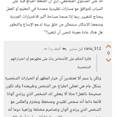
أما على المستوى المجتمعي، أرى أن الضغط المبالغ فيه على
الشباب للتوافق مع مسارات تقليدية محددة في التعليم أو العمل
يحتاج للتغيير. ربما إذا منحنا مساحة أكبر للاختيارات الفردية
وشجعنا الابتكار، سنتمكن من خلق بيئة تدعم الإبداع والتطور.
هل هناك عادة معينة تتمنى أن تتغير؟"
rana_512
أضف ردا
قبل سنتين
0
فكرة الحكم على الأشخاص بناءً على مظهرهم أو اختياراتهم
الشخصية.
ولكن يا سمر ألا تعتقدين أن خيار المظهر أو الخيارات الشخصية
بشكل عام هي تعطي انطباع عن الشخص وطبيعته؟ وقد تكون
صحيحة بالفعل؟ مثلا ألا يعطي لك الشخص الذي يرتدي ألوانا
قاتمة دائما أنه شخص تقليدي ومتحفظ وملتزم والعكس مع
الشخص الذي يرتدي ألوان وتصاميم مختلفة وزاهية دوما أنه