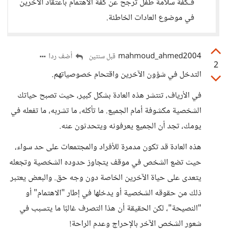
فـكفة سلامة طفل ترجح عن كفة الاهتمام باعتقاد الآخرين
في موضوع العادات الخاطئة.
mahmoud_ahmed2004
أضف ردا
قبل سنتين
2
التدخل في شؤون الآخرين واقتحام خصوصياتهم.
في الأرياف، تنتشر هذه العادة بشكل كبير، حيث تصبح حياتك
الشخصية مكشوفة أمام الجميع. ما تأكله، ما تشربه، ما تفعله في
يومك، تجد أن الجميع يعرفونه ويتحدثون عنه.
هذه العادة قد تكون مدمرة للأفراد والمجتمعات على حد سواء،
حيث تضع الشخص في موقف يتجاوز حدوده الشخصية وتجعله
يتعدى على حياة الآخرين الخاصة دون وجه حق. والبعض يعتبر
ذلك من حقوقه الشخصية أو يدخلها في إطار "الاهتمام" أو
"النصيحة"، لكن الحقيقة أن هذا التصرف غالبًا ما يتسبب في
شعور الشخص الآخر بالإحراج وعدم الراحة!