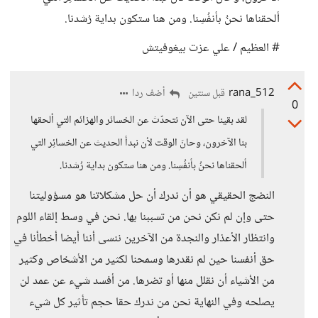
ألحقناها نحنُ بأنفُسِنا. ومن هنا ستكون بداية رُشدنا.
# العظيم / علي عزت بيغوفيتش
rana_512
أضف ردا
قبل سنتين
0
لقد بقينا حتى الآن نتحدّث عن الخسائر والهزائم التي ألحقها
بنا الآخرون، وحانَ الوقت لأن نبدأ الحديث عن الخسائِر التي
ألحقناها نحنُ بأنفُسِنا. ومن هنا ستكون بداية رُشدنا.
النضج الحقيقي هو أن ندرك أن حل مشكلاتنا هو مسؤوليتنا
حتى وإن لم نكن نحن من تسببنا بها. نحن في وسط إلقاء اللوم
وانتظار الأعذار والنجدة من الآخرين ننسى أننا أيضا أخطأنا في
حق أنفسنا حين لم نقدرها وسمحنا لكثير من الأشخاص وكثير
من الأشياء أن نقلل منها أو تضرها. من أفسد شيء عن عمد لن
يصلحه وفي النهاية نحن من ندرك حقا حجم تأثير كل شيء