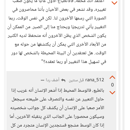
"أعتقد أنك محقة، فالانطباع الأول غالبًا ما يكون صعب
تغييره، وقد نشعر في بعض الأحيان بأننا محاصرون في
الصورة التي رسمها الآخرون لنا. لكن في نفس الوقت، ربما
التغيير يأتي تدريجيًا ويحتاج منا إلى الصبر. من الممكن أن
يكون الشخص الذي يظن الآخرون أنه متحفظ لديه الكثير
من الأبعاد الأخرى التي يمكن أن يكتشفها من حوله مع
الوقت. هل تعتقدين أن البيئة المحيطة بالشخص لها دور
في تسهيل هذا التغيير أو ربما تعقده؟"
rana_512
أضف ردا
قبل سنتين
0
بالطبع، فالوسط المحيط إذا أشعر الإنسان أنه غريب إذا
حاول التعبير عن نفسه والتصرف على طبيعته سيجعل
الأمر صعبا على الإنسان أن يكشف كل جوانب شخصيته
وسيكون محصورا على الجانب الذي يتقبله الآخرين، أما
إذا كان الوسط مشجع فستجدين الإنسان متجرد من كل