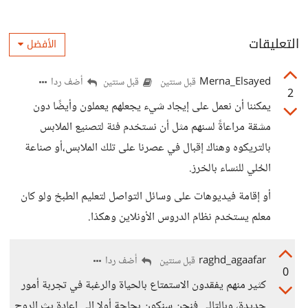
التعليقات
الأفضل
Merna_Elsayed
أضف ردا
قبل سنتين
قبل سنتين
2
يمكننا أن نعمل على إيجاد شيء يجعلهم يعملون وأيضًا دون
مشقة مراعاةً لسنهم مثل أن نستخدم فئة لتصنيع الملابس
بالتريكوه وهناك إقبال في عصرنا على تلك الملابس،أو صناعة
الحُلي للنساء بالخرز.
أو إقامة فيديوهات على وسائل التواصل لتعليم الطبخ ولو كان
معلم يستخدم نظام الدروس الأونلاين وهكذا.
raghd_agaafar
أضف ردا
قبل سنتين
0
كثير منهم يفقدون الاستمتاع بالحياة والرغبة في تجربة أمور
جديدة، وبالتالي فنحن سنكون بحاجة أولا إلى إعادة بث الروح