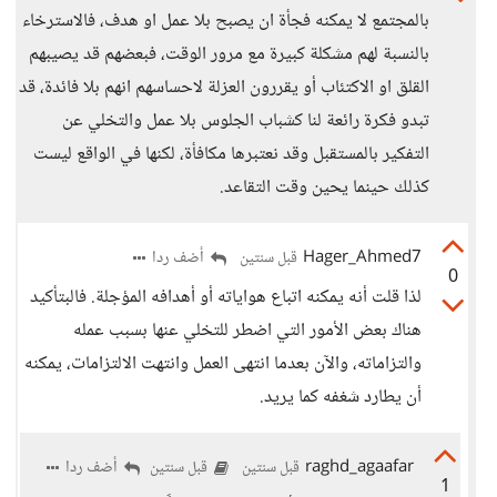
بالمجتمع لا يمكنه فجأة ان يصبح بلا عمل او هدف، فالاسترخاء
بالنسبة لهم مشكلة كبيرة مع مرور الوقت، فبعضهم قد يصيبهم
القلق او الاكتئاب أو يقررون العزلة لاحساسهم انهم بلا فائدة، قد
تبدو فكرة رائعة لنا كشباب الجلوس بلا عمل والتخلي عن
التفكير بالمستقبل وقد نعتبرها مكافأة، لكنها في الواقع ليست
كذلك حينما يحين وقت التقاعد.
Hager_Ahmed7
أضف ردا
قبل سنتين
0
لذا قلت أنه يمكنه اتباع هواياته أو أهدافه المؤجلة. فالبتأكيد
هناك بعض الأمور التي اضطر للتخلي عنها بسبب عمله
والتزاماته، والآن بعدما انتهى العمل وانتهت الالتزامات، يمكنه
أن يطارد شغفه كما يريد.
raghd_agaafar
أضف ردا
قبل سنتين
قبل سنتين
1