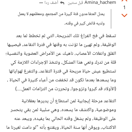
Amina_hachem
أضف ردا
قبل سنتين
1
يمثل المتقاعدون فئة كبيرة من المجتمع، ومعظمهم لا يعمل
ولديه فائض كبير في وقته،
تسقط في فخ الفراغ تلك الشريحة، التي لم تخطط لما بعد
الوظيفة، ولم تهيئ ما تؤثث به وقتها في فترة التقاعد، فيصيبها
القلق وانفلات الأعصاب، ناهيك عن الأمراض العضوية والنفسية؛
قلة من تدرك وتعي هذا المشكل، وتتخذ الإجراءات اللازمة كي
تستطيع عيش حياة مريحة في فترة التقاعد، والتفرغ لهواياتها
وما يسعدها بعدما تكون قد تخففت من أعباء كثيرة في الحياة ،
(الأولاد قد كبروا وتزوجوا، وتحررت من التزامات العمل....)
التقاعد مرحلة إيجابية لمن استطاع أن يديرها بعقلانية
وموضوعية، واكتشف ما يسعده، وهي سلبية لمن بقي يتحسر
على الوظيفة، ولم يشغل وقته الحالي بما يفيده، ويبعد عنه
الاكتئاب، ويوقن أنها سنة الحياة، ويقتنع بأنه "لو دامت لغيرنا ما