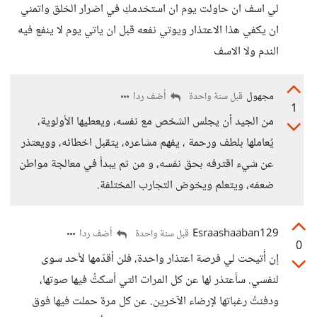
لي اسف ان حاولت يوم ان استخدمكِ في اضرار الخلق واتمني
ان يكفي هذا الاعتذار ويوتي نفعه قبل ان ياتي يوم لا ينفع فيه
الندم ولا الاسف
مجهول
أضف ردا
قبل سنة واحدة
1
من الجيد أن يجلس الشخص مع نفسه، ويعطيها الأولوية،
يُعاملها بلطف ورحمة ، يفهم مشاعره، يتقبل اخطائه، وويعتذر
عن شيء اقترفه بحق نفسه، و من ثم يبدأ في معالجة مواطن
ضعفه، ويتعلم ويخوض التجارب المختلفة.
Esraashaaban129
أضف ردا
قبل سنة واحدة
0
إن أُتيحت لي فرصة اعتذار واحدة، فلن أقدّمها لأحد سوى
لنفسي. سأعتذر لها عن كل المرات التي أسكتُّ فيها صوتها،
ودفنتُ رغباتها لإرضاء الآخرين. عن كل مرة حملت فيها فوق