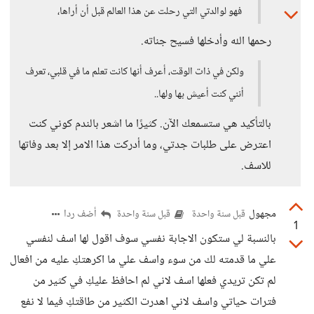
فهو لوالدتي التي رحلت عن هذا العالم قبل أن أراها،
رحمها الله وأدخلها فسيح جناته.
ولكن في ذات الوقت، أعرف أنها كانت تعلم ما في قلبي، تعرف
أنني كنت أعيش بها ولها..
بالتأكيد هي ستسمعك الآن. كثيرًا ما اشعر بالندم كوني كنت
اعترض على طلبات جدتي، وما أدركت هذا الامر إلا بعد وفاتها
للاسف.
مجهول
أضف ردا
قبل سنة واحدة
قبل سنة واحدة
1
بالنسبة لي ستكون الاجابة نفسي سوف اقول لها اسف لنفسي
علي ما قدمته لك من سوء واسف علي ما اكرهتكِ عليه من افعال
لم تكن تريدي فعلها اسف لاني لم احافظ عليكِ في كثير من
فترات حياتي واسف لاني اهدرت الكثير من طاقتكِ فيما لا نفع