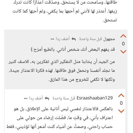
طاقتها، وسامحت من لا يستحق، وصدّقت أعذارًا كانت تدرك
زيفها. أعتذر لها لأنني لم أحمِها بما يكفي، ولم أُحبّها كما كانت
تستحق.
مجهول
أضف ردا
قبل سنة واحدة
0
قد يفهم البعض أنك شخص أناني. بالطبع أمزح:)
من الجيد أن ينتابنا مثل التفكير الذي تفكرين به، للاسف كثير
ما نجلد أنفسنا ونحمل فوق طاقتها. لهذه فكرة الاعتذار جيدة،
ولكنها لا تكفي للخروج من هذا المازق.
Esraashaaban129
أضف ردا
قبل سنة واحدة
0
بالعكس فالاعتذار لنفسي ليس أنانية على الإطلاق، بل هو
اعتراف بأني، في وقتٍ ما، فضّلت إرضاء من حولي على
حساب راحتي، وصمتُّ عن أشياء كنت أشعر أنها تؤذيني، فقط