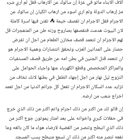
الاف الابناء ماتو في غزة إن سالوك عن الارهاب فقل لم اري شرء
مز إرهاب الدولة ولم اري اسوء من ارهاب الكيان إن سالوك عن
الاجرام فقل الاجرام ان تقصف خيمة ⛺ تقتن فيها اسرة كاملة
لان البيوت هدمت فتقصفها بصاروخ وزنه طن من المتفجرات قل
لهم الاجرام ان تتعمد قصف مخازن الطعام من اجل ان تفرض
حصار على المدانين العزب وتحقق انتصارات وهمية الاجرام هو
ان تتعمد قتل الجنين في بطن امه عن طريق قصف المستفيات
والمراكز المتخصص وقطع الكهرباء عنها واجباء الحوامل على
النزوح ليل نهار من اجل إجهاد الطفل في بطنها لانك تخاف من
تزايد عدد السكان الاجرام ان تفعل كل جرائم الدنيا من اجل تعمد
اخراج شعب من ارضه.
إن قالو لك من اكثر من ذلك اجرام واثم اكثر من ذلك الذي خرج
في حفلات كبري واخوانه على بعد امتار يموتون جوع اكثر من
ذلك الذي انبطح وتنصر من القضية لارضاء هواء ما كان بالغه وما
نفعه تنصر منه اكثر من ذلك ان تسمع منبطح يسب المسجد