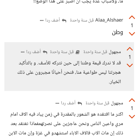
ما، ولأسباب عدة يجب أن أصبر على هذا الوضع!!
Alaa_Alshaer
أضف ردا
قبل سنة واحدة
1
وطن
مجهول
أضف ردا
قبل سنة واحدة
قبل سنة واحدة
1
قد لا ندرك قيمة وطننا إلى حين نتركه للأسف. و بالتأكبد
هجرتنا ليس طواعية منا، فنحن أحيانًا مجبرون على ذلك
الخيار.
مجهول
أضف ردا
قبل سنة واحدة
1
اكثر ما افتقده هو الشعور بالمقدرة في زمن يباد فيه الاف امام
مري واعين الناس ونحن عاجزين على نصرتهمفماذا نفتقد بعد
ذلك إن مات الاب فالاف الاباء استشهدو في غزة وإن مات الابن