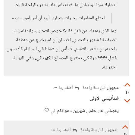
نتشارك سويًا ونتبادل ما افتقدناه، لعلنا نشعر بالراحة قليلا
أحتاج للمغامرات وخبرات وتجارب أريد أن أمر بأمور عديده
وما الذي يمنعك من فعل ذلك؟ خوض التجارب والمغامرات
تضيف لنا شعور بالتحدي. الانسان إن لم يخرج من منطقة
راحته، لن يشعر بالتقدم. لا بأس إن فشلنا في البداية، فأديسون
فشل 999 مرة كي يخترخ المصباح الكهربائي، وفي النهاية
اخترعه.
مجهول
أضف ردا
قبل سنة واحدة
0
طُمأنينَتي الأولى
يفصِلُني عن حلمي شهرين دعواتكم لي 🤍
مجهول
أضف ردا
قبل سنة واحدة