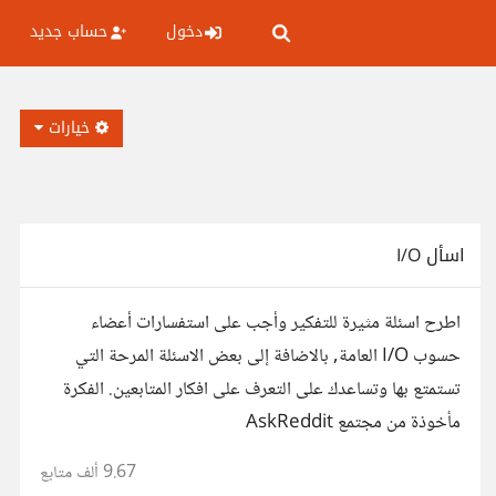
دخول
حساب جديد
خيارات
اسأل I/O
اطرح اسئلة مثيرة للتفكير وأجب على استفسارات أعضاء
حسوب I/O العامة, بالاضافة إلى بعض الاسئلة المرحة التي
تستمتع بها وتساعدك على التعرف على افكار المتابعين. الفكرة
مأخوذة من مجتمع AskReddit
9.67 ألف
متابع