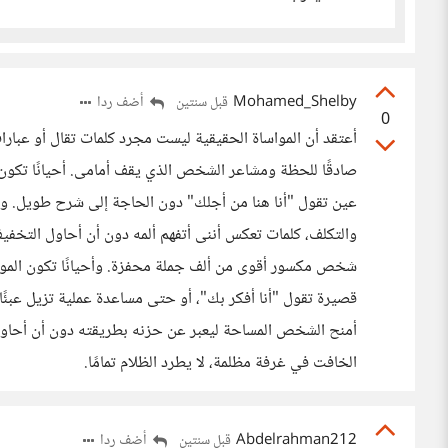
Mohamed_Shelby
أضف ردا
قبل سنتين
0
أعتقد أن المواساة الحقيقية ليست مجرد كلمات تقال أو عبا
صادقًا للحظة ومشاعر الشخص الذي يقف أمامى. أحيانًا تك
عين تقول "أنا هنا من أجلك" دون الحاجة إلى شرح طويل. وأح
والتكلف، كلمات تعكس أننى أتفهم ألمه دون أن أحاول التخفي
شخص مكسور أقوى من ألف جملة محفزة. وأحيانًا تكون المواس
قصيرة تقول "أنا أفكر بك"، أو حتى مساعدة عملية تزيل عبئً
أمنح الشخص المساحة ليعبر عن حزنه بطريقته دون أن أحاول 
الخافت في غرفة مظلمة، لا يطرد الظلام تمامًا.
Abdelrahman212
أضف ردا
قبل سنتين