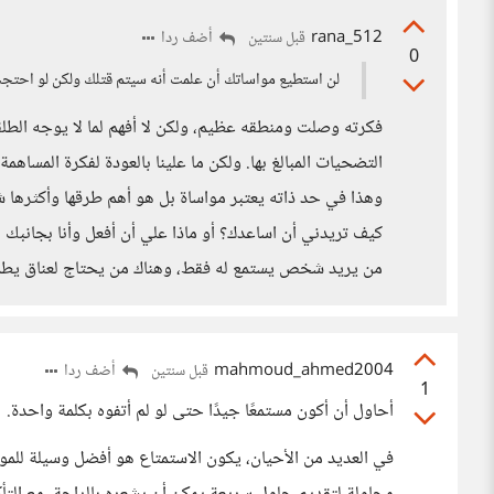
rana_512
أضف ردا
قبل سنتين
0
لن استطيع مواساتك أن علمت أنه سيتم قتلك ولكن لو احتجت 
فكرته وصلت ومنطقه عظيم، ولكن لا أفهم لما لا يوجه الطلقة
التضحيات المبالغ بها. ولكن ما علينا بالعودة لفكرة الم
وهذا في حد ذاته يعتبر مواساة بل هو أهم طرقها وأكثرها 
كيف تريدني أن اساعدك؟ أو ماذا علي أن أفعل وأنا بجانبك
من يريد شخص يستمع له فقط، وهناك من يحتاج لعناق يطمأ
mahmoud_ahmed2004
أضف ردا
قبل سنتين
1
أحاول أن أكون مستمعًا جيدًا حتى لو لم أتفوه بكلمة واحدة.
في العديد من الأحيان، يكون الاستمتاع هو أفضل وسيلة للمو