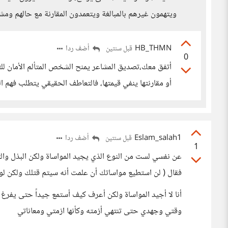
ويتهمون غيرهم بالمبالغة ويتعمدون المقارنة مع حالهم ومشك
HB_THMN
أضف ردا
قبل سنتين
0
أتفق معك،تصديق المشاعر يمنح الشخص المتألم الأمان للتع
أو مقارنتها ينفي قيمتها، فالتعاطف الحقيقي يتطلب فهم ا
Eslam_salah1
أضف ردا
قبل سنتين
1
عن نفسي لست من النوع الذي يجيد المواساة ولكن البذل وا
فقال ( لن استطيع مواساتك أن علمت أنه سيتم قتلك ولكن لو
أنا لا أجيد المواساة ولكن أعرف كيف أستمع جيداً حتى يفر
وقتي وجهدي حتى تنتهي أزمته وكأنها ازمتي ومعاناتي