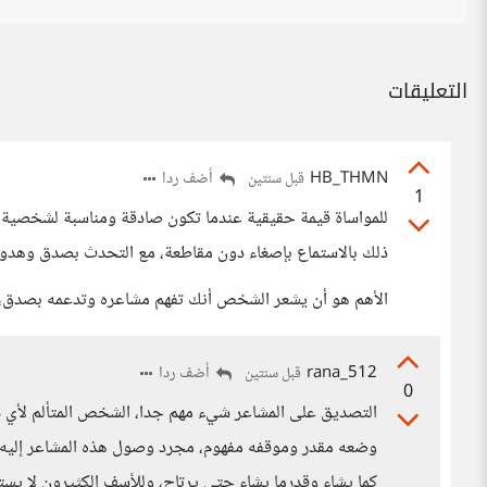
التعليقات
HB_THMN
أضف ردا
قبل سنتين
1
للمواساة قيمة حقيقية عندما تكون صادقة ومناسبة لشخصي
ذلك بالاستماع بإصغاء دون مقاطعة، مع التحدث بصدق وهدوء ل
الأهم هو أن يشعر الشخص أنك تفهم مشاعره وتدعمه بصدق، مع
rana_512
أضف ردا
قبل سنتين
0
التصديق على المشاعر شيء مهم جدا، الشخص المتألم لأ
وضعه مقدر وموقفه مفهوم، مجرد وصول هذه المشاعر إليه
كما يشاء وقدرما يشاء حتى يرتاح، وللأسف الكثيرون لا يس