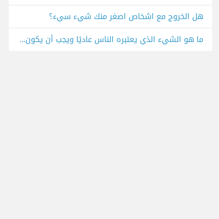
هل الخروج مع اشخاص اصغر منك شيء سيء؟
ما هو الشيء الذي يعتبره الناس عاديًا ويجب أن يكون غير عادي؟