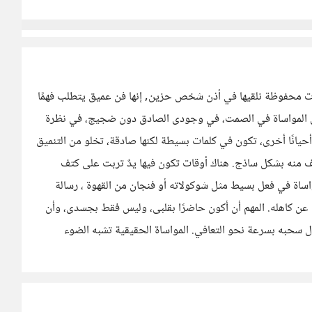
رات محفوظة نلقيها في أذن شخص حزين, إنها فن عميق يتطلب فهمًا
ون المواساة في الصمت، في وجودى الصادق دون ضجيج، في نظرة
يانًا أخرى، تكون في كلمات بسيطة لكنها صادقة، تخلو من التنميق
ف منه بشكل ساذج. هناك أوقات تكون فيها يدٌ تربت على كتف
اة في فعل بسيط مثل شوكولاته أو فنجان من القهوة ، رسالة
ا عن كاهله. المهم أن أكون حاضرًا بقلبى، وليس فقط بجسدى، وأن
سحبه بسرعة نحو التعافي. المواساة الحقيقية تشبه الضوء