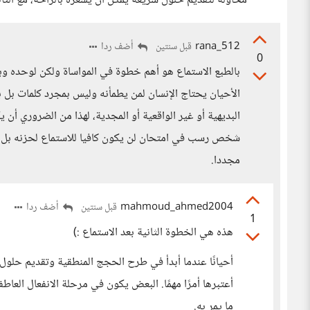
محاولة لتقديم حلول سريعة يمكن أن يشعره بالراحة، مع التأك
rana_512
أضف ردا
قبل سنتين
0
بالطبع الاستماع هو أهم خطوة في المواساة ولكن لوحده وب
الأحيان يحتاج الإنسان لمن يطمأنه وليس بمجرد كلمات بل
البديهية أو غير الواقعية أو المجدية، لهذا من الضروري أن ي
شخص رسب في امتحان لن يكون كافيا للاستماع لحزنه بل من
مجددا.
mahmoud_ahmed2004
أضف ردا
قبل سنتين
1
هذه هي الخطوة الثانية بعد الاستماع :)
أحيانًا عندما أبدأ في طرح الحجج المنطقية وتقديم حلول
أعتبرها أمرًا مهمًا. البعض يكون في مرحلة الانفعال العا
ما يمر به.