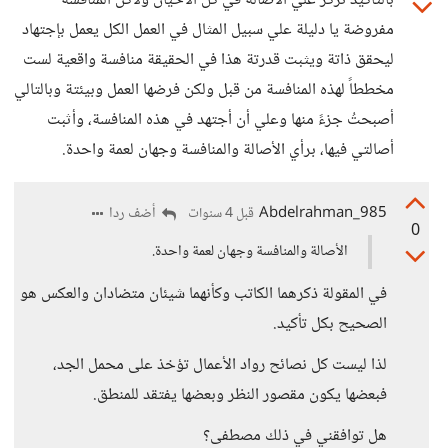
بالتأكيد نركز علي الأصالة في كل الأحيان ولاكن المنافسة
مفروضة يا دليلة علي سبيل المثال في العمل الكل يعمل بإجتهاد
ليحقق ذاتة ويثبت قدرتة هذا في الحقيقة منافسة واقعية لست
مخططاً لهذه المنافسة من قبل ولكن فرضها العمل وبيئتة وبالتالي
أصبحتُ جزءً منها وعلي أن أجتهد في هذه المنافسة، وأثبت
أصالتي فيها، برأي الأصالة والمنافسة وجهان لعمة واحدة.
Abdelrahman_985
أضف ردا
قبل 4 سنوات
0
الأصالة والمنافسة وجهان لعمة واحدة.
في المقولة ذكرهما الكاتب وكأنهما شيئان متضادان والعكس هو
الصحيح بكل تأكيد.
لذا ليست كل نصائح رواد الأعمال تؤخذ على محمل الجد،
فبعضها يكون مقصور النظر وبعضها يفتقد للمنطق.
هل توافقني في ذلك مصطفى؟