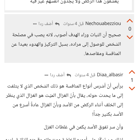
يعشقون هذا الركض ولا يجدون أنفسهم غير فيه
Nechouabezziou
أضف ردا
قبل 4 سنوات
0
صحيح أن الثبات وراء الهدف أصوب، لانه يصب في مصلحة
الشخص للوصول إلى مراده، بسبل التركيز والهدوء بعيدا عن
المنافسة ومقاصدها.
Diaa_albasir
أضف ردا
قبل 4 سنوات
1
برأيي أنّ أشرس أنواع المنافسة هو ذلك الشخص الذي لا يتلفت
إلى ما يحدث حوله، يقال بأنّ الغزال الميّت هو الغزال الذي ينظر
إلى الخلف أثناء الركض من الأسد وبأنّ الغزال عادةً أسرع من
الأسد بكثير جداً!
وأن سر تفوق الأسد يكمن في غلطات الغزل