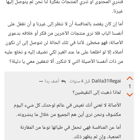
فنثري المحتوى أو نثري المنتجات بفكرة لنا نحن لم يتوصل إليها
غيرنا.
أما إن كان يقصد بالمنافسة أن لا ننظر إلى غيرنا و أن نقفل على
أنفسنا الباب فلا نرى منتجات الآخرين من فكر أو خلافه بدعوى
الأصالة؛ فهو مخطئ. لأننا في تلك الحالة لن نتوصل إلى ان نكون
أصلاء إلا لو اطلعنا على ما عند الغير لكي نضيف إليه و نخلع عليه
من ذات أنفسنا الأصيلة التي لا تتكرر. ألا تتفقين معي يا دليلة؟
Dalila31Regai
أضف ردا
قبل 4 سنوات
1
لماذا ذهبت إلى النقيضين؟
الأصالة لا تعني أنك تعيش في عالم لوحدك، كل شيء اليوم
مكشوف ونحن نرى أين هم الجميع من خلال ما ينشرونه.
أما عن المنافسة فهي تحمل في طياتها نوعا من المقارنة
المتعبة، وإن لم يظهر ذلك.