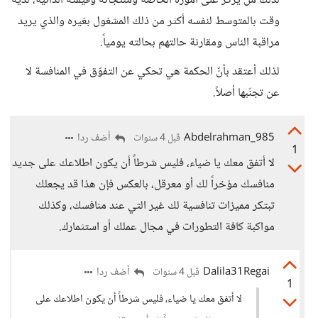
لذلك من يُركّز على أموره الخاصّة ومنتجاته وقيمته الذاتية، لديه
وقت بالمتوسط لنفسه أكثر من ذلك المشغول بغيره والذي يريد
مراقبة الناس ومقارنة حالتهم بحالته يومياً.
لذلك أعتقد بأنّ الحكمة هي تحكي عن التفوّق في المنافسة لا
عن تجنّبها أصلاً.
Abdelrahman_985
أضف ردا
قبل 4 سنوات
1
لا أتفق معك يا ضياء، فليس شرطاً أن يكون اطلاعك على جديد
منافسك مؤخراً لك أو معرقل، بالعكس فإن هذا قد يجعلك
تبتكر مميزات تنافسية لك غير التي عند منافسك، وكذلك
مواكبة كافة التطورات في مجال عملك أو استثمارك.
Dalila31Regai
أضف ردا
قبل 4 سنوات
1
لا أتفق معك يا ضياء، فليس شرطاً أن يكون اطلاعك على