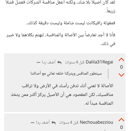
لقد كان أصيلاً بلا شك، ولكنه أغفل منافسة الشركات ففشل فشلاً
زريعاً.
فمقولة رافيكانت ليست شاملة وليست دقيقة كذلك،
فأنا لا أجد تعارضاً بين الأصالة والمنافسة، لنهتم بكلاهما ولا ضير
في ذلك.
Dalila31Regai
أضف ردا
قبل 4 سنوات
0
سيتطور المنافس ويتركنا خلفه نعاني مع أصالتنا
الأصالة لا تعني أنك تدفن رأسك في الأرض ولا تراقب
منافسيك، لكن المقصود هي أن الأصيل يركز أكثر ممن يتخذ
المنافسة مبدأ له.
Nechouabezziou
أضف ردا
قبل 4 سنوات
0