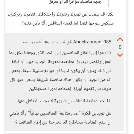
جديد منافسك مؤخراً لك أو معرقل
لكنه قد يبعدك عن تميزك وتفردك واختلافك، فنظرك وتركيزك
سيكون موجها فقط لما قدمه المنافس، ألا تظن ذلك؟
Abdelrahman_985
أضف ردا
قبل 4 سنوات
0
لا أدعوا إلى النظر للمنافسين إلى الحد الذي يجعلنا نخل بما
نفعل ونقصر فيه، بل متابعته لمعرفة الجديد دون أن نبالغ
في ذلك ودون أن يكون لدينا أي دوافع سلبية سيئة، بمعنى
أنه من الجيد أن يكون هناك منافسة شريفة يسعى فيها كل
طرف في تقديم أوراق إعتماده لدى المستهلكين.
لذا أجد متابعة المنافسين ضرورة لا يجب التغافل عنها.
هل تؤيدين فكرة "عدم متابعة المنافسين نهائياً" وألا تظني
ان عدم المتابعة مخاطرة قد تخرجنا من إطار المنافسة؟