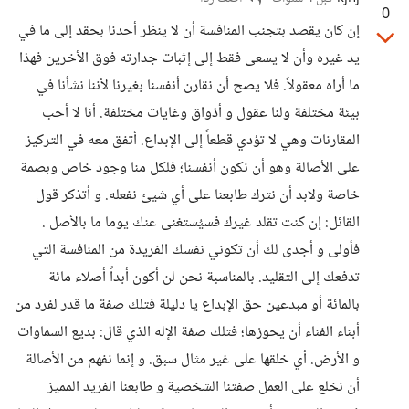
0
إن كان يقصد بتجنب المنافسة أن لا ينظر أحدنا بحقد إلى ما في
يد غيره وأن لا يسعى فقط إلى إثبات جدارته فوق الأخرين فهذا
ما أراه معقولاً. فلا يصح أن نقارن أنفسنا بغيرنا لأننا نشأنا في
بيئة مختلفة ولنا عقول و أذواق وغايات مختلفة. أنا لا أحب
المقارنات وهي لا تؤدي قطعاً إلى الإبداع. أتفق معه في التركيز
على الأصالة وهو أن نكون أنفسنا؛ فلكل منا وجود خاص وبصمة
خاصة ولابد أن نترك طابعنا على أي شيئ نفعله. و أتذكر قول
القائل: إن كنت تقلد غيرك فسيُستغنى عنك يوما ما بالأصل .
فأولى و أجدى لك أن تكوني نفسك الفريدة من المنافسة التي
تدفعك إلى التقليد. بالمناسبة نحن لن أكون أبداً أصلاء مائة
بالمائة أو مبدعين حق الإبداع يا دليلة فتلك صفة ما قدر لفرد من
أبناء الفناء أن يحوزها؛ فتلك صفة الإله الذي قال: بديع السماوات
و الأرض. أي خلقها على غير مثال سبق. و إنما نفهم من الأصالة
أن نخلع على العمل صفتنا الشخصية و طابعنا الفريد المميز