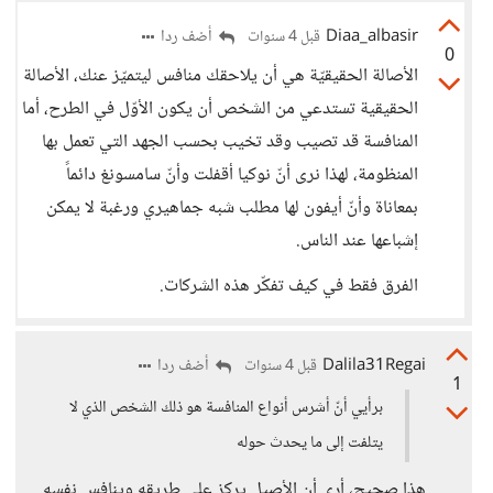
Diaa_albasir
أضف ردا
قبل 4 سنوات
0
الأصالة الحقيقيّة هي أن يلاحقك منافس ليتميّز عنك، الأصالة
الحقيقية تستدعي من الشخص أن يكون الأوّل في الطرح، أما
المنافسة قد تصيب وقد تخيب بحسب الجهد التي تعمل بها
المنظومة، لهذا نرى أنّ نوكيا أقفلت وأنّ سامسونغ دائماً
بمعاناة وأنّ أيفون لها مطلب شبه جماهيري ورغبة لا يمكن
إشباعها عند الناس.
الفرق فقط في كيف تفكّر هذه الشركات.
Dalila31Regai
أضف ردا
قبل 4 سنوات
1
برأيي أنّ أشرس أنواع المنافسة هو ذلك الشخص الذي لا
يتلفت إلى ما يحدث حوله
هذا صحيح، أرى أن الأصيل يركز على طريقه وينافس نفسه.