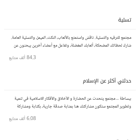
تسلية
مجتمع للترفيه والتسلية. ناقش واستمتع بالألعاب، النكت، الميمز، والتسلية العامة.
شارك لحظاتك المضحكة، ألعابك المفضلة، وتفاعل مع أعضاء آخرين يبحثون عن
المتعة والمرح.
84.3 ألف
متابع
حدثني أكثر عن الإسلام
ببساطة .. مجتمع يتحدث عن الحضارة و الأخلاق والأفكار الاسلامية في تنمية
وتطوير المجتمع ستكون مشاركتك هنا بمثابة صدقة جارية، بكتابة ومشاركة
الاحاديث و الدروس التي تود نشرها لنشر الود و المعرفة.
6.08 ألف
متابع