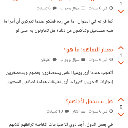
1
زميلة أريد مواساتها، خاصة في المجتمع الغربي الذي أعيش به
قبل 6 سنوات
سؤال وجواب
6 تعليقات
حاليا الخالي -بنظري- من الدعم النفسي والعاطفي اللازمان
كما قرأتم في العنوان.. ما هي ردة فعلكم عندما تدركون أن أمرا ما
للشخص. أريد أن أشعرهم أن لهم صوت يُسمع وأحد يشعر بهم،
شبه مستحيل وتتأكدون من ذلك؟ هل تحاولون به حتى لو
ولكني أخاف أن أُفهم بشكل خاطئ فأنا بفعلتي غريبة
استنزف بعضا من طاقتكم؟ أم أنكم تستسلمون للأمر الواقع
وتبحثون عن طريق آخر لتحقيق هدفكم؟
معيار التفاهة! ما هو؟
1
قبل 6 سنوات
سؤال وجواب
تعليقان
أتعجب عندما أرى يوميا الناس يستصغرون بعضهم ويستصغرون
إنجازات الآخرين! كثيرا ما أرى تعليقات هدامة لصانعي المحتوى
باليوتيوب على سبيل المثال، يرون الطبخ، والبحث عن الآثار،
والتجول حول العالم لرؤية الثقافات والبلاد المختلفة، وأحيانا
هل ستتحمل لأجلهم؟
0
نشر الشخص ليومياته، كل ذلك يرونه تافها! هل الدنيا فقط أطباء،
قبل 6 سنوات
أفكار
10 تعليقات
مهندسين، مهنيين فقط! أرى الناس يرون هذه الأمور تافهة ومع
في بعض الدول، أجد ذوي الاحتياجات الخاصة ترافقهم كلابهم
ذلك يتسلون بها! يرونها تافهة، ويشاهدون مسلسلا أو فيلما بعدها