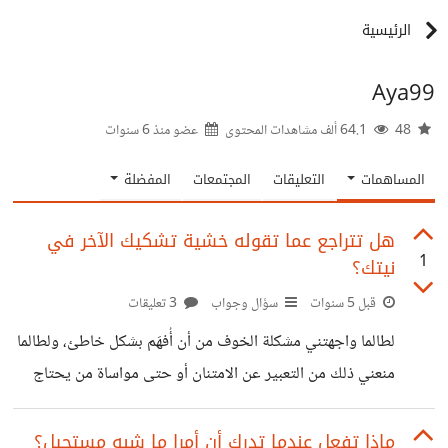
الرئيسية
Aya99
48
64.1 ألف مشاهدات المحتوى
عضو منذ
6 سنوات
المساهمات
التعليقات
المجتمعات
المفضلة
هل تتراجع عما تقوله خشية تشكيك الآخر في
1
نيتك؟
قبل 5 سنوات
سؤال وجواب
3 تعليقات
لطالما واجهتني مشكلة الخوف من أن أُفهَم بشكل خاطئ، ولطالما
منعني ذلك من التعبير عن الامتنان أو حتى مواساة من يحتاج
المواساة. أحيانًا، يكون أستاذًا جامعيًا أود أن أشكره، فأتردد خشية
أن يظن أني أشكره بنية غير أكاديمية لشيوع ذلك. أحيانًا تكون
ماذا تفعل عندما تدرك أن أمرا ما شبه مستحيل؟