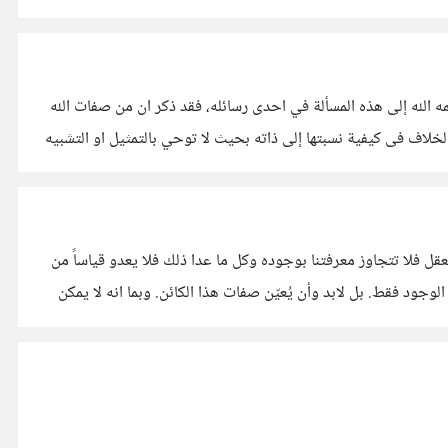
 الله إلى هذه المسألة في احدى رسائله، فقد ذكر ان من صفات الله
 ذاته بحيث لا توحي بالتمثيل او التشبيه
حانه تعالى غيب الغيوب، وما كان غيباً لا يُعرَف شيئاً من كنهه إلّا بواسطة، والواسطة عندنا هي الوحي. أمّا معرفتنا به على الحقيقة بالعقل فلا تتجاوز معرفتنا بوجوده وكل ما عدا ذلك فلا يعدو قياساً من
ن ككائن فضولي قائس، لا يتوقّف عند الوجود فقط. بل لابد وأن يُعيّن صفات هذا الكائن. وبما انه لا يمكن