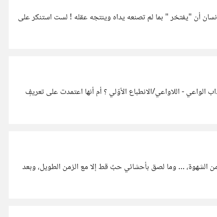
نسان أن "يفتخر " بما لم تصنعه يداه وينتجه عقله ! لست استنكر على
الواعي - اللاواعي/الانطباع الأوّلي ؟ أم أنها اعتمدت على تعريفٍ
من الشهوة، … وما لصق بأحشائي حبٌ قط إلا مع الزمن الطويل، وبعد