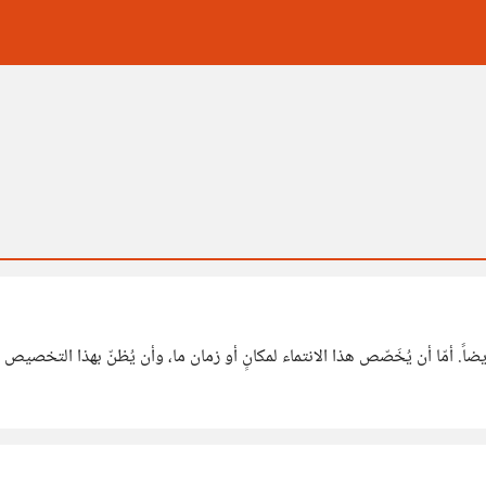
لا اعتقد ان الانتماء أمرٌ جيد فقط، ولكن اعتقد انه امرٌ ضروري ايضاً. أمّا أن يُخَصّص هذا الانتماء