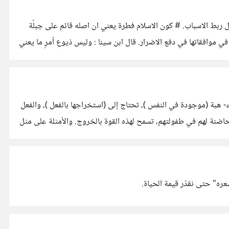
الفطرة : هي الجِبِلّة او النظام الذي وضعه الله تعالى في الانسان. أ/ هناك فطرة جسدية : مثل المشي على القدمين. ب/ هناك فطرة عقلية : مثل ربط الاسباب. # كون الاسلام فطرة يعني ان اصله قائم على جبلّة
الانسان. فأصل الدين والفطرة تقتضي التوحيد، والبحث عن المصلحة، - البحث عن المصالح من الفطرة - اما التفاريع في الشرائع فهي فطرية في موافقاتها في دفع الاضرار. قال ابن سينا : وليس ذيوع أمرٍ ما يعني
هذه النظرة قابلة للتعقّل -ذات معنى-. والعبقرية -وهي غير الذكاء- هبة (موجودة في النفس )، تحتاج إلى (استخراجها بالفعل )، والفعل
يئة حاضنة لهم في طفولتهم، تسمح لهذه القوة بالخروج. والأمثلة على مثل
شعره" حتى نقدّر قيمة الحياة.