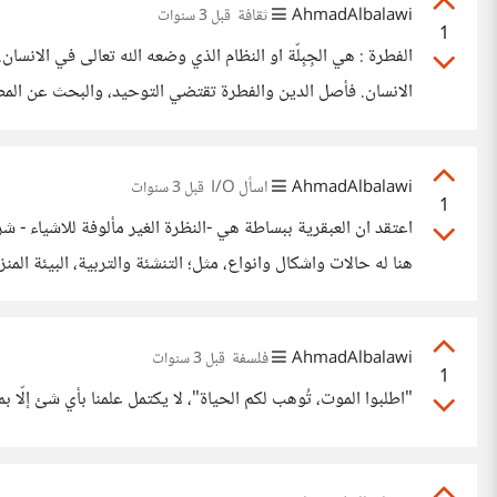
AhmadAlbalawi
ثقافة
قبل 3 سنوات
1
موافقته للفطرة ، فما لم
AhmadAlbalawi
اسأل I/O
قبل 3 سنوات
1
هنا له حالات واشكال وانواع، مثل؛ التنشئة والتربية، البيئة الم
هذه الحالات كثيرة، والذي ينظر إلى عباقرة القرن المنصرم أو ال
AhmadAlbalawi
فلسفة
قبل 3 سنوات
1
"اطلبوا الموت، تُوهب لكم الحياة"، لا يكتمل علمنا بأي شئ إلّا ب