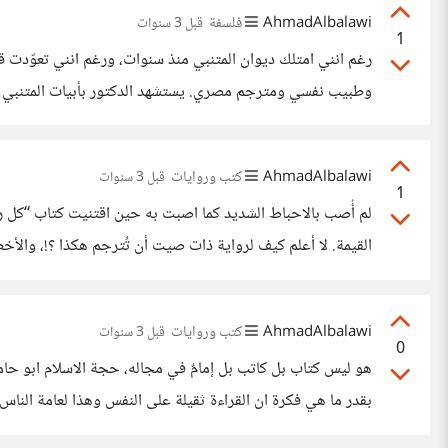
AhmadAlbalawi
فلسفة
قبل 3 سنوات
1
رغم انني امتلك ديوان المتنبي منذ سنوات، ورغم انني تعوّدت قراء
وطبيب نفسي ومترجم مصري. يستشهد الدكتور بأبيات المتنبي كثيراً، 
جَزَيْتُ عَلَى ابْتِسَامٍ بِابْتِسَامِ.. وَصِرْتُ أَشُكُّ فِيمَنْ أَصْطَفِيهِ .. لِعِلْمِي أَنَّهُ بَعْضُ الأَنَامِ ..
AhmadAlbalawi
كتب وروايات
قبل 3 سنوات
1
لم أُصب بالاحباط الشديد كما اصبت به حين اقتنيت كتاب “كل رجا
القيمة. لا أعلم كيف لرواية ذات صيت أن تُترجم هكذا ؟!، والأ
AhmadAlbalawi
كتب وروايات
قبل 3 سنوات
0
لقرائته واستيعابه.