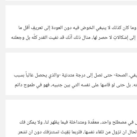
 وما كان كذلك لا ينبغي الخوض فيه دون العودة إلى تعريفٍ أقل ما
يُقال عنه أنه متّفقٌ أو مُجمَعٌ عليه ، يكون نقطة انطلاق للبحث والتساؤل والتقصّي. أمّا أن نُسهب في المسألة بتعريفٍ شخصي، فهذا مما يؤدي إلى إشكالاتٍ لا حصر لها، مثال ذلك أنّك قد نفيت القدر كلّه بل وجعلته
الوظيفي، الصحة- حتى تصل إلى درجة متدنيّة -والذي يحصل غالباً بسبب
 منه. بل حتى لو قاسها على نفسه التي بين جنبيه، فهو في طموح دائم
زَل في مصطلح واحد، معقّدة ومتداخلة فيما يظهر لنا، ولا يمكن فك
لحال ان تزول من تلقاء نفسها، فلربما بَقِيَتْ تستنزفك دون ان تشعر