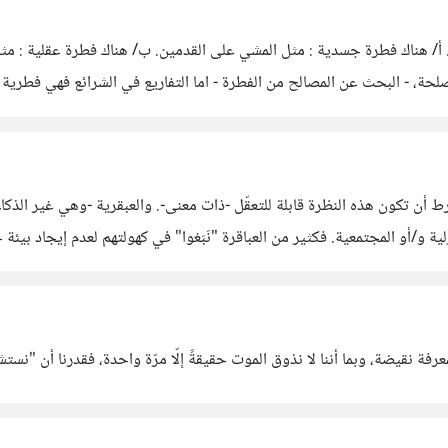
اعتقد ان العبقرية ببساطة هي -النظرة الغير مألوفة للاشياء - شرط أن تكون 
نزلية و/أو المجتمعية. فكثير من العباقرة "نَبَغوا" في كهولتهم لعدم إيجاد ب
ذي قبله يجد ان
معرفة نقيضة، وبما أننا لا نذوق الموت حقيقةً إلّا مرّة واحدة، فقدرنا أن "نست