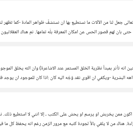
ة، فالله تعالى جعل لنا من الآلات ما نستطيع بها ان نستشفّ ظواهر المادة -كما تظهر 
س حتى بان لهم قصور الحس عن امكان المعرفة بلْه تمامها. ثم هناك العقلانيون ال
ه البشرية -ويكفي ان اقوى نقد وُجّه اليه كان :اذا كان للموجود ان يوجد فلاب
ون ممن يخربش او يرسم او يحش على الكتب ، إلا انني لا استطيع ذلك. نفسي
. هناك من لا يلقي بالاً لجودة كتبه مع مرور الزمن رغم انه يحفظ كل ما فيه