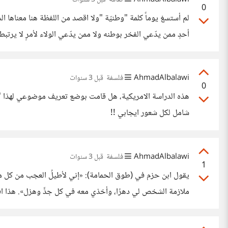
0
لم أستسغ يوماً كلمة "وطنيّة "ولا اقصد من اللفظة هنا معناها
أحدٍ ممن يدّعي الفخر بوطنه ولا ممن يدّعي الولاء لأمرٍ لا يرتبط
AhmadAlbalawi
فلسفة
قبل 3 سنوات
0
هذه الدراسة الامريكية، هل قامت بوضع تعريف موضوعي لهذا "الحب
شامل لكل شعور ايجابي !!
AhmadAlbalawi
فلسفة
قبل 3 سنوات
1
يقول ابن حزم في (طوق الحمامة): «إني لأطيلُ العجب من كل من 
ملازمة الشخص لي دهرًا، وأخذي معه في كل جدٍّ وهزل». هذا ا