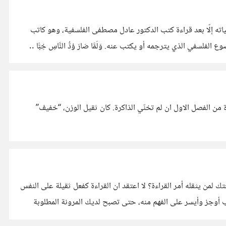
بياته إلّا بعد قراءة كتب الدكتور عادل مصطفى الفلسفية، وهو كاتب
الذي يترجمه أو يكتب عنه. وَلَمَّا صَارَ وُدُّ النَّاسِ خِبًّا ..
 من الفصل الاول ان لم تخنّي الذاكرة. كان ثقيل الوزن، “خفيف”
هو ليس كتاب بل كاتب بل إمامٌ في مجاله، حجة الاسلام ابو حامد الغزالي رحمه الله. غيّر منهجيّة تفكيري ورؤيتي للعالم من حولي. ما نصيحتك لمن يثقله أمر القراءة؟ لا اعتقد ان القراءة كفعل ثقيلة على النفس
ة ان القراءة ثقيلة على النفس وهذا لعامة الناس. أمّا للقرّاء فإمّا ان تبدّل الموضوع/الحقل لا الكتاب وإمّا أن تبدّل الكتاب بكتاب أوجز وأيسر على الفهم منه، حتى تصبح لديك المرونة المطلوبة