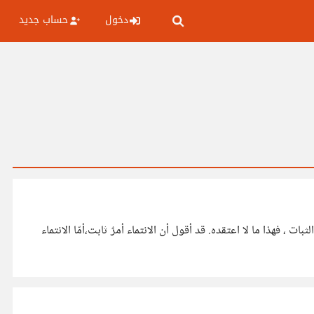
دخول
حساب جديد
 لمكانٍ أو زمان ما، وأن يُظنّ بهذا التخصيص الثبات ، فهذا ما لا اعتقده. قد أقول أن الانتماء أمرٌ ثابت،أمّا الانتماء