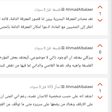
AhmadAlbalawi
فلسفة
قبل 3 سنوات
1
نقد مصادر المعرفة البشرية يبيّن لنا قصور المعرفة التامّ
انظر إلى الحسّيين مع المادة؛ ادّعوا امكان المعرفة التامّة بالح
الوضعية المنطقية امام اعينهم وظهرت المغالطات العقلية لديهم؛
AhmadAlbalawi
فلسفة
قبل 3 سنوات
0
الفلسفة واهيه وقد نقدها القاصي والداني لما فيها من نقض للبداه
الادراك نفسه). وعلاقة الوعي بالمادة قاصرةٌ عن التعريف، اذا
AhmadAlbalawi
اسأل I/O
قبل 3 سنوات
1
اعتقد انه على حسب شخصية الانسان نفسه، رغم اني اتمنى ان اك
على الارفف وهناك من يضعها على سريره متى ما توقّف عن القراءة