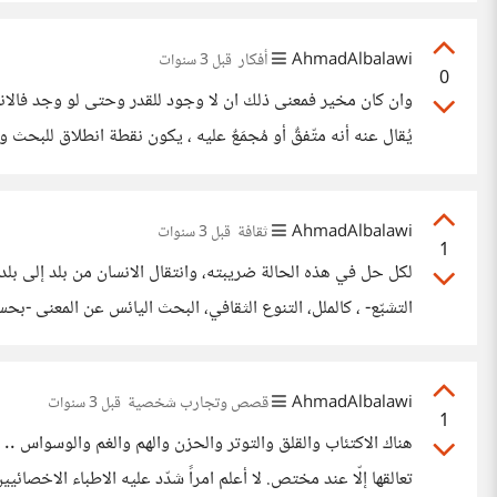
رغم
AhmadAlbalawi
أفكار
قبل 3 سنوات
0
وان كان مخير فمعنى ذلك ان لا وجود للقدر وحتى لو وجد فالانسان
مُحتَكِمٌ لأفعال العباد فقط لعلّة
AhmadAlbalawi
ثقافة
قبل 3 سنوات
1
لكل حل في هذه الحالة ضريبته، وانتقال الانسان من بلد إلى بلد 
التشبّع- ، كالملل، التنوع الثقافي، البحث اليائس عن المعنى -ب
حتى لو يتبع هذا الطموح فعل. أما كنز القناعة هنا؛ فأحسب
AhmadAlbalawi
قصص وتجارب شخصية
قبل 3 سنوات
1
هناك الاكتئاب والقلق والتوتر والحزن والهم والغم والوسواس ..
تعالقها إلّا عند مختص. لا أعلم امراً شدّد عليه الاطباء الاخصائ