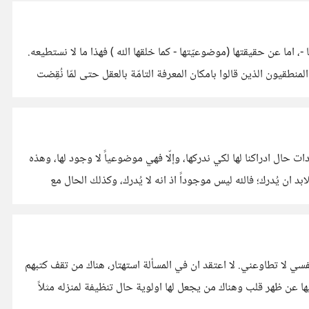
لنا -، اما عن حقيقتها (موضوعيّتها - كما خلقها الله ) فهذا ما لا نستطيعه.
منطقيون الذين قالوا بامكان المعرفة التامّة بالعقل حتى لمّا نُقِضت
بيركلي يعتقد ان الوجود ذاتي لا موضوعي، (يعتقد بعض المؤرخين انه تأثر بمبدأ نظرية الخلق المستمر عند الاشاعرة) وان الله يخلق الموجودات حال ادراكنا لها لكي ندركها، وإلّا فهي موضوعياً لا وجود لها، وهذه
د ان يُدرك؛ فالله ليس موجوداً اذ انه لا يُدرك، وكذلك الحال مع
 لا تطاوعني. لا اعتقد ان في المسألة استهتار، هناك من تقف كتبهم
ا عن ظهر قلب وهناك من يجعل لها اولوية حال تنظيفة لمنزله مثلاً