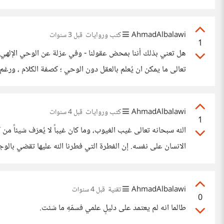
حتى تُجهز عليك. أمنيتي أن اجد شخصا لا أعرفه ولا يعرفني
AhmadAlbalawi
كتب وروايات
قبل 3 سنوات
1
هل تعني بذلك أننا بمحض عقولنا - وفي عزلة عن الوحي الإلهي- 
تعالى ما يمكن ان يُعلم بالعقل دون الوحي ؛ كصفة الكلام ، ورغم انه لم ينكر
AhmadAlbalawi
كتب وروايات
قبل 4 سنوات
1
قياس الواجب إلّا على واجبٍ مثله؛ ولا واجب
AhmadAlbalawi
تقنية
قبل 4 سنوات
0
طالما انه لم يعتمد على دليلٍ علمي فسمّهِ ما شئت.