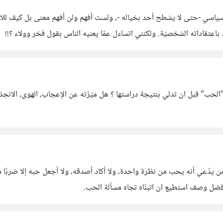
 السياسي -حتى لا يشطح أحد بخياله -، ولست أفهم ولن أفهم معنى بل كيف للا
 باعتقاداته الشخصيّة. ولكنني اتساءل عمّا يعنيه الناس بقول فخر وولاء ؟!!
" قبل ان تدلي بنتيجة دراستها ؟ هل ميّزَته عن الإعجاب، الهوى، الانجذاب 
يدّعِي أنه يحب من نظرة واحدة، ولا أكاد أصدقه، ولا أجعل حبه إلا ضربًا 
فضل وصف استطيع ان اتبنّاه تجاه مسألة الحب.