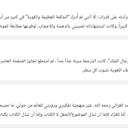
ته على فَتَرات، إلّا أنني لم أُدرِك “الحكمة العظيمة والقوية” في كثير من أ
وكانت استشهاداته تصيبني بالدهشة والاعجاب، لوقوعها مطابقةً للموضوع الفلسفي 
ل الملك”، كانت الترجمة سيئة جدّاً جداً ، لم استطع تجاوز الصفحة العاشرة
خطاء اللغوية تشوب كل سطر.
بقدر ما هي فكر