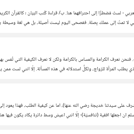
نتين: أ/ القواعد الأوليّة للنحو والصرف العربي - لستَ مُضطرٍّا إلى احترافهما هنا. ب/ قراءة كُتب 
 فنحن نعرف الكرامة والمساس بالكرامة ولكن لا نعرف الكيفية التي تُمَس بها 
الذي يطلب المرأة للزواج، ولكلٍّ استدلاله في هذه المسألة. إلّا انني لست ممن 
على سيدتنا خديجة رضي الله عنها)، اما عن كيفية الطلب، فهذا يعود إلى الا
م ان اجعلها افقية (تنافسيّة)- إلّا انني اعيش وسط دائرة يكاد يكون فيها هذ
ن النساء.