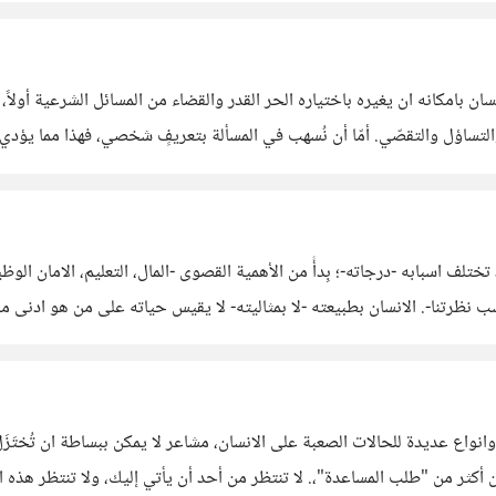
 بامكانه ان يغيره باختياره الحر القدر والقضاء من المسائل الشرعية أولاً،
تختلف اسبابه -درجاته-؛ بِدأً من الأهمية القصوى -المال، التعليم، الامان 
حسب نظرتنا-. الانسان بطبيعته -لا بمثاليته- لا يقيس حياته على من هو ادنى
 وانواع عديدة للحالات الصعبة على الانسان، مشاعر لا يمكن ببساطة ان تُختَ
يين أكثر من "طلب المساعدة"،. لا تنتظر من أحد أن يأتي إليك، ولا تنتظر هذه ا