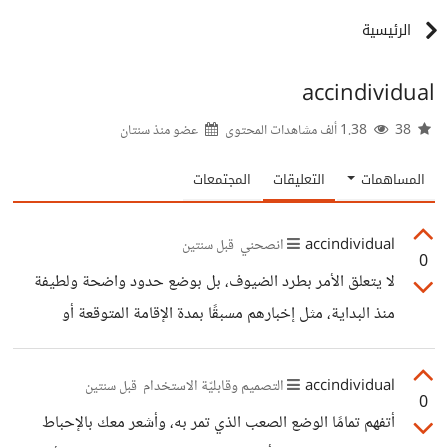
الرئيسية
accindividual
38
1.38 ألف مشاهدات المحتوى
عضو منذ
سنتان
المساهمات
التعليقات
المجتمعات
accindividual
انصحني
قبل سنتين
0
لا يتعلق الأمر بطرد الضيوف، بل بوضع حدود واضحة ولطيفة
منذ البداية، مثل إخبارهم مسبقًا بمدة الإقامة المتوقعة أو
المناسبة للعائلة، وتقديم اقتراحات لأماكن إقامة بديلة إذا احتاجوا
للبقاء لفترة أطول، مع الحفاظ على الترحيب والكرم، ولكن
accindividual
التصميم وقابليّة الاستخدام
قبل سنتين
0
بطريقة تحترم أيضًا احتياجات وخصوصية أفراد الأسرة.
أتفهم تمامًا الوضع الصعب الذي تمر به، وأشعر معك بالإحباط