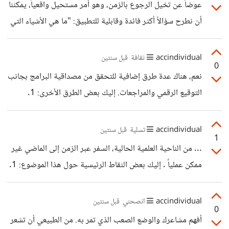
عوضاً عن تخيل الرجوع بالزمن، وهو أمر مستحيل واقعياً، يمكننا
عنوان URL:
قد تنجح بسبب الإرهاق أو قلة الخبرة التقنية. هدفنا يجب أن
أن نطرح سؤالاً أكثر فائدة وقابلية للتطبيق: "ما هي الأشياء التي
يكون خلق مجتمع أكثر وعياً وأماناً للجميع، بغض النظر عن
ندمت عليها في حياتك، وكيف يمكنك الاستفادة من هذه التجارب
مستوى خبرتهم.
لتحسين حاضرك ومستقبلك؟" فهذا النهج أكثر منطقية وعملية، إذ
accindividual
ثقافة
قبل سنتين
0
يمكّننا من التعلم من أخطاء الماضي والتركيز على النمو
نعم، هناك عدة طرق إضافية للتحقق من مصداقية البرامج بجانب
الشخصي. كما أنه يفتح المجال للتفكير الإيجابي والتخطيط
التوقيع الرقمي والمراجعات. إليك بعض الطرق الأخرى: 1.
الاستراتيجي لتجنب تكرار نفس الأخطاء مستقبلاً، مما يعزز فرص
التحقق من الهاش (Hash): - استخدام خوارزميات مثل MD5 أو
النجاح والرضا في الحياة.
SHA-256 للتأكد من سلامة الملف. - قارن الهاش الناتج مع
accindividual
تسلية
قبل سنتين
1
الهاش المقدم من المصدر الرسمي. 2. مراجعة الكود المفتوح: -
... من الناحية العلمية الحالية، السفر عبر الزمن إلى الماضي غير
إذا كان البرنامج مفتوح المصدر، راجع الكود أو ابحث عن تقارير
ممكن عملياً . إليك بعض النقاط الرئيسية حول هذا الموضوع: 1.
مراجعة الكود. 3. متابعة تحديثات الأمان: - تحقق من وجود
النظرية النسبية: نظرية أينشتاين تسمح نظرياً بإمكانية تباطؤ
تحديثات أمان منتظمة للبرنامج. 4. استخدام أدوات تحليل
الزمن (السفر إلى المستقبل)، لكنها لا تدعم السفر إلى الماضي. 2.
accindividual
انصحني
قبل سنتين
الثغرات: - استخدم
0
مفارقات منطقية: السفر إلى الماضي يثير مفارقات مثل "مفارقة
أفهم مشاعرك والوضع الصعب الذي تمر به. من الطبيعي أن تشعر