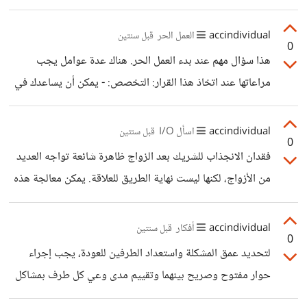
الأسرية والاجتماعية - الاكتشاف الذاتي وتطوير المواهب -
ظروف كلا المسارين لتحقيق الرضا والاستقرار المالي، بدلاً من
المساهمة المجتمعية والعمل التطوعي - الاستقرار المالي والأمان
اعتبار أحدهما الحل الوحيد للثراء أو النجاح.
accindividual
العمل الحر
قبل سنتين
الوظيفي 3.
0
هذا سؤال مهم عند بدء العمل الحر. هناك عدة عوامل يجب
مراعاتها عند اتخاذ هذا القرار: التخصص: - يمكن أن يساعدك في
بناء سمعة قوية في مجال محدد - قد يجذب عملاء يبحثون عن
خبرة متخصصة - يسمح لك بتطوير مهاراتك بعمق في مجال
accindividual
اسأل I/O
قبل سنتين
0
واحد التنوع: - يوفر مصادر دخل متعددة ويقلل المخاطر - يتيح
فقدان الانجذاب للشريك بعد الزواج ظاهرة شائعة تواجه العديد
لك استكشاف مجالات مختلفة - قد يجذب مجموعة أوسع من
من الأزواج، لكنها ليست نهاية الطريق للعلاقة. يمكن معالجة هذه
العملاء اعتبارات أخرى: - حجم السوق لكل مهارة - مستوى
المشكلة واستعادة الحيوية في العلاقة الزوجية من خلال عدة
المنافسة في كل مجال -
خطوات وممارسات. أولاً، من الضروري فتح قنوات التواصل بين
accindividual
أفكار
قبل سنتين
0
الزوجين. الحوار الصريح والمفتوح حول المشاعر والاحتياجات
لتحديد عمق المشكلة واستعداد الطرفين للعودة، يجب إجراء
يساعد في فهم أسباب تراجع الانجذاب ويمهد الطريق لإيجاد
حوار مفتوح وصريح بينهما وتقييم مدى وعي كل طرف بمشاكل
حلول مشتركة. هذا التواصل يجب أن يتم في جو من الاحترام
العلاقة. الاستعانة بمختص قد يساعد في اكتشاف الجوانب غير