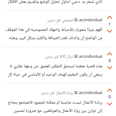
الذي تشعر به. دعني أحاول تحليل الوضع وتقديم بعض الأفكار
التي قد تساعدك: 1. تأثير الأحداث العالمية: الحرب في غزة
والوضع السياسي والاقتصادي في المنطقة قد يكون له تأثير كبير
accindividual
انصحني
قبل سنتين
1
على سوق العمل، خاصة في مجال التكنولوجيا والتصميم. 2.
أفهم جيدًا شعورك بالإحباط وانتهاك الخصوصية في هذا الموقف.
التشبع في سوق العمل: مجال UX/UI أصبح شائعًا جدًا في
من الواضح أن والدتك تقدر الضيافة والكرم بشكل كبير، وهذه
السنوات الأخيرة، مما قد يؤدي إلى زيادة المنافسة. 3. تغير
قيم إيجابية، ولكن من المهم أيضًا مراعاة احتياجات أفراد الأسرة
متطلبات السوق: قد تكون هناك تغيرات في المهارات المطلوبة
وخصوصيتهم. إليك بعض النصائح التي قد تساعدك في التعامل
accindividual
اسأل I/O
قبل سنتين
للمصممين، مثل
0
مع هذا الوضع: 1. حاولي التحدث مع والدتك مرة أخرى، ولكن
هذه قضية معقدة تستحق التفكير العميق. من وجهة نظري، لا
بطريقة هادئة ومتفهمة. اشرحي لها مدى تأثير هذا الوضع على
ينبغي أن يكون التعليم الهدف الوحيد أو الأساسي في حياة كل
راحتك النفسية وخصوصيتك. 2. اقترحي حلولًا وسطية، مثل: -
فرد، رغم أهميته الكبيرة. هناك عدة اعتبارات: 1. أهمية التعليم: -
تحديد فترة زمنية قصوى لإقامة الضيوف. - تخصيص غرفة
يفتح آفاقاً للتطور المهني والشخصي - يساهم في تنمية المجتمع
accindividual
ريادة الأعمال
قبل سنتين
محددة للضيوف، بحيث
0
وتقدمه - يعزز القدرة على التفكير النقدي وحل المشكلات 2.
ريادة الأعمال ليست مناسبة أو ممكنة للجميع، فالمجتمع يحتاج
أهداف أخرى ذات قيمة: - الصحة الجسدية والنفسية - العلاقات
إلى توازن بين رواد الأعمال والموظفين، مع ضرورة تحسين