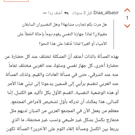
Diaa_albasir
أضف ردا
قبل 3 سنوات
1
هل مرت بكم تجارب مشابهة؟ وهل التفسيران السابقان
مقبولان؟ لماذا جهازنا النفسي يقوم دوماً بإحالة الخطأ على
الأشياء أو الغير؟ لماذا خُلقنا على هذا النحو؟
بهذه المسألة بالذات أعتقد أنّ المشكلة تختلف عند كل حضارة عن
حضارة أخرى، كل جهاز نفسي وسلوك عند الغربي مختلف تماماً
عنه عند الشرقي، حتى في مسألة العادات والقيم، ولذلك المسألة
عند العربي تنقسم برأيي إلى قسمين يدعونا إلى تبنّي هذا الأمر
أو هذه الوضعية النفسية، القسم الأوّل بكل تأكيد هو الكسل، إنّنا
كسالى، هذا يمكنك أن تدركه بأوّل تشخيص لأمراض المجتمع،
معظم من يعمل الآن في المجتمع العربي من الشبّان لديهم ملل
متمازج بكسل بشكل غير طبيعي ونسب غير محتملة، ما الذي
يربط بين الكسل ومسألة إلقاء اللوم على الأخرين؟ المسألة تكون