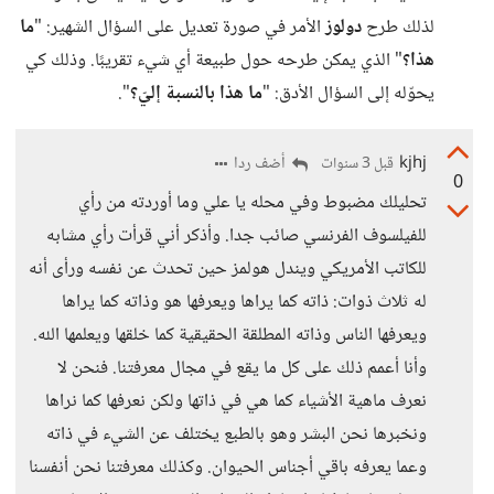
لذلك طرح
دولوز
الأمر في صورة تعديل على السؤال الشهير: "
ما
هذا؟
" الذي يمكن طرحه حول طبيعة أي شيء تقريبًا. وذلك كي
يحوّله إلى السؤال الأدق: "
ما هذا بالنسبة إليّ؟
".
kjhj
أضف ردا
قبل 3 سنوات
0
تحليلك مضبوط وفي محله يا علي وما أوردته من رأي
للفيلسوف الفرنسي صائب جدا. وأذكر أني قرأت رأي مشابه
للكاتب الأمريكي ويندل هولمز حين تحدث عن نفسه ورأى أنه
له ثلاث ذوات: ذاته كما يراها ويعرفها هو وذاته كما يراها
ويعرفها الناس وذاته المطلقة الحقيقية كما خلقها ويعلمها الله.
وأنا أعمم ذلك على كل ما يقع في مجال معرفتنا. فنحن لا
نعرف ماهية الأشياء كما هي في ذاتها ولكن نعرفها كما نراها
ونخبرها نحن البشر وهو بالطبع يختلف عن الشيء في ذاته
وعما يعرفه باقي أجناس الحيوان. وكذلك معرفتنا نحن أنفسنا