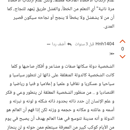
عدم ارتكاب الأخطاء الفادحة مطلقًا، ولكن عدم ارتكاب الأخطاء
مرة ثانية" أي التعلم من الخطأ، والفشل طريق يُمهد للنجاح، كما
أن من لا يشفشل ولا يخطأ لا ينجح أو نجاحه سيكون قصير
المدى.
Hnh1404
أضف ردا
قبل 3 سنوات
0
🔦
الشخصية دولة سكانها صفات و مشاعر و أفكار صاحبها و كلما
كانت الشخصية كالدولة المنغلقة على ذاتها لن تتطور سياسيا و
سياحيا و عسكريا و ثقافيا و علميا و إعلاميا و فنيا و رياضيا و
اقتصاديا و .. من منظور الشخصية المغلقة لن يتطور وعي و فكر
و علم الإنسان إن حدد ذاته بحدود ذاته شكله و لونه و نبرته و
أسمه و عائلته و مكانه و حجمه و وزنه لكن إذا فهم أن العالم هو
الدولة و أنه مدينة تتوسع في هذا العالم بهدف أن يصبح في يوم
من الأيام كوكب كبير من المعرفة سيتعلم ممن حوله و لن ينحاز