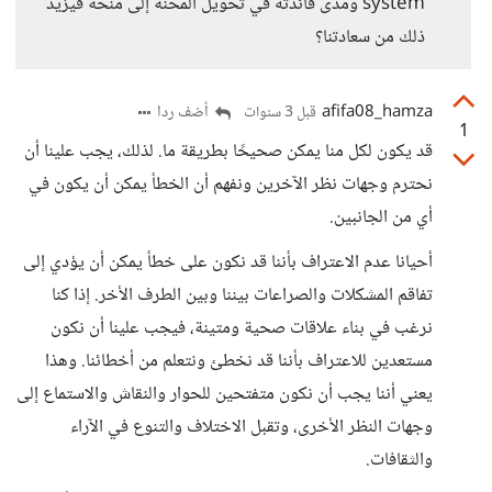
system ومدى فائدته في تحويل المحنة إلى منحة فيزيد
ذلك من سعادتنا؟
afifa08_hamza
أضف ردا
قبل 3 سنوات
1
قد يكون لكل منا يمكن صحيحًا بطريقة ما. لذلك، يجب علينا أن
نحترم وجهات نظر الآخرين ونفهم أن الخطأ يمكن أن يكون في
أي من الجانبين.
أحيانا عدم الاعتراف بأننا قد نكون على خطأ يمكن أن يؤدي إلى
تفاقم المشكلات والصراعات بيننا وبين الطرف الأخر. إذا كنا
نرغب في بناء علاقات صحية ومتينة، فيجب علينا أن نكون
مستعدين للاعتراف بأننا قد نخطئ ونتعلم من أخطائنا. وهذا
يعني أننا يجب أن نكون متفتحين للحوار والنقاش والاستماع إلى
وجهات النظر الأخرى، وتقبل الاختلاف والتنوع في الآراء
والثقافات.