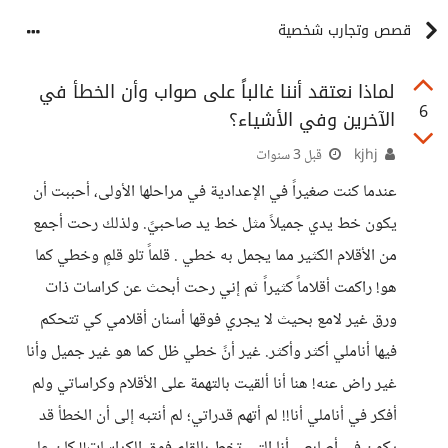
قصص وتجارب شخصية
لماذا نعتقد أننا غالباً على صواب وأن الخطأ في
6
الآخرين وفي الأشياء؟
kjhj
قبل 3 سنوات
عندما كنت صغيراً في الإعدادية في مراحلها الأولى، أحببت أن
يكون خط يدي جميلاً مثل خط يد صاحبيً. ولذلك رحت أجمع
من الأقلام الكثير مما يجمل به خطي . قلماً تلو قلمٍ وخطي كما
هو! راكمت أقلاماً كثيراً ثم إني رحت أبحث عن كراسات ذات
ورق غير لامع بحيث لا يجري فوقها أسنان أقلامي كي تتحكم
فيها أناملي أكثر وأكثر. غير أنً خطي ظل كما هو غير جميل وأنا
غير راض عنه! هنا أنا ألقيت بالتهمة على الأقلام وكراساتي ولم
أفكر في أناملي أنا!! لم أتهم قدراتي؛ لم أنتبه إلى أن الخطأ قد