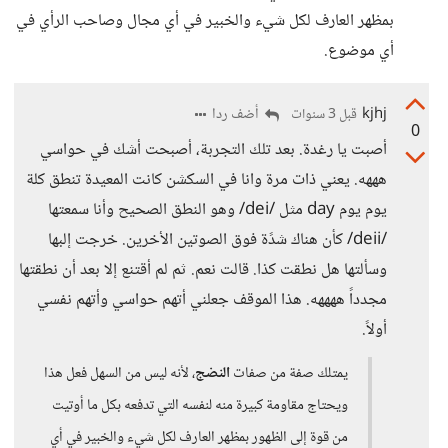
بمظهر العارف لكل شيء والخبير في أي مجال وصاحب الرأي في
أي موضوع.
kjhj
أضف ردا
قبل 3 سنوات
0
أصبت يا رغدة. بعد تلك التجربة، أصبحت أشك في حواسي
هههه. يعني ذات مرة وانا في السكشن كانت المعيدة تنطق كلة
يوم يوم day مثل /dei/ وهو النطق الصحيح وأنا سمعتها
/deii/ كأن هناك شدًة فوق الصوتين الأخرين. خرجت إلبها
وسألتها هل نطقت كذا. قالت نعم. ثم لم أقتنع إلا بعد أن نطقتها
مجدداً ههههه. هذا الموقف جعلني أتهم حواسي وأتهم نفسي
أولاً.
يمتلك صفة من صفات
النضج
، لأنه ليس من السهل فعل هذا
ويحتاج مقاومة كبيرة منه لنفسه التي تدفعه بكل ما أوتيت
من قوة إلى الظهور بمظهر العارف لكل شيء والخبير في أي