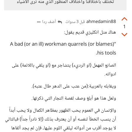
تختلف باختلافنا واختلاف المنظور الذي منه نرى الاشياء
ahmedamin88
أضف ردا
قبل 3 سنوات
1
هناك مثل انكليزي قديم يقول:
"A bad (or an ill) workman quarrels (or blames)
his tools.‏
الصانع المهمل (او الرديء) يتشاجر مع (او يلقي باللائمة) على
ادواته.‏
ويقابله بالعربية:(من عتب على الدهر طال عتبه).‏
ولعل هذا هو أبلغ وصف لقصة النجار التي ذكرتها.
والإنسان في العموم يحب الظهور بمظاهر الكمال ولا يحب أبداً
أن ينسب الخطأ لنفسه أو أن يعترف بذلك (إلا نادراً جداً) فبالتالي
لا يوجد أقرب من أدواته ليلقي اللوم عليها، فإن لم يجد ألقاها