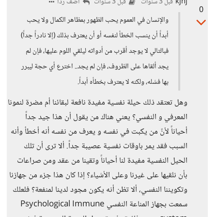
kjhj
أضف ردا
قبل 3 سنوات
قبل 3 سنوات
0
والإنسان في العموم يحب الظهور بمظاهر الكمال ولا يحب
أبداً أن ينسب الخطأ لنفسه أو أن يعترف بذلك (إلا نادراً جداً)
فبالتالي لا يوجد أقرب من أدواته ليلقي اللوم عليها، فإن لم
يجد ألقاها على الظروف، فإن لم يجد.. اخترع أي حجة ليبرر
بها فشله، ولكنه لا يعترف بخطأه أبداً.
وهل تعتقد ذلك حيلة نفسية مفيدة نافعة لبقائنا أم مضرة لنمونا
المعرفي و النفسي؟ يعني هناك من يقول أن هذا جيد جداً
أحياناً لأنً من يكبت في نفسه و يعرف من نفسه أنه أخطأ وأنه
السبب فقد يمر باوقات نفسية عصيبة جداً. ألا ترى أن تلك
الحيل النفسية مفيدة لنا أحياناً وتقينا من عقد ومن صراعات
بأن نلقيها على غيرنا وعلى الأشياء؟ إذا كان هذا جزء من جهازنا
وتكويننا النفسي، ألا تظن أنه يكون مجود لدينا لمنفعة؟ فلعلك
سمعت بجهاز المناعة النفسي Psychological Immune