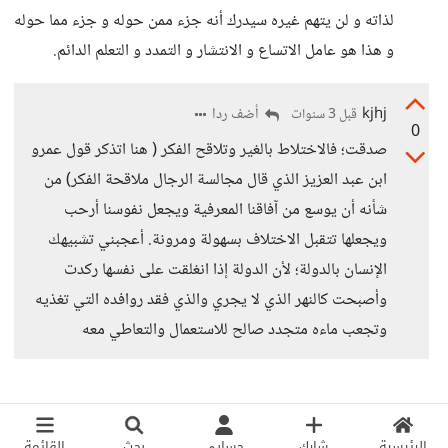
لذاته و لن يتهم غيره سيدرك أنه جزء ممن حوله و جزء مما حوله
و هذا هو عامل الاتساع و الانتشار و التمدد و التعلم الدائم.
kjhj
أضف ردا
قبل 3 سنوات
0
صدقت؛ فالاختلاط بالغير وتلاقح الفكر ( هنا اتذكر قول عمرو
ابن عبد العزيز الذي قال مجالسة الرجال ملاقحة الفكر) من
شأنه أن يوسع من آفاقنا المعرفية ويجعل نفوسنا أرحب
ويجعلها تتقبل الاختلاف بسهولة ومرونة. أعجبني تشبيهك
الإنسان بالدولة؛ لأن الدولة إذا انغلقت على نفسها ركدت
وأصبحت كالنهر الذي لا يجري والذي فقد روافده التي تغذيه
وتجعب ماءه متجدد صالح للاستعمال والتعاطي معه
الرئيسية
شارك
حسابي
بحث
القائمة