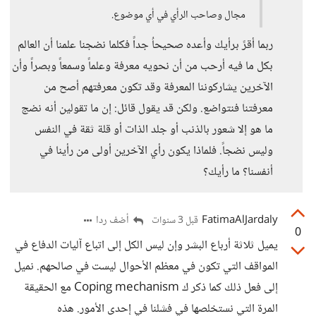
مجال وصاحب الرأي في أي موضوع.
ربما أقرً برأيك وأعده صحيحاُ جداً فكلما نضجنا علمنا أن العالم
بكل ما فيه أرحب من أن نحويه معرفة وعلماً وسمعاً وبصراً وأن
الآخرين يشاركوننا المعرفة وقد تكون معرفتهم أصح من
معرفتنا فنتواضع. ولكن قد يقول قائل: إن ما تقولين أنه نضج
ما هو إلا شعور بالذنب أو جلد الذات أو قلة ثقة في النفس
وليس نضجاً. فلماذا يكون رأي الآخرين أولى من رأينا في
أنفسنا؟ ما رأيك؟
FatimaAlJardaly
أضف ردا
قبل 3 سنوات
0
يميل ثلاثة أرباع البشر وإن ليس الكل إلى اتباع آليات الدفاع في
المواقف التي تكون في معظم الأحوال ليست في صالحهم. نميل
إلى فعل ذلك كما ذكر ك Coping mechanism مع الحقيقة
المرة التي نستخلصها في فشلنا في إحدى الأمور. هذه