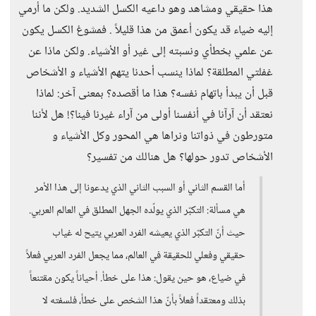
هذا حقيقي ومشاهد وهو داعيه الكسل الشديد. ولكن ما أرمي
إليه ضياء قد يكون أعمق من هذا قليلاً . فمشوغ الكسل يكون
عن علمي بخطأي ونسبته إلى غير أو الأشياء. ولكن ماذا عن
غفلتي المطلقة؟ لماذا ينسب أحدنا يتهم الأشياء و الأشخاص
قبل أن يبدأ باتهام نفسه؟ هذا ما أقصده؟ بمعنى آخر: لماذا
نعتقد أن آرآنا في أنفسنا أولى من آراء غيرنا فينا؟! هل لأننا
متورطون في ذواتنا ونراها هي المحور وكل الأشياء و
الأشخاص تدور حولها؟ هل هنالك من تفسير؟
أما القسم الثاني أو السبب الثاني الذي يدعونا إلى هذا الأمر
هي مسألة: التكبّر الذي يولّده الجهل المطلق في العالم العربي.
حيث أنّ التكبّر الذي يعيشه الفرد العربي يتيح له غياب
حقيقي وفعلي للحقيقة في العالم، مما يجعل الفرد العربي فعلاً
في ضياع، هو حين يقول: هذا على خطأ. أحياناً يكون مقتنعاً
بذلك ومعتقداً فعلاً بأنّ هذا الشخص على خطأ، فلسفته لا