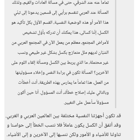
تماماً عنه عند الشرقي، حتى في مسألة العادات والقيم، ولذلك
المسألة عند العربي تنقسم برأيي إلى قسمين يدعونا إلى تبنّي
هذا الأمر أو هذه الوضعية النفسية، القسم الأوّل بكل تأكيد هو
الكسل، إنّنا كسالى، هذا يمكنك أن تدركه بأوّل تشخيص
لأمراض المجتمع، معظم من يعمل الآن في المجتمع العربي من
الشبّان لديهم ملل متمازج بكسل بشكل غير طبيعي ونسب
غير محتملة، ما الذي يربط بين الكسل ومسألة إلقاء اللوم على
الأخرين؟ المسألة تكون في براءة النفس وإخلاء مسؤوليتها
من العمل، هذا تماماً ما يمارس بهذه الطريقة، أنت أخطأت
وبالتالي عليك إصلاح خطأك، أنت المسؤول. أنا حين أكون
مسؤولاً سأعمل على التغيير.
قد تكون أجهزتنا النفسية مختلفة بين العالمين العربي و الغربي.
وقد أتفق أن الكسل يكون عاملاً فلا ننسب الخطأ إلى حواسنا و
تناولنا للأشياء و الأمور ولكن ننسبها إلى الآخرين و إلى الأشياء.