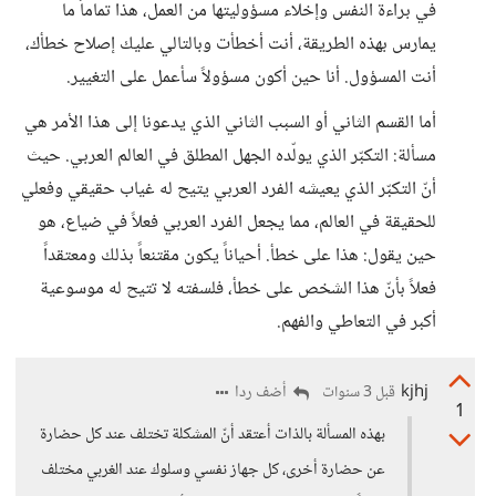
في براءة النفس وإخلاء مسؤوليتها من العمل، هذا تماماً ما
يمارس بهذه الطريقة، أنت أخطأت وبالتالي عليك إصلاح خطأك،
أنت المسؤول. أنا حين أكون مسؤولاً سأعمل على التغيير.
أما القسم الثاني أو السبب الثاني الذي يدعونا إلى هذا الأمر هي
مسألة: التكبّر الذي يولّده الجهل المطلق في العالم العربي. حيث
أنّ التكبّر الذي يعيشه الفرد العربي يتيح له غياب حقيقي وفعلي
للحقيقة في العالم، مما يجعل الفرد العربي فعلاً في ضياع، هو
حين يقول: هذا على خطأ. أحياناً يكون مقتنعاً بذلك ومعتقداً
فعلاً بأنّ هذا الشخص على خطأ، فلسفته لا تتيح له موسوعية
أكبر في التعاطي والفهم.
kjhj
أضف ردا
قبل 3 سنوات
1
بهذه المسألة بالذات أعتقد أنّ المشكلة تختلف عند كل حضارة
عن حضارة أخرى، كل جهاز نفسي وسلوك عند الغربي مختلف