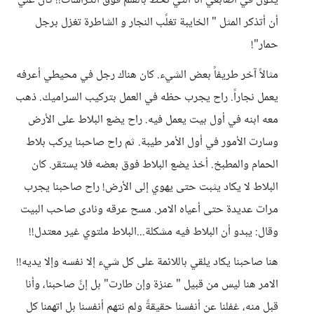
يكون في أصابعي أنا التي تخط بالقلم فوق الكراسات!! كان علي
أن أتذكر المثل " الخايبة تغلًب النجار و الشاطرة تغزل برجل
حمار"!
مثالاً آخر طريفاً بعض الشيء. كان هناك رجل في محيطي أعرفه
يعمل نجاراً. راح يجرب حظه في العمل بتركيب السراميك. ذهب
معه ابنه في أول بيت يعمل فيه. راح يضع البلاط على الأرض
وسارت الأمور في أول الأمر طيبة. ثم راح صاحبنا يركب بلاط
الحمام والمطبخ. أخذ يضع البلاط فوق بعضه فلا يستقر. كان
البلاط لا يكاد يثبت حتى يهوي إلى الأرض! راح صاحبنا يجرب
مرات عديدة حتى أعياه الامر. مسح عرقه ونادى صاحب البيت
وقال: يبدو أن البلاط فيه مشكلة...البلاط ملتوي غير معتدل!!
هنا صاحبنا يكاد يلقي باللائمة على كل شيء إلا نفسه وإلا يديه!!
الامر هنا ليس من قبيل " عنزة وإن طارت" بل إنً صاحبنا، وأنا
قبل منه، غفلنا عن أنفسنا حقيقةً ولم نتهم أنفسنا بل اتهمنا كل