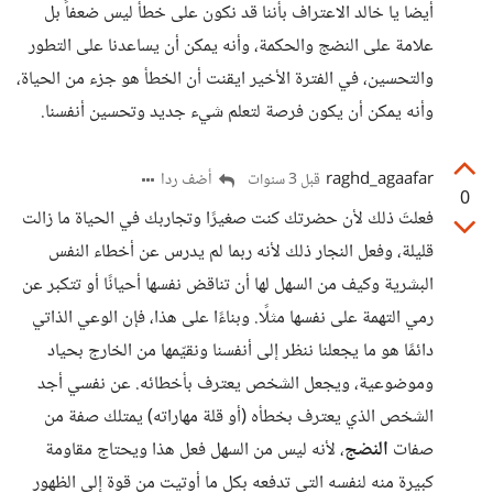
أيضا يا خالد الاعتراف بأننا قد نكون على خطأ ليس ضعفاً بل
علامة على النضج والحكمة، وأنه يمكن أن يساعدنا على التطور
والتحسين، في الفترة الأخير ايقنت أن الخطأ هو جزء من الحياة،
وأنه يمكن أن يكون فرصة لتعلم شيء جديد وتحسين أنفسنا.
raghd_agaafar
أضف ردا
قبل 3 سنوات
0
فعلتَ ذلك لأن حضرتك كنت صغيرًا وتجاربك في الحياة ما زالت
قليلة، وفعل النجار ذلك لأنه ربما لم يدرس عن أخطاء النفس
البشرية وكيف من السهل لها أن تناقض نفسها أحيانًا أو تتكبر عن
رمي التهمة على نفسها مثلًا. وبناءًا على هذا، فإن الوعي الذاتي
دائمًا هو ما يجعلنا ننظر إلى أنفسنا ونقيّمها من الخارج بحياد
وموضوعية، ويجعل الشخص يعترف بأخطائه. عن نفسي أجد
الشخص الذي يعترف بخطأه (أو قلة مهاراته) يمتلك صفة من
صفات
النضج
، لأنه ليس من السهل فعل هذا ويحتاج مقاومة
كبيرة منه لنفسه التي تدفعه بكل ما أوتيت من قوة إلى الظهور