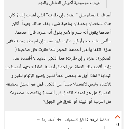
تتيح له موسوعية أكبر في التعاطي والفهم.
أتعرف يا ضياء مثل " عنزة وإن طارت" الذي أشرت إليه؟ كان
هناك شخصان يختلفان بماهية شيئ يقف هنالك بعيداً. أكان
أحدهما يقول أنه نسر والآهر يقول أنه عنزة. قال أحدهما:
سألقي عليه حجراَ، فإن طارت فهو نسر وإن لم تطر وجرت فهي
عنزة. اتفقا وألقى أحدهما الحجر فلما طارت قال صاحبنا (
المتكبر) : عنزة و إن طارت! هذا التكبر العنيد لا أقصده هنا.
وإنما أقصد تلك الغفلة عن اخطاء أنفسنا. لماذا لا نتهم أنفسنا من
البداية؟ لماذا أول ما يحصل خطأ نشير بإصبع الإتهام للغير و
للأشياء وليس لأنفسنا؟ بعيداً عن التكبر. فهل هو الجهل بحقيقة
النفس؟ هل هو اعتقاد الكمال في أنفسنا؟ ولكنت ما مصدره؟
هل التربية أو البيئة أو الغرق في الجهل؟
Diaa_albasir
أضف ردا
قبل 3 سنوات
0