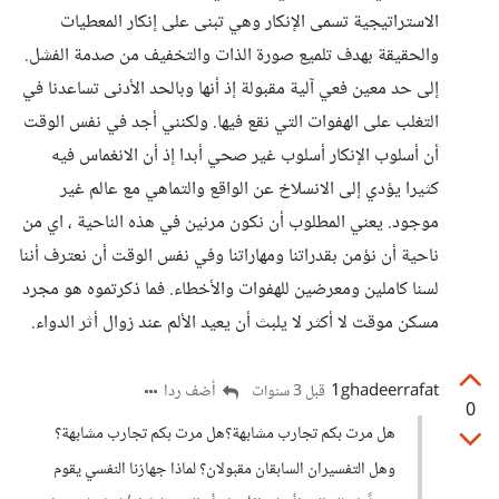
الاستراتيجية تسمى الإنكار وهي تبنى على إنكار المعطيات
والحقيقة بهدف تلميع صورة الذات والتخفيف من صدمة الفشل.
إلى حد معين فعي آلية مقبولة إذ أنها وبالحد الأدنى تساعدنا في
التغلب على الهفوات التي نقع فيها. ولكنني أجد في نفس الوقت
أن أسلوب الإنكار أسلوب غير صحي أبدا إذ أن الانغماس فيه
كثيرا يؤدي إلى الانسلاخ عن الواقع والتماهي مع عالم غير
موجود. يعني المطلوب أن نكون مرنين في هذه الناحية ، اي من
ناحية أن نؤمن بقدراتنا ومهاراتنا وفي نفس الوقت أن نعترف أننا
لسنا كاملين ومعرضين للهفوات والأخطاء. فما ذكرتموه هو مجرد
مسكن موقت لا أكثر لا يلبث أن يعيد الألم عند زوال أثر الدواء.
1ghadeerrafat
أضف ردا
قبل 3 سنوات
0
هل مرت بكم تجارب مشابهة؟هل مرت بكم تجارب مشابهة؟
وهل التفسيران السابقان مقبولان؟ لماذا جهازنا النفسي يقوم