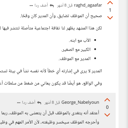
raghd_agaafar
أضف ردا
قبل 8 أشهر
1
صحيح أن الموظف تضايق، وأن المدير كان وقحًا.
لكن هذا المشهد يظهر لنا ثقافة اجتماعية متأصلة تنتشر فيها ل
الأب مع ابنه.
الكبير مع الصغير.
المدير مع الموظف.
المدير لا يرى في إشارته أي خطأ لأنه نفسه نشأ في بيئة تستخ
وفي الواقع، هو أيضًا قد يكون يعاني من ضغط من سلطات أع
George_Nabelyoun
أضف ردا
قبل 8 أشهر
0
أعتقد أنه يتغدى بالموظف قبل أن يتعشى به الموظف، رب
وأحرجه الموظف سيخسر وظيفته، لأن الأمر المهم في وظيف