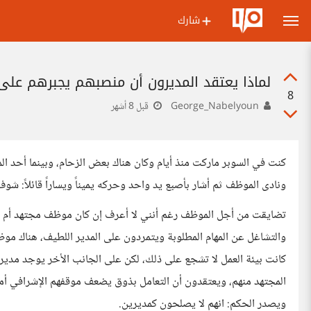
شارك
لماذا يعتقد المديرون أن منصبهم يجبرهم على
8
George_Nabelyoun
قبل 8 أشهر
كنت في السوبر ماركت منذ أيام وكان هناك بعض الزحام، وبينما أحد 
ونادى الموظف ثم أشار بأصبع يد واحد وحركه يميناً ويساراً قائلاً: شو
تضايقت من أجل الموظف رغم أنني لا أعرف إن كان موظف مجتهد أم من
والتشاغل عن المهام المطلوبة ويتمردون على المدير اللطيف، هناك 
كانت بيئة العمل لا تشجع على ذلك، لكن على الجانب الأخر يوجد مدير
المجتهد منهم، ويعتقدون أن التعامل بذوق يضعف موقفهم الإشرافي أمام
ويصدر الحكم: انهم لا يصلحون كمديرين.