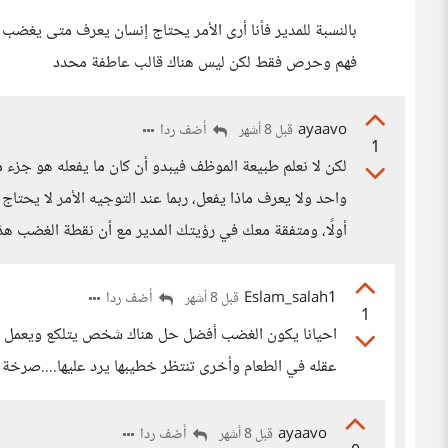
بالنسبة للمدير فأنا أرى الأمر يحتاج إنسان يعرف متى يغ
فهم وحرص فقط لكن ليس هناك قالب عاطفة محدد
ayaavo
أضف ردا
قبل 8 أشهر
1
لكن لا نعلم طبيعة الموظف فيبدو أن كان ما يفعله هو جزء 
واحد ولا يعرف ماذا يفعل، ربما عند التوجيه الأمر لا يحت
أولًا، ومتفقة معك في رؤيتك المدير مع أن نقطة الغضب ه
Eslam_salah1
أضف ردا
قبل 8 أشهر
1
احيانا يكون الغضب أفضل حل هناك شخص يتلكع ويعمل عل
عقله في الطعام وأخرى تنتظر خطيبها يرد عليها....صرخة 
ayaavo
أضف ردا
قبل 8 أشهر