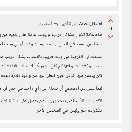
Arwa_Nabil
أضف ردا
قبل 8 أشهر
0
هذه عادةً تكون مشاكل فردية وليست عامة على جميع من ي
ناتجًا عن ضغط في العمل أو عدم وجود وقت أو أي سبب آخر 
سنحت لي الفرصة من وقت قريب بالتحدث بشكل قريب مع شخ
سيئة. واكتشفت وقتها كم كان مشغولًا ولا يملك وقتا للتفك
كان يتذمر منها الناس حين ننظر إليها من وجهة نظره نجد
لهذا ليس من الطبيعي أن ننحاز الى رأي واحد في حين أن هنا
الكثير من الأشخاص يتخيلون أن من حصل على ترقية اصبح ي
تفكيرهم هم وليس في الشخص الآخر.