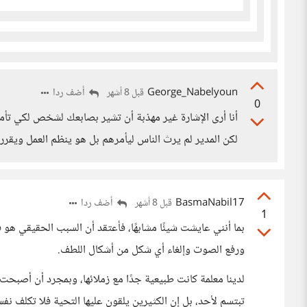
George_Nabelyoun
أضف ردا
قبل 8 أشهر
0
أنا أرى الإشارة غير مهذبة أن تشير بصابعك لشخص لكي تأم
لكن المدير لم يرث الناس ليأمرهم بل هو ينظم العمل ويقرر ا
BasmaNabil17
أضف ردا
قبل 8 أشهر
1
بما أنني عايشت شيئًا مشابهًا، فأعتقد أن السبب الحقيقي هو ف
ورفع الصوت وإلغاء أي شكل من أشكال اللطف.
لدينا معلمة كانت طبيعية جدًا مع زملائها، وبمجرد أن أصبحت م
تبتسم لأحد، بل إن الكثيرين يلقون عليها التحية فلا تكلف نفسه