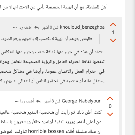
أهل للسلطة، مع أن الهيبة الحقيقية تأتي من الاحترام، لا من 
khouloud_benzeghba
أضف ردا
قبل 8 أشهر
1
فالبعض يتوهم أن الهيبة لا تُكتسب إلا بالتجهم ورفع الصوت
اعتقد أن هذه في جزء منها ثقافة شعب وجزء منها انعكاس ل
تنقصها ثقافة احترام العامل والرؤية الصحيحة للعامل ومرات
في احترام العمل والانسان عموما، وأيضا هي مشاكل شخصية،
يستغل ماله أو منصبه في تحقير الناس أو التعالي عليهم ، ك
George_Nabelyoun
أضف ردا
قبل 8 أشهر
0
كنت أظن ذلك ثم رأيت أن شخصية المدير شخصية عالمية
من أعلى أنفه، ويريد تنفيذ أوامره حالاً، ويشعرون بال
أن هناك سلسلة أفلام horrible bosses تناولت الموضوع من إطار كوميدي.