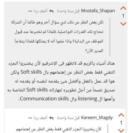
Mostafa_Shapan
أضف ردا
قبل سنة واحدة
1
لكن بغض النظر عن ذلك، لدي سؤال آخر وهو طالما أن الشركة
تحتاج تلك القدرات التواصلية، فلماذا لم تختبرها عند قبول
الموظف من البداية؟ واذا علموا أنه لا يمتلكها فلماذا يتفاجأ
المدير الآن؟
هناك أشياء ياكريم قد لاتظهر فى الإنترفيو كأن يختبروا الجزء
التقني فقط بغض النظر عن إهتمامهم بال Soft skills ولكن
هوا قد عمل بالفعل وأفضل شئ يقدمه لنفسه أو يقدمه له
صديق نصحاً من أجل تطويره لمهاراته Soft skills الخاصة به
وأهمها ال listening وال Communication skills.
Kareem_Magdy
أضف ردا
قبل سنة واحدة
1
كأن يختبروا الجزء التقني فقط بغض النظر عن إهتمامهم