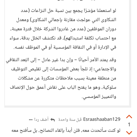
لو استعملنا مؤشرًا يجمع بين نسبة حل النزاعات (عدد
الشكاوى التي عولجت مقارنة بإجمالي الشكاوى) ومعدل
دوران الموظفين (عدد من غادروا الشركة خلال فترة معينة،
مع احتساب تكلفة استبدالهم)، قد نكتشف الخلل بدقة، سواء
في الإدارة أو في الثقافة المؤسسية أو في الموظف نفسه.
وقد يمتد الأمر أحيانًا – وإن بدا غير عادل – إلى البُعد الثقافي
والاجتماعي؛ إذ تلجأ بعض المؤسسات إلى تقليص التوظيف
من منطقة معينة بسبب ملاحظات متكررة عن مشكلات
سلوكية، وهو ما يفتح الباب على نقاش أعمق حول الإنصاف
والتمييز المؤسسي.
Esraashaaban129
أضف ردا
قبل سنة واحدة
1
لو كنت سأتحدث معه، فلن أبدأ بإلقاء النصائح، بل سأفتح معه