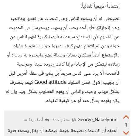
إهتماماً طبيعياً تلقائياً.
نصيحتى له أن يستمع للناس وهى تتحدث عن نفسها وماتحبه
وعن إنجازاتها فأى أحد يحب أن يسهب ويسترسل فى الحديث
عن أنفسهم لأن الإستماع سيعطيه فرصة كبيرة لفهم الناس من
حوله ومن ثم التعلم منهم كيف يديروا حوارات مثمرة بناءاه،
والإستماع أيضاً سيكون بمثابة وسيلة لفهم مايخبره به مديره أو
زملاءه ليتمكن من الإجابة وإذا كانت ردوده سيئة ومزعجة
فأنصحة ألا يرد على الناس سريعاً بل يضع فى عقله أمرين قبل
أن يجيب الأول حُسن السلوك Good attitude كيف يتصرف
بشكل مهذب وجيد، والثاني أن يفهم المطلوب بشكل جيد وإن لم
يكن يفهمه يسأل عنه أو عن كيفية تنفيذه.
George_Nabelyoun
أضف ردا
قبل سنة واحدة
1
أعتقد أن الاستماع نصيحة جيّدة، فيمكنه أن يظل يستمع فترة