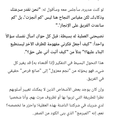
لو كنت مديره، سأجلس معه وسأقول له:
"نحن نقدر سرعتك
وذكاءك، لكن مقياس النجاح هنا ليس 'كم أنجزت'، بل 'كم
ساعدت الفريق على الإنجاز'."
نصيحتي العملية له بسيطة: قبل كل حوار، اسأل نفسك سؤالاً
واحداً: "كيف أجعل فكرتي مفهومة للطرف الآخر ليستطيع
البناء عليها؟" بدلاً من "كيف أثبت أني على حق؟".
هذا التحول البسيط في التفكير (إذا أقنعناه به) قد يغير كل
شيء، فهو يحوّله من "نجم معزول" إلى "صانع فرص" حقيقي
في الفريق.
وإن كان يوجد بعض الأشخاص الذين لا يمكنك تغيير أسلوبهم
نظرا للطريقة التي تربوا بها أو لظروف مرت بهم، وأنا شخصيا
لدي شريك في شركتنا الناشئة بهذه العقلية! واحزر ما تخصصه؟
نعم، إنه "المبرمج" الذي بنى الكود من الصفر..