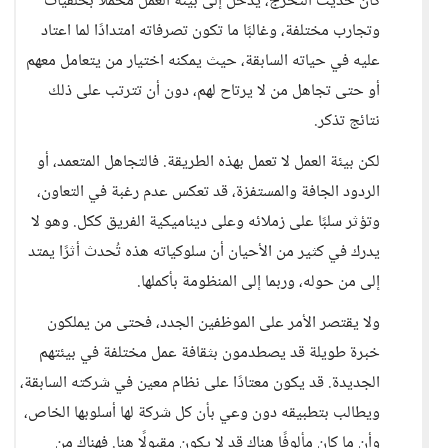
كان حديث التخرج، يدخل إلى بيئة العمل محمّلًا بخلفيات
وتجارب مختلفة، وغالبًا ما تكون تصرفاته امتدادًا لما اعتاد
عليه في حياته السابقة، حيث يمكنه اختيار من يتعامل معهم
أو حتى تجاهل من لا يرتاح لهم، دون أن تترتب على ذلك
نتائج تذكر.
لكن بيئة العمل لا تعمل بهذه الطريقة. فالتجاهل المتعمد، أو
الردود الجافة والمستفزة، قد تعكس عدم رغبة في التعاون،
وتؤثر سلبًا على زملائه وعلى ديناميكية الفريق ككل. وهو لا
يدرك في كثير من الأحيان أن سلوكياته هذه تُحدث أثرًا يمتد
إلى من حوله، وربما إلى المنظومة بأكملها.
ولا يقتصر الأمر على الموظفين الجدد، فحتى من يملكون
خبرة طويلة قد يصطدمون بثقافة عمل مختلفة في بيئتهم
الجديدة. قد يكون معتادًا على نظام معين في شركته السابقة،
ويطالب بتطبيقه دون وعي بأن كل شركة لها أسلوبها الخاص،
وأن ما كان مألوفًا هناك قد لا يكون مقبولًا هنا. فهناك من