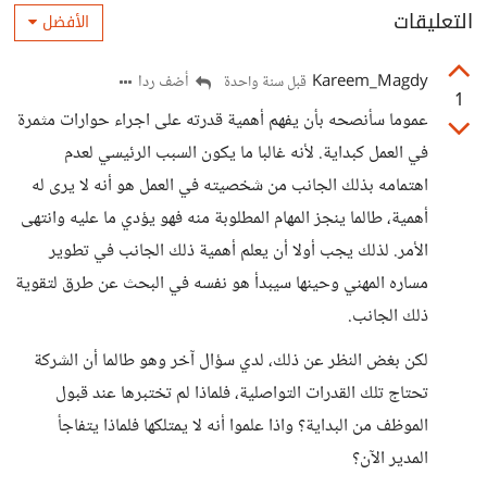
التعليقات
الأفضل
Kareem_Magdy
أضف ردا
قبل سنة واحدة
1
عموما سأنصحه بأن يفهم أهمية قدرته على اجراء حوارات مثمرة
في العمل كبداية. لأنه غالبا ما يكون السبب الرئيسي لعدم
اهتمامه بذلك الجانب من شخصيته في العمل هو أنه لا يرى له
أهمية، طالما ينجز المهام المطلوبة منه فهو يؤدي ما عليه وانتهى
الأمر. لذلك يجب أولا أن يعلم أهمية ذلك الجانب في تطوير
مساره المهني وحينها سيبدأ هو نفسه في البحث عن طرق لتقوية
ذلك الجانب.
لكن بغض النظر عن ذلك، لدي سؤال آخر وهو طالما أن الشركة
تحتاج تلك القدرات التواصلية، فلماذا لم تختبرها عند قبول
الموظف من البداية؟ واذا علموا أنه لا يمتلكها فلماذا يتفاجأ
المدير الآن؟