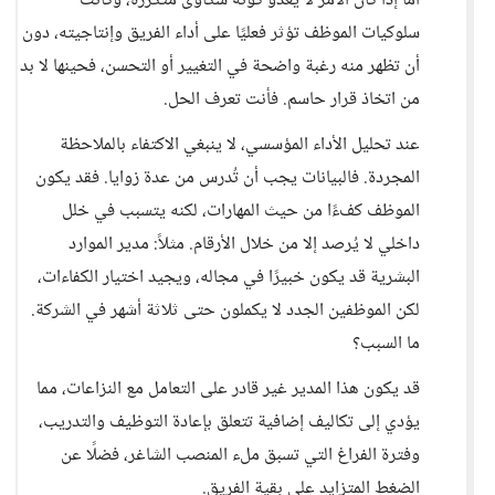
أما إذا كان الأمر لا يعدو كونه شكاوى متكررة، وكانت
سلوكيات الموظف تؤثر فعليًا على أداء الفريق وإنتاجيته، دون
أن تظهر منه رغبة واضحة في التغيير أو التحسن، فحينها لا بد
من اتخاذ قرار حاسم. فأنت تعرف الحل.
عند تحليل الأداء المؤسسي، لا ينبغي الاكتفاء بالملاحظة
المجردة. فالبيانات يجب أن تُدرس من عدة زوايا. فقد يكون
الموظف كفءًا من حيث المهارات، لكنه يتسبب في خلل
داخلي لا يُرصد إلا من خلال الأرقام. مثلاً: مدير الموارد
البشرية قد يكون خبيرًا في مجاله، ويجيد اختيار الكفاءات،
لكن الموظفين الجدد لا يكملون حتى ثلاثة أشهر في الشركة.
ما السبب؟
قد يكون هذا المدير غير قادر على التعامل مع النزاعات، مما
يؤدي إلى تكاليف إضافية تتعلق بإعادة التوظيف والتدريب،
وفترة الفراغ التي تسبق ملء المنصب الشاغر، فضلًا عن
الضغط المتزايد على بقية الفريق.