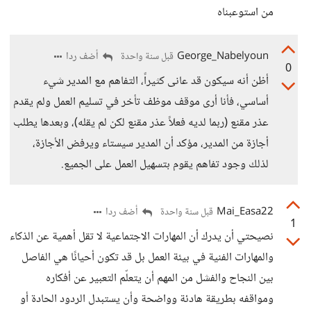
من استوعبناه
George_Nabelyoun
أضف ردا
قبل سنة واحدة
0
أظن أنه سيكون قد عانى كثيراً، التفاهم مع المدير شيء
أساسي، فأنا أرى موقف موظف تأخر في تسليم العمل ولم يقدم
عذر مقنع (ربما لديه فعلاً عذر مقنع لكن لم يقله)، وبعدها يطلب
أجازة من المدير، مؤكد أن المدير سيستاء ويرفض الأجازة،
لذلك وجود تفاهم يقوم بتسهيل العمل على الجميع.
Mai_Easa22
أضف ردا
قبل سنة واحدة
1
نصيحتي أن يدرك أن المهارات الاجتماعية لا تقل أهمية عن الذكاء
والمهارات الفنية في بيئة العمل بل قد تكون أحيانًا هي الفاصل
بين النجاح والفشل من المهم أن يتعلّم التعبير عن أفكاره
ومواقفه بطريقة هادئة وواضحة وأن يستبدل الردود الحادة أو