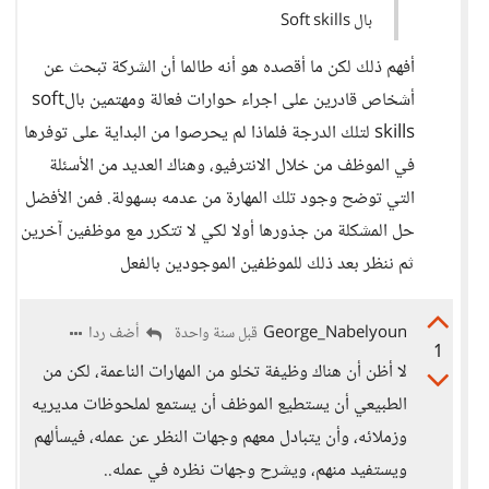
بال Soft skills
أفهم ذلك لكن ما أقصده هو أنه طالما أن الشركة تبحث عن
أشخاص قادرين على اجراء حوارات فعالة ومهتمين بالsoft
skills لتلك الدرجة فلماذا لم يحرصوا من البداية على توفرها
في الموظف من خلال الانترفيو، وهناك العديد من الأسئلة
التي توضح وجود تلك المهارة من عدمه بسهولة. فمن الأفضل
حل المشكلة من جذورها أولا لكي لا تتكرر مع موظفين آخرين
ثم ننظر بعد ذلك للموظفين الموجودين بالفعل
George_Nabelyoun
أضف ردا
قبل سنة واحدة
1
لا أظن أن هناك وظيفة تخلو من المهارات الناعمة، لكن من
الطبيعي أن يستطيع الموظف أن يستمع لملحوظات مديريه
وزملائه، وأن يتبادل معهم وجهات النظر عن عمله، فيسألهم
ويستفيد منهم، ويشرح وجهات نظره في عمله..