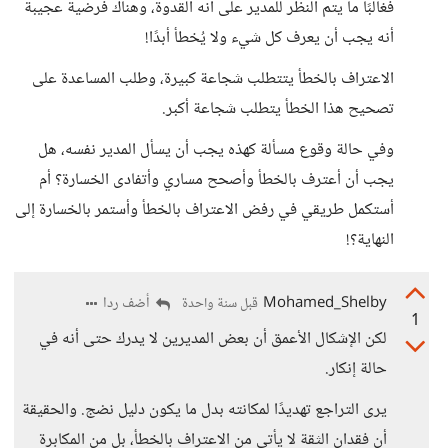
فغالبًا ما يتم النظر للمدير على أنه القدوة، وهناك فرضية عجيبة
أنه يجب أن يعرف كل شيء ولا يُخطأ أبدًا!
الاعتراف بالخطأ يتتطلب شجاعة كبيرة، وطلب المساعدة على
تصحيح هذا الخطأ يتطلب شجاعة أكبر.
وفي حالة وقوع مسألة كهذه يجب أن يسأل المدير نفسه، هل
يجب أن أعترف بالخطأ وأصحح مساري وأتفادى الخسارة؟ أم
أستكمل طريقي في رفض الاعتراف بالخطأ وأستمر بالخسارة إلى
النهاية؟!
Mohamed_Shelby
أضف ردا
قبل سنة واحدة
1
لكن الإشكال الأعمق أن بعض المديرين لا يدرك حتى أنه في
حالة إنكار.
يرى التراجع تهديدًا لمكانته بدل ما يكون دليل نضج. والحقيقة
أن فقدان الثقة لا يأتي من الاعتراف بالخطأ، بل من المكابرة