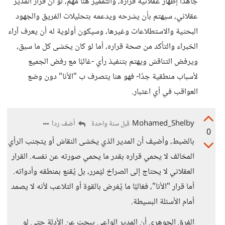
جاهدًا إظهار عقلانية قراره، والتمميز هنا مهم، لو ان قرار المدير
عقلاني، سيهتم بأن يشرحه ويدعمه بتحليلات الفريق والجهود
البحثية والاستطلاعات وغيرها، وسيكون أولوية له أن يعرف آراء
الخبراء والتأكد من صحة قراره، أما لو كان يخشى كل ما سبق،
ويرفض التناقش ويهتم بتنفيذ رأي -غالبًا مع رفض الجميع
لأسباب منطقية جدًا- فهو هنا يتصرف ب "الأنا" دون وضع
العواقب في أي اعتبار.
Mohamed_Shelby
أضف ردا
قبل سنة واحدة
0
بالضبط، وأضيف أن المدير الذي يخشى النقاش أو يتجنب الرأي
المخالف لا يحمي قراره بقدر ما يحمي صورته عن نفسه. القرار
العقلاني لا يحتاج إلى الصراخ ليُمرر، بل يُقنع بمنطقه وأدواته.
أما قرار "الأنا"، فغالبًا ما يُفرض بالقوة أو التلاعب لأنه لا يصمد
أمام الأسئلة البسيطة.
الفرق الجوهري أن المدير الواعي يبحث عن الأدلة حتى لو