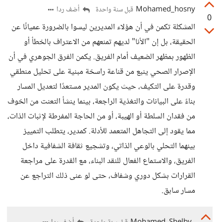
Mohamed_hosny
أضف ردا
قبل سنة واحدة
0
المشكلة تكمن في أن هؤلاء المديرين ليسوا بالضرورة عميانًا عن
الحقيقة، بل إن "الأنا" لديهم تمنعهم من الاعتراف بالخطأ أو
الظهور بمظهر الضعيف أمام الفريق. يكمن الفرق الجوهري في أن
الإصرار الصحي ينبع من قناعة راسخة مبنية على تحليل منطقي
وقدرة على التكيف، حيث يكون المدير مستعدًا لتعديل المسار
بناءً على البيانات والتغذية الراجعة، بينما ينشأ التعنت من الخوف
من فقدان السلطة أو الهيبة، أو من الحاجة المفرطة لإثبات الذات،
مما يقود إلى التجاهل المتعمد للأدلة. كمدير، يتطلب التمييز
بينهما التحلي بالوعي الذاتي، وتشجيع ثقافة الشفافية داخل
الفريق، والاستماع الفعال للنقد البناء، مع القدرة على مراجعة
القرارات بشكل دوري وشفاف، حتى لو عنى ذلك التراجع عن
مسار سابق.