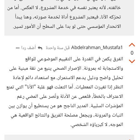
خالفته، لأنه يعتبر نفسه في خدمة المشروع، لا العكس. أما من
تحرّكه الأنا، فيعتبر المشروع أداة لخدمة صورته، وهنا يبدأ
الانحدار المؤسسي حتى لو بدا على السطح أن الأمور تسير.
Abdelrahman_Mustafa1
أضف ردا
قبل سنة واحدة
0
الفرق يكمن في القدرة على التقييم الموضوعي للواقع
والاستجابة له بمرونة. الإصرار الصحي ينبع من ثقة مبنية على
تحليل واضح ودليل يدعم الاستمرار، مع استعداد دائم لإعادة
النظر إذا تغيرت المعطيات. أما التعنّت فهو غلبة "الأنا" التي تمنع
الاعتراف بالخطأ، فتُعمى عن الأدلة وتُصر على المضي رغم
المؤشرات السلبية. المدير الناجح هو من يستطيع أن يوازن بين
الثبات والمرونة، ويجعل مصلحة الفريق والنتائج الواقعية هي
الموجه، لا كبرياؤه الشخصي.