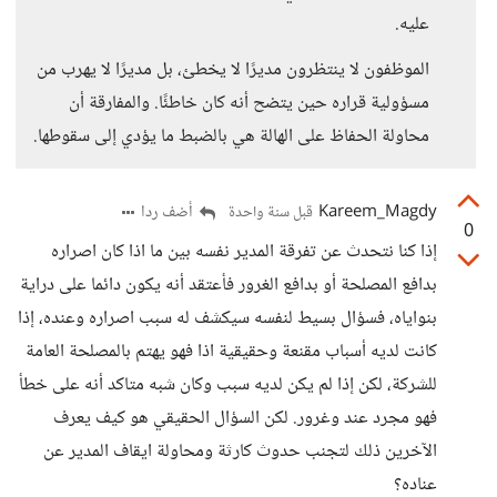
عليه.
الموظفون لا ينتظرون مديرًا لا يخطئ، بل مديرًا لا يهرب من
مسؤولية قراره حين يتضح أنه كان خاطئًا. والمفارقة أن
محاولة الحفاظ على الهالة هي بالضبط ما يؤدي إلى سقوطها.
Kareem_Magdy
أضف ردا
قبل سنة واحدة
0
إذا كنا نتحدث عن تفرقة المدير نفسه بين ما اذا كان اصراره
بدافع المصلحة أو بدافع الغرور فأعتقد أنه يكون دائما على دراية
بنواياه، فسؤال بسيط لنفسه سيكشف له سبب اصراره وعنده، إذا
كانت لديه أسباب مقنعة وحقيقية اذا فهو يهتم بالمصلحة العامة
للشركة، لكن إذا لم يكن لديه سبب وكان شبه متاكد أنه على خطأ
فهو مجرد عند وغرور. لكن السؤال الحقيقي هو كيف يعرف
الآخرين ذلك لتجنب حدوث كارثة ومحاولة ايقاف المدير عن
عناده؟