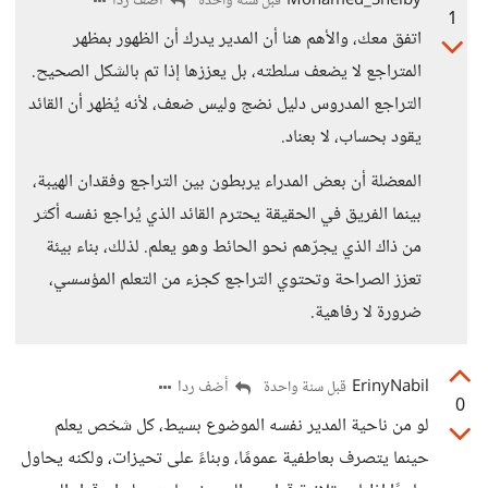
Mohamed_Shelby
أضف ردا
قبل سنة واحدة
1
اتفق معك، والأهم هنا أن المدير يدرك أن الظهور بمظهر
المتراجع لا يضعف سلطته، بل يعززها إذا تم بالشكل الصحيح.
التراجع المدروس دليل نضج وليس ضعف، لأنه يُظهر أن القائد
يقود بحساب، لا بعناد.
المعضلة أن بعض المدراء يربطون بين التراجع وفقدان الهيبة،
بينما الفريق في الحقيقة يحترم القائد الذي يُراجع نفسه أكثر
من ذاك الذي يجرّهم نحو الحائط وهو يعلم. لذلك، بناء بيئة
تعزز الصراحة وتحتوي التراجع كجزء من التعلم المؤسسي،
ضرورة لا رفاهية.
ErinyNabil
أضف ردا
قبل سنة واحدة
0
لو من ناحية المدير نفسه الموضوع بسيط، كل شخص يعلم
حينما يتصرف بعاطفية عمومًا، وبناءً على تحيزات، ولكنه يحاول