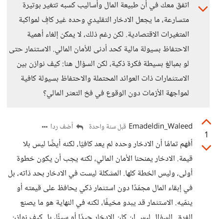
اتفق معك في أن طبيعة المال وأساليب كسبه تتغير بوتيرة
متسارعة، ما يجعل الادخار التقليدي وحده غير كافٍ لمواكبة
المتغيرات الاقتصادية. لكن رغم ذلك، لا يمكن إلغاء أهمية
الاحتفاظ بسيولة مالية كحد أدنى للأمان المالي. الاستثمار حتى
لو بمبالغ بسيطة فكرة ذكية، لكن السؤال هنا: كيف نوازن بين
الاستثمارات ذات العوائد المحتملة والاحتفاظ بسيولة كافية
لمواجهة الأزمات دون الوقوع في فخ التعثر المالي؟
Emadeldin_Waleed
أضف ردا
قبل سنة واحدة
1
أفهم تمامًا أن الادخار وحده لم يعد كافيًا، لكنه أيضًا ليس بلا
قيمة. الادخار يمنحنا الأمان المالي، لكنه يجب أن يكون خطوة
أولى، وليس الخطة كلها. المشكلة ليست في الادخار بحد ذاته، بل
في إبقاء المال مجمّدًا دون استثمار ذكي يحافظ على قيمته أو
ينمّيه. الاستثمار قد يبدو مخيفًا، لكنه في النهاية هو ما يصنع
الفرق. السؤال ليس إن كان الادخار جيدًا أو سيئًا، بل كيف نوازن