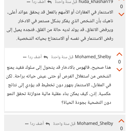
huda_khashan19
أضف ردا
قبل سنة واحدة
0
الاستثمار في العقارات أو الأسهم بالفعل قد يحقق عوائد أعلى،
ناهيك بأن الشخص الذي يفكر بشكل مستمر في الادخار
ويرفض الانفاق، قد يولد لديه حالة من القلق، فتجده يميل إلى
رفض الاستثمار في نفسه أو الاستمتاع بحياته الشخصية.
Mohamed_Shelby
أضف ردا
قبل سنة واحدة
0
هذا صحيح، فالهوس بالادخار قد يتحول إلى سلوك مُقيد يمنع
الشخص من استغلال الفرص أو حتى عيش حياته براحة. لكن
في المقابل، الاستثمار بتهور دون تخطيط قد يؤدي إلى نتائج
عكسية. إذن، كيف يمكن بناء عقلية مالية متوازنة تحقق النمو
دون التضحية بجودة الحياة؟
Mohamed_Shelby
أضف ردا
قبل سنة واحدة
0