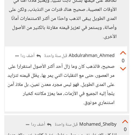
تحافظ على قيمتها بشكل ثابت نسبيًا، ويعتبر ملاذًا آمنًا في
الأوقات العصيبة، صحيح هناك فترات من التذبذب، ولكن على
المدى الطويل يبقى الذهب واحدًا من أكثر الاستثمارات أمانًا
وأصالة، ويستمر في تعزيز قيمته مقارنة بالكثير من الأصول
الأخرى.
Abdulrahman_Ahmed
أضف ردا
قبل سنة واحدة
0
صحيح، فالذهب كان وما زال أحد أكثر الأصول استقرارا على
مر العصور، حتى مع التقلبات التي يمر بها، يظل قيمته تتزايد
على المدى الطويل. فهو ليس مجرد معدن ثمين، بل ملاذ آمن
يلجأ إليه الجميع في الأزمات، مما يعزز مكانته كخيار
استثماري موثوق.
Mohamed_Shelby
أضف ردا
قبل سنة واحدة
0