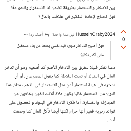
بين الادخار والاستثمار بطريقة تضمن لنا الاستقرار والنمو معًا.
فهل نحتاج لإعادة التفكير في علاقتنا بالمال؟
HusseinOraby2024
أضف ردا
قبل سنة واحدة
0
فهل أصبح الادخار مجرد قيد نفسي يمنعنا من بناء مستقبل
مالي أكثر ذكاءً؟
دعنا نفكر قليلا لنفرق بين الادخار الأصم كما أسميه وهو أن تدخر
المال في البنوك أو تحت البلاطة كما يقول المصريون، أو أن
تدخره في هيئة استثمار آمن مثل الاستثمار في الذهب مثلا. هذا
النوع من الاستثمار غالبا يكون ملاذ أُلائك الذين يخافون من
المجازفة والخسارة. أما فكرة الادخار في البنوك والحصول على
فوائد ربوية فغير أنها حرام لكنها أيضا تآكل للمال كما وصفت
أنت.