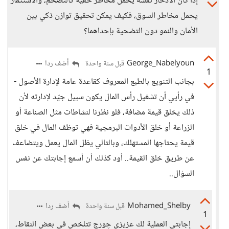
إذا كان الادخار نفسه يحمل مخاطر خفية كالتضخم، والاستثمار
يحمل مخاطر السوق، فكيف يمكن تحقيق توازن ذكي بين
الأمان والنمو دون التضحية بإحداهما؟
George_Nabelyoun
أضف ردا
قبل سنة واحدة
1
بجانب التنويع بالطبع المعروف كقاعدة عامة لإدارة الأصول -
في رأيي أن تشغيل رأس المال يكون سبيل جيّد لإدارته لأن
ذلك يخلق قيمة مضافة، فلو نظرنا لنشاطات مثل الصناعة أو
الزراعة أو خلق الأدوات البرمجية فهي توظف المال في خلق
قيمة يحتاجها المستهلك، وبالتالي يظل المال يعمل ويتضاعف
عن طريق خلق القيمة.. أود كذلك أن أسمع إجابتك عن نفس
السؤال..
Mohamed_Shelby
أضف ردا
قبل سنة واحدة
1
إجابتي العملية لك عزيزي چورج تتلخص فى بعض النقاط،