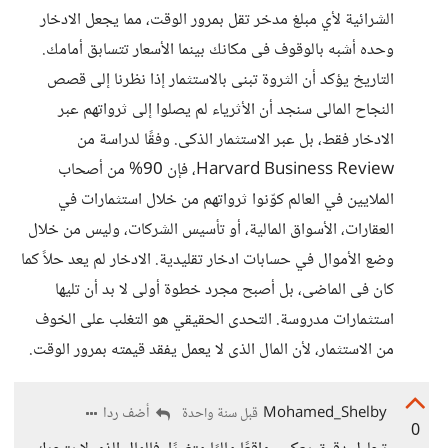
الشرائية لأي مبلغ مدخر تقل بمرور الوقت، مما يجعل الادخار
وحده أشبه بالوقوف فى مكانك بينما الأسعار تتسابق أمامك.
التاريخ يؤكد أن الثروة تبنى بالاستثمار إذا نظرنا إلى قصص
النجاح المالى سنجد أن الأثرياء لم يصلوا إلى ثرواتهم عبر
الادخار فقط، بل عبر الاستثمار الذكى. وفقًا لدراسة من
Harvard Business Review، فإن 90% من أصحاب
الملايين في العالم كوّنوا ثرواتهم من خلال استثمارات في
العقارات، الأسواق المالية، أو تأسيس الشركات، وليس من خلال
وضع الأموال في حسابات ادخار تقليدية. الادخار لم يعد حلاً كما
كان فى الماضى، بل أصبح مجرد خطوة أولى لا بد أن تليها
استثمارات مدروسة. التحدى الحقيقي هو التغلب على الخوف
من الاستثمار، لأن المال الذى لا يعمل يفقد قيمته بمرور الوقت.
Mohamed_Shelby
أضف ردا
قبل سنة واحدة
0