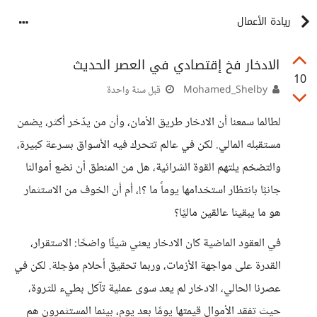
ريادة الأعمال
الادخار فخ إقتصادي في العصر الحديث
10
Mohamed_Shelby
قبل سنة واحدة
لطالما سمعنا أن الادخار طريق الأمان، وأن من يدّخر أكثر، يضمن
مستقبله المالي. لكن في عالم تتحرك فيه الأسواق بسرعة كبيرة،
والتضخم يلتهم القوة الشرائية، هل من المنطق أن نضع أموالنا
جانبًا بانتظار استخدامها يوماً ما ؟!، أم أن الخوف من الاستثمار
هو ما يبقينا عالقين ماليًا؟
في العقود الماضية كان الادخار يعني شيئًا واضحًا: الاستقرار،
القدرة على مواجهة الأزمات، وربما تحقيق أحلام مؤجلة. لكن في
عصرنا الحالي، الادخار لم يعد سوى عملية تآكل بطيء للثروة،
حيث تفقد الأموال قيمتها يومًا بعد يوم، بينما المستثمرون هم