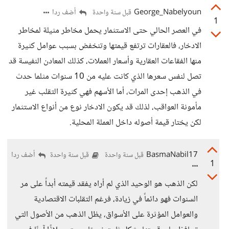
George_Nabelyoun
أضف ردا
قبل سنة واحدة
1
في العصر الحالي حتى الاستثمار يحمل مخاطر مثيلة لمخاطر
الادخار، فالعقارات ترتفع قيمتها وتنخفض بسبب عوامل كثيرة
منها الفقاعات العقارية وأسعار العملات، كذلك المعادن النفيسة قد
تصل لنفس سعرها الذي كانت عليه من 10 سنوات مثلما حدث
في الذهب إحدى المرات، أما الأسهم فهي كثيرة التقلب غير
مأمونة العواقب، لذلك قد يكون الادخار نوع من أنواع الاستثمار
لكن يختار قيمة أصوله داخل العملة المحلية.
BasmaNabil17
أضف ردا
قبل سنة واحدة
قبل سنة واحدة
1
لكن الذهب هو الوحيد الذي لم أراه يفقد قيمته أبداً على مر
السنوات فهو دائماً في زيادة، فرغم التقلبات الاقتصادية
والعوامل المؤثرة على الأسواق، يظل الذهب من الأصول التي