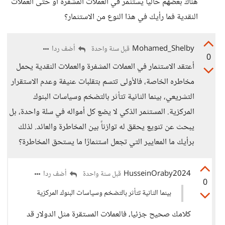
هناك بعضهم حاليا يستثمر في العملات المشفرة آو حتى العملات
النقدية فما رأيك في هذا النوع من الاستثمار؟
Mohamed_Shelby
أضف ردا
قبل سنة واحدة
0
أعتقد الاستثمار في العملات المشفرة والعملات النقدية يحمل
مخاطره الخاصة، فالأولى تتسم بتقلبات عنيفة وعدم الاستقرار
التشريعي، بينما الثانية تتأثر بالتضخم وسياسات البنوك
المركزية. المستثمر الذكي لا يضع كل أمواله في سلة واحدة، بل
يبحث عن تنويع يحقق له توازناً بين المخاطرة والعائد. لذلك
برأيك ما المعايير التي تجعل استثمارًا ما يستحق المخاطرة؟
HusseinOraby2024
أضف ردا
قبل سنة واحدة
0
بينما الثانية تتأثر بالتضخم وسياسات البنوك المركزية
كلامك صحيح جزئيا، فالعملات المستقرة مثل الدولار قد