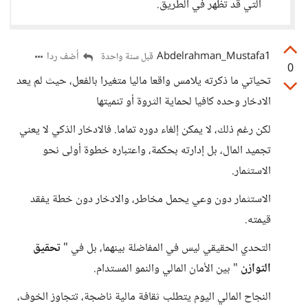
التي قد تظهر في الطريق.
Abdelrahman_Mustafa1
أضف ردا
قبل سنة واحدة
0
تحياتي ما ذكرته يلامس واقعا ماليا متغيرا بالفعل، حيث لم يعد
الادخار وحده كافيا لحماية الثروة أو تنميتها
لكن رغم ذلك، لا يمكن إلغاء دوره تماما. فالادخار الذكي لا يعني
تجميد المال، بل إدارته بحكمة، واعتباره خطوة أولى نحو
الاستثمار.
الاستثمار دون وعي يحمل مخاطر، والادخار دون خطة يفقد
قيمته.
التحدي الحقيقي ليس في المفاضلة بينهما، بل في "
تحقيق
التوازن
" بين الأمان المالي والنمو المستدام.
النجاح المالي اليوم يتطلب ثقافة مالية ناضجة، تتجاوز الخوف،