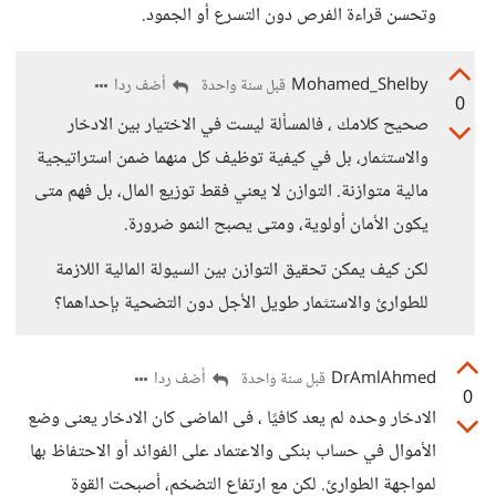
وتحسن قراءة الفرص دون التسرع أو الجمود.
Mohamed_Shelby
أضف ردا
قبل سنة واحدة
0
صحيح كلامك ، فالمسألة ليست في الاختيار بين الادخار
والاستثمار، بل في كيفية توظيف كل منهما ضمن استراتيجية
مالية متوازنة. التوازن لا يعني فقط توزيع المال، بل فهم متى
يكون الأمان أولوية، ومتى يصبح النمو ضرورة.
لكن كيف يمكن تحقيق التوازن بين السيولة المالية اللازمة
للطوارئ والاستثمار طويل الأجل دون التضحية بإحداهما؟
DrAmlAhmed
أضف ردا
قبل سنة واحدة
0
الادخار وحده لم يعد كافيًا ، فى الماضى كان الادخار يعنى وضع
الأموال في حساب بنكى والاعتماد على الفوائد أو الاحتفاظ بها
لمواجهة الطوارئ. لكن مع ارتفاع التضخم، أصبحت القوة