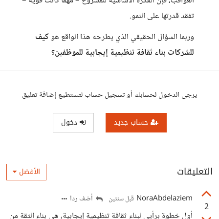
العواقب، فإن الفكرة الأساسية للمشروع – مهما كانت قوية –
تفقد قدرتها على النمو.
وربما السؤال الحقيقي الذي يطرحه هذا الواقع هو
كيف
للشركات بناء ثقافة تنظيمية إيجابية للموظفين؟
يرجى الدخول لحسابك أو تسجيل حساب لتستطيع إضافة تعليق
حساب جديد
دخول
التعليقات
الأفضل
NoraAbdelaziem
أضف ردا
قبل سنتين
2
أول خطوة برأيي لبناء ثقافة تنظيمية إيجابية، هي بناء الثقة من