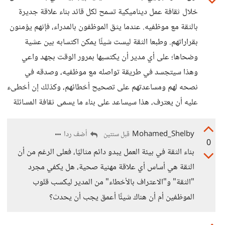
خلال ثقافة عمل ديناميكية تسمح لكل قائد بناء علاقة جديرة
بالثقة مع موظفيه. عندما يثق الموظفون بالمدراء، فإنهم يؤمنون
بقراراتهم. وطبعا الثقة ليست شيئًا يمكن اكتسابه بين عشية
وضحاها؛ على أي مدير أن يكتسبها بمرور الوقت بجهد واعي
وهذا سيتجسد في طريقة تواصله مع موظفيه، وصدقه في
نصحه لهم ومساعدتهم على تصحيح أخطائهم، وكذلك إن أخطىء
عليه أن يعترف، هذا سيساعد على بناء ما يسمى ثقافة المسائلة
Mohamed_Shelby
أضف ردا
قبل سنتين
0
بناء الثقة في بيئة العمل يبدو دائم مثاليًا، فعلى الرغم من أن
الثقة هي أساس أي علاقة مهنية صحية، هل يكفي مجرد
"الثقة" و"الاعتراف بالأخطاء" من المدير ليكسب قلوب
الموظفين أم أن هناك شيئًا أعمق يجب أن يحدث؟