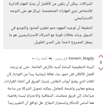
الشراكات. يمكن أن يكون من الأفضل أن يترك المهام الإدارية
للأشخاص ذوي المهارات المتخصصة، ليركز هو على التوجه
الاستراتيجي.
الحقيقة أن توجيه الجهود نحو تطوير المنتج، والتوسع في
السوق، وبناء علاقات قوية مع الشركاء الاستراتيجيين هو ما
يجعل المشروع ناجحاً على المدى الطويل.
Kareem_Magdy
أضف ردا
قبل سنتين
0
البيئة التنظيمية السامة أشبه بالأرض المالحة: حتى لو زرعت
أفضل الأفكار، فلن تنمو. بناء ثقافة إيجابية يبدأ من القيادة، لأن
القائد الذي يفتح أبواب النقاش، يُشرك الفريق في اتخاذ القرارات،
ويضع معايير واضحة للتعامل، يمكنه تحويل الشركة من ساحة
صراعات إلى فريق متماسك. الشفافية والاحترام ليستا رفاهية؛
هما أساس الابتكار واستمرار النجاح. هل توافق أن التغيير يبدأ