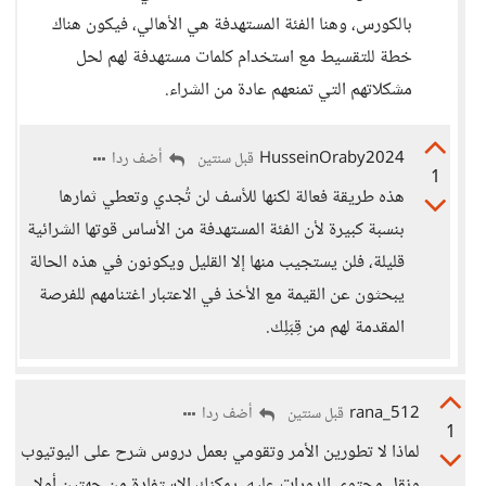
بالكورس، وهنا الفئة المستهدفة هي الأهالي، فيكون هناك
خطة للتقسيط مع استخدام كلمات مستهدفة لهم لحل
مشكلاتهم التي تمنعهم عادة من الشراء.
HusseinOraby2024
أضف ردا
قبل سنتين
1
هذه طريقة فعالة لكنها للأسف لن تُجدي وتعطي ثمارها
بنسبة كبيرة لأن الفئة المستهدفة من الأساس قوتها الشرائية
قليلة، فلن يستجيب منها إلا القليل ويكونون في هذه الحالة
يبحثون عن القيمة مع الأخذ في الاعتبار اغتنامهم للفرصة
المقدمة لهم من قِبَلِك.
rana_512
أضف ردا
قبل سنتين
1
لماذا لا تطورين الأمر وتقومي بعمل دروس شرح على اليوتيوب
ونقل محتوى الدورات عليه، يمكنك الاستفادة من جهتين أولا