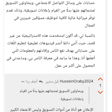
حسابات على وسائل التّواصل الاجتماعي، ويحاولون التّسويق
لمنتجاتهم عليها بدلًا من القيام بإعلانات تسويقيّة، وذلك لعدم
توفّر ميزانيّة ماليّة كافية لتوظيف مسوّقين خبيرين في
المجال.
بالنّسبة لي، قد أكون استخدمت هذه الاستراتيجيّة عن غير
قصد، حيث أنّني دائمًا أنشر فيديوهات تعليميّةٍ لتعليم اللّغات
على حساباتي بهدف نفع النّاس وإفادتهم بالمعلومات الّتي
أتعلّمها أنا، وهذا ما ساعد في معرفة النّاس بي، وساعدني في
الحصول على أكثر من عمل.
HusseinOraby2024
أضف ردا
قبل سنتين
1
ويحاولون التّسويق لمنتجاتهم عليها بدلًا من القيام
بإعلانات تسويقيّة
الإعلان هو أداة من أدوات التسويق وليس الاعتماد الكبير