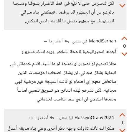
لكن لنحترس حتى لا نقع في خطأ الاغترار بسوقنا ومنتجنا
بالرغم من أن الجمهور قد يرفضه. فيمكنني بناء سوقي
المستهدف مع جمهور يتقبل ما أقدمه وليس العكس.
MahdiSarhan
أضف ردا
قبل سنتين
0
أجدها استيراتيجية ناجحة لشخص يريد انشاء مشروع
مثلا تصميم او تصوير او نمذجة او ما اشبه، اقدم خدماتي في
البداية بشكل مجاني، لن يشكل اصحاب المؤسسات الذين
ساتعامل معهم اي اهتمام لو كانت النتيجة غير مرضية فهي
مجانية. لكن نشرهم لهذه النتائج هو تسويق لنفسي اساساً
وبعدها استطيع ان اضع سعر مناسب لخدماتي
HusseinOraby2024
أضف ردا
قبل سنتين
1
شكرا لك لأنك تناولت وجهة نظر أخرى وهي بناء سابقة أعمال