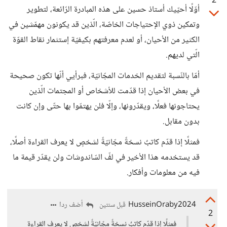
2
أوّلًا أحيّيك أستاذ حسين على هذه المبادرة الرّائعة، لتطوير
وتمكين ذوي الإحتياجات الخاصّة، الّذين قد يكونون مهمّشين في
الكثير من الأحيان، أو لعدم معرفتهم بكيفيّة إستثمار نقاط القوّة
الّتي لديهم.
أمّا بالنّسبة لتقديم الخدمات المجّانيّة، فبرأيي أنّها تكون صحيحة
في بعض الأحيان إذا قدّمت للأشخاص أو المجتمات الّذين
يحتاجونها فعلًا، ويقدّرونها، وإلّا فلن يهتمّوا بها حتّى وإن كانت
بدون مقابل.
فمثلًا إذا قدّم كاتبٌ نسخةً مجّانيّةً لشخصٍ لا يعرف القراءة أصلًا،
قد يستخدمه هذا الأخير في لفّ السّاندوشات ولن يقدّر قيمة ما
فيه من معلومات وأفكار.
HusseinOraby2024
أضف ردا
قبل سنتين
2
فمثلًا إذا قدّم كاتبٌ نسخةً مجّانيّةً لشخصٍ لا يعرف القراءة