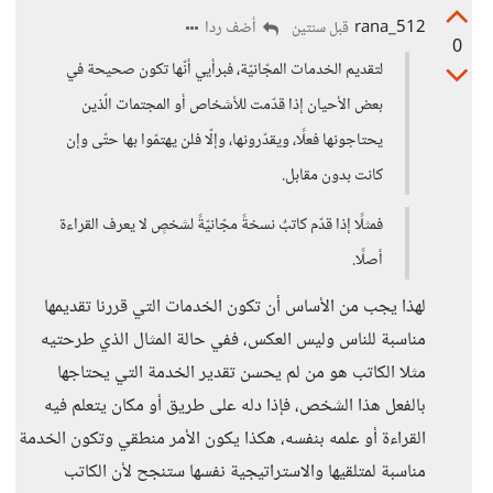
rana_512
أضف ردا
قبل سنتين
0
لتقديم الخدمات المجّانيّة، فبرأيي أنّها تكون صحيحة في
بعض الأحيان إذا قدّمت للأشخاص أو المجتمات الّذين
يحتاجونها فعلًا، ويقدّرونها، وإلّا فلن يهتمّوا بها حتّى وإن
كانت بدون مقابل.
فمثلًا إذا قدّم كاتبٌ نسخةً مجّانيّةً لشخصٍ لا يعرف القراءة
أصلًا.
لهذا يجب من الأساس أن تكون الخدمات التي قررنا تقديمها
مناسبة للناس وليس العكس، ففي حالة المثال الذي طرحتيه
مثلا الكاتب هو من لم يحسن تقدير الخدمة التي يحتاجها
بالفعل هذا الشخص، فإذا دله على طريق أو مكان يتعلم فيه
القراءة أو علمه بنفسه، هكذا يكون الأمر منطقي وتكون الخدمة
مناسبة لمتلقيها والاستراتيجية نفسها ستنجح لأن الكاتب