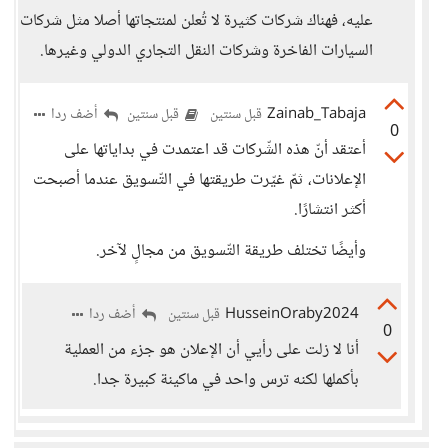
عليه، فهناك شركات كثيرة لا تُعلن لمنتجاتها أصلا مثل شركات
السيارات الفاخرة وشركات النقل التجاري الدولي وغيرها.
Zainab_Tabaja
أضف ردا
قبل سنتين
قبل سنتين
0
أعتقد أنّ هذه الشّركات قد اعتمدت في بداياتها على
الإعلانات، ثمّ غيّرت طريقتها في التّسويق عندما أصبحت
أكثر انتشارًا.
وأيضًا تختلف طريقة التّسويق من مجالٍ لآخر.
HusseinOraby2024
أضف ردا
قبل سنتين
0
أنا لا زلت على رأيي أن الإعلان هو جزء من العملية
بأكملها لكنه ترس واحد في ماكينة كبيرة جدا.