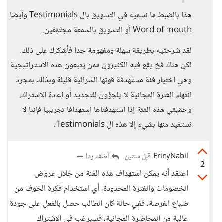
هذا بالضبط ما نسميه في التسويق بال Testimonials وأيضا
Word of mouth أو التسويق بالسمعة مجتَمِعَين.
لقد شرحتيه بطريقة سهلة ومفهومة جدا فأشكرك على ذلك.
لكن هناك فخ يقع فيه الكثيرون ممن يتبعون هذه الاستراتيجية
وهي اختيار فئة مستهدفة قوتها الشرائية قليلة وبذلك بمجرد
انتهاء الفترة المجانية لا يلجؤون للتجديد أو إعادة الاشتراك،
وحقيقي هذه الفئة إذا استهدفناها استهدافا تجريبيا فإننا لا
نستفيد منها بشيء إلا هذه ال Testimonials.
ErinyNabil
أضف ردا
قبل سنتين
2
اعتقد أنه يمكن استهداف هذه الفئة من خلال عروض
الخصومات والفترة المحدودة، أي استخدام فكرة الخوف من
ضياع الفرصة، ففي حالة كان الطالب حصل بالفعل على جودة
عالية من المحاضرة المجانية، فسيرغب في الاشتراك