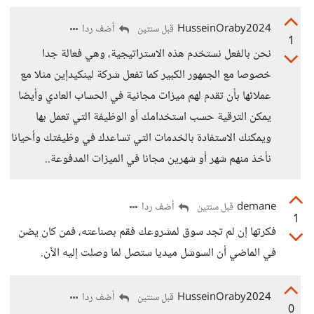
HusseinOraby2024
أضف ردا
قبل سنتين
1
نحن بالفعل نستخدم هذه الاستراتيجية، وهي فعالة جدا
خصوصا مع الجمهور الكبير كما تفعل شركة لينكيدإين مثلا مع
عملائها بأن تقدم لهم ميزات مجانية في الحساب العادي وأيضا
يمكن الترقية حسب استخدامك أو الوظيفة التي تعمل بها
ويمكنك الاستفادة بالخدمات التي تساعدك في وظيفتك وأحيانا
نأخذ منهم شهر أو شهرين مجانا في الميزات المدفوعة..
demane
أضف ردا
قبل سنتين
1
فكرتها إن لم تجد سوق لمشروعك فقم بصناعته، فمن كان يضن
في الماضي أن السوشل ميديا ستصل لما وصلت إليه الٱن.
HusseinOraby2024
أضف ردا
قبل سنتين
0