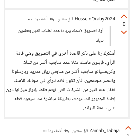
HusseinOraby2024
أضف ردا
قبل سنتين
0
أولا التسويق لاسمك وزيادة عدد الطلاب الذين يتعلمون
لديك
أشكرك رنا على ذكر قاعدة أخرى في التسويق وهي قادة
الرأي، فإيلون ماسك مثلا عدد متابعيه أكثر من تسلا،
وكريستيانو متابعيه أكثر من متابعي ريال مدريد وبارشلونا
والنصر مجتمعين، فأن تكون قائد للرأي في مجالك للأسف
تغفل عنه كثير من الشركات التي تهتم فقط بإبراز ميزاتها دون
إفادة الجمهور المستهدف بطريقة مباشرة مما سيعود قطعا
على سمعة البراند.
Zainab_Tabaja
أضف ردا
قبل سنتين