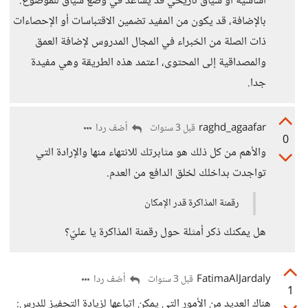
أساسية أو سياق تاريخي قد يساعد في وضع سياق للموضوع.
بالإضافة، قد يكون من المفيد تضمين الاقتباسات أو الإحصاءات
ذات الصلة من الخبراء في المجال المدروس لإضافة العمق
والمصداقية إلى المحتوى، اعتمد هذه الطريقة وهي مفيدة
جدا.
raghd_agaafar
أضف ردا
قبل 3 سنوات
0
والأهم من كل ذلك هو مثابرتك للانتهاء منها والإرادة التي
تواجدت بداخلك لخلق الدافع من العدم.
رقمنة المذاكرة قدر الإمكان
هل يمكنك ذكر أمثلة حول رقمنة المذاكرة يا عليّ؟
FatimaAlJardaly
أضف ردا
قبل 3 سنوات
1
هناك العديد من الأمور التي يمكن اتباعها لزيادة التحفيز للدرس: