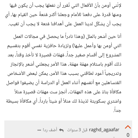
لإنّني أومن بأنّ الأفعال التي نُقرر أن نفعلها يجب أن يكون فيها
ومنها قدرة على دفعنا للأمام وجعلنا أكثر مُتعةً حين القيام بها، أي
يجب أن يشكّل لدينا العمل على أهدافنا مُتعة لا يجب أن تغيب.
أنا حين أشعر بالملل (وهذا نادراً ما يحصل في مجالات العمل
التي أومن بها وأعمل عليها) ولزيادة حافزية نفسي أقوم بتقسيم
المشروع إلى أقسام صغير جداً، مُهمّات قصيرة لا تأخذ وقتاً، بعد
ذلك أقوم باستلام مهمّة مهمّة، هذا الأمر يجعلني أشعر بالإنجاز
وتدريجياً أعود لطاقتي بسبب هذا الأمر، يمكن لبعض الأشخاص
المُتساهلين مع أنفسهم أثناء العمل أو الدراسة أن يضيفوا فواصل
مكافأة بناءً على هذه المهمّات، أنجز ست مهمّات قصيرة مثلاً
واشتري بسكويتة لذيذة لك مثلاً أو شيئاً بارداً، أي مكافأة بسيطة
جداً.
raghd_agaafar
أضف ردا
قبل 3 سنوات
0