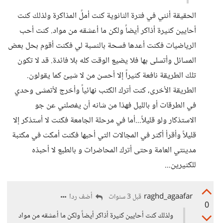
الحقيقة أنني في فترة الثانوية كنت أملً المذاكرة ولذلك كنت
أحايين كثيرة أذاكر أيضاً ولكن ما أعشقه من مواد. كنت أحب
الرياضيات فكنت أعدها فسحة بالنسبة لي فكنت أقوم بحل بعض
المسائل وأتسلى بها فلا يضيع الوقت كله بلا فائدة. قد لا تكون
تلك الطريقة نافعة كثيراً إلا أحسن من لا شيئ كما يقولون.
الطريقة الأخرى، كنت أترك الكتب نهائياً وأخرج لأتمشى وحدي
في الطرقات أو بالليل فهذا من شانه أن يفصلني عن جو
الاستذكار ولو قليلاً...أما في مرحلة الجامعة فكنت لا أستذكر إلا
قليلاً وأقرأ أكثر في المجالات التي أحبها فكنت أمكث في مكتبة
مدينتي العامة وحتى أترك المحاضرات و بالطبع لا أحبذه
للكثيرين...
raghd_agaafar
أضف ردا
قبل 3 سنوات
0
ولذلك كنت أحايين كثيرة أذاكر أيضاً ولكن ما أعشقه من مواد