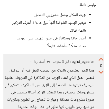
وليس دائمًا.
تهيئة المكان وعمل مشروبي المفضل
توفير الهدوء التام لذا ألجأ لليل غالبًا لا أعرف التركيز
بالنهار نهائيًا
أحدد حافز ومكافأة في حين انتهيت على الموعد
محدد مثلًا " سأشاهد فليماً"
raghd_agaafar
أضف ردا
قبل 3 سنوات
0
هذا الجو المشحون بالتوتر من الصعب العمل فيه أو التركيز،
فنفس العقل الذي اعتاد الهرب من المذاكرة في الظروف العادية
سيسوقه توتره عند الضغط إلى الهرب من المذاكرة بالتفكير في
سيناريوهات عجيبة، وهذا التفكير الزائد أحيانا يتجسد في
صورة مشروعات عملاقة ومهارات تحتاج إلى تطوير وذكريات
مر عليها زمن طويل، كلها تظهر في هذا الوقت تحديدا.