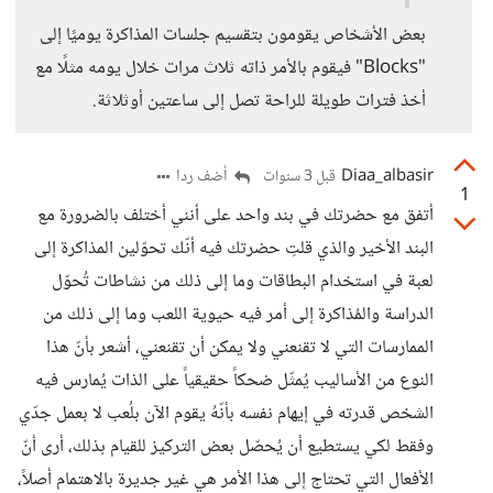
بعض الأشخاص يقومون بتقسيم جلسات المذاكرة يوميًا إلى
"Blocks" فيقوم بالأمر ذاته ثلاث مرات خلال يومه مثلًا مع
أخذ فترات طويلة للراحة تصل إلى ساعتين أوثلاثة.
Diaa_albasir
أضف ردا
قبل 3 سنوات
1
أتفق مع حضرتك في بند واحد على أنني أختلف بالضرورة مع
البند الأخير والذي قلتِ حضرتك فيه أنّك تحوّلين المذاكرة إلى
لعبة في استخدام البطاقات وما إلى ذلك من نشاطات تُحوّل
الدراسة والمُذاكرة إلى أمر فيه حيوية اللعب وما إلى ذلك من
الممارسات التي لا تقنعني ولا يمكن أن تقنعني، أشعر بأنّ هذا
النوع من الأساليب يُمثّل ضحكاً حقيقياً على الذات يُمارس فيه
الشخص قدرته في إيهام نفسه بأنّهُ يقوم الآن بلُعب لا بعمل جدّي
وفقط لكي يستطيع أن يُحصّل بعض التركيز للقيام بذلك، أرى أنّ
الأفعال التي تحتاج إلى هذا الأمر هي غير جديرة بالاهتمام أصلاً،