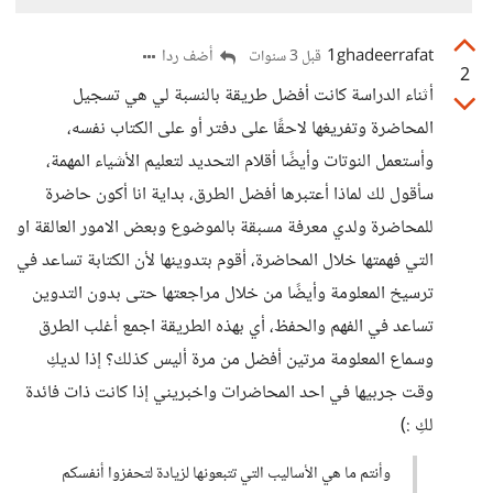
1ghadeerrafat
أضف ردا
قبل 3 سنوات
2
أثناء الدراسة كانت أفضل طريقة بالنسبة لي هي تسجيل
المحاضرة وتفريغها لاحقًا على دفتر أو على الكتاب نفسه،
وأستعمل النوتات وأيضًا أقلام التحديد لتعليم الأشياء المهمة،
سأقول لك لماذا أعتبرها أفضل الطرق، بداية انا أكون حاضرة
للمحاضرة ولدي معرفة مسبقة بالموضوع وبعض الامور العالقة او
التي فهمتها خلال المحاضرة، أقوم بتدوينها لأن الكتابة تساعد في
ترسيخ المعلومة وأيضًا من خلال مراجعتها حتى بدون التدوين
تساعد في الفهم والحفظ، أي بهذه الطريقة اجمع أغلب الطرق
وسماع المعلومة مرتين أفضل من مرة أليس كذلك؟ إذا لديكِ
وقت جربيها في احد المحاضرات واخبريني إذا كانت ذات فائدة
لكِ :)
وأنتم ما هي الأساليب التي تتبعونها لزيادة لتحفزوا أنفسكم