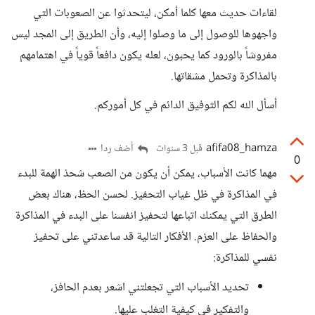
لقاءات حديث معها كلما أمكن، ليتحدثوا عن الصعوبات التي
واجهوها للوصول إلى ما وصلوا إليه، وأن الطريق إلى المجد ليس
مفروشاً بالورود كما يحبون، لعله يكون دافعاً قوياً في اهتمامهم
بالمذاكرة وتحمل مشقاتها.
أسأل الله لكم التوفيق الدائم في كل أموركم.
afifa08_hamza
أضف ردا
قبل 3 سنوات
0
مهما كانت الأسباب، يمكن أن يكون من الصعب شحذ الهمة للبدء
في المذاكرة في ظل غياب التحفيز. لحسن الحظ، هناك بعض
الطرق التي يمكنك اتباعها لتحفيز انفسنا على البدء في المذاكرة
والحفاظ على العزم. الأفكار التالية قد ساعدتني على تحفيز
نفسي للمذاكرة:
تحديد الأسباب التي تجعلتني اشعر بعدم الحافز،
والتفكير في كيفية التغلب عليها.