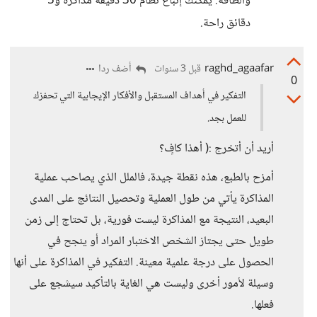
والطاقة. يمكنك إتباع نظام 30 دقيقة مذاكرة و5
دقائق راحة.
raghd_agaafar
أضف ردا
قبل 3 سنوات
0
التفكير في أهداف المستقبل والأفكار الإيجابية التي تحفزك
للعمل بجد.
أريد أن أتخرج :( أهذا كافٍ؟
أمزح بالطبع، هذه نقطة جيدة، فالملل الذي يصاحب عملية
المذاكرة يأتي من طول العملية وتحصيل النتائج على المدى
البعيد، النتيجة مع المذاكرة ليست فورية، بل تحتاج إلى زمن
طويل حتى يجتاز الشخص الاختبار المراد أو ينجح في
الحصول على درجة علمية معينة. التفكير في المذاكرة على أنها
وسيلة لأمور أخرى وليست هي الغاية بالتأكيد سيشجع على
فعلها.