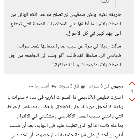
نفسه
طريقة ذكية، ولكن صدقيني لن تصلح مع هذا الكم الهائل من
المحاضرات، ربما أطبقها على المحاضرات الصعبة التي تحتاج
إلى جهد كبير في كل الأحوال.
سألت زميلة لي مرة عن سبب عدم انضمامها للمحاضرات،
فجاءني الرد صاعقًا، لقد قالت: "لو جئت إلى الجامعة من أجل
المحاضرات لما وجدت وقتًا للمذاكرة."
مجهول
أضف ردا
قبل 3 سنوات
قبل 3 سنوات
1
اجتزت تعليمي الأكاديمي ذا السنوات الأربع في مدة ٨ سنوات يا
رغدة. لا أخجل من ذلك على الإطلاق. بالعكس، فمشاعر الإحباط
التي واتتني بسبب المسار الأكاديمي ومشكلتي في الالتزام
بداخله كانت الدافع الذي تغلبت عليه في النهاية، بعد أن ظننت
أنني لن أحصل على شهادة جامعية أبدا، خصوصا أن تخصصي