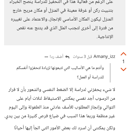
على الرغم من فعالية هذا في التحفيز للدراسة ينصح الخبراء
بتثبيت ركن أو غرفة معينة في المنزل أو مكان مريح خارج
المنزل ليكون المكان الأساسي للإنجاز، والاعتماد على تغييره
من فترة إلى أخرى لتجنب الملل الذي قد يتنج عنه نقص
الإنتاجية.
Amany_izz
أضف ردا
قبل 3 سنوات
1
وأنتم ما هي الأساليب التي تتبعونها لزيادة لتحفزوا أنفسكم
للدراسة أو العمل؟
لا شيء يحفزني لدراسة إلا الضغط النفسي والشعور بأن لا فرار
من الرسوب أجد نفسي يمكنني الاستيقاظ لثلاث أيام على
التوالي وإنجاز المطلوب للأسف عادتي منذ الطفولة وإلى اليوم
غير منظمة وربما هذا السبب في ضياع فرص كثيرة من بين يدي.
ولكن يمكنني أن اسرد لك بعض الأمور التي الجأ إليها أحيانًا