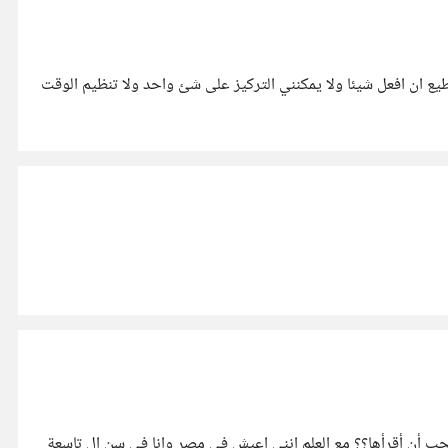
يع ان افعل شيئا ولا يمكنني التركيز على شئ واحد ولا تنظيم الوقت
ب أن أقرأها؟؟ مع العلم انني اعيش في مصر وانا في سن ال تاسعة