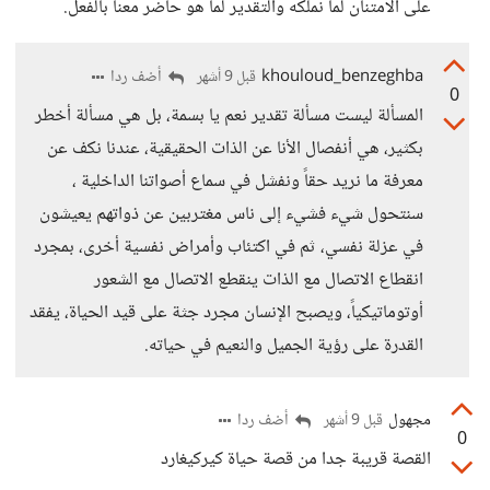
على الامتنان لما نملكه والتقدير لما هو حاضر معنا بالفعل.
khouloud_benzeghba
أضف ردا
قبل 9 أشهر
0
المسألة ليست مسألة تقدير نعم يا بسمة، بل هي مسألة أخطر
بكثير، هي أنفصال الأنا عن الذات الحقيقية، عندنا نكف عن
معرفة ما نريد حقاً ونفشل في سماع أصواتنا الداخلية ،
سنتحول شيء فشيء إلى ناس مغتربين عن ذواتهم يعيشون
في عزلة نفسي، ثم في اكتئاب وأمراض نفسية أخرى، بمجرد
انقطاع الاتصال مع الذات ينقطع الاتصال مع الشعور
أوتوماتيكياً، ويصبح الإنسان مجرد جثة على قيد الحياة، يفقد
القدرة على رؤية الجميل والنعيم في حياته.
مجهول
أضف ردا
قبل 9 أشهر
0
القصة قريبة جدا من قصة حياة كيركيغارد