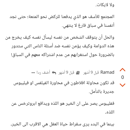
ولا لايكات.
المجتمع للأسف هو الذي يدفعنا للركض نحو المتعة؛ حتى نجد
أنفسنا في سباق فارغ لا ينتهي.
والحل أن يتوقف الشخص من نفسه ليسأل نفسه كيف يخرج من
هذه الدوامة وكيف يؤمن نفسه ضد أسئلة الناس التي ستدور
بالضرورة حول استغرابهم من عدم اشتراكه معهم في السباق!
Ramad
أضف ردا
قبل 9 أشهر
قبل 9 أشهر
0
قد تكون محاولة افلاطون في محاورة الفيلفس او فيليبوس
جديرة بالتأمل.
ففليبوس يصر على ان الخير هو اللذه ويدافع ابروترخس عن
اللذه،
بينما في البدء يرى سقراط حياة العقل هي الاقرب الى الخير،