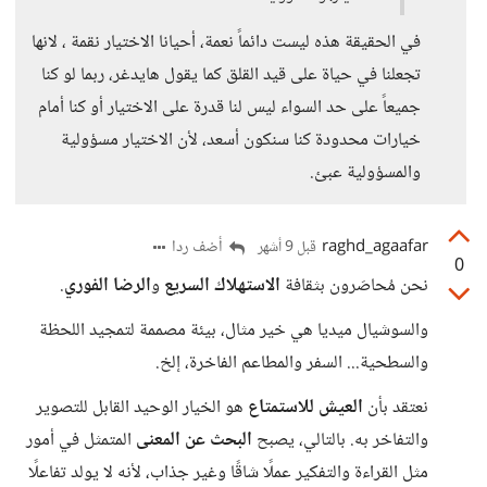
في الحقيقة هذه ليست دائماً نعمة، أحيانا الاختيار نقمة ، لانها
تجعلنا في حياة على قيد القلق كما يقول هايدغر، ربما لو كنا
جميعاً على حد السواء ليس لنا قدرة على الاختيار أو كنا أمام
خيارات محدودة كنا سنكون أسعد، لأن الاختيار مسؤولية
والمسؤولية عبئ.
raghd_agaafar
أضف ردا
قبل 9 أشهر
0
نحن مُحاصَرون بثقافة
الاستهلاك السريع
و
الرضا الفوري
.
والسوشيال ميديا هي خير مثال، بيئة مصممة لتمجيد اللحظة
والسطحية... السفر والمطاعم الفاخرة، إلخ.
نعتقد بأن
العيش للاستمتاع
هو الخيار الوحيد القابل للتصوير
والتفاخر به. بالتالي، يصبح
البحث عن المعنى
المتمثل في أمور
مثل القراءة والتفكير عملًا شاقًا وغير جذاب، لأنه لا يولد تفاعلًا