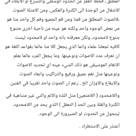
المطلق.، فخطأ القفز عن الحدود الوسطى والتسرع او الابطاء في
الانتقال من الوحدة الى الكثرة والعكس، ومن الامثلة الصوت
،فالصوت المنطلق من فمنا ومن فم الجميع وفم كل واحد منا هو
من بعض الوجوه واحد ولكنه هو عينه من ناحية اخرى متنوع
بتنوع لامحدود، ولكن معرفته بانه واحد او لامحدود ليست
كافيه لجعلنا علماء وانما الذي يجعل كلا منا عالما بقواعد اللغة هو
ان نعرف عدد الاصوات ونوعيتها. وما يجعل المرء عالما بعلم
الانغام الموسيقى هو ذلك الشيء عينه اي تحديد الاصوات
ونوعيتها مثل نغم عميق ورفيع والتراكيب وابعاد الصوت
والايقاع والاوزان الخ.. رغم ان الصوت واحد تقريبا في الفنين.
واللامحدود ( اللامتعين) مثل اللذه والالم والتي غير متناهية في
الكثرة والقلة وبين الحد ( التعقل ) اللذي يحد من اللامحدود.
ليتحول من الحدوث او الصيرورة الى الوجود.
أعتذر على الاستطراد .