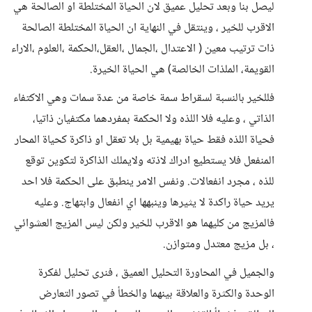
ليصل بنا وبعد تحليل عميق لان الحياة المختلطة او الصالحة هي
الاقرب للخير ، وينتقل في النهاية ان الحياة المختلطة الصالحة
ذات ترتيب معين ( الاعتدال ،الجمال ،العقل،الحكمة ،العلوم ،الاراء
القويمة، الملذات الخالصة) هي الحياة الخيرة.
فللخير بالنسبة لسقراط سمة خاصة من عدة سمات وهي الاكتفاء
الذاتي ، وعليه فلا اللذه ولا الحكمة بمفردهما مكتفيان ذاتيا،
فحياة اللذه فقط حياة بهيمية بل بلا تعقل او ذاكرة كحياة المحار
المنفعل فلا يستطيع ادراك لاذته ولايملك الذاكرة لتكوين توقع
للذه ، مجرد انفعالات. ونفس الامر ينطبق على الحكمة فلا احد
يريد حياة راكدة لا يثيرها وينبهها اي انفعال وابتهاج. وعليه
فالمزيج من كليهما هو الاقرب للخير ولكن ليس المزيج العشوائي
، بل مزيج معتدل ومتوازن.
والجميل في المحاورة التحليل العميق ، فنرى تحليل لفكرة
الوحدة والكثرة والعلاقة بينهما والخطأ في تصور التعارض