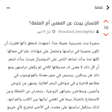
ثقافة
الانسان يبحث عن المعنى أم المتعة؟
10
khouloud_benzeghba
قبل 9 أشهر
سميرة بنت عشرينية جميلة جدًا، اجتهدت لتحقق ذاتها فقررت أن
تكون متميزة في دراستها وتحصل على شهادات عليا في مجالها.
لكنها منذ بدأت تشاهد الناس على السوشيال ميديا، بدأت تشعر
أن كل ذلك لا معنى له، صديقاتها اللاتي لم يكملن دراستهن ومع
ذلك هن يسافرن، يبتسمن في صور معدلة بالفوتوشوب في
مطاعم فاخرة و في شواطئ البحر الغالية، ومنهن من تزوجن
وأنجبن، ويتفاخرن بحياتهن الزوجية ، يتحدثن عن اللحظة وعن
الاستمتاع بالحياة، بينما هي تقضي لياليها بين الكتب والمراجع،
لذلك ستكمل دراستها على مضدد، في الأخير تتخرج كأي خريج