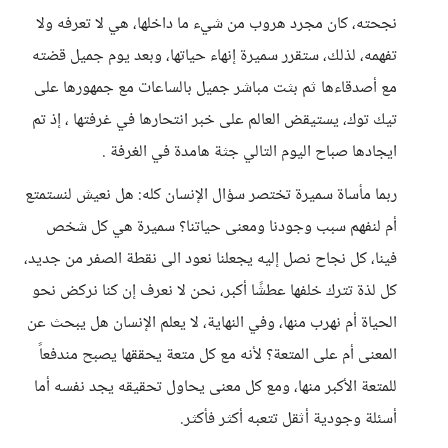
نجحته، كان مجرد هروب من شيء ما داخلها، هي لا تعرفه ولا
تفهمه، لذلك، ستقرر سميرة إنهاء حياتها، وبعد يوم جميل قضته
مع أصدقاءها ثم بثت مباشر جميل بالساعات مع جمهورها على
تيك توك، يستيقض العالم على خبر انتحارها في غرفتها ، إذ تم
ايجادها صباح اليوم التالي جثة هامدة في الغرفة .
ربما مأساة سميرة تختصر سؤال الإنسان كله: هل نعيش لنستمتع
أم لنفهم سبب وجودنا ومعنى حياتنا؟ سميرة هي كل شخص
فينا، كل نجاح نصل إليه يجعلنا نعود الى نقطة الصفر من جديد،
كل لذة تترك خلفها عطشًا أكبر، نحن لا نعرف إن كنا نركض نحو
الحياة أم نهرب منها، وفي النهاية، لا يعلم الإنسان هل يبحث عن
المعنى أم على المتعة؟ لأنه مع كل متعة يحققها يصبح مندفعاً
للمتعة الأكبر منها، ومع كل معنى يحاول تحقيقه يجد نفسه أما
أسئلة وجودية أثقل تتعبه أكثر فأكثر.