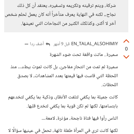
شركة، ويتم ترقيته وتكريمه وتسفيره، يعتقد أن كل ذلك
نجاح،، لكنه في النهاية يعرف متأخراً أنه كان يعمل لحلم شخص
آخر لا أكثر، وكذلكك الكثير من النجاحات التي نعيشها.
EN_TALAL_ALSOHIMIY
أضف ردا
قبل 9 أشهر
0
سميرة.. ماتت واقفة تحت ضوء الشهرة
سميرة لم تمت من انتحارٍ مفاجئ، بل كانت تموت ببطء… منذ
اللحظة التي قاست فيها قيمتها بعدد المشاهدات، لا بصدق
اللحظات.
كانت جميلة بما يكفي لتلفت الأنظار، وذكية بما يكفي لتخدعهم
بابتسامتها، لكنها لم تكن قوية بما يكفي لتخدع قلبها.
الناس رأوا فيها فتاة ناجحة، مؤثرة، لامعة…
لكنها كانت ترى في المرآة طفلة تائهة، تحمل في عينيها سؤالًا لا