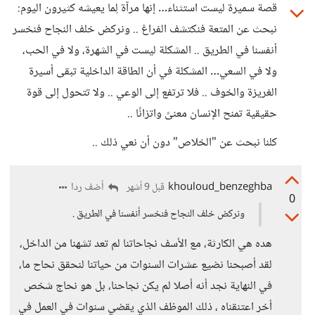
قصة سميرة ليست استثناء… إنها مرآة لِما يعيشه كثيرون اليوم:
نبحث عن المتعة فنكتشف الفراغ .. ونركض خلف النجاح فنخسر
أنفسنا في الطريق .. المشكلة ليست في الشهرة، ولا في الحب،
ولا في السعي… المشكلة في أن الطاقة الداخلية تبقى أسيرة
الغريزة والخوف .. فلا ترتفع إلى الوعي .. ولا تتحول إلى قوة
حقيقية تمنح الإنسان معنىً واتزانًا ..
كلنا نبحث عن "الخلاص" دون أن نعي ذلك ..
khouloud_benzeghba
أضف ردا
قبل 9 أشهر
0
ونركض خلف النجاح فنخسر أنفسنا في الطريق .
هده هي الكارثة، مع الأسف نجاحاتنا لم تعد تشهنا من الداخل،
لقد أصبحنا نضيع عشرات السنوات من حياتنا لنحقق نحاح ما،
في النهاية نجد أنه أصلا لم يكن نجاحنا، بل هو نحاج شخص
أخر اعتنقناه ، ذلك الموظف الذي يقضي سنوات في العمل في