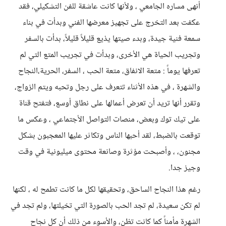
أنهى مساره الجامعي ، ولأنها كانت عاشقة للفن التشكيلي، فقد
عكفت بعد التخرج على تجهيز معرضها الفني وبدأت في بناء
سمعة فنية جيدة، وبدء صيتها يذيع قليلاً قليلاً، بدأت بالسفر
وتجريب الحياة هي الأخرى، وبدأت في تجريب المتع التي لم
تعرفها يوماً : متعة الانفاق، متعة الحب ، السفر، الحرية،النجاح
والشهرة ، في هذه الأثناء تتعرف على رجل وتحبه ويتم الزواج،
وتقرر أنها تريد أن تعرض أعمالها على نطاق أوسع، فتفتح قناة
على تيك توك وبعض، منصات التواصل الأجتماعي ، وعكس ما
توقعت بالضبط، لقد أحبها الناس وتكاثر عليها المعجبون بشكل
مجنون، ، وأصبحت مؤثرة وصانعة محتوى ميليونية في وقت
وجيز جدا.
رغم هذا النجاح الساحق، وتحقيقها لكل ما كانت تطمح له ، لكنها
لم تكن سعيدة، لم تجد الحب بالصورة التي تخيلتها، ولم تجد في
الشهرة مأمناً كما كانت تظن، والأسوء من ذلك أن كل نجاح