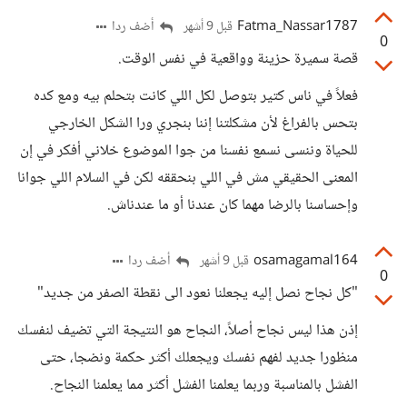
Fatma_Nassar1787
أضف ردا
قبل 9 أشهر
0
قصة سميرة حزينة وواقعية في نفس الوقت.
فعلاً في ناس كتير بتوصل لكل اللي كانت بتحلم بيه ومع كده
بتحس بالفراغ لأن مشكلتنا إننا بنجري ورا الشكل الخارجي
للحياة وننسى نسمع نفسنا من جوا الموضوع خلاني أفكر في إن
المعنى الحقيقي مش في اللي بنحققه لكن في السلام اللي جوانا
وإحساسنا بالرضا مهما كان عندنا أو ما عندناش.
osamagamal164
أضف ردا
قبل 9 أشهر
0
"كل نجاح نصل إليه يجعلنا نعود الى نقطة الصفر من جديد"
إذن هذا ليس نجاح أصلاً، النجاح هو النتيجة التي تضيف لنفسك
منظورا جديد لفهم نفسك ويجعلك أكثر حكمة ونضجا، حتى
الفشل بالمناسبة وربما يعلمنا الفشل أكثر مما يعلمنا النجاح.