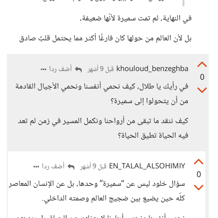
في النهاية، لم تمت سميرة لأنّها ضعيفة،
بل لأن العالم من حولها كان فارغًا أكثر مما يحتمل قلبٌ صادق
khouloud_benzeghba
أضف ردا
قبل 9 أشهر
0
في رأيك يا طلال، كيف نحمي أنفسنا ونحمي الأجيال القادمة
من أن يتحولوا إلى سميرة؟
كيف ننقد ما تبقى من أرواحنا ونكمل المسير في زمن لم تعد
فيه الحياة تطيق الحياة؟
EN_TALAL_ALSOHIMIY
أضف ردا
قبل 9 أشهر
0
سؤال خلود ليس عن “سميرة” وحدها، بل عن الإنسان المعاصر
كلّه حين يضيع بين ضجيج العالم وصمته الداخلي.