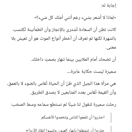
إجابة له:
«لماذا لا أشعر بشيء رغم أنني أملك كل شيء؟»
كانت تظن أن السعادة تُشترى بالإنجاز وأن الطمأنينة تُكتسب
بالشهرة لكنها لم تعرف أن أخطر أنواع الموت هو أن تعيش بلا
معنى.
أن تضحك أمام الملايين بينما تنهار بصمتٍ داخلك.
سميرة ليست حكاية عابرة…
هي مرآة هذا الجيل الذي ظنّ أن الحياة تُقاس بالضوء لا بالعمق،
وأن القيمة تُقاس بعدد المتابعين لا بصدق الطريق.
رحلت سميرة لتقول لنا شيئًا لم نستطع سماعه وسط الصخب:
احذروا أن تلمعوا للناس وتخمدوا لأنفسكم
حذروا أن تنشغلوا بإبهار العيون وتنسوا إنقاذ الأرواح