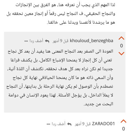
لذا المهم الذي يجب أن نعرفه هنا، هو الفرق بين الإنجازات
والنجاح الحقيقي، ف النجاح ليس رقماً أو إنجاز معين نحققه بل
هو ما يرشدنا لأنفسنا ويدلنا على خالقنا.
khouloud_benzeghba
أضف ردا
قبل 9 أشهر
0
العودة الى الصفر بعد النجاح المعنى هنا يفيد أن بعد كل نجاح
تعني أن كل إنجاز لا يمنحنا الإشباع الكامل، بل يكشف فراغا
جديدا لم نكن نراه بعد كل هدف نحققه، نكتشف أن اللذة آنية،
وأن السعي ذاته هو ما كان يمنحنا الحياةفي نهاية كل نجاح
نصطدم بأن الوصول لم يكن نهاية الرحلة بل بدايتها، أن النجاح
لا يملأ الداخل، بل يؤجل الأسئلة. لهذا يعود الإنسان في دوامة
البحث من جديد.
ZARADO01
أضف ردا
قبل 9 أشهر
0