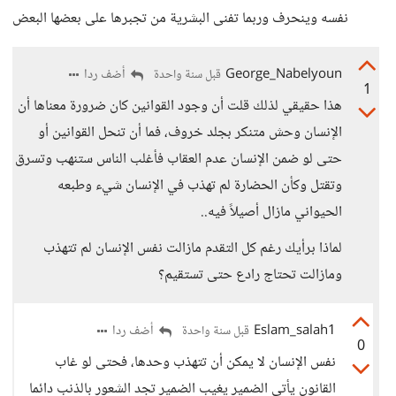
نفسه وينحرف وربما تفنى البشرية من تجبرها على بعضها البعض
George_Nabelyoun
أضف ردا
قبل سنة واحدة
1
هذا حقيقي لذلك قلت أن وجود القوانين كان ضرورة معناها أن
الإنسان وحش متنكر بجلد خروف، فما أن تنحل القوانين أو
حتى لو ضمن الإنسان عدم العقاب فأغلب الناس ستنهب وتسرق
وتقتل وكأن الحضارة لم تهذب في الإنسان شيء وطبعه
الحيواني مازال أصيلاً فيه..
لماذا برأيك رغم كل التقدم مازالت نفس الإنسان لم تتهذب
ومازالت تحتاج رادع حتى تستقيم؟
Eslam_salah1
أضف ردا
قبل سنة واحدة
0
نفس الإنسان لا يمكن أن تتهذب وحدها، فحتى لو غاب
القانون يأتي الضمير يغيب الضمير تجد الشعور بالذنب دائما