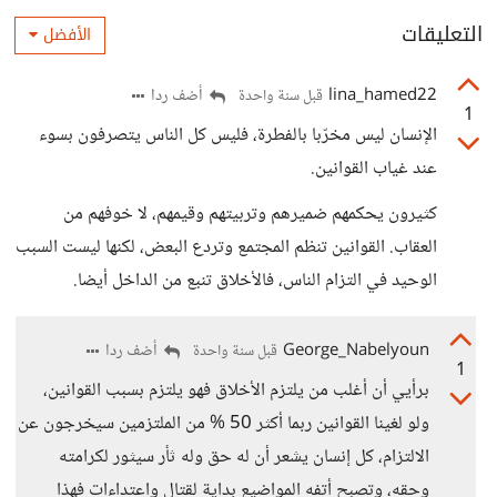
التعليقات
الأفضل
lina_hamed22
أضف ردا
قبل سنة واحدة
1
الإنسان ليس مخرّبا بالفطرة، فليس كل الناس يتصرفون بسوء
عند غياب القوانين.
كثيرون يحكمهم ضميرهم وتربيتهم وقيمهم، لا خوفهم من
العقاب. القوانين تنظم المجتمع وتردع البعض، لكنها ليست السبب
الوحيد في التزام الناس، فالأخلاق تنبع من الداخل أيضا.
George_Nabelyoun
أضف ردا
قبل سنة واحدة
1
برأيي أن أغلب من يلتزم الأخلاق فهو يلتزم بسبب القوانين،
ولو لغينا القوانين ربما أكثر 50 % من الملتزمين سيخرجون عن
الالتزام، كل إنسان يشعر أن له حق وله ثأر سيثور لكرامته
وحقه، وتصبح أتفه المواضيع بداية لقتال واعتداءات فهذا