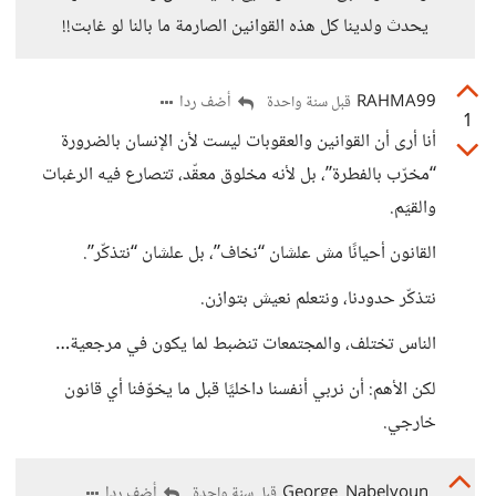
يحدث ولدينا كل هذه القوانين الصارمة ما بالنا لو غابت!!
RAHMA99
أضف ردا
قبل سنة واحدة
1
أنا أرى أن القوانين والعقوبات ليست لأن الإنسان بالضرورة
“مخرّب بالفطرة”، بل لأنه مخلوق معقّد، تتصارع فيه الرغبات
والقيَم.
القانون أحيانًا مش علشان “نخاف”، بل علشان “نتذكّر”.
نتذكّر حدودنا، ونتعلم نعيش بتوازن.
الناس تختلف، والمجتمعات تنضبط لما يكون في مرجعية…
لكن الأهم: أن نربي أنفسنا داخليًا قبل ما يخوّفنا أي قانون
خارجي.
George_Nabelyoun
أضف ردا
قبل سنة واحدة