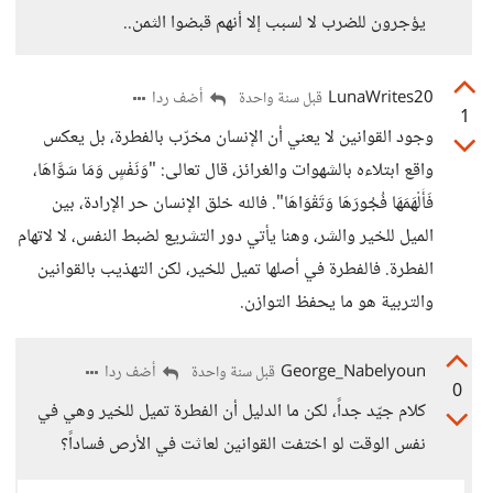
يؤجرون للضرب لا لسبب إلا أنهم قبضوا الثمن..
LunaWrites20
أضف ردا
قبل سنة واحدة
1
وجود القوانين لا يعني أن الإنسان مخرّب بالفطرة، بل يعكس
واقع ابتلاءه بالشهوات والغرائز، قال تعالى: "وَنَفْسٍ وَمَا سَوَّاهَا،
فَأَلْهَمَهَا فُجُورَهَا وَتَقْوَاهَا". فالله خلق الإنسان حر الإرادة، بين
الميل للخير والشر، وهنا يأتي دور التشريع لضبط النفس، لا لاتهام
الفطرة. فالفطرة في أصلها تميل للخير، لكن التهذيب بالقوانين
والتربية هو ما يحفظ التوازن.
George_Nabelyoun
أضف ردا
قبل سنة واحدة
0
كلام جيّد جداً، لكن ما الدليل أن الفطرة تميل للخير وهي في
نفس الوقت لو اختفت القوانين لعاثت في الأرص فساداً؟