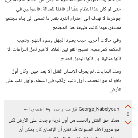
الراهنة، وقد تُفرض بالقوة لحماية ما تبقى من النظام الاجتماعي،
حتى لو كان هذا النظام هشًا أو فاقدًا للعدالة. فالقوانين في
جوهرها لا تهدف إلى احترام الفرد بقدر ما تسعى إلى بناء مجتمع
مستقر، مهما كانت طبيعة هذا المجتمع.
وفي حالات أخرى، حيث يسود الجهل وسوء الفهم، وتغيب
الحكمة كمرجعية، تصبح القوانين الملاذ الأخير لحل النزاعات، لا
لأنها مثالية، بل لأنها البديل المتاح.
ومنذ البدايات، لم يعرف الإنسان القتل إلا بعد حين، وكان أول
دافع له هو الحسد… أول ذنب ارتُكب في السماء، وأول ذنب على
الأرض.
George_Nabelyoun
أضف ردا
قبل سنة واحدة
0
معك حق القتل والحسد من أول ذرية وجدت على الأرض لكن
مع مرور آلاف السنوات قد نظن أن الإنسان كان يمكن أن