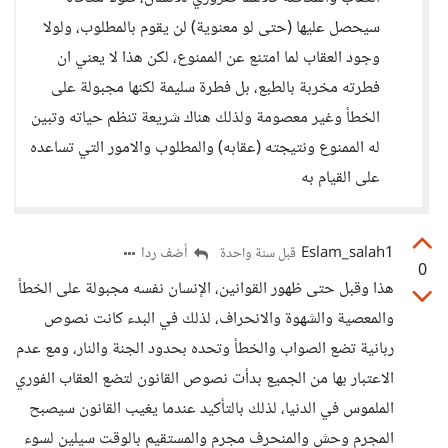
سيحصل عليها (حتى لو معنوية) لن يقوم بالمطلوب، ولولا
وجود العقاب لما امتنع عن الممنوع، لكن هذا لا يعني ان
فطرته مخربة بالطبع، بل فطرة سليمة لكنها مجبولة على
الخطأ وغير معصومة ولذلك هناك شريعة تنظم حياته وتبين
له الممنوع ونتيجته (عقابه) والمطلوب والامور التي تساعده
على القيام به
Eslam_salah1
أضف ردا
قبل سنة واحدة
0
هذا وقبل حتى ظهور القوانين، الإنسان نفسه مجبولة على الخطأ
والمعصية والشهوة والانحراف، لذلك في البدء كانت نصوص
ربانية تضع الصواب والخطأ وتحده بحدود الجنة والنار، ومع عدم
الاعتبار بها من الجميع بدأت نصوص القانون لتضع العقاب الفوري
الملموس في الدنيا، لذلك بالتأكيد عندما يغيب القانون سيصبح
المجرم وحش والمنحرف مجرم والمستقيم بالوقت سيلين لسوء