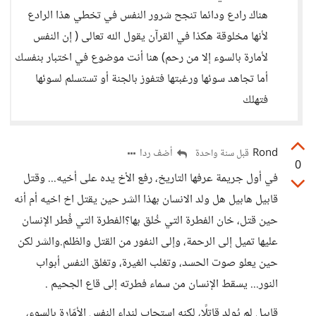
هناك رادع ودائما تنجح شرور النفس في تخطي هذا الرادع
لأنها مخلوقة هكذا في القرآن يقول الله تعالى ( إن النفس
لأمارة بالسوء إلا من رحم) هنا أنت موضوع في اختبار بنفسك
أما تجاهد سوئها ورغبتها فتفوز بالجنة أو تستسلم لسوئها
فتهلك
Rond
أضف ردا
قبل سنة واحدة
0
في أول جريمة عرفها التاريخ، رفع الأخ يده على أخيه... وقتل
قابيل هابيل هل ولد الانسان بهذا الشر حين يقتل اخ اخيه أم أنه
حين قتل، خان الفطرة التي خُلق بها؟الفطرة التي فُطر الإنسان
عليها تميل إلى الرحمة، وإلى النفور من القتل والظلم.والشر لكن
حين يعلو صوت الحسد، وتغلب الغيرة، وتغلق النفس أبواب
النور... يسقط الإنسان من سماء فطرته إلى قاع الجحيم .
قابيل لم يُولد قاتلًا، لكنه استجاب لنداء النفس الأمّارة بالسوء،