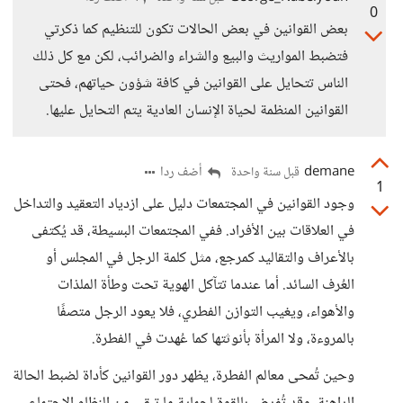
0
بعض القوانين في بعض الحالات تكون للتنظيم كما ذكرتي
فتضبط المواريث والبيع والشراء والضرائب، لكن مع كل ذلك
الناس تتحايل على القوانين في كافة شؤون حياتهم، فحتى
القوانين المنظمة لحياة الإنسان العادية يتم التحايل عليها.
demane
أضف ردا
قبل سنة واحدة
1
وجود القوانين في المجتمعات دليل على ازدياد التعقيد والتداخل
في العلاقات بين الأفراد. ففي المجتمعات البسيطة، قد يُكتفى
بالأعراف والتقاليد كمرجع، مثل كلمة الرجل في المجلس أو
العُرف السائد. أما عندما تتآكل الهوية تحت وطأة الملذات
والأهواء، ويغيب التوازن الفطري، فلا يعود الرجل متصفًا
بالمروءة، ولا المرأة بأنوثتها كما عُهدت في الفطرة.
وحين تُمحى معالم الفطرة، يظهر دور القوانين كأداة لضبط الحالة