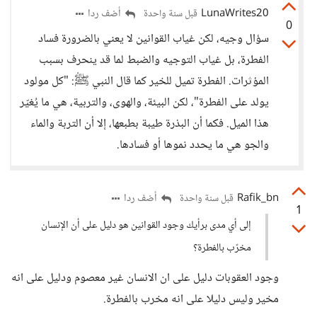
LunaWrites20
أضف ردا
قبل سنة واحدة
0
سؤال وجيه، لكن غياب القوانين لا يعني بالضرورة فساد
الفطرة، بل غياب التوجيه والضبط لما قد ينحرف بسبب
المؤثرات. الفطرة تميل للخير كما قال النبي ﷺ: "كل مولود
يولد على الفطرة"، لكن البيئة، والهوى، والتربية، هي ما يُغيّر
هذا الميل. فكما أن البذرة طيبة بطبعها، إلا أن التربة والماء
والجو هي ما يحدد نموها أو فسادها.
Rafik_bn
أضف ردا
قبل سنة واحدة
1
إلى أي مدى برأيك وجود القوانين هو دليل على أن الإنسان
مخرّب بالفطرة؟
وجود العقوبات دليل على ان الانسان غير معصوم ودليل على انه
مخير وليس دليلا على انه مخرب بالفطرة.