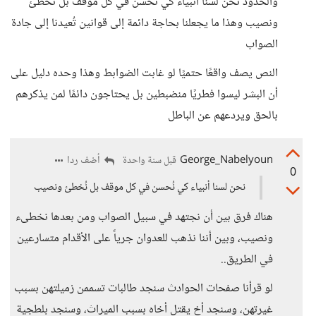
والحدود نحن لسنا أنبياء كي نُحسن في كل موقف بل نُخطئ
ونصيب وهذا ما يجعلنا بحاجة دائمة إلى قوانين تُعيدنا إلى جادة
الصواب
النص يصف واقعًا حتميًا لو غابت الضوابط وهذا وحده دليل على
أن البشر ليسوا فطريًا منضبطين بل يحتاجون دائمًا لمن يذكرهم
بالحق ويردعهم عن الباطل
George_Nabelyoun
أضف ردا
قبل سنة واحدة
0
نحن لسنا أنبياء كي نُحسن في كل موقف بل نُخطئ ونصيب
هناك فرق بين أن نجتهد في سبيل الصواب ومن بعدها نخطىء
ونصيب، وبين أننا نذهب للعدوان جرياً على الأقدام متسارعين
في الطريق..
لو قرأنا صفحات الحوادث سنجد طالبات تسممن زميلتهن بسبب
غيرتهن، وسنجد أخ يقتل أخاه بسبب الميراث، وسنجد بلطجية