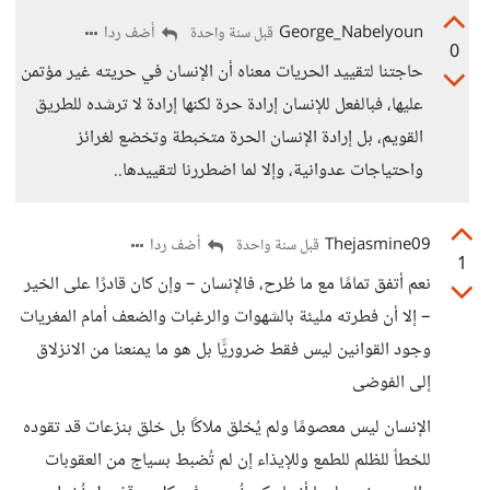
George_Nabelyoun
أضف ردا
قبل سنة واحدة
0
حاجتنا لتقييد الحريات معناه أن الإنسان في حريته غير مؤتمن
عليها، فبالفعل للإنسان إرادة حرة لكنها إرادة لا ترشده للطريق
القويم، بل إرادة الإنسان الحرة متخبطة وتخضع لغرائز
واحتياجات عدوانية، وإلا لما اضطررنا لتقييدها..
Thejasmine09
أضف ردا
قبل سنة واحدة
1
نعم أتفق تمامًا مع ما طُرح، فالإنسان – وإن كان قادرًا على الخير
– إلا أن فطرته مليئة بالشهوات والرغبات والضعف أمام المغريات
وجود القوانين ليس فقط ضروريًّا بل هو ما يمنعنا من الانزلاق
إلى الفوضى
الإنسان ليس معصومًا ولم يُخلق ملاكًا بل خلق بنزعات قد تقوده
للخطأ للظلم للطمع وللإيذاء إن لم تُضبط بسياج من العقوبات