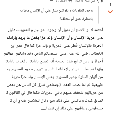
kjhj
أضف ردا
قبل سنة واحدة
1
وجود العقوبات والقوانين دليل على أن الإنسان مخرّب
بالفطرة، تتفق أم تختلف؟
أعتقد لا، و الأصح أن نقول أن وجود القوانين و العقوبات دليل
على
حرية الإنسان وأن الإنسان وُلد حرًا يفعل ما يريد بإرادته
الحرة!
فالإنسان فُطر على الحرية و وُلد حرًا كما قال عمر ابن
الخطاب رضي الله عنه: متى استعبدتم الناس وقد ولدتهم أمهاتهم
أحرارًا؟! ومن توابع هذه الحرية أنه يُصلح بإرادته ويُخرب بإرادته
ولهذا تم صك القوانين لإخافة الناس و لتبيين حدود المسوح به
من ألوان السلوك وغير المسوح. يعني الإنسان ولد حرًا حرية
طبيعية ثم لما حدث العقد الإجتماعي تنازل كل الناس عن بعض
من حرياتهم لتُحفظ عليهم باقي الحريات فكما قال لي القانون لا
تسرق غيرك وعاقبني على ذلك منع وقال للملايين غيري أن لا
يسرقوني وعاقبهم على ذلك إن فعلوا.....