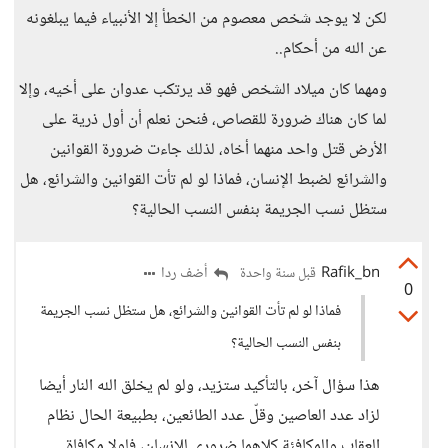
لكن لا يوجد شخص معصوم من الخطأ إلا الأنبياء فيما يبلغونه
عن الله من أحكام..
ومهما كان ميلاد الشخص فهو قد يرتكب عدوان على أخيه، وإلا
لما كان هناك ضرورة للقصاص، فنحن نعلم أن أول ذرية على
الأرض قتل واحد منهما أخاه، لذلك جاءت ضرورة القوانين
والشرائع لضبط الإنسان، فماذا لو لم تأت القوانين والشرائع، هل
ستظل نسب الجريمة بنفس النسب الحالية؟
Rafik_bn
أضف ردا
قبل سنة واحدة
0
فماذا لو لم تأت القوانين والشرائع، هل ستظل نسب الجريمة
بنفس النسب الحالية؟
هذا سؤال آخر، بالتأكيد ستزيد، ولو لم يخلق الله النار أيضا
لزاد عدد العاصين وقلّ عدد الطائعين، بطبيعة الحال نظام
العقاب والمكافئة كلاهما ضروري للانسان، فلولا مكافاة