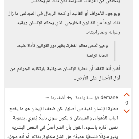
يتخلص من النزعات الشرسة لكن ذلك لم يحدث..
وبوجود الأعراف أو القاليد أو كلمة الرجال في المجالس ما زال
ذلك نوعاً من القانون الخارجي الذي يحكم الإنسان ويقيّد
رغباته وعدوانيته..
وحين تُمحى معالم الفطرة، يظهر دور القوانين كأداة لضبط
الحالة الراهنة
أظن أننا اتفقنا أن فطرة الإنسان عدوانية بارتكابه الجرائم من
أول الأجيال على الأرض..
demane
أضف ردا
قبل سنة واحدة
0
فطرة الإنسان نقية في أصلها، لكن ضعف الإيمان هو ما يفتح
الباب للأهواء، والشيطان لا يكون سوى دليلًا يُغري، بمعونة
نفسٍ أمّارة بالسوء. القول بأن الشر أصلٌ في النفس البشرية
يثير سؤالًا فلسفيًّا عميقًا: هل الشرّ مخلوق بذاته، أم أنه مجرّد