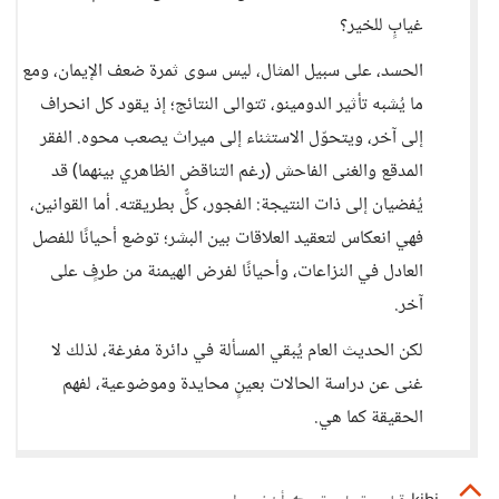
غيابٍ للخير؟
الحسد، على سبيل المثال، ليس سوى ثمرة ضعف الإيمان، ومع
ما يُشبه تأثير الدومينو، تتوالى النتائج؛ إذ يقود كل انحراف
إلى آخر، ويتحوّل الاستثناء إلى ميراث يصعب محوه. الفقر
المدقع والغنى الفاحش (رغم التناقض الظاهري بينهما) قد
يُفضيان إلى ذات النتيجة: الفجور، كلٌّ بطريقته. أما القوانين،
فهي انعكاس لتعقيد العلاقات بين البشر؛ توضع أحيانًا للفصل
العادل في النزاعات، وأحيانًا لفرض الهيمنة من طرفٍ على
آخر.
لكن الحديث العام يُبقي المسألة في دائرة مفرغة، لذلك لا
غنى عن دراسة الحالات بعينٍ محايدة وموضوعية، لفهم
الحقيقة كما هي.