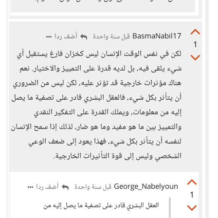
BasmaNabil17
أضف ردا
قبل سنة واحدة
1
لكن في نفس الوقت الإنسان ليس كخزان فارغ يستقبل أي
شيء يلقى فيه، بل لديه قدرة على التمييز والاختيار. نعم
هناك مؤثرات خارجية قد تؤثر عليه، لكن ليس من الضروري
أن يتأثر بكل شيء، فالعقل البشري قادر على تصفية ما يصل
إليه من معلومات، ويملك القدرة على التفكير النقدي
والتمييز بين ما هو مفيد وما هو ضار، لذلك إذا سمح الإنسان
لنفسه أن يتأثر بكل شيء، فهذا يعود إلى ضعف الوعي
الشخصي وليس إلى قوة التأثيرات الخارجية.
George_Nabelyoun
أضف ردا
قبل سنة واحدة
1
العقل البشري قادر على تصفية ما يصل إليه من