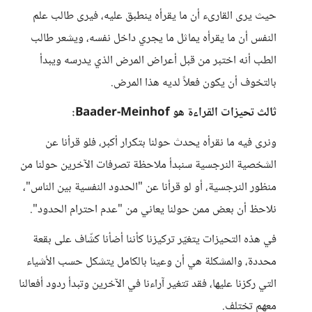
حيث يرى القارىء أن ما يقرأه ينطبق عليه، فيرى طالب علم
النفس أن ما يقرأه يماثل ما يجري داخل نفسه، ويشعر طالب
الطب أنه اختبر من قبل أعراض المرض الذي يدرسه ويبدأ
بالتخوف أن يكون فعلاً لديه هذا المرض.
ثالث تحيزات القراءة هو Baader-Meinhof:
ونرى فيه ما نقرأه يحدث حولنا بتكرار أكبر، فلو قرأنا عن
الشخصية النرجسية سنبدأ ملاحظة تصرفات الآخرين حولنا من
منظور النرجسية، أو لو قرأنا عن "الحدود النفسية بين الناس"،
نلاحظ أن بعض ممن حولنا يعاني من "عدم احترام الحدود".
في هذه التحيزات يتغيّر تركيزنا كأننا أضأنا كشّاف على بقعة
محددة، والمشكلة هي أن وعينا بالكامل يتشكل حسب الأشياء
التي ركزنا عليها، فقد تتغير آراءنا في الآخرين وتبدأ ردود أفعالنا
معهم تختلف.