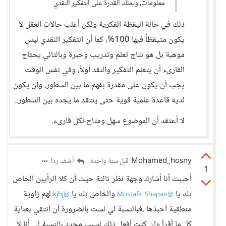
معلومات، ويملك القدرة على التفكير النقدي
ذلك في حالة اليقظة الفكرية ولكن أغلب حالات العقل لا
يكون متيقظاً فيها 100%، كما أن التفكير النقدي ليس
موهبة بل هو نتاج تعلم وتدريب وخبرة وبالتالي يحتاج
القارىء أن يتعلم التفكير والنقد أولاً، وفي نفس الوقت
يجب أن يكون على مقدرة بفهم ما بين السطور، وأن يكون
لديه قاعدة علمية قوية حتى ينتقد ما يجده بين السطور..
لا أعتقد أن الموضوع سهل ومتاح لكل قارىء.
Mohamed_hosny
أضف ردا
قبل سنة واحدة
1
أحببت أنا أشارك وجهة نظر ثالثة حيث أن كلا الرأيين الخاص
بك يا
والخاص بك يا
لهم زاوية
@kjhj
@Mostafa_Shapan
منطقية أحبذها ،فبالنسبة لي لست بالضرورة أن أنتقي بعناية
كل ما أقرأ وإن كنت أفعل ذلك لسبب محدد بالنسبة لي أنا لا