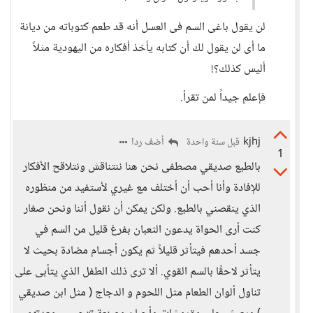
لن يقول باغى السم فى العسل أنه قد طعم كتوباته من ديانة
ما أى لن يقول لك أن كتابه يأخذ أفكاره من اليهودية مثلاً
أليس كذلك؟!
فإعلم جيداً لمن تقرأ.
kjhj
أضف ردا
قبل سنة واحدة
1
بالطبع صديقي مصطفى نحن هنا ننتناقش ونتلاقح الأفكار
للإفادة وأنا أحب أن أختلف مع غيري لأستفيد من منظوره
الذي ينقصني بالطبع. ولكن يمكن أن نقول أننا ونحن صغار
كنت أرى الحواة يدعون الثعبان بفرغ قليل من السم في
جسد أحدهم فيتأثر قليلاً ثم يكون أجسام مضادة بحيث لا
يتأثر لاحقًا بالسم القوي. ألا ترى ذلك الطفل الذي يتأبى على
تناول ألوان الطعام مثل اللحوم و الدجاج ( مثل ابن صديقي