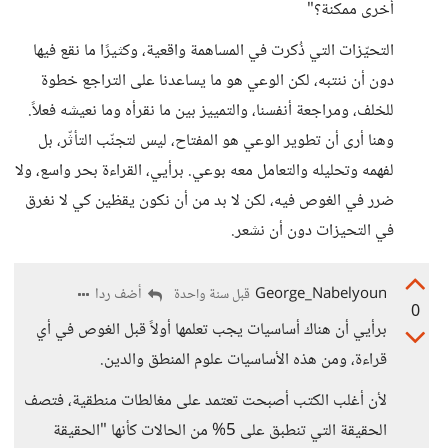
أخرى ممكنة؟"
التحيّزات التي ذُكرت في المساهمة واقعية، وكثيرًا ما نقع فيها
دون أن ننتبه، لكن الوعي هو ما يساعدنا على التراجع خطوة
للخلف، ومراجعة أنفسنا، والتمييز بين ما نقرأه وما نعيشه فعلاً.
وهنا أرى أن تطوير الوعي هو المفتاح، ليس لتجنّب التأثّر، بل
لفهمه وتحليله والتعامل معه بوعي. برأيي، القراءة بحر واسع، ولا
ضرر في الغوص فيه، لكن لا بد من أن نكون يقظين كي لا نغرق
في التحيزات دون أن نشعر.
George_Nabelyoun
أضف ردا
قبل سنة واحدة
0
برأيي أن هناك أساسيات يجب تعلمها أولاً قبل الغوص في أي
قراءة، ومن هذه الأساسيات علوم المنطق والدين.
لأن أغلب الكتب أصبحت تعتمد على مغالطات منطقية، فتصف
الحقيقة التي تنطبق على 5% من الحالات كأنها "الحقيقة