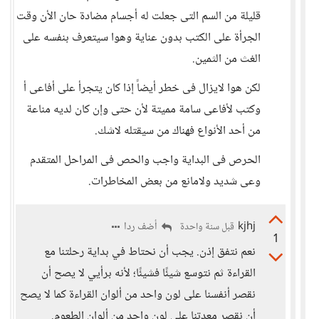
قليلة من السم التى جعلت له أجسام مضادة حان الأن وقت
الجرأة على الكتب بدون عناية وهوا سيتعرف بنفسه على
الغث من الثمين.
لكن هوا لايزال فى خطر أيضاً إذا كان يتجرأ على أفاعى أ
وكتب لأفاعى سامة مميتة لأن حتى وإن كان لديه مناعة
من أحد الأنواع فهناك من سيقتله لاشك.
الحرص فى البداية واجب والحص فى المراحل المتقدم
وعى شديد ولامانع من بعض المخاطرات.
kjhj
أضف ردا
قبل سنة واحدة
1
نعم نتفق إذن. يجب أن نحتاط في بداية رحلتنا مع
القراءة ثم نتوسع شيئًا فشيئًا؛ لأنه برأيي لا يصح أن
نقصر أنفسنا على لون واحد من ألوان القراءة كما لا يصح
أن نقصر معدتنا على لون واحد من ألوان الطعوم.