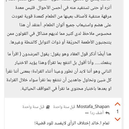
أثره أو حتى تستفيد منه في أحسن الأحوال. فليس معدة
مرفهة منتقية لأصناف بعينها من الطعام كمعدة قوية تعودت
على هضم واستيعاب جميع ألوان الطعام. أعتقد أن هذا
محسوس ملاحظ لدى كثير مما لديهم مشاكل في القولون ممن
يتنجنبون الأطعمة الحريّفة أو ذوات التوابل كالشطة وغيرها.
هنا أيضًا أذكر قول العقاد وهو يقول: يقول المرشدون ( اقرأ ما
ينفعك..... وأنا أقول بل انتفع بما تقرأ) وهذا يؤيد الاختيار
الثاني وهو أننا لابد أن نطور وعينا أثناء القراءة؛ بمعنى أننا نقرأ
كل شيئ ونحاول جاهدين أن ننتفع بما نقرأ سواء خلال القراءة
او بعدها باختبار محتوى ما نقرأ في المواقف الحياتية.
Mostafa_Shapan
قبل سنة واحدة
قبل سنة واحدة
1
أضف ردا
تمام ا.خالد إختلاف الرأى لايفسد للود قضية!