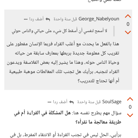
George_Nabelyoun
أضف ردا
قبل سنة واحدة
0
لا أسمح لنفسي أن أُسقط كل شيء على حياتي والناس حولي
هذا بالفعل ما يحدث مع أغلب القراء فربما الإنسان مفطور على
تقريب كل معلومة جديدة بربطها بمعارف سابقة من حياته
وحياة الناس حوله، وهذا ما يشير إليه بعض الفلاسفة ويدعون
القراء لتجنبه، برأيك هل تجنب تلك المغالطات موهبة طبيعية
أم أنها تحتاج للتدريب؟
SoulSage
أضف ردا
قبل سنة واحدة
0
سؤال مهم يطرح نفسه هنا:
هل المشكلة في القراءة أم في
طريقة معالجة ما نقرأه؟
برأيي، الحل ليس في تجنب القراءة أو الانتقاء المفرط، بل في