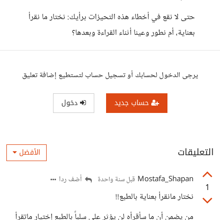
حتى لا نقع في أخطاء هذه التحيزات برأيك: نختار ما نقرأ
بعناية، أم نطور وعينا أثناء القراءة وبعدها؟
يرجى الدخول لحسابك أو تسجيل حساب لتستطيع إضافة تعليق
حساب جديد
دخول
التعليقات
الأفضل
Mostafa_Shapan
أضف ردا
قبل سنة واحدة
1
نختار مانقرأ بعناية بالطبع!!
من يضمن أن ما سأقرأه لن يؤثر على سلباً بالطبع إختيار ماتقرأ