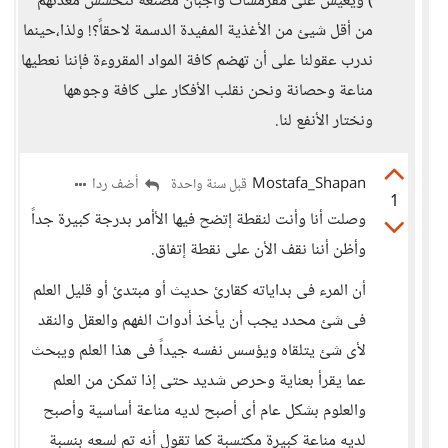
) ويعيش على مقرمشات وأجبان مصنعة تتحسس معدتهم
من أقل شيئ من الأغذية المفيدة الدسمة لاحقاً؟! ولذا،حينما
ندرب عقولنا على أن تهضم كافة المواد المقروءة فإننا نعطيها
مناعة وحصانة ونحن نقلب الأفكار على كافة وجوهها
ونختار الأنفع لنا.
Mostafa_Shapan
أضف ردا
قبل سنة واحدة
1
وصلت أنا وأنت لنقطة إتضح فيها الأأمر بدرجة كبيرة جداً
وأظن أننا نقف الأن على نقطة إتفاق.
أن المرء فى بداياته كقارئ حديث أو مبتدئ أو قليل العلم
فى شئ محدد يجب أن يأخذ أدوات الفهم والعقل والنقد
لأى شئ يتلقاه ويؤسس نفسه جيداً فى هذا العلم ويبحث
عما يقرأ بعناية وحرص شديد حتى إذا تمكن من العلم
والعلوم بشكل عام أى أصبح لديه مناعة أساسية وأصبح
لديه مناعة كبيرة مكتسبة كما تقول أنه تم لسعه بنسبة