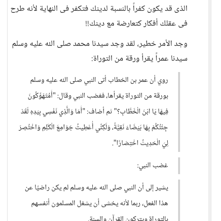
الذى قد يكون كفراً بالنسبة لدينك فتكفر فى النهاية لأنه طرح
فى عقلك أفكار كتعارضة مع دينك!!
وجد الأمر خطير، لقد وجد سيدنا محمد صلى الله عليه وسلم
سيدنا عمراً يقرأ ورقة من التوراة:
روي أن عمر بن الخطاب أتى النبي صلى الله عليه وسلم
بورقة من التوراة يقرأها، فغضب النبي وقال: "أَمُتَهَوِّكُونَ
فِيهَا يَا ابْنَ الْخَطَّابِ؟" ثم أضاف: "أَمَا وَالَّذِي نَفْسِي بِيَدِهِ لَقَدْ
جِئْتُكُمْ بِهَا بَيْضَاءَ نَقِيَّةً، وَلَكِنِّي أُعْطِيتُ جَوَامِعَ الْكَلِمِ وَاخْتُصِرَ
لِيَ الْحَدِيثُ اخْتِصَارًا".
غضب النبي:
يشير إلى أن النبي صلى الله عليه وسلم لم يكن راضيًا عن
هذا الفعل، ربما لأنه يخشى أن يشغل المسلمون أنفسهم
بالتوراة ويتركون القرآن والسنة.