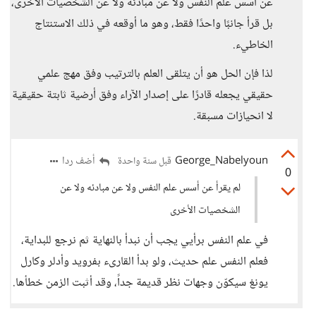
عن أسس علم النفس ولا عن مبادئه ولا عن الشخصيات الأخرى،
بل قرأ جانبًا واحدًا فقط، وهو ما أوقعه في ذلك الاستنتاج
الخاطيء.
لذا فإن الحل هو أن يتلقى العلم بالترتيب وفق مهج علمي
حقيقي يجعله قادرًا على إصدار الآراء وفق أرضية ثابتة حقيقية
لا انحيازات مسبقة.
George_Nabelyoun
أضف ردا
قبل سنة واحدة
0
لم يقرأ عن أسس علم النفس ولا عن مبادئه ولا عن
الشخصيات الأخرى
في علم النفس برأيي يجب أن نبدأ بالنهاية ثم نرجع للبداية،
فعلم النفس علم حديث، ولو بدأ القارىء بفرويد وأدلر وكارل
يونغ سيكوّن وجهات نظر قديمة جداً، وقد أثبت الزمن خطأها.