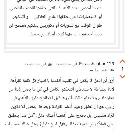
عندما أحصي عدد الأهداف التي حققها اللاعب الفلاني
أو الانتصارات التي حققها النادي العلاني .. أو أتشاجر
طوال الوقت مع نسويات أو ذكوريين بتفكير مسطح لن
يغير أحدهم رأيه مهما كنت أملك من حجة.
Esraashaaban129
قبل سنة واحدة
قبل سنة واحدة
1
أضف ردا
أرى أن الحل لا يكمن في تقييد أنفسنا باختيار كل كلمة نقرأها،
لأننا ببساطة لا نستطيع التحكم الكامل في كل ما يصل إلينا من
معلومات، ولا نعلم دائمًا تأثيرها قبل الاطلاع عليها. الأهم، في
رأيي، هو أن نطوّر وعينا أثناء القراءة وبعدها. بمعنى ألا نكون
قرّاء سلبيين، بل نطرح على أنفسنا أسئلة مثل: "هل هذا ينطبق
عليّ فعلاً؟ وإن شعرت بذلك، فهل لديّ دليل؟ وهل هناك تفسيرات