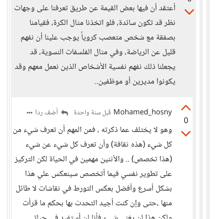
أعتقد أن فيها بعض القيمة عن طريق تعرفنا على وجهات
نظر قد تكون سائدة، فلو اتخذنا مثال الكرة، فقيامنا
بصفقة مع شخص متعصب كروياً يوجب علينا أن نفهم
قليل عن الرياضة، وفي مثال الفلسفات النسوية، قد
يجعلنا ذلك نفهم نفسية الأشخاص الذين نعمل معهم وقد
يكونوا مديرين أو موظفين..
Mohamed_hosny
أضف ردا
قبل سنة واحدة
0
وهو لا يختلف عما ذكرته ، فمن المهم أن تعرف شيء من
كل شيء (هذه ثقافة) وأن تعرف كل شيء عن شيء
(هذا تخصص) .. والأثنين مهمين في الحياة لكن التركيز
على تطوير نفسي فيما أتخصص سينعكس علي هذا
بشكل أسرع وأفضل بعكس التورط في نقاشات لا طائل
منها ،حتى وإن كنت أجيد التحدث بها بحكم ما قرأت
ولكن هذا لن يغني شيء فأنا لن أستفيد في حياتي