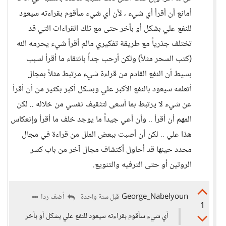
أمانع أن أقرأ أي شيء ، لأن أي شيء سأقوم بقراءته سيعود
للنفع علي بشكل أو بأخر حتى مع تلك القراءات التي قد
تختلف جذرياً مع طريقة تفكيري مالم أقرأ شيء يحرمه الله
(كتب السحر مثلاً) ولكن أرحب جداً بانتقاء ما أقرأ لسبب
بسيط أن النفع القادم من قراءة شيء مرتبط مثلاً بمجال
أتعلمه سيعود بالنفع الأكبر علي وبشكل أكبر بكثير من أن أقرأ
عن شيء لا يرتبط بما أسعى لتثقيف نفسي من خلاله .. لكن
المهم أن أقرأ .. وأن أعي جيداً ما يوجد خلف ما أقرأ وإنعكاس
هذا علي .. لكن أن أصبت ببعض الملل من قراءة في مجال
محدد حينها قد أحاول أكتشاف مجال آخر من باب كسر
الروتين أو حتى الترفيه والتنويع.
George_Nabelyoun
أضف ردا
قبل سنة واحدة
1
أي شيء سأقوم بقراءته سيعود للنفع علي بشكل أو بأخر