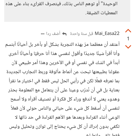
الوحيدة" أو توهم الناس بذلك، فيتصرف القراىء بناء على هذه
المعطيات الضيقة.
Mai_Easa22
أضف ردا
قبل سنة واحدة
1
أعتقد أن معظمنا مرّ بهذه التجربة بشكل أو بآخر بل أحيانًا أبتسم
وأنا أقرأ شيئًا جديدًا وأقول لنفسي هذا أنا حرفيًا وأحيانًا أخرى
أبدأ في الشك في نفسي أو في الآخرين وهذا أمر طبيعي لأن
عقولنا بطبيعتها تبحث عن أنماط مألوفة وربط التجارب الجديدة
بما نعرفه فعلًا لكن في رأيي الحل ليس فقط في اختيار ما نقرأ
بعناية بل في أن نُدرّب وعينا على أن يتعامل مع المعلومة بحذر
وهدوء يعني لا أندفع وراء كل فكرة أو تصنيف أقرأه ولا أسمح
لنفسي أن أُسقط كل شيء على حياتي والناس حولي لأن فعلاً
الوعي أثناء القراءة وبعدها هو الأهم القراءة في حد ذاتها لا
تكفي بدون إدراك أن كل شيء يحتاج إلى توازن وتحليل وليس
فقط تلقي وانطباع