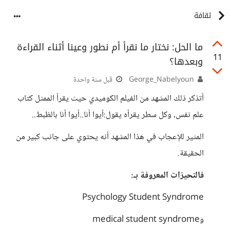
ثقافة
ما الحل: نختار ما نقرأ أم نطور وعينا أثناء القراءة
11
وبعدها؟
George_Nabelyoun
قبل سنة واحدة
أتذكر ذلك المشهد من الفيلم الكوميدي حيث يقرأ الممثل كتاب
علم نفس، وكل سطر يقرأه يقول:أيوا أنا..أيوا أنا بالظبط..
المثير للإعجاب في هذا المشهد أنه يحتوي على جانب كبير من
الحقيقة.
فالتحيزات المعروفة بـ:
Psychology Student Syndrome
وmedical student syndrome