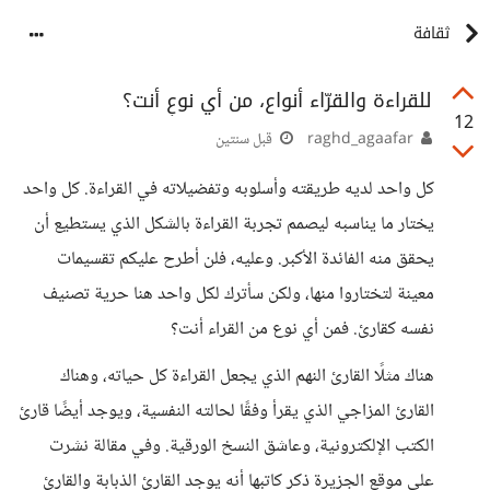
ثقافة
للقراءة والقرّاء أنواع، من أي نوعٍ أنت؟
12
raghd_agaafar
قبل سنتين
كل واحد لديه طريقته وأسلوبه وتفضيلاته في القراءة. كل واحد
يختار ما يناسبه ليصمم تجربة القراءة بالشكل الذي يستطيع أن
يحقق منه الفائدة الأكبر. وعليه، فلن أطرح عليكم تقسيمات
معينة لتختاروا منها، ولكن سأترك لكل واحد هنا حرية تصنيف
نفسه كقارئ. فمن أي نوع من القراء أنت؟
هناك مثلًا القارئ النهم الذي يجعل القراءة كل حياته، وهناك
القارئ المزاجي الذي يقرأ وفقًا لحالته النفسية، ويوجد أيضًا قارئ
الكتب الإلكترونية، وعاشق النسخ الورقية. وفي مقالة نشرت
على موقع الجزيرة ذكر كاتبها أنه يوجد القارئ الذبابة والقارئ