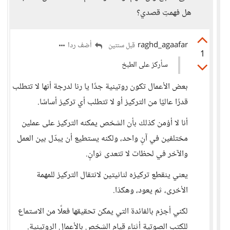
هل فهمتِ قصدي؟
raghd_agaafar
أضف ردا
قبل سنتين
1
سأركز على الطبخ
بعض الأعمال تكون روتينية جدًا يا رنا لدرجة أنها لا تتطلب
قدرًا عاليًا من التركيز أو لا تتطلب أي تركيز أساسًا.
أنا لا أؤمن كذلك بأن الشخص يمكنه التركيز على عملين
مختلفين في آنٍ واحد، ولكنه يستطيع أن يبدّل بين العمل
والآخر في لحظات لا تتعدى ثوانٍ.
يعني ينقطع تركيزه لثانيتين لانتقال التركيز للمهمة
الأخرى، ثم يعود، وهكذا.
لكني أجزم بالفائدة التي يمكن تحقيقها فعلًا من الاستماع
للكتب الصوتية أثناء قيام الشخص بالأعمال الروتينية.