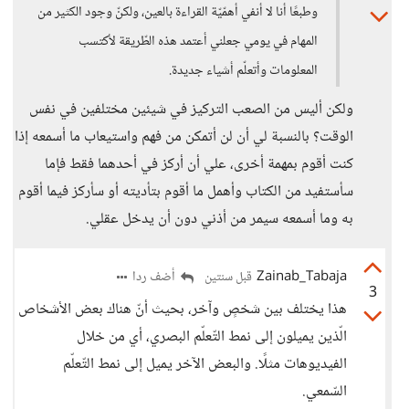
وطبعًا أنا لا أنفي أهمّيّة القراءة بالعين، ولكنّ وجود الكثير من
المهام في يومي جعلني أعتمد هذه الطّريقة لأكتسب
المعلومات وأتعلّم أشياء جديدة.
ولكن أليس من الصعب التركيز في شيئين مختلفين في نفس
الوقت؟ بالنسبة لي أن لن أتمكن من فهم واستيعاب ما أسمعه إذا
كنت أقوم بمهمة أخرى، علي أن أركز في أحدهما فقط فإما
سأستفيد من الكتاب وأهمل ما أقوم بتأديته أو سأركز فيما أقوم
به وما أسمعه سيمر من أذني دون أن يدخل عقلي.
Zainab_Tabaja
أضف ردا
قبل سنتين
3
هذا يختلف بين شخصٍ وآخر، بحيث أنّ هناك بعض الأشخاص
الّذين يميلون إلى نمط التّعلّم البصري، أي من خلال
الفيديوهات مثلًا. والبعض الآخر يميل إلى نمط التّعلّم
السّمعي.