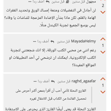
مجهول
أضف ردا
قبل سنتين
قبل سنتين
2
لن أجادل في التفضيلات ومتعة إمساك الورق وتحديد الفقرات
الهامة بالقلم، لكن ماذا بشأن الإضاءة المزعجة للشاشات يا وفاء؟
ليس بوسع الجميع تجربة الكيندل مثلًا.
MayadaHelmy
أضف ردا
قبل سنتين
1
رغم انني من محبي الكتب الورقة، إلا انك شجعتني لتجربة
الكتب الإلكترونية، ايمكنك ان ترشحي لي أحد التطبيقات او
المواقع المفيدة؟
raghd_agaafar
أضف ردا
قبل سنتين
1
القارئ النحلة لأنني أحب أن أقرأ بتمعن أكثر أحرص على
تحصيل الفائدة من الكتاب قبل الانتقال لغيره
القارئ النحلة قد يعني أيضًا القارئ الذي يحرص على الاستفادة