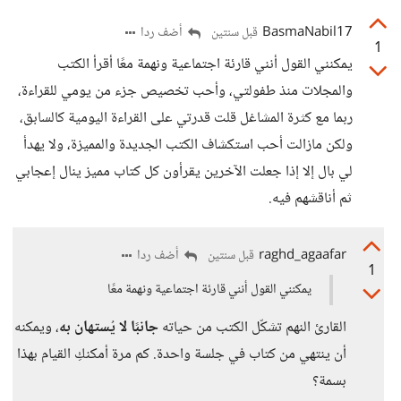
BasmaNabil17
أضف ردا
قبل سنتين
1
يمكنني القول أنني قارئة اجتماعية ونهمة معًا أقرأ الكتب
والمجلات منذ طفولتي، وأحب تخصيص جزء من يومي للقراءة،
ربما مع كثرة المشاغل قلت قدرتي على القراءة اليومية كالسابق،
ولكن مازالت أحب استكشاف الكتب الجديدة والمميزة، ولا يهدأ
لي بال إلا إذا جعلت الآخرين يقرأون كل كتاب مميز ينال إعجابي
ثم أناقشهم فيه.
raghd_agaafar
أضف ردا
قبل سنتين
1
يمكنني القول أنني قارئة اجتماعية ونهمة معًا
القارئ النهم تشكّل الكتب من حياته
جانبًا لا يُستهان به
، ويمكنه
أن ينتهي من كتاب في جلسة واحدة. كم مرة أمكنكِ القيام بهذا
بسمة؟