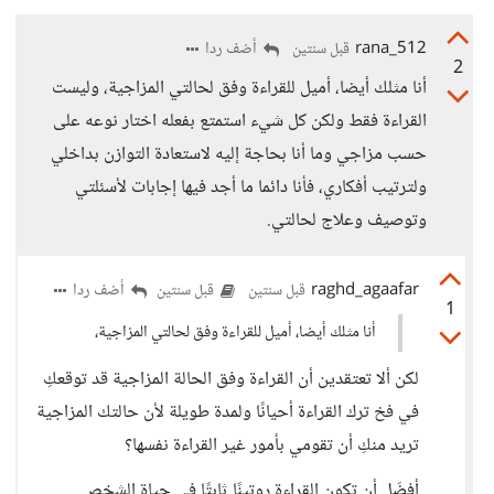
rana_512
أضف ردا
قبل سنتين
2
أنا مثلك أيضا، أميل للقراءة وفق لحالتي المزاجية، وليست
القراءة فقط ولكن كل شيء استمتع بفعله اختار نوعه على
حسب مزاجي وما أنا بحاجة إليه لاستعادة التوازن بداخلي
ولترتيب أفكاري، فأنا دائما ما أجد فيها إجابات لأسئلتي
وتوصيف وعلاج لحالتي.
raghd_agaafar
أضف ردا
قبل سنتين
قبل سنتين
1
أنا مثلك أيضا، أميل للقراءة وفق لحالتي المزاجية،
لكن ألا تعتقدين أن القراءة وفق الحالة المزاجية قد توقعكِ
في فخ ترك القراءة أحيانًا ولمدة طويلة لأن حالتك المزاجية
تريد منكِ أن تقومي بأمور غير القراءة نفسها؟
أفضَل أن تكون القراءة روتينًا ثابتًا في حياة الشخص.