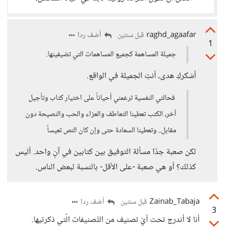
raghd_agaafar
أضف ردا
قبل سنتين
1
جميلة المساهمة كجميع المساهمات التي تضيفينها.
أشكركِ هدى، أنتِ الجميلة في الواقع.
فحالتي النفسية ترغمني أحياناً على اختيار كتاب وتأجيل
آخر، الكتب تعطينا التعاطف والعزاء والحب والنصيحة دون
مقابل.. وتعطينا السعادة حتى وإن كان النص تعيساً
لكن صعبة جدًا مسألة التوفيق بين كتابين في آنٍ واحد. أليس
كذلك؟ أو هي صعبة -على الأقل- بالنسبة لبعض الناس.
Zainab_Tabaja
أضف ردا
قبل سنتين
3
أنا لا أندرج تحت أيّ تصنيف من التّصنيفات الّتي ذكرتيها.