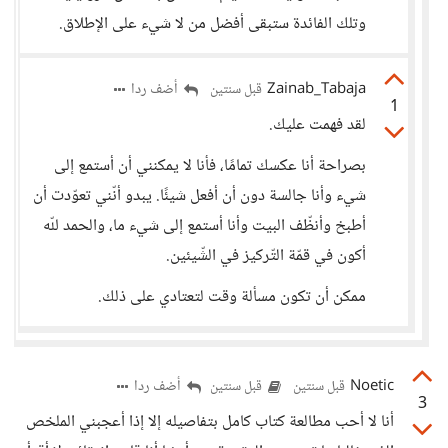
وتلك الفائدة ستبقى أفضل من لا شيء على الإطلاق.
Zainab_Tabaja
أضف ردا
قبل سنتين
1
لقد فهمت عليك.
بصراحة أنا عكسك تمامًا، فأنا لا يمكنني أن أستمع إلى
شيء وأنا جالسة دون أن أفعل شيئًا. يبدو أنّني تعوّدت أن
أطبخ وأنظّف البيت وأنا أستمع إلى شيء ما، والحمد للّه
أكون في قمّة التّركيز في الشّيئين.
ممكن أن تكون مسألة وقت لتعتادي على ذلك.
Noetic
أضف ردا
قبل سنتين
قبل سنتين
3
أنا لا أحب مطالعة كتاب كامل بتفاصيله إلا إذا أعجبني الملخص