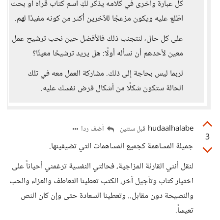
كل عبارة وأخرى في كلامه يذكر لكِ اسم كتاب قرأه أو بحث
اطّلع عليه ويكون مزعجًا للآخرين أكثر من كونه مفيدًا لهم.
على كل حال، لنتجنب ذلك فالأفضل حين نحب ترشيح عمل
معين لأحدهم أن نسأله أولًا: هل يريد ترشيحًا معينًا؟
لربما ليس بحاجة إلى ذلك. مشاركة العمل معه في تلك
الحالة ستكون شكلًا من أشكال فرض نفسك عليه.
hudaalhalabe
أضف ردا
قبل سنتين
3
جميلة المساهمة كجميع المساهمات التي تضيفينها.
لنقل أنني القارئة المزاجية، فحالتي النفسية ترغمني أحياناً على
اختيار كتاب وتأجيل آخر، الكتب تعطينا التعاطف والعزاء والحب
والنصيحة دون مقابل.. وتعطينا السعادة حتى وإن كان النص
تعيساً.