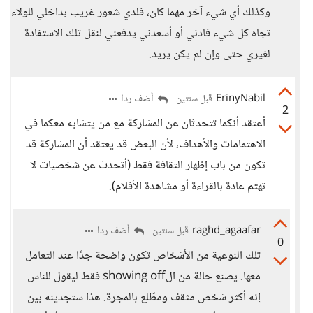
وكذلك أي شيء آخر مهما كان، فلدي شعور غريب بداخلي للولاء
تجاه كل شيء فادني أو أسعدني يدفعني لنقل تلك الاستفادة
لغيري حتى وإن لم يكن يريد.
ErinyNabil
أضف ردا
قبل سنتين
2
أعتقد أنكما تتحدثان عن المشاركة مع من يتشابه معكما في
الاهتمامات والأهداف، لأن البعض قد يعتقد أن المشاركة قد
تكون من باب إظهار الثقافة فقط (أتحدث عن شخصيات لا
تهتم عادة بالقراءة أو مشاهدة الأفلام).
raghd_agaafar
أضف ردا
قبل سنتين
0
تلك النوعية من الأشخاص تكون واضحة جدًا عند التعامل
معها. يصنع حالة من الshowing off فقط ليقول للناس
إنه أكثر شخص مثقف ومطّلع بالمجرة. هذا ستجدينه بين