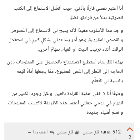
أنا أعتبر نفسي قارئًا بأذنيّ، حيث أفضّل الاستماع إلى الكتب
الصوتيّة بدلاً من قراءتها نصّيًّا.
وأجد هذا الأسلوب مفيدًا لأنّه يتيح لي الاستماع إلى النّصوص
والقصص المقروءة، وهو أمر يساعدني بشكلٍ كبيرٍ في استغلال
الوقت أثناء ترتيب البيت أو القيام بمهامّ أخرى.
بهذه الطّريقة، أستطيع الاستمتاع بالحصول على المعلومات دون
الحاجة إلى النّظر إلى النّصّ المطبوع، ممّا يجعلها أداةً قيّمة
بالنسبة لي للتّعلّم.
وطبعًا أنا لا أنفي أهمّيّة القراءة بالعين، ولكنّ وجود الكثير من
المهام في يومي جعلني أعتمد هذه الطّريقة لأكتسب المعلومات
وأتعلّم أشياء جديدة.
rana_512
أضف ردا
قبل سنتين
قبل سنتين
2