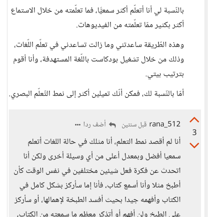
بالنّسبة لي أنا أتعلّم أكثر سمعيًّا، فما تعلّمته من خلال الاستماع
أكثر بكثير ممّا تعلّمته من الفيديوهات.
وهذه الطّريقة ساعدتني وما زالت تساعدني في تعلّم اللّغات،
وذلك من خلال تشغيل بودكاست باللّغة المستهدفة، وأنا أقوم
بترتيب بيتي.
أمّا بالنّسبة لك، فمكن أنّك تميلين أكثر إلى نمط التّعلّم البصري.
rana_512
أضف ردا
قبل سنتين
3
أنا لم أقصد نمط التعلم، أنا مثلك في حالة اللغات أتعلم
سمعيا أفضل وبمعدل أعلى من أي وسيلة أخرى ولكن أنا
اتحدث عن فكرة فعل شيئين مختلفين في نفس الوقت كأن
أطبخ مثلا وأنا أسمع كتاب، فأنا إما سأركز بشكل كامل في
الكتاب وأفهمه جيدا بحيث أفسد الطبخة لإهمالها، أو سأركز
على الطبخ ولن أفهم أو أتذكر معظم ما سمعته من الكتاب،