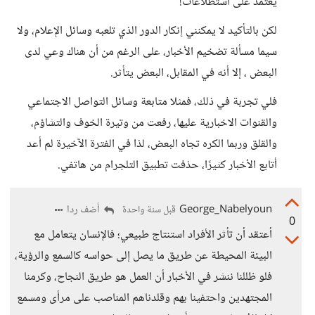
يعتمد على استطلاعات!
لكن بالتأكيد لا يمكنني إنكار الدور الذي تلعبه وسائل الإعلام، ولا
سيما مسألة تضخيم الأخبار، على الرغم من أن هناك وعي لدى
البعض ، إلا أنه في المقابل، البعض يتأثر.
فلي تجربة في ذلك، فمثلا متابعة وسائل التواصل الاجتماعي
والقنوات الاخبارية عليها، رفعت من وتيرة الخوف والتشاؤم،
والقلق وربما الكره تجاه البعض، لذا في الفترة الآخيرة لم أعد
أتابع الأخبار كثيرًا، حذفت تطبيق التلجرام من هاتفي.
George_Nabelyoun
أضف ردا
قبل سنة واحدة
0
أعتقد أن تأثر الأفراد استنتاج طبيعي؛ فالإنسان يتعامل مع
البيئة المحيطة عن طريق ما يصل إلى حواسه كالسمع والرؤية،
فلو ظللنا ننشر في الأخبار أن العمل هو طريق النجاح، وكرمنا
المجتهدين واحتفينا بهم وقلدناهم المناصب على مرأى ومسمع