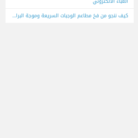
الغباء الالكتروني
كيف ننجو من فخ مطاعم الوجبات السريعة وموجة البراند الشخصي!