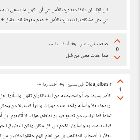
لأن الإنسان دائمًا مدفوع بالأمل في أن يكون ما يسعى فيه 
في حل مشكلته. الاندفاع بالأمل + عدم معرفة المستقبل + 
azow
أضف ردا
قبل سنتين
0
هذا حدث معي من قبل
Diaa_albasir
أضف ردا
قبل سنتين
1
الأمر بسيط جداً واستنبطته من آية بالقرآن تقول واسألوا أهل 
أريدها فعلاً وأسأله وآخذ عنده دورات وأقرأ كتبه، لا من يحك
تماماً كما نراقب من تصنع فيديو لطعام، هؤلاء لا أتابعهم، بل
كيف قامت به واسألها، الكلام في كل مكان ولكن التطبيق الحق هو
فعلاً، لا أصحاب المظاهر، بل من نعلم انهم حققوا ملايين من ال