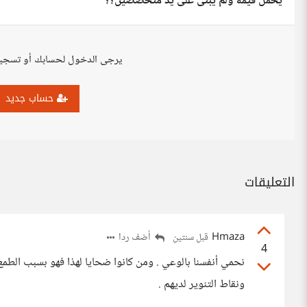
يحمل قيمة ولم يُبنى على يد متخصصين؟؟
يرجى الدخول لحسابك أو تسجي
حساب جديد
التعليقات
Hmaza
أضف ردا
قبل سنتين
4
نحمي أنفسنا بالوعي . ومن كانوا ضحايا لهذا فهو بسبب الطمع
ونقاط التنوير لديهم .