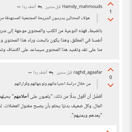
Hamdy_mahmouds
أضف ردا
قبل سنتين
1
هؤلاء المحتالين يدرسون الشريحة المجتمعية المستهدفة من أ
بالضبط، فهذه النوعية من الكتب والمحتوى موجهة إلى شري
أنفسنا في المطلق، وهذا يكون بالبحث وراء هذا المحتوى وعن
منا على نقد وتفنيد هذا المحتوى سيساعد على اكتشاف وت
raghd_agaafar
أضف ردا
قبل سنتين
0
من خلال دراسة احتياجاتهم وتوجهاتهم وقراراتهم
أفضّل أن أقول بدلًا من ذلك: "يلعبون على
أحلامهم
" بحيلهم
المال، وكل ضعيف بدنيًا يحلم بأن يصبح مفتول العضلات. لذ
"يعدهم ويمنيهم".