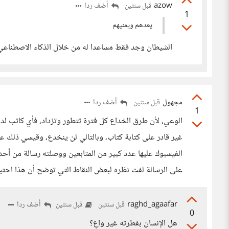
azow
أضف ردا
قبل سنتين
1
يعدهم ويمنيهم
الشيطان وجد فقط مساعدا له من خلال الذكاء الاصطناعي
مجهول
أضف ردا
قبل سنتين
1
الوعي، لأن طرق الخداع كل فترة تتطور وتزداد، فأي كاتب لد
غير قادر على كتابة كتاب، وبالتالي لن ينخدع، وقيسي ذلك
الفيسبوك عليها عدد كبير من المتابعين ووصلته رسالة من أح
على الرسالة لفت نظره لبعض النقاط التي توضح أن هذا احتيا
raghd_agaafar
أضف ردا
قبل سنتين
قبل سنتين
0
هل الإنسان بفطرته غير واعٍ؟