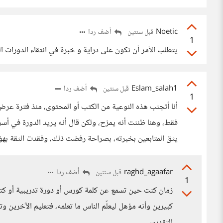
Noetic
أضف ردا
قبل سنتين
1
يتطلب الأمر أن نكون على دراية و خبرة في انتقاء الدورات 
Eslam_salah1
أضف ردا
قبل سنتين
1
أنا أتجنب هذه النوعية من الكتب أو المحتوى، منذ فترة ع
فقط، وهنا ظننت أنه يمزح، ولكن قال أنه يريد الدورة في أ
يثق المتابعين بخبرته، بصراحة رفضت ذلك، وفقدت الثقة بهؤلاء
raghd_agaafar
أضف ردا
قبل سنتين
1
زمان كنت حين تسمع عن كلمة كورس أو دورة تدريبية أو ك
كبيرين وأنه مؤهل ليعلّم الناس ما تعلمه، فتعليم الآخرين و
التقديس.