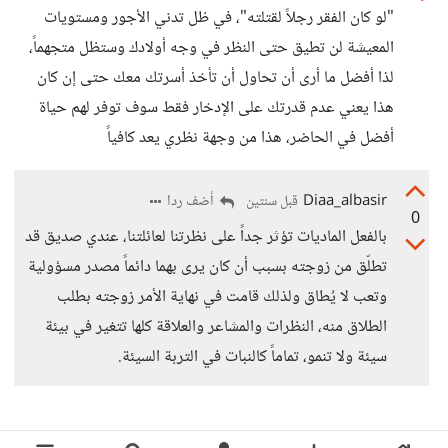
"لو كان الفقر رجلاً لقتلته"، في ظل تدني الأجور ومستويات
المعيشة لن تطيق حتى النظر في وجه أولادك وستظل متجهماً،
لذا أفضل ما أرى أن تحاول أن تأخذ أسرتك معك حتى إن كان
هذا يعني عدم قدرتك على الإدخار فقط سوف توفر لهم حياة
أفضل في الحاضر، هذا من وجهة نظري يعد كافياً
Diaa_albasir
أضف ردا
قبل سنتين
0
بالفعل الماديات تؤثر جداً على نظرتنا لعائلتنا، عندي صديق قد
تطلّق من زوجته بسبب أن كان يرى بهما دائماً مصدر مسؤولية
وتعب لا يُطاق ولذلك قامت في نهاية الأمر زوجته بطلب
الطلاق منه، النظرات والمشاعر والعلاقة كلها تتغير في بيئة
سيئة ولا تنمو، تماماً كالنبات في التربة السيئة.