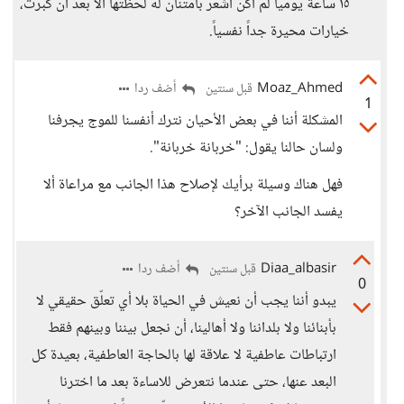
١٥ ساعة يومياً لم أكن اشعر بامتنان له لحظتها الا بعد أن كبرت،
خيارات محيرة جداً نفسياً.
Moaz_Ahmed
أضف ردا
قبل سنتين
1
المشكلة أننا في بعض الأحيان نترك أنفسنا للموج يجرفنا
ولسان حالنا يقول: "خربانة خربانة".
فهل هناك وسيلة برأيك لإصلاح هذا الجانب مع مراعاة ألا
يفسد الجانب الآخر؟
Diaa_albasir
أضف ردا
قبل سنتين
0
يبدو أننا يجب أن نعيش في الحياة بلا أي تعلّق حقيقي لا
بأبنائنا ولا بلداننا ولا أهالينا، أن نجعل بيننا وبينهم فقط
ارتباطات عاطفية لا علاقة لها بالحاجة العاطفية، بعيدة كل
البعد عنها، حتى عندما نتعرض للاساءة بعد ما اخترنا