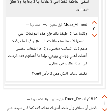
لتبقى العاطفة فقط التي لا علاقة لها لا بحاجة ولا تعلق
غير مبرر
Moaz_Ahmed
أضف ردا
قبل سنتين
0
ولكننا هنا إذا طبقنا ذلك فإن هذه التوقعات التي
سنضعها لأنفسنا ستجعلنا نتخلى عنهم، فإذا ما توقعت
منهم ذلك انشغلت بنفسي، وإذا ما انشغلت بنفسي
أهملت أهلي وولدي وبيتي، وإذا ما أهملتهم فقد فرطت
في أمانة علقت في عنقي.
فكيف ينتظر البذل ممن لا يأمن الغدر؟
Faten_Desoky1810
أضف ردا
قبل سنتين
1
افضل أن تسافر وأن تأخذ أسرتك معك، لأنه كما قال سيدنا علي