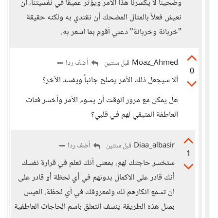
وضحينا لا يكسرنا هذا الأمر ويؤثّر عميقاً في نفسيتنا، أن
نعيش فعلاً بالمثال المضحك أن نقتدي به ولكنه حقيقة
"خربانة وخربانة" دعني أقوم بما أشعر به.
Moaz_Ahmed
أضف ردا
قبل سنتين
0
ألا سيجعل ذلك الأمر يصلح جانباً ويفسد الآخر؟
هل يمكن مع مرور الوقت أن يسوء الأمر وأخسر فتات
العاطفة المتبقي لهم في قلبي؟
Diaa_albasir
أضف ردا
قبل سنتين
1
ستخسر حاجتك لهم، بمعنى أنك تعلم في قرارة نفسك
أنك قادر على الاكمال بدونهم في أي لحظة أو قادر على
ان تسمع انكارهم لك ولمعروفك في أي لحظة، العيش
بمثل هذه الطريقة ينسف التعلق باسم الحاجات العاطفية