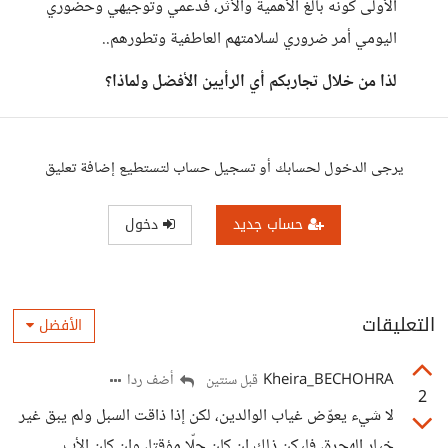
الأولى كونه بالغ الأهمية والأثر، فدعمي وتوجيهي وحضوري
اليومي أمر ضروري لسلامتهم العاطفية وتطورهم..
لذا من خلال تجاربكم أي الرأيين الأفضل ولماذا؟
يرجى الدخول لحسابك أو تسجيل حساب لتستطيع إضافة تعليق
حساب جديد
دخول
التعليقات
الأفضل
Kheira_BECHOHRA
أضف ردا
قبل سنتين
2
لا شيء يعوّض غياب الوالدين، لكن إذا ذاقت السبل ولم يبق غير
خيار الهجرة، فليكن ذلك إن كان حلّا مؤقتا، وإن كان الأب