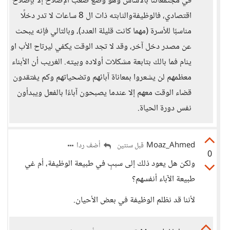
في مجتمعاتنا بالأساس وهو وضع صعب الإصلاح إلا بإصلاح
اقتصادي، فالوظيفةوالثابته ذات ال 8 ساعات لا تدر دخلًا
مناسبًا للأسرة (مهما كانت قليلة العدد)، وبالتالي فإنه يبحث
عن مصدر دخل آخر، وقد لا تجد الوقت يكفي ليرتاح الأب او
ينام فما بالك بتابعة مشكلات أولاده وبيته. الغريب أن الأبناء
معظمهم لن يشعروا بمعاناة آبائهم وتضحياتهم وكم يفتقدون
قضاء الوقت معهم إلا عندما يصبحون آباءًا بالفعل ويبدأون
نفس دورة الحياة.
Moaz_Ahmed
أضف ردا
قبل سنتين
0
ولكن هل يعود ذلك إلى سببٍ في طبيعة الوظيفة، أم غي
طبيعة الآباء أنفسهم؟
لأننا قد نظلم الوظيفة في بعض الأحيان.