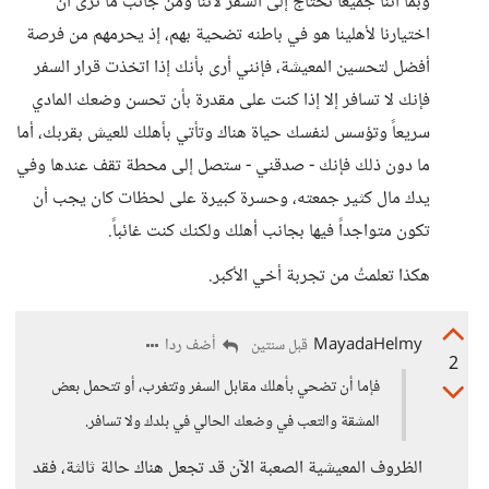
وبما أننا جميعاً نحتاج إلى السفر لأننا ومن جانب ما نرى أن
اختيارنا لأهلينا هو في باطنه تضحية بهم، إذ يحرمهم من فرصة
أفضل لتحسين المعيشة، فإنني أرى بأنك إذا اتخذت قرار السفر
فإنك لا تسافر إلا إذا كنت على مقدرة بأن تحسن وضعك المادي
سريعاً وتؤسس لنفسك حياة هناك وتأتي بأهلك للعيش بقربك، أما
ما دون ذلك فإنك - صدقني - ستصل إلى محطة تقف عندها وفي
يدك مال كثير جمعته، وحسرة كبيرة على لحظات كان يجب أن
تكون متواجداً فيها بجانب أهلك ولكنك كنت غائباً.
هكذا تعلمتُ من تجربة أخي الأكبر.
MayadaHelmy
أضف ردا
قبل سنتين
2
فإما أن تضحي بأهلك مقابل السفر وتتغرب، أو تتحمل بعض
المشقة والتعب في وضعك الحالي في بلدك ولا تسافر.
الظروف المعيشية الصعبة الآن قد تجعل هناك حالة ثالثة، فقد