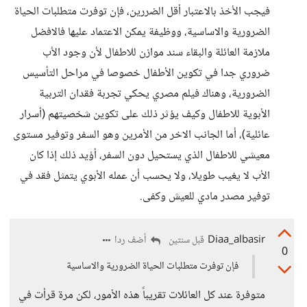
فيجب الأخذ بالاعتبار أقل الضررين، فإن توفرت متطلبات الحياة
الضرورية والاساسية، ووظيفة يمكن الاعتماد عليها فالافضل
ملازمة العائلة والبقاء سند موازن للاطفال لأن وجود الأب
ضروري جدا في تكوين الأطفال خصوصا في مراحل التأسيس
الضرورية، وهناك فيلم مصري يحكي تجربة فقدان التربية
الأبوية للاطفال وكيف يؤثر ذلك على تكوين شخصيتهم (أسرار
عائلية)، أما الجانب الاخر من الأمرين وهو السفر وتوفير مستوى
معيشي للاطفال الذي يستحيل دون السفر، أؤيد ذلك إذا كان
الأب لا يغيب طويلا، ولا يحسب أن عمله الأبوي يتمثل فقد في
توفير مصدر مادي للعيش وكفى.
Diaa_albasir
أضف ردا
قبل سنتين
0
فإن توفرت متطلبات الحياة الضرورية والاساسية
متوفرة عند كل العائلات تقريباً هذه الأمور، لكن مرة قرأت في