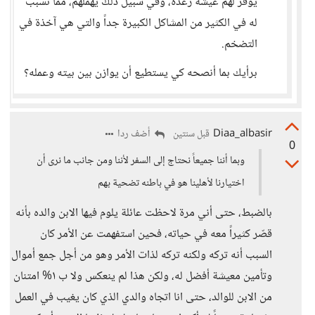
يوفر لهم عيشة رغدة، وفي سبيل ذلك يهملهم، مما تسبب
له في الكثير من المشاكل الكبيرة جداً والتي هي آخذة في
التضخم.
برأيك بما أنصحه كي يستطيع أن يوازن بين بيته وعمله؟
Diaa_albasir
أضف ردا
قبل سنتين
0
وبما أننا جميعاً نحتاج إلى السفر لأننا ومن جانب ما نرى أن
اختيارنا لأهلينا هو في باطنه تضحية بهم
بالضبط، حتى أني مرة لاحظت عائلة يلوم فيها الابن والده بأنه
قصّر كثيراً معه في حياته، فحين استفهمت عن الأمر كان
السبب أنه تركه ولكنه تركه لذات الأمر وهو من أجل جمع أموال
وتأمين معيشة أفضل له، ولكن هذا لم ينعكس ولا ب ١% امتنان
من الابن للوالد، حتى انا اتجاه والدي الذي كان يغيب في العمل