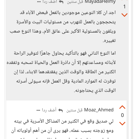
MayadaHelmy
أضف ردا
قبل سنتين
1
اجد ان كلا النوعين موجودين بالفعل فبعض الآباء قد
يتحججون بالعمل للتهرب من مسئوليات البيت والأسرة
ويلقون بالمسئولية الأكبر على عاتق الأم، وهذا النوع صعب
تغييره.
اما النوع الثاني فهو بالتأكيد يحاول جاهزًا لتوفير الراحة
لأبنائه ومساعدتهم إلا أن داذرة العمل والحياة تسحبه وتفقده
الكثير من الطاقة والوقت الذين يفقتقدهما الابناء، لذا إن
توفرت له الموارد المادية وقل العمل فإنه سيولى أسرته
الوقت الذي يحتاجونه.
Moaz_Ahmed
أضف ردا
قبل سنتين
0
لي صديق وقع في الكثير من المشاكل الأسرية في بيته
ومع زوجته بسبب عمله، فهو يرى أن من أهم أولوياته أن