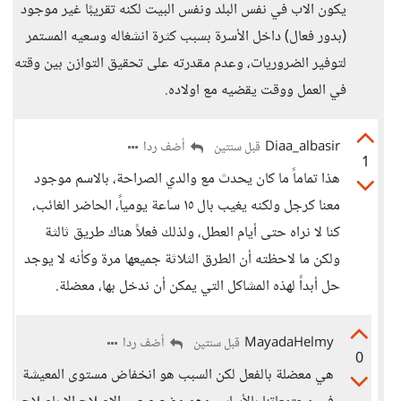
يكون الاب في نفس البلد ونفس البيت لكنه تقريبًا غير موجود
(بدور فعال) داخل الأسرة بسبب كثرة انشغاله وسعيه المستمر
لتوفير الضروريات، وعدم مقدرته على تحقيق التوازن بين وقته
في العمل ووقت يقضيه مع اولاده.
Diaa_albasir
أضف ردا
قبل سنتين
1
هذا تماماً ما كان يحدث مع والدي الصراحة، بالاسم موجود
معنا كرجل ولكنه يغيب بال ١٥ ساعة يومياً، الحاضر الغائب،
كنا لا نراه حتى أيام العطل، ولذلك فعلاً هناك طريق ثالثة
ولكن ما لاحظته أن الطرق الثلاثة جميعها مرة وكأنه لا يوجد
حل أبداً لهذه المشاكل التي يمكن أن ندخل بها، معضلة.
MayadaHelmy
أضف ردا
قبل سنتين
0
هي معضلة بالفعل لكن السبب هو انخفاض مستوى المعيشة