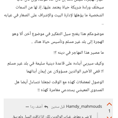
سيخلّف وراءة شريكة حياة يعتمد عليها، إذ لها من السمات
الشخصية ما يؤهلها لإدارة البيت والإشراف على الصغار في غيابه
..
موضوعكم هذا يفتح سيل التفكير في موضوع آخر، ألا وهو
الهجرة إلى بلد غير مسلم وتأسيس حياة هناك ..
ما مصير هذا المهاجر في دينه ؟!
وكيف سيربي أبناءه على قاعدة دينية سليمة في بلد غير مسلم
؟! ففي الأخير الوالدين مسؤولان عن إيمان أبنائهما
الوصول لمعضلات كهذه مع الوقت تجعلنا نتساءل أيضا هل
المستوى المعيشي يستدعي مغامرة كهذه !!
Hamdy_mahmouds
أضف ردا
قبل سنتين
1
لا شيء يعوّض غياب الوالدين، لكن إذا ذاقت السبل ولم يبق