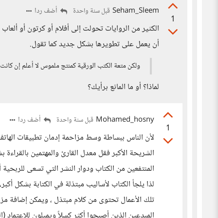
Seham_Sleem
أضف ردا
قبل سنة واحدة
1
الكثير من الروايات تحولت إلى أفلام أو كرتون أو ألعاب
أن يعمل على تطويرها بشكل جديد كما تقول.
ولكن متعة الكتب الورقية كمنتج ملموس لا أعلم إن كانت س
لماذا؟ أو ما المانع برأيك؟
Mohamed_hosny
أضف ردا
قبل سنة واحدة
1
لأن الناس ببساطة وسط مزاحمة إدمان تطبيقات الهات
الشريحة الأكبر فقل معدل القارئ والمهتمين بالقراء
المنتفعين من الكتاب ودوار النشر التي تسعى للربحية 
لذا يلجأ الكتاب لأساليب مبتذلة في الكتابة بشكل أكبر، 
تلك الأعمال تحتوى من كلام مبتذل ، ويمكن إضافة مز
المبدعين الذين أصبحوا أكثر كسلاً ويميلون للاعتماد (