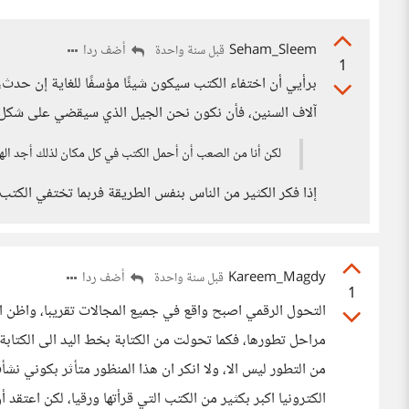
Seham_Sleem
أضف ردا
قبل سنة واحدة
1
برأيي أن اختفاء الكتب سيكون شيئًا مؤسفًا للغاية إن حدث
آلاف السنين، فأن نكون نحن الجيل الذي سيقضي على شكل ال
لكن أنا من الصعب أن أحمل الكتب في كل مكان لذلك أجد اله
إذا فكر الكثير من الناس بنفس الطريقة فربما تختفي الكتب 
Kareem_Magdy
أضف ردا
قبل سنة واحدة
1
التحول الرقمي اصبح واقع في جميع المجالات تقريبا، واظن ان
مراحل تطورها، فكما تحولت من الكتابة بخط اليد الى الكتابة ب
من التطور ليس الا، ولا انكر ان هذا المنظور متأثر بكوني نشأ
الكترونيا اكبر بكثير من الكتب التي قرأتها ورقيا، لكن اعتقد أ