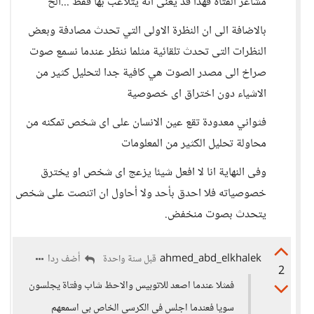
مشاعر الفتاة فهذا قد يعنى انه يتلاعب بها فقط ...الخ
بالاضافة الى ان النظرة الاولى التي تحدث مصادفة وبعض
النظرات التى تحدث تلقائية مثلما ننظر عندما نسمع صوت
صراخ الى مصدر الصوت هي كافية جدا لتحليل كثير من
الاشياء دون اختراق اى خصوصية
فثواني معدودة تقع عين الانسان على اى شخص تمكنه من
محاولة تحليل الكثير من المعلومات
وفى النهاية انا لا افعل شيئا يزعج اى شخص او يخترق
خصوصياته فلا احدق بأحد ولا أحاول ان اتنصت على شخص
يتحدث بصوت منخفض.
ahmed_abd_elkhalek
أضف ردا
قبل سنة واحدة
2
فمثلا عندما اصعد للاتوبيس والاحظ شاب وفتاة يجلسون
سويا فعندما اجلس فى الكرسي الخاص بي اسمعهم