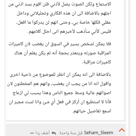
الاستماع ولكن الصوت يصل لأذني فلن اقوم بسد اذني من
اجلهم بالاضافة الى ان هذه افكاري وتحليلاتي وداخل
عقلي فكلها خاصة بي، وحتى انهم لن يدركوا ما افعل،
فليس كأني سأذهب لأخبرهم انى احلل كلامهم.
فلا يمكن لشخص يسير في السوق ان يغضب لان كاميرات
المراقبة صورته ويتعذر بحجة أنه لم يكن يعلم أن هناك
كاميرات مراقبة.
بالاضافة الى انه يمكن ان انظر للموضوع من ناحية اخرى
واقول انه انا من يجب ان يغضب، وانهم هم المخطئون لان
اصواتهم عالية وسط جميع الناس وهذا يسبب لي ازعاج
فأنا لا استطيع ان أركز في فعل أي شئ وانا لست مجبر ان
اسمع تفاصيل حياتهم.
Seham_Sleem
أضف ردا
قبل سنة واحدة