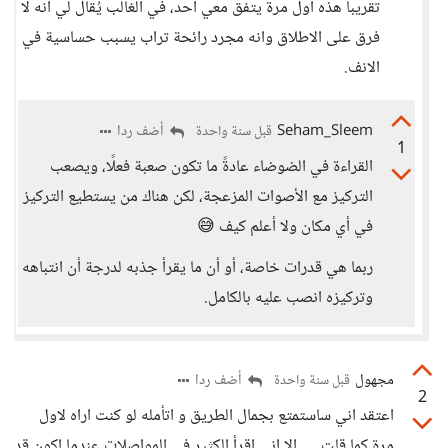
تقريبا هذه اول مرة يتفق معي احد، في الغالب يُقال لي انه لا
فرق على الاطلاق وانه مجرد رائحة تراب يسبب حساسية في
الانف.
Seham_Sleem
أضف ردا
قبل سنة واحدة
1
القراءة في الضوضاء عادةً ما تكون صعبة فعلًا، ويصعب
التركيز مع الأصوات المزعجة، لكن هناك من يستطيع التركيز
في أي مكان ولا أعلم كيف 😅
ربما هي قدرات خاصة، أو أن ما يقرأ جذبه لدرجة أن انتباهه
وتركيزه انصب عليه بالكامل.
مجهول
أضف ردا
قبل سنة واحدة
2
اعتقد اني ساستمتع بجمال الطريق و اتأمله لو كنت اراه لاول
مرة كما قلت .... الا اني اقرأ الكثير في المواصلات عندما اكون قد