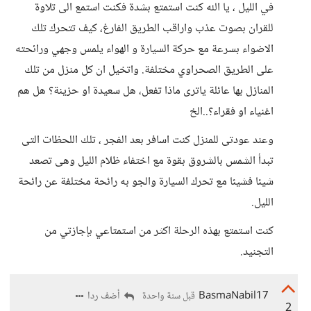
في الليل ، يا الله كنت استمتع بشدة فكنت استمع الى تلاوة
للقران بصوت عذب واراقب الطريق الفارغ، كيف تتحرك تلك
الاضواء بسرعة مع حركة السيارة و الهواء يلمس وجهي ورائحته
على الطريق الصحراوي مختلفة. واتخيل ان كل منزل من تلك
المنازل بها عائلة ياترى ماذا تفعل، هل سعيدة او حزينة؟ هل هم
اغنياء او فقراء؟..الخ
وعند عودتى للمنزل كنت اسافر بعد الفجر ، تلك اللحظات التى
تبدأ الشمس بالشروق بقوة مع اختفاء ظلام الليل وهى تصعد
شيئا فشيئا مع تحرك السيارة والجو به رائحة مختلفة عن رائحة
الليل.
كنت استمتع بهذه الرحلة اكثر من استمتاعي بإجازتي من
التجنيد.
BasmaNabil17
أضف ردا
قبل سنة واحدة
2